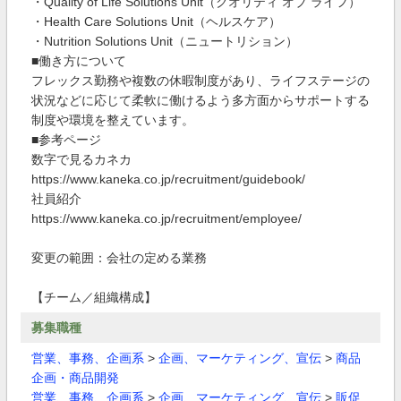
・Quality of Life Solutions Unit（クオリティ オブ ライフ）
・Health Care Solutions Unit（ヘルスケア）
・Nutrition Solutions Unit（ニュートリション）
■働き方について
フレックス勤務や複数の休暇制度があり、ライフステージの
状況などに応じて柔軟に働けるよう多方面からサポートする
制度や環境を整えています。
■参考ページ
数字で見るカネカ
https://www.kaneka.co.jp/recruitment/guidebook/
社員紹介
https://www.kaneka.co.jp/recruitment/employee/
変更の範囲：会社の定める業務
【チーム／組織構成】
募集職種
営業、事務、企画系
>
企画、マーケティング、宣伝
>
商品
企画・商品開発
営業、事務、企画系
>
企画、マーケティング、宣伝
>
販促