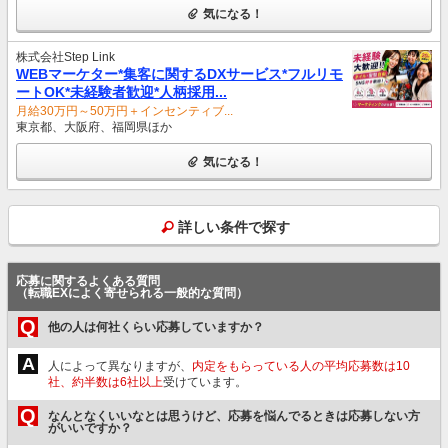
気になる！
株式会社Step Link
WEBマーケター*集客に関するDXサービス*フルリモ
ートOK*未経験者歓迎*人柄採用...
⽉給30万円～50万円＋インセンティブ...
東京都、大阪府、福岡県ほか
気になる！
詳しい条件で探す
応募に関するよくある質問
（転職EXによく寄せられる一般的な質問）
Q
他の人は何社くらい応募していますか？
A
人によって異なりますが、
内定をもらっている人の平均応募数は10
社、約半数は6社以上
受けています。
Q
なんとなくいいなとは思うけど、応募を悩んでるときは応募しない方
がいいですか？