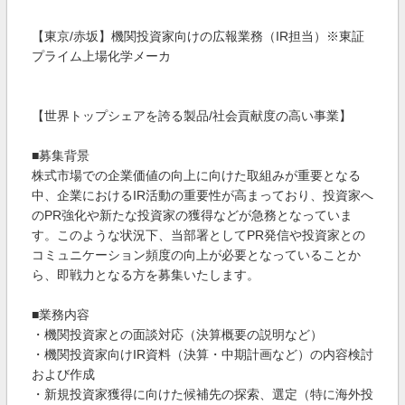
【東京/赤坂】機関投資家向けの広報業務（IR担当）※東証
プライム上場化学メーカ
【世界トップシェアを誇る製品/社会貢献度の高い事業】
■募集背景
株式市場での企業価値の向上に向けた取組みが重要となる
中、企業におけるIR活動の重要性が高まっており、投資家へ
のPR強化や新たな投資家の獲得などが急務となっていま
す。このような状況下、当部署としてPR発信や投資家との
コミュニケーション頻度の向上が必要となっていることか
ら、即戦力となる方を募集いたします。
■業務内容
・機関投資家との面談対応（決算概要の説明など）
・機関投資家向けIR資料（決算・中期計画など）の内容検討
および作成
・新規投資家獲得に向けた候補先の探索、選定（特に海外投