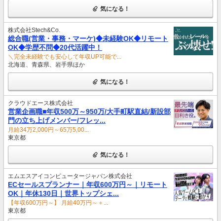
気になる！
株式会社Stech&Co.
総合職(営業・事務・マーケ)◆未経験OK◆リモート
OK◆学歴不問◆20代活躍中！
＼完全未経験でも安心して年収UP可能で...
北海道、青森県、岩手県ほか
気になる！
クラウドエース株式会社
営業企画職■年収500万～950万/大手町駅直結/新設部
門の立ち上げメンバー/フレッ...
月給34万2,000円～65万5,00...
東京都
気になる！
エムエスアイコンピュータージャパン株式会社
ECセールスプランナー｜年収600万円～｜リモート
OK｜年休130日｜世界トップシェ...
【年収600万円～】 月給40万円～＋...
東京都