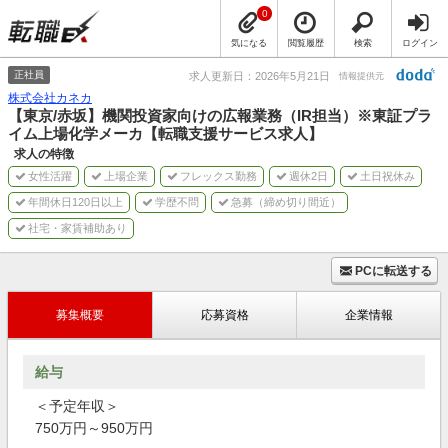
0
気になる
閲覧履歴
検索
ログイン
正社員
求人更新日：2026年5月21日
情報提供元
株式会社カネカ
【東京/赤坂】機関投資家向けの広報業務（IR担当）※東証プラ
イム上場化学メーカ【転職支援サービス求人】
求人の特徴
女性活躍
上場企業
フレックス勤務
週休2日
土日祝休み
年間休日120日以上
学歴不問
急募（締め切り間近）
社宅・家賃補助あり
PCに転送する
募集概要
応募資格
企業情報
給与
＜予定年収＞
750万円～950万円