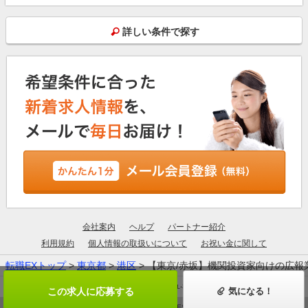
詳しい条件で探す
会社案内
ヘルプ
パートナー紹介
利用規約
個人情報の取扱いについて
お祝い金に関して
転職EXトップ
>
東京都
>
港区
> 【東京/赤坂】機関投資家向けの広
厚生労働大臣許可：13-ユ-305190
この求人に応募する
気になる！
© ZIGExN ALL RIGHTS RESERVED.