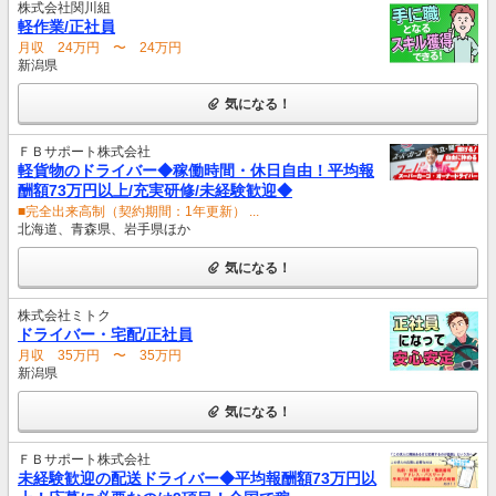
株式会社関川組
軽作業/正社員
月収 24万円 〜 24万円
新潟県
気になる！
ＦＢサポート株式会社
軽貨物のドライバー◆稼働時間・休日自由！平均報
酬額73万円以上/充実研修/未経験歓迎◆
■完全出来高制（契約期間：1年更新） ...
北海道、青森県、岩手県ほか
気になる！
株式会社ミトク
ドライバー・宅配/正社員
月収 35万円 〜 35万円
新潟県
気になる！
ＦＢサポート株式会社
未経験歓迎の配送ドライバー◆平均報酬額73万円以