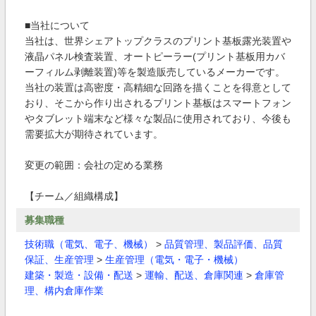
■当社について
当社は、世界シェアトップクラスのプリント基板露光装置や
液晶パネル検査装置、オートピーラー(プリント基板用カバ
ーフィルム剥離装置)等を製造販売しているメーカーです。
当社の装置は高密度・高精細な回路を描くことを得意として
おり、そこから作り出されるプリント基板はスマートフォン
やタブレット端末など様々な製品に使用されており、今後も
需要拡大が期待されています。
変更の範囲：会社の定める業務
【チーム／組織構成】
募集職種
技術職（電気、電子、機械）
>
品質管理、製品評価、品質
保証、生産管理
>
生産管理（電気・電子・機械）
建築・製造・設備・配送
>
運輸、配送、倉庫関連
>
倉庫管
理、構内倉庫作業