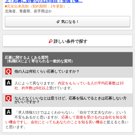
上！応募に必要なのは9項目！全国で稼...
■完全出来高制（契約期間：1年更新） ...
北海道、青森県、岩手県ほか
気になる！
詳しい条件で探す
応募に関するよくある質問
（転職EXによく寄せられる一般的な質問）
Q
他の人は何社くらい応募していますか？
A
人によって異なりますが、
内定をもらっている人の平均応募数は10
社、約半数は6社以上
受けています。
Q
なんとなくいいなとは思うけど、応募を悩んでるときは応募しない方
がいいですか？
A
「求人情報だけではよくわからない」「自分で大丈夫なのか」という
不安もあるかと思いますが、
応募して面接を受けるのは会社を知る良
い機会ですし、会社にとってもあなたのことを知る良い機会
と捉えると良い
と思います。