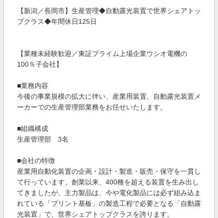
【新潟／長岡市】生産管理◆自動露光装置で世界シェアトッ
プクラス◆年間休日125日
【業種未経験歓迎／東証プライム上場企業ウシオ電機の
100％子会社】
■業務内容
今後の事業規模の拡大に伴い、産業用装置、自動露光装置メ
ーカーでの生産管理部業務をお任せいたします。
■組織構成
生産管理部 3名
■会社の特徴
産業用自動化装置の企画・設計・製造・販売・保守を一貫し
て行っています。創業以来、400種を超える装置を生み出し
てきましたが、主力製品は、今や電化製品には必ず組み込ま
れている「プリント基板」の製造工程で必要となる「自動露
光装置」で、世界シェアトップクラスを誇ります。