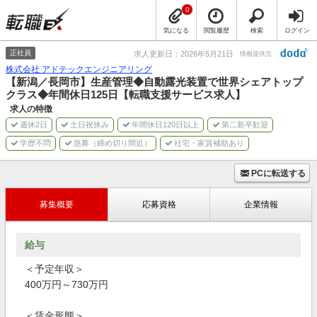
0
気になる
閲覧履歴
検索
ログイン
正社員
求人更新日：2026年5月21日
情報提供元
株式会社 アドテックエンジニアリング
【新潟／長岡市】生産管理◆自動露光装置で世界シェアトップ
クラス◆年間休日125日【転職支援サービス求人】
求人の特徴
週休2日
土日祝休み
年間休日120日以上
第二新卒歓迎
学歴不問
急募（締め切り間近）
社宅・家賃補助あり
PCに転送する
募集概要
応募資格
企業情報
給与
＜予定年収＞
400万円～730万円
＜賃金形態＞