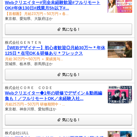
Webクリエイター#完全未経験歓迎#フルリモート
OK#年休130日#残業月5h以下#...
【首都圏】 月給23万円～50万円＋各...
東京都、愛知県、大阪府ほか
気になる！
株式会社ＧＥＮＴＥＮ
【WEBデザイナー】初⼼者歓迎◎⽉給30万〜＊年休
125⽇＊在宅OK＆研修あり＊フレックス
⽉給:30万円〜50万円 ＋ 業績賞与...
茨城県、栃木県、群馬県ほか
気になる！
株式会社ＣＯＲＥ ＣＯＤＥ
Webクリエイター◆1年の研修でデザイン＆動画編
集も！／フルリモートOK／未経験入社...
月給25万円～50万円 研修期間中・...
東京都、神奈川県、愛知県ほか
気になる！
株式会社LULL