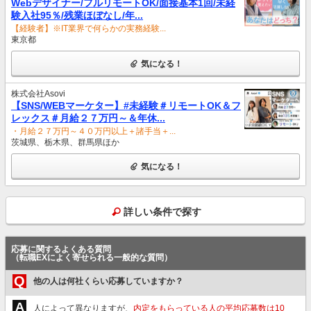
Webデザイナー/フルリモートOK/面接基本1回/未経
験入社95％/残業ほぼなし/年...
【経験者】※IT業界で何らかの実務経験...
東京都
気になる！
株式会社Asovi
【SNS/WEBマーケター】#未経験＃リモートOK＆フ
レックス＃月給２７万円～＆年休...
・月給２７万円～４０万円以上＋諸手当＋...
茨城県、栃木県、群馬県ほか
気になる！
詳しい条件で探す
応募に関するよくある質問
（転職EXによく寄せられる一般的な質問）
Q
他の人は何社くらい応募していますか？
A
人によって異なりますが、
内定をもらっている人の平均応募数は10