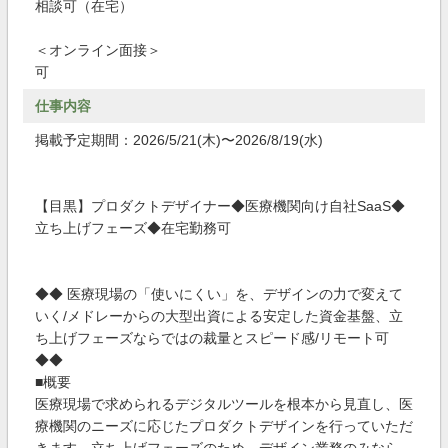
相談可（在宅）
＜オンライン面接＞
可
仕事内容
掲載予定期間：2026/5/21(木)〜2026/8/19(水)
【目黒】プロダクトデザイナー◆医療機関向け自社SaaS◆
立ち上げフェーズ◆在宅勤務可
◆◆ 医療現場の「使いにくい」を、デザインの力で変えて
いく/メドレーからの大型出資による安定した資金基盤、立
ち上げフェーズならではの裁量とスピード感/リモート可
◆◆
■概要
医療現場で求められるデジタルツールを根本から見直し、医
療機関のニーズに応じたプロダクトデザインを行っていただ