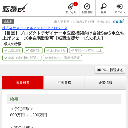
0
気になる
閲覧履歴
検索
ログイン
正社員
求人更新日：2026年7月16日
情報提供元
株式会社メディカルアンドテクノロジーズ
【目黒】プロダクトデザイナー◆医療機関向け自社SaaS◆立ち
上げフェーズ◆在宅勤務可【転職支援サービス求人】
求人の特徴
女性活躍
週休2日
土日祝休み
年間休日120日以上
急募（締め切り間近）
転勤なし・勤務地限定
PCに転送する
募集概要
応募資格
企業情報
給与
＜予定年収＞
600万円～1,200万円
＜賃金形態＞