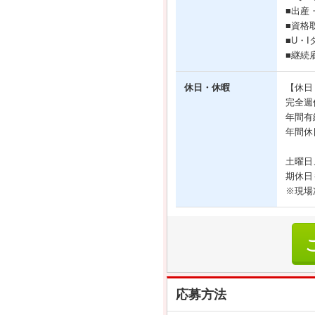
■出産
■資格
■U・
■継続
休日・休暇
【休日
完全週
年間有
年間休
土曜日
期休日
※現場
応募方法