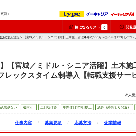
7 更新）
気になるリスト
閲覧
0
建設の求人情報
> 【宮城／ミドル・シニア活躍】土木施工管理◆年収500万～◎／年休123日／フ
】【宮城／ミドル・シニア活躍】土木施工
／フレックスタイム制導入【転職支援サー
求人更
残業少ない
週休2日
土日祝休み
年間休日120日以上
急募（締め切り間近）
仕事内容
/
募集要項
/
応募方法
/
企業情報