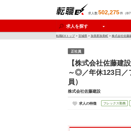
502,275
求人数
件（8/
転職EX
求人を探す
転職EXトップ
>
宮城県
>
加美郡加美町
>
株式会社佐藤
正社員
【株式会社佐藤建設
～◎／年休123日
員）
株式会社佐藤建設
求人の特徴
フレックス勤務