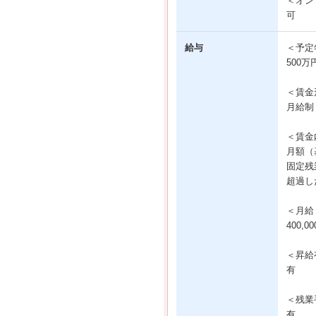
＜オン
可
給与
＜予定
500万
＜賃金
月給制
＜賃金
月額（基
固定残業
超過し
＜月給
400,
＜昇給
有
＜残業
有