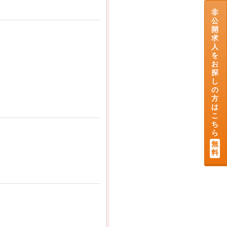
非
公
開
求
人
を
お
探
し
の
方
は
こ
ち
ら
無
料