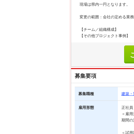
現場は県内一円となります。
変更の範囲：会社の定める業務
【チーム／組織構成】
【その他プロジェクト事例】
募集要項
募集職種
建築・
雇用形態
正社
＜雇用
期間の
＜試用