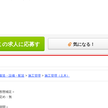
この求人に応募す
気になる！
る
製造・設備・配送
>
施工管理
>
施工管理（土木）
員
形態補足＞
定め：無
期間＞