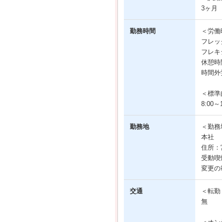
3ヶ月
勤務時間
＜労働
フレッ
フレキシ
休憩時
時間外
＜標準
8:00～1
勤務地
＜勤務
本社
住所：
受動喫
変更の
交通
＜転勤
無