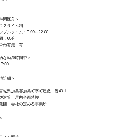
時間区分＞
クスタイム制
ブルタイム：7:00～22:00
間：60分
労働有無：有
的な勤務時間帯＞
7:00
地詳細＞
宮城県加美郡加美町字町屋敷一番49-1
煙対策：屋内全面禁煙
範囲：会社の定める事業所
＞