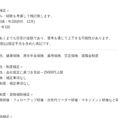
補足＞
ル・経験を考慮して検討致します。
績：年2回(8月、12月)
：年1回
あくまでも目安の金額であり、選考を通じて上下する可能性があります。
月額)は固定手当を含めた表記です。
当、健康保険、厚生年金保険、雇用保険、労災保険、退職金制度
当・制度補足＞
当：会社規定に基づき支給～25000円上限
険：補足事項なし
制度：補足事項なし
制度・資格補助補足＞
員研修・フォローアップ研修・次世代リーダー研修・マネジメント研修など
他補足＞