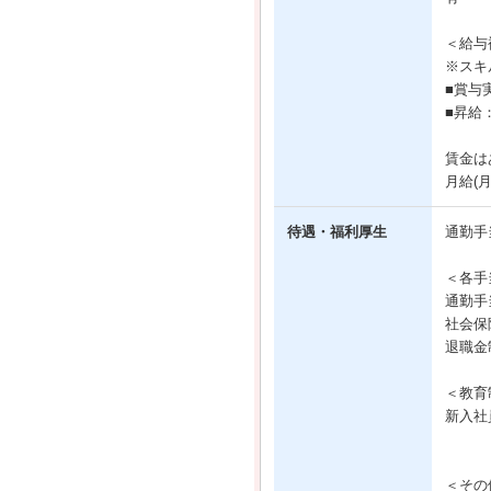
＜給与
※スキ
■賞与実
■昇給
賃金は
月給(
待遇・福利厚生
通勤手
＜各手
通勤手
社会保
退職金
＜教育
新入社
＜その