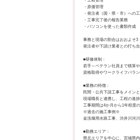
・工程管理
・原価管理
・発注者（国・県・市）への工
・工事完了後の報告業務
・パソコンを使った書類作成
事務と現場の割合はおおよそ3
発注者や下請け業者との打ち合
■研修体制：
若手～ベテラン社員まで積算や
資格取得やワークライフバラン
■業務の特徴：
民間・公共下請工事をメインと
現場職長と連携し、工程の進捗
工事期間は4か月から1年程度
※過去の施工事例※
金洗堰用水路工事、渋井川河川
■勤務エリア：
県北エリアを中心に、宮城県内