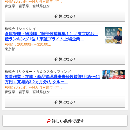
■月給20.9万円〜44万円＋賞与（年...
青森県、岩手県、宮城県ほか
気になる！
株式会社シュクレイ
倉庫管理・物流職（幹部候補募集！）／東京駅お土
産ランキング1位！東証プライム上場企業...
■月給：260,000円～320,00...
東京都
気になる！
株式会社リクルートＲ＆Ｄスタッフィング
製造作業・在庫・商品管理職◆未経験歓迎/月給〜44
万円＋賞与約3.2ヵ月分/リクルー...
■月給20.9万円〜44万円＋賞与（年...
青森県、岩手県、宮城県ほか
気になる！
詳しい条件で探す