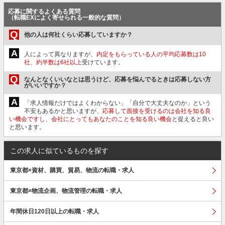
応募に関するよくある質問
（転職EXによく寄せられる一般的な質問）
Q
他の人は何社くらい応募していますか？
A
人によって異なりますが、
内定をもらっている人の平均応募数は10
社、約半数は6社以上
受けています。
Q
なんとなくいいなとは思うけど、応募を悩んでるときは応募しない方
がいいですか？
A
「求人情報だけではよくわからない」「自分で大丈夫なのか」という
不安もあるかと思いますが、
応募して面接を受けるのは会社を知る良
い機会ですし、会社にとってもあなたのことを知る良い機会
と捉えると良い
と思います。
この求人に似ているものを探す
東京都×資材、購買、貿易、物流の転職・求人
東京都×物流企画、物流管理の転職・求人
年間休日120日以上の転職・求人