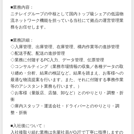
■業務内容：
ニチレイグループの中核として国内トップ級シェアの低温物
流ネットワーク機能を担っている当社にて拠点の運営管理業
務をお任せします。
■業務詳細：
◇入庫管理、出庫管理、在庫管理、構内作業等の進捗管理
◇配送手配、配送の進捗管理
◇業務に付随するPC入力、データ管理、伝票管理
◇コンサルティング（業務市場情報の収集／各種データの取
り纏め・分析、結果の検証など。結果を踏まえ、お客様への
最適な物流提案を行います。また、それに付随する事務作業
等のアシスタント業務も行います。）
◇お客様（量販店、店舗、卸など）とのやりとり・調整・折
衝
◇庫内スタッフ・運送会社・ドライバーとのやりとり・調
整・折衝
■入社後について：
入社後取り組む業務は先輩社員がOJTで丁寧に指導しますの