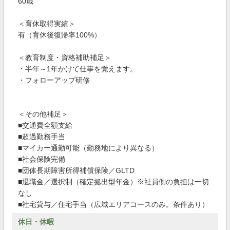
60歳
＜育休取得実績＞
有（育休後復帰率100%）
＜教育制度・資格補助補足＞
・半年～1年かけて仕事を覚えます。
・フォローアップ研修
＜その他補足＞
■交通費全額支給
■超過勤務手当
■マイカー通勤可能（勤務地により異なる）
■社会保険完備
■団体長期障害所得補償保険／GLTD
■退職金／選択制（確定拠出型年金）※社員側の負担は一切
なし
■社宅貸与／住宅手当（広域エリアコースのみ。条件あり）
休日・休暇