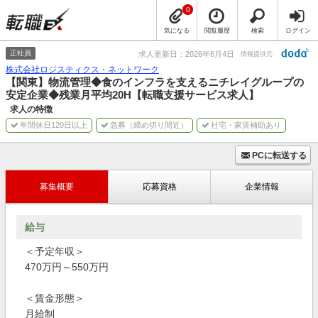
0
気になる
閲覧履歴
検索
ログイン
正社員
求人更新日：2026年6月4日
情報提供元
株式会社ロジスティクス・ネットワーク
【関東】物流管理◆食のインフラを支えるニチレイグループの
安定企業◆残業月平均20H【転職支援サービス求人】
求人の特徴
年間休日120日以上
急募（締め切り間近）
社宅・家賃補助あり
PCに転送する
募集概要
応募資格
企業情報
給与
＜予定年収＞
470万円～550万円
＜賃金形態＞
月給制