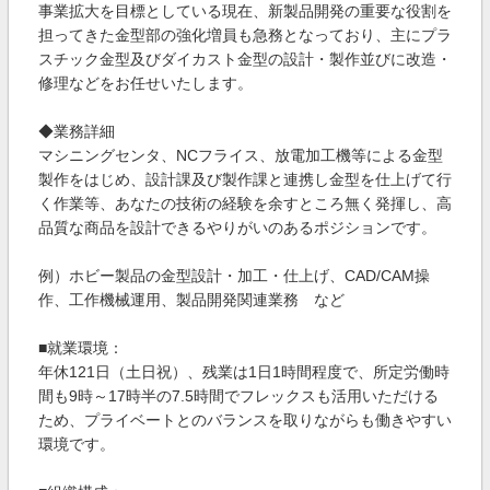
事業拡大を目標としている現在、新製品開発の重要な役割を
担ってきた金型部の強化増員も急務となっており、主にプラ
スチック金型及びダイカスト金型の設計・製作並びに改造・
修理などをお任せいたします。
◆業務詳細
マシニングセンタ、NCフライス、放電加工機等による金型
製作をはじめ、設計課及び製作課と連携し金型を仕上げて行
く作業等、あなたの技術の経験を余すところ無く発揮し、高
品質な商品を設計できるやりがいのあるポジションです。
例）ホビー製品の金型設計・加工・仕上げ、CAD/CAM操
作、工作機械運用、製品開発関連業務 など
■就業環境：
年休121日（土日祝）、残業は1日1時間程度で、所定労働時
間も9時～17時半の7.5時間でフレックスも活用いただける
ため、プライベートとのバランスを取りながらも働きやすい
環境です。