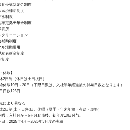
教育受講奨励金制度
金返済補助制度
貯蓄制度
型確定拠出年金制度
保養所
レクリエーション
会補助制度
クル活動運用
勤続表彰金制度
金制度
・休暇】
休2日制（休日は土日祝日）
給休暇10日～20日（下限日数は、入社半年経過後の付与日数となります）
日日数126日
先により異なる
休2日制(土・日)祝日、休暇（夏季・年末年始・有給・慶弔）
休暇：入社月から6ヶ月勤務後、初年度10日付与。
日：2025年4月～2026年3月度の実績