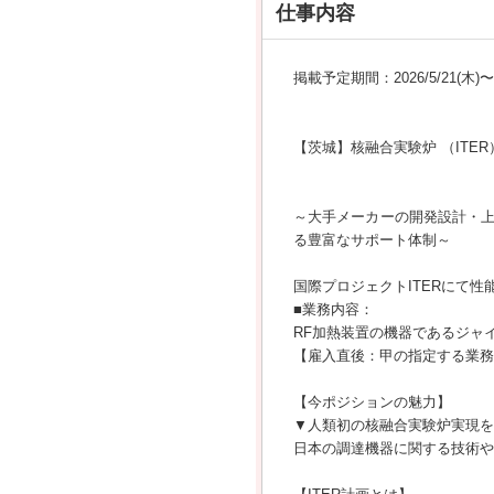
仕事内容
掲載予定期間：2026/5/21(木)〜20
【茨城】核融合実験炉 （ITE
～大手メーカーの開発設計・
る豊富なサポート体制～
国際プロジェクトITERにて
■業務内容：
RF加熱装置の機器であるジャ
【雇入直後：甲の指定する業務
【今ポジションの魅力】
▼人類初の核融合実験炉実現を
日本の調達機器に関する技術や