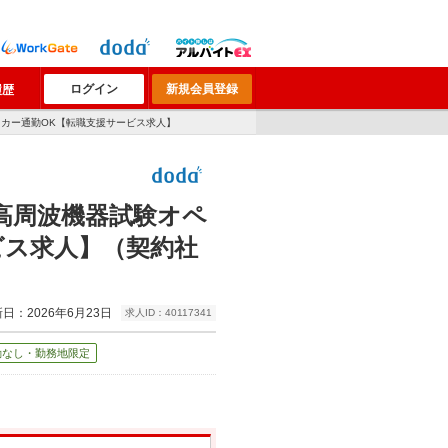
ログイン
新規会員登録
履歴
マイカー通勤OK【転職支援サービス求人】
）高周波機器試験オペ
ビス求人】（契約社
日：2026年6月23日
求人ID：40117341
勤なし・勤務地限定