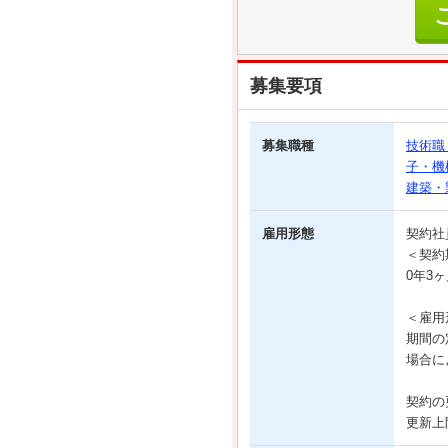
募集要項
募集職種
技術職
子・機
建築・
雇用形態
契約
＜契約
0年3
＜雇用
期間の
場合に
契約の
更新上