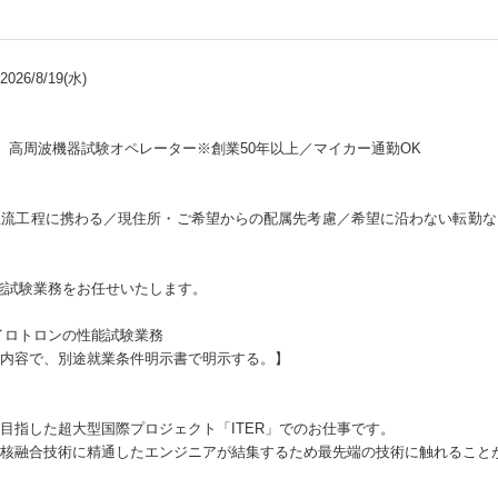
26/8/19(水)
R）高周波機器試験オペレーター※創業50年以上／マイカー通勤OK
上流工程に携わる／現住所・ご希望からの配属先考慮／希望に沿わない転勤な
性能試験業務をお任せいたします。
イロトロンの性能試験業務
内容で、別途就業条件明示書で明示する。】
目指した超大型国際プロジェクト「ITER」でのお仕事です。
核融合技術に精通したエンジニアが結集するため最先端の技術に触れること