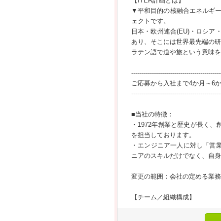
【ITER計画とは】
▼平和目的の核融合エネルギ
ェクトです。
日本・欧州連合(EU)・ロシ
あり、そこには世界最先端の研
ラテン語で道や旅という意味を
---------------------------------------------
ご応募から入社まで4か月～6
---------------------------------------------
■当社の特徴：
・1972年創業と歴史が長く
を担当しております。
・エンジニア一人に対し「営
ニアのスキルだけでなく、自身
変更の範囲：会社の定める業務
【チーム／組織構成】