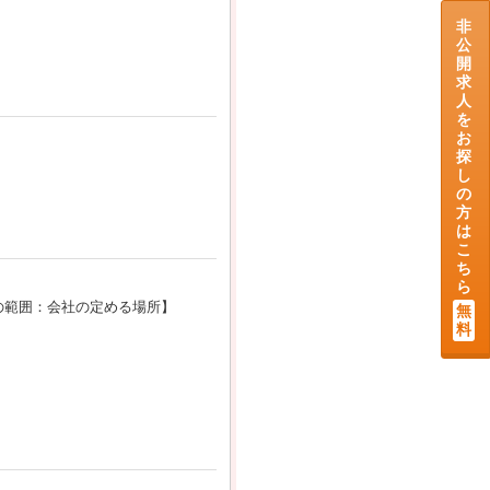
非
公
開
求
人
を
お
探
し
の
方
は
こ
ち
ら
の範囲：会社の定める場所】
無
料