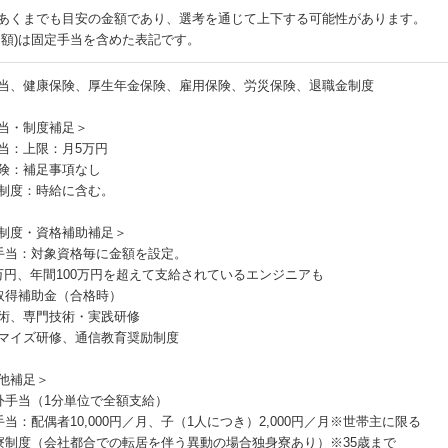
あくまでも目安の金額であり、選考を通じて上下する可能性があります。
月額)は固定手当を含めた表記です。
当、健康保険、厚生年金保険、雇用保険、労災保険、退職金制度
当・制度補足＞
当：上限：月5万円
険：補足事項なし
制度：時給に含む。
制度・資格補助補足＞
手当：対象資格毎に金額を設定。
万円、年間100万円を超えて支給されているエンジニアも
取得補助金（合格時）
術、専門技術・実践研修
マイズ研修、通信教育奨励制度
他補足＞
外手当（1分単位で全額支給）
手当：配偶者10,000円／月、子（1人につき）2,000円／月※世帯主に限る
寮制度（会社都合での転居を伴う異動の場合独身寮あり）※35歳まで