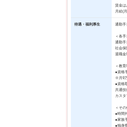
賃金は
月給(
待遇・福利厚生
通勤手
＜各手
通勤手
社会保
退職金
＜教育
●資格
※月9
●資格
共通技
カスタ
＜その
●時間
●家族
●独身