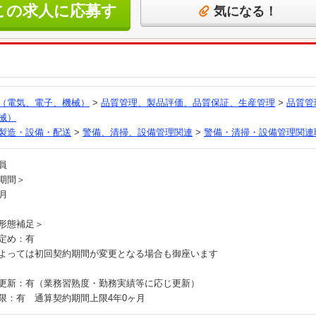
この求人に応募す
気になる！
る
（電気、電子、機械）
>
品質管理、製品評価、品質保証、生産管理
>
品質管
械）
製造・設備・配送
>
警備、清掃、設備管理関連
>
警備・清掃・設備管理関連
社員
期間＞
ヶ月
形態補足＞
定め：有
よっては初回契約期間が変更となる場合も御座います
更新：有（業務習熟度・勤務実績等に応じ更新）
限：有 通算契約期間上限4年0ヶ月