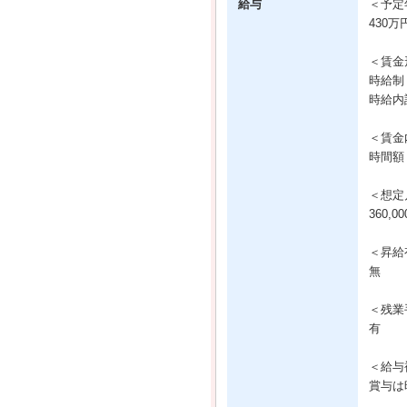
給与
＜予定
430万
＜賃金
時給制
時給内訳
＜賃金
時間額（
＜想定
360,0
＜昇給
無
＜残業
有
＜給与
賞与は