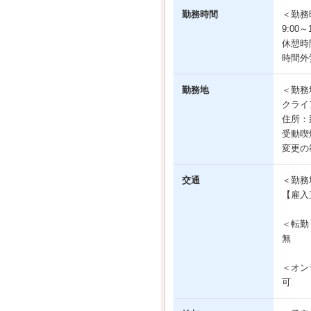
勤務時間
＜勤務
9:00
休憩時
時間外
勤務地
＜勤務
クライ
住所：
受動喫
変更の
交通
＜勤務
【雇入
＜転勤
無
＜オン
可