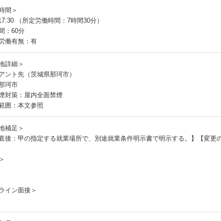
時間＞
～17:30 （所定労働時間：7時間30分）
間：60分
労働有無：有
地詳細＞
アント先（茨城県那珂市）
那珂市
煙対策：屋内全面禁煙
範囲：本文参照
地補足＞
直後：甲の指定する就業場所で、別途就業条件明示書で明示する。】【変更
＞
ライン面接＞