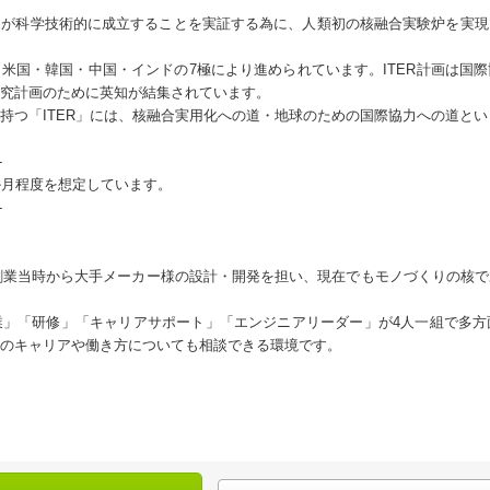
ーが科学技術的に成立することを実証する為に、人類初の核融合実験炉を実現
ア・米国・韓国・中国・インドの7極により進められています。ITER計画は国
究計画のために英知が結集されています。
持つ「ITER」には、核融合実用化への道・地球のための国際協力への道と
-
か月程度を想定しています。
-
、創業当時から大手メーカー様の設計・開発を担い、現在でもモノづくりの核
業」「研修」「キャリアサポート」「エンジニアリーダー」が4人一組で多方
のキャリアや働き方についても相談できる環境です。