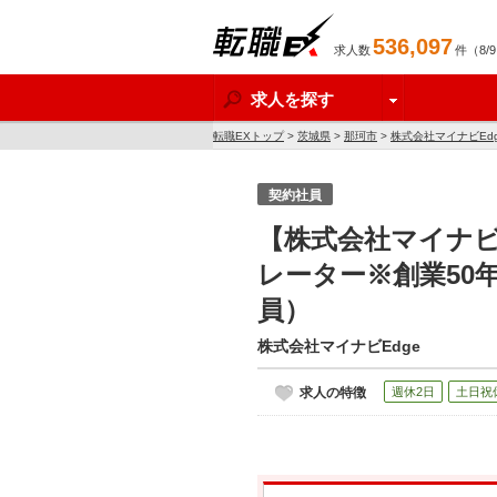
536,097
求人数
件（8/
転職EX
求人を探す
転職EXトップ
>
茨城県
>
那珂市
>
株式会社マイナビEd
契約社員
【株式会社マイナビ
レーター※創業50
員）
株式会社マイナビEdge
求人の特徴
週休2日
土日祝