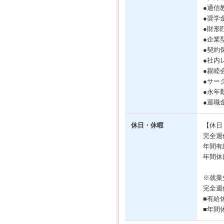
●通信
●奨学
●財形
●企業
●契約
●社内
●親睦
●サー
●永年
●退職
休日・休暇
【休日
完全週
年間有
年間休
※就業
完全週
■有給
■年間休