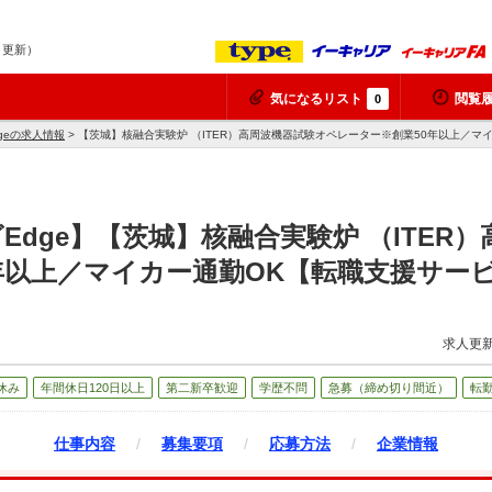
9 更新）
気になるリスト
閲覧
0
geの求人情報
> 【茨城】核融合実験炉 （ITER）高周波機器試験オペレーター※創業50年以上／
Edge】【茨城】核融合実験炉 （ITER
年以上／マイカー通勤OK【転職支援サー
求人更新
休み
年間休日120日以上
第二新卒歓迎
学歴不問
急募（締め切り間近）
転
仕事内容
/
募集要項
/
応募方法
/
企業情報