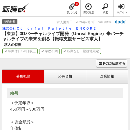
0
気になる
閲覧履歴
検索
ログイン
契約社員
求人更新日：2026年7月9日
情報提供元
株式会社Ｃｏｌｏｒｆｕｌ Ｐａｌｅｔｔｅ ＥＮＣＯＲＥ
【東京】3Dバーチャルライブ開発（Unreal Engine）◆バーチ
ャルライブの未来を創る【転職支援サービス求人】
求人の特徴
年間休日120日以上
学歴不問
転勤なし・勤務地限定
PCに転送する
募集概要
応募資格
企業情報
給与
＜予定年収＞
450万円～900万円
＜賃金形態＞
年俸制