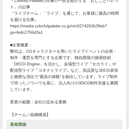
・Colorful Paletteの仕事の一部を紹介する「おしごとパレッ
ト」の記事
『ライブチーム：「ライブ」を通じて、お客様に最高の時間
を届ける仕事』
https://media.colorfulpalette.co.jp/n/n9274263b39eb?
gs=fedc2756d3a1
■企業概要：
弊社は、CGキャラクターを用いたライブイベントの企画・
制作・運営を専門とする企業です。独自開発の描画技術
「DECO-Engine」を活かし、会場型ライブ『セカライ』や
配信型ライブ『コネクトライブ』など、高品質な3DCG表現
と緻密な演出で“最高の体験”を創出しています。ライブ制作
で培ったノウハウを基に、法人向けの3DCG制作支援も展開
しています。
変更の範囲：会社の定める業務
【チーム／組織構成】
募集職種