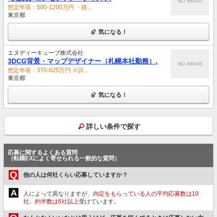
NO IMAGE
想定年収：500-1200万円 ・経...
東京都
気になる！
エヌディーキューブ株式会社
3DCG背景・マップデザイナー（札幌本社勤務）.
NO IMAGE
想定年収：370-625万円 ※詳...
東京都
気になる！
詳しい条件で探す
応募に関するよくある質問
（転職EXによく寄せられる一般的な質問）
Q
他の人は何社くらい応募していますか？
A
人によって異なりますが、
内定をもらっている人の平均応募数は10
社、約半数は6社以上
受けています。