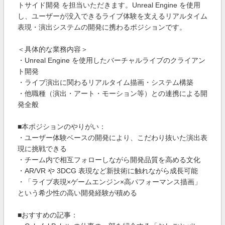
トサイド開発 を担当いただきます。Unreal Engine を使用
し、ユーザーが没入できるライブ体験を支えるリアルタイム
表現・演出システムの開発に携わるポジションです。
＜具体的な業務内容＞
・Unreal Engine を使用したバーチャルライブのクライアン
ト開発
・ライブ演出に関わるリアルタイム描画・システム構築
・他職種（演出・アート・モーション等）との連携による開
発全般
■本ポジションのやりがい：
・ユーザー体験ベースの開発により、こだわり抜いた演出表
現に挑戦できる
・チーム内で相互フォローしながら開発品質を高める文化
・AR/VR や 3DCG 表現など新技術に触れながら成長可能
・「ライブ表現×ゲームエンジン×高パフォーマンス描画」
という希少性の高い開発経験が積める
■おすすめの記事：