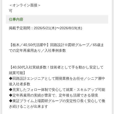
＜オンライン面接＞
可
仕事内容
掲載予定期間：2026/5/21(木)〜2026/8/19(水)
【栃木／40,50代活躍中】回路設計※図研グループ／65歳ま
での定年再雇用あり／入社事例多数
【40,50代入社実績多数！技術者として手を動かし安定して
就業可能】
◆回路設計エンジニアとして開発業務をお任せ／シニア層中
途入社者多数
◆充実したフォロー体制で安心して就業・スキルアップ可能
◆定年再雇用の実績が豊富で、定年後も活躍できる環境
◆東証プライム上場図研グループの安定性◎長く安心して働
き続けることが出来ます