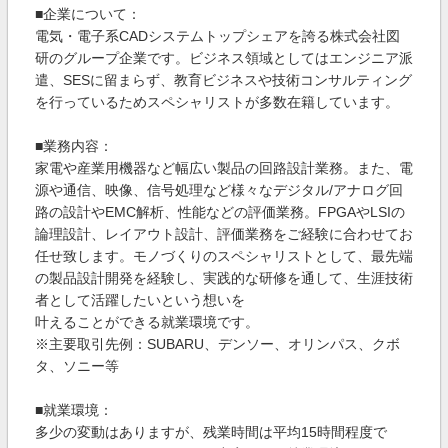
■企業について：
電気・電子系CADシステムトップシェアを誇る株式会社図
研のグループ企業です。ビジネス領域としてはエンジニア派
遣、SESに留まらず、教育ビジネスや技術コンサルティング
を行っているためスペシャリストが多数在籍しています。
■業務内容：
家電や産業用機器など幅広い製品の回路設計業務。また、電
源や通信、映像、信号処理など様々なデジタル/アナログ回
路の設計やEMC解析、性能などの評価業務。FPGAやLSIの
論理設計、レイアウト設計、評価業務をご経験に合わせてお
任せ致します。モノづくりのスペシャリストとして、最先端
の製品設計開発を経験し、実践的な研修を通して、生涯技術
者として活躍したいという想いを
叶えることができる就業環境です。
※主要取引先例：SUBARU、デンソー、オリンパス、クボ
タ、ソニー等
■就業環境：
多少の変動はありますが、残業時間は平均15時間程度で