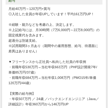
給与
月給40万円～120万円+賞与
◎入社した全員が年収UPしています！平均161万円UP！
※経験・能力などを考慮の上、決定します。
※上記給与には、月30時間（7万6,000円～22万8,000円）の
固定残業代を含みます。
超過分は別途支給。
※試用期間3ヶ月あり（期間中の雇用形態、給与、待遇面に
差異はありません）
▼フリーランスから正社員へ転向した社員の年収例
・前職年収530万円→当社年収663万円（PHP設計開発7年/
単価85万円/37歳）
・前職年収684万円→当社年収1,008万円（PMO15年/単価
120万円/44歳）
【実際の給与例】
・年収507万円 ／ 24歳 ／バックエンドエンジニア（Java／
詳細設計）年収360万円から146万円UP