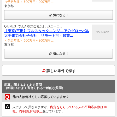
＜予定年収＞ 600万円～900万円 ...
東京都
気になる！
Q.ENESTでんき株式会社(旧：ジニーエ...
【東京/三田】フルスタックエンジニア◇グローバル
NO IMAGE
大手電力会社子会社｜リモート可・残業...
＜予定年収＞ 600万円～900万円 ...
東京都
気になる！
詳しい条件で探す
応募に関するよくある質問
（転職EXによく寄せられる一般的な質問）
Q
他の人は何社くらい応募していますか？
A
人によって異なりますが、
内定をもらっている人の平均応募数は10
社、約半数は6社以上
受けています。