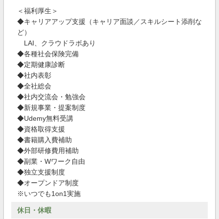
＜福利厚生＞
◆キャリアアップ支援（キャリア面談／スキルシート添削な
ど）
LAI、クラウドラボあり
◆各種社会保険完備
◆定期健康診断
◆社内表彰
◆全社総会
◆社内交流会・勉強会
◆新規事業・提案制度
◆Udemy無料受講
◆資格取得支援
◆書籍購入費補助
◆外部研修費用補助
◆副業・Wワーク自由
◆独立支援制度
◆オープンドア制度
※いつでも1on1実施
休日・休暇