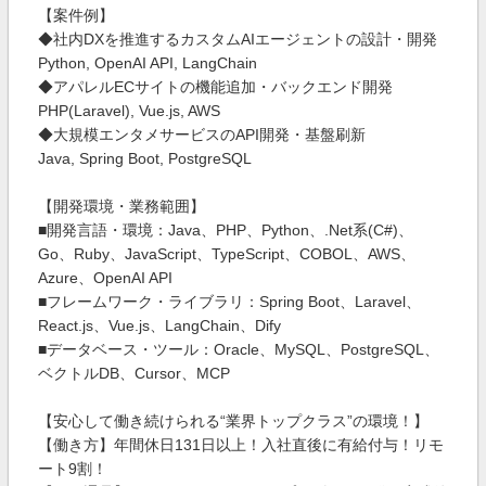
【案件例】
◆社内DXを推進するカスタムAIエージェントの設計・開発
Python, OpenAI API, LangChain
◆アパレルECサイトの機能追加・バックエンド開発
PHP(Laravel), Vue.js, AWS
◆大規模エンタメサービスのAPI開発・基盤刷新
Java, Spring Boot, PostgreSQL
【開発環境・業務範囲】
■開発言語・環境：Java、PHP、Python、.Net系(C#)、
Go、Ruby、JavaScript、TypeScript、COBOL、AWS、
Azure、OpenAI API
■フレームワーク・ライブラリ：Spring Boot、Laravel、
React.js、Vue.js、LangChain、Dify
■データベース・ツール：Oracle、MySQL、PostgreSQL、
ベクトルDB、Cursor、MCP
【安心して働き続けられる“業界トップクラス”の環境！】
【働き方】年間休日131日以上！入社直後に有給付与！リモ
ート9割！