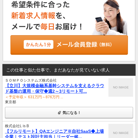
この仕事と似た仕事で、まだあなたが見ていない求人
ＳＯＭＰＯシステムズ株式会社
【立川】大規模金融系基幹システムを支えるクラウ
NO IMAGE
ド基盤の運用・保守◆週2～3リモート可...
＜予定年収＞ 631万円～876万円 ...
東京都
気になる！
株式会社L is B
【フルリモート】QAエンジニア※自社SaaS◆上場
NO IMAGE
企業｜テスト設計主担当｜リーダー候...