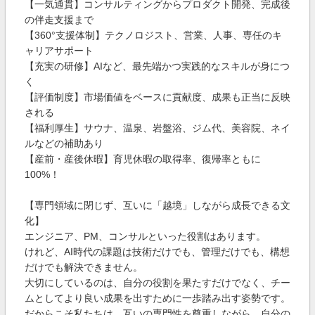
【一気通貫】コンサルティングからプロダクト開発、完成後
の伴走支援まで
【360°支援体制】テクノロジスト、営業、人事、専任のキ
ャリアサポート
【充実の研修】AIなど、最先端かつ実践的なスキルが身につ
く
【評価制度】市場価値をベースに貢献度、成果も正当に反映
される
【福利厚生】サウナ、温泉、岩盤浴、ジム代、美容院、ネイ
ルなどの補助あり
【産前・産後休暇】育児休暇の取得率、復帰率ともに
100%！
【専門領域に閉じず、互いに「越境」しながら成長できる文
化】
エンジニア、PM、コンサルといった役割はあります。
けれど、AI時代の課題は技術だけでも、管理だけでも、構想
だけでも解決できません。
大切にしているのは、自分の役割を果たすだけでなく、チー
ムとしてより良い成果を出すために一歩踏み出す姿勢です。
だからこそ私たちは、互いの専門性を尊重しながら、自分の