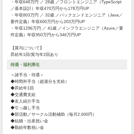
・年収648万円 ／ 28歳 ／フロントエンジニア（TypeScript
／基本設計）年収470万円から178万円UP
・年収803万円 ／ 32歳 ／バックエンドエンジニア（Java／
要件定義）年収600万円から203万円UP
・年収1296万円 ／ 41歳 ／インフラエンジニア（Azure／要
件定義）年収950万円から346万円UP
【賞与について】
昇給年1回/賞与年2回あり
待遇・福利厚生
＜諸手当・待遇＞
◆時間外手当（超過分を支給）
◆昇給年1回
◆交通費支給
◆友人紹介手当
◆引っ越し手当
◆部活動／サークル活動補助（毎月2,000円）
◆結婚・出産祝い金
◆勤続年数祝い金