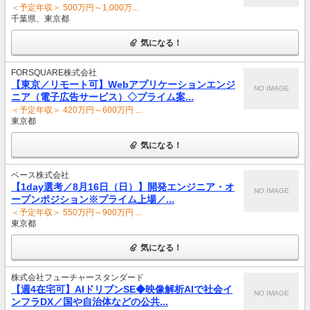
＜予定年収＞ 500万円～1,000万...
千葉県、東京都
気になる！
FORSQUARE株式会社
【東京／リモート可】Webアプリケーションエンジ
NO IMAGE
ニア（電子広告サービス）◇プライム案...
＜予定年収＞ 420万円～600万円 ...
東京都
気になる！
ベース株式会社
【1day選考／8月16日（日）】開発エンジニア・オ
NO IMAGE
ープンポジション※プライム上場／...
＜予定年収＞ 550万円～900万円 ...
東京都
気になる！
株式会社フューチャースタンダード
【週4在宅可】AIドリブンSE◆映像解析AIで社会イ
NO IMAGE
ンフラDX／国や自治体などの公共...