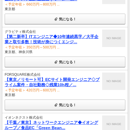
＜予定年収＞ 660万円～800万円 ...
東京都
気になる！
グラビティ株式会社
【第二新卒】ITエンジニア◆10年連続黒字／大手企
NO IMAGE
業と取引多数！技術が身につくエンジ...
＜予定年収＞ 350万円～500万円 ...
東京都、神奈川県
気になる！
FORSQUARE株式会社
【東京／リモート可】ECサイト開発エンジニア◇プ
NO IMAGE
ライム案件・自社勤務◇残業10h程／...
＜予定年収＞ 420万円～600万円 ...
東京都
気になる！
イオンネクスト株式会社
【千葉／東京】ネットワークエンジニア◆イオング
NO IMAGE
ループ／食品EC「Green Bean...