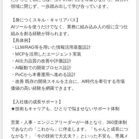
領域に閉じず、一歩踏み出して学び合っています。
【身につくスキル・キャリアパス】
AIツールを使うだけでなく、業務に組み込み人の役に立つ仕
組みを創る経験が得られます。
【具体例】
・LLM/RAG等を用いた情報活用基盤設計
・MCPを活用したエージェント実装
・AI出力品質の改善や評価設計
・AI駆動での開発プロセス設計
・PoCから本番運用へ進める設計
・改善 既存の開発スキルを土台に、AI時代を牽引する市場
価値の高い経験を網羅できます。
【入社後の成長サポート】
★技術もキャリアも、ひとりで悩ませないサポート体制
営業・人事・エンジニアリーダーが一体となり、360度体制
であなたの「これから」に伴走します。「ちゃんと成長につ
ながる？」「今の技術で大丈夫？」といった不安も、専属メ