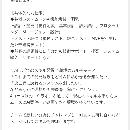
目指せます。
【具体的なお仕事】
◆各種システムへのAI機能実装・開発
┗設計・開発（要件定義、基本設計、詳細設計、プログラミ
ング、AIエージェント設計）
┗テスト・評価（単体テスト、結合テスト、MCPを活用し
た外部連携テスト）
◆顧客の課題解決に向けたAI技術サポート（提案、システム
導入、サポート）など
＼AIラボでのスキル習得 × 越境のカルチャー／
「これまでの開発経験をどうAIに活かせるか知りたい」
「次世代に誇れるシステムを創りたい」
などあなたの理想や将来像を丁寧にヒアリング。
4コース制の「AIラボ」を通じて、現在のスキル水準からス
ムーズにAI案件へと参画できる環境を整えています。
チームで新しい分野にチャレンジし、知見を共有し合いなが
ら、安心してスキルを伸ばせます◎