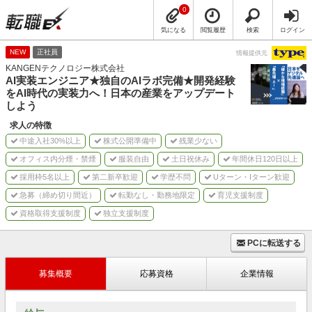
0
気になる
閲覧履歴
検索
ログイン
NEW
正社員
情報提供元
KANGENテクノロジー株式会社
AI実装エンジニア★独自のAIラボ完備★開発経験
をAI時代の実装力へ！日本の産業をアップデート
しよう
求人の特徴
中途入社30%以上
株式公開準備中
残業少ない
オフィス内分煙・禁煙
服装自由
土日祝休み
年間休日120日以上
採用枠5名以上
第二新卒歓迎
学歴不問
Uターン・Iターン歓迎
急募（締め切り間近）
転勤なし・勤務地限定
育児支援制度
資格取得支援制度
独立支援制度
PCに転送する
募集概要
応募資格
企業情報