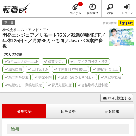
0
気になる
閲覧履歴
検索
ログイン
正社員
情報提供元
株式会社エム・アンド・アイ
開発エンジニア／リモート75％／残業8時間以下／
年休125日～／月給35万～も可／Java・C#案件多
数
求人の特徴
2年以上連続売上UP
残業少ない
オフィス内分煙・禁煙
服装自由
土日祝休み
年間休日120日以上
採用枠5名以上
第二新卒歓迎
学歴不問
急募（締め切り間近）
未経験歓迎
転勤なし・勤務地限定
育児支援制度
資格取得支援制度
PCに転送する
募集概要
応募資格
企業情報
給与