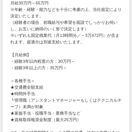
月給30万円～65万円
※年齢・経験・能力などを十分に考慮の上、当社規定により
決定いたします。
（経験者の場合、前職給与や希望を面談でしっかりお伺い
し、お互いに納得のいく形で決定します）
※いずれも固定残業代（月13時間分／～3万472円）が含ま
れます。超過分は別途支給いたします。
【月給例】
・経験3年以内程度の方：30万円～
・経験3年以上の方：35万円～
＜各種手当＞
★交通費全額支給
★時間外手当
┗管理職（アシスタントマネージャーもしくはテクニカルチ
ーフ）未満が対象
★家族手当・役職手当・業務手当など
★資格取得報奨金制度（最大25万円）