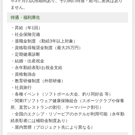
※3ヶ月の試用期間あり。その間の待遇・給与に差異はあり
ません。
待遇・福利厚生
・昇給（年1回）
・社会保険完備
・退職金制度 （勤続3年以上対象）
・資格取得報奨金制度（最大25万円）
・定期健康診断
・結婚・出産祝金
・永年勤続表彰/お祝金支給
・資格勉強会
・教育研修制度（外部研修）
・社員旅行
・各種イベント（ソフトボール大会、釣り同好会 等）
・関東ITソフトウェア健康保険組合（スポーツクラブや保養
所、直営レストランの割引、テーマパーク割引）
・全国のエクシブ・リゾーピアのホテルが利用可能（永年勤
続表彰者には補助金制度あり）
・屋内禁煙（プロジェクト先により異なる）