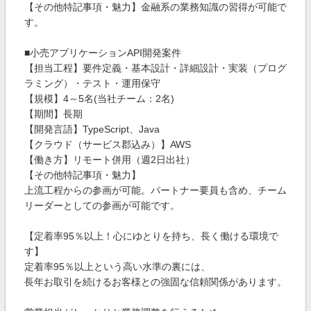
【その他特記事項・魅力】金融系の業務知識の習得が可能で
す。
■小売アプリケーションAPI開発案件
【担当工程】要件定義・基本設計・詳細設計・実装（プログ
ラミング）・テスト・運用保守
【規模】4～5名(当社チーム：2名)
【期間】長期
【開発言語】TypeScript、Java
【クラウド（サービス郡込み）】AWS
【働き方】リモート併用（週2日出社）
【その他特記事項・魅力】
上流工程からの参画が可能。パートナー要員も含め、チーム
リーダーとしての参画が可能です。
【定着率95％以上！心にゆとりを持ち、長く働ける環境で
す】
定着率95％以上という高い水準の裏には、
長年お取引を続けるお客様との強固な信頼関係があります。