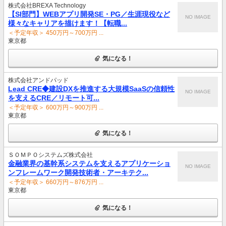
株式会社BREXA Technology
【SI部門】WEBアプリ開発SE・PG／生涯現役など
NO IMAGE
様々なキャリアを描けます！【転職...
＜予定年収＞ 450万円～700万円 ...
東京都
気になる！
株式会社アンドパッド
Lead CRE◆建設DXを推進する大規模SaaSの信頼性
NO IMAGE
を支えるCRE／リモート可...
＜予定年収＞ 600万円～900万円 ...
東京都
気になる！
ＳＯＭＰＯシステムズ株式会社
金融業界の基幹系システムを支えるアプリケーショ
NO IMAGE
ンフレームワーク開発技術者・アーキテク...
＜予定年収＞ 660万円～876万円 ...
東京都
気になる！