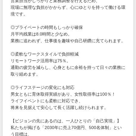
営業担当がしっかりと業務調整を行えるため、
現場に無理な負担がかからず、心にゆとりを持って働ける環
境です。
◎プライベートの時間もしっかり確保
月平均残業は8.0時間と少なめ。
業務に追われず、仕事後を趣味や自己研鑽に充てられます。
◎柔軟なワークスタイルで負担軽減
リモートワーク活用率は75％。
通勤の疲労を減らし、心身ともに余裕を持って日々の業務に
取り組めます。
◎ライフステージの変化にも対応
男女ともに育休取得実績があり、女性取得率は100％！
ライフイベントにも柔軟に対応でき、
将来を見据えて安心して長く活躍し続けられます。
【ビジョンの先にあるのは、一人ひとりの「自己実現」】
私たちが掲げる「2030年に売上70億円、500名体制」とい
う目標は、