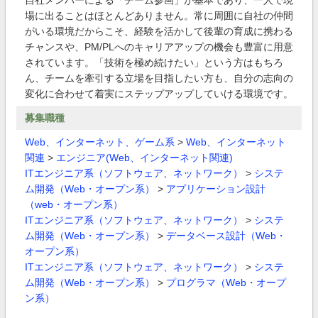
自社メンバーによる「チーム参画」が基本であり、一人で現
場に出ることはほとんどありません。常に周囲に自社の仲間
がいる環境だからこそ、経験を活かして後輩の育成に携わる
チャンスや、PM/PLへのキャリアアップの機会も豊富に用意
されています。「技術を極め続けたい」という方はもちろ
ん、チームを牽引する立場を目指したい方も、自分の志向の
変化に合わせて着実にステップアップしていける環境です。
募集職種
Web、インターネット、ゲーム系
>
Web、インターネット
関連
>
エンジニア(Web、インターネット関連)
ITエンジニア系（ソフトウェア、ネットワーク）
>
システ
ム開発（Web・オープン系）
>
アプリケーション設計
（web・オープン系）
ITエンジニア系（ソフトウェア、ネットワーク）
>
システ
ム開発（Web・オープン系）
>
データベース設計（Web・
オープン系）
ITエンジニア系（ソフトウェア、ネットワーク）
>
システ
ム開発（Web・オープン系）
>
プログラマ（Web・オープ
ン系）