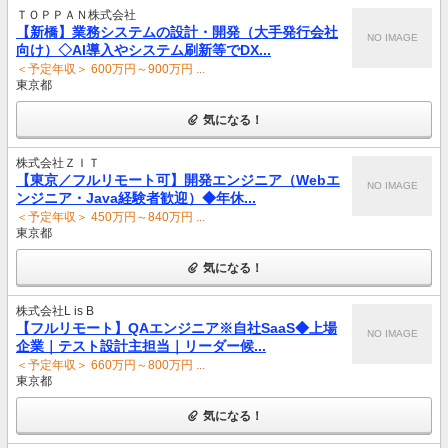
ＴＯＰＰＡＮ株式会社
【新橋】業務システムの設計・開発（大手発行会社
NO IMAGE
向け）◇AI導入やシステム刷新等でDX...
＜予定年収＞ 600万円～900万円 ...
東京都
気になる！
株式会社ＺＩＴ
【東京／フルリモート可】開発エンジニア（Webエ
NO IMAGE
ンジニア・Java経験者歓迎）◆年休...
＜予定年収＞ 450万円～840万円 ...
東京都
気になる！
株式会社L is B
【フルリモート】QAエンジニア※自社SaaS◆上場
NO IMAGE
企業｜テスト設計主担当｜リーダー候...
＜予定年収＞ 660万円～800万円 ...
東京都
気になる！