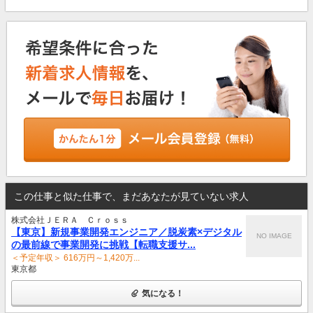
この仕事と似た仕事で、まだあなたが見ていない求人
株式会社ＪＥＲＡ Ｃｒｏｓｓ
【東京】新規事業開発エンジニア／脱炭素×デジタル
NO IMAGE
の最前線で事業開発に挑戦【転職支援サ...
＜予定年収＞ 616万円～1,420万...
東京都
気になる！