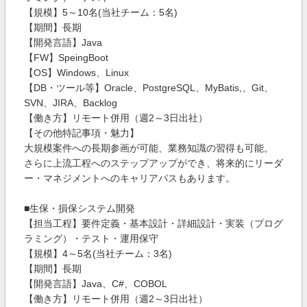
【規模】5～10名(当社チーム：5名)
【期間】長期
【開発言語】Java
【FW】SpeingBoot
【OS】Windows、Linux
【DB・ツール等】Oracle、PostgreSQL、MyBatis,、Git、
SVN、JIRA、Backlog
【働き方】リモート併用（週2～3日出社）
【その他特記事項・魅力】
大規模案件への長期参画が可能、業務知識の習得も可能。
さらに上流工程へのステップアップができ、将来的にリーダ
ー・マネジメントへのキャリアパスもあります。
■生保・損保システム開発
【担当工程】要件定義・基本設計・詳細設計・実装（プログ
ラミング）・テスト・運用保守
【規模】4～5名(当社チーム：3名)
【期間】長期
【開発言語】Java、C#、COBOL
【働き方】リモート併用（週2～3日出社）