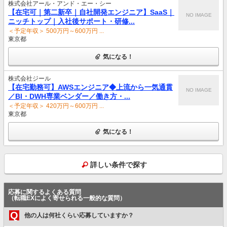
株式会社アール・アンド・エー・シー
【在宅可｜第二新卒｜自社開発エンジニア】SaaS｜
NO IMAGE
ニッチトップ｜入社後サポート・研修...
＜予定年収＞ 500万円～600万円 ...
東京都
気になる！
株式会社ジール
【在宅勤務可】AWSエンジニア◆上流から一気通貫
NO IMAGE
／BI・DWH専業ベンダー／働き方・...
＜予定年収＞ 420万円～600万円 ...
東京都
気になる！
詳しい条件で探す
応募に関するよくある質問
（転職EXによく寄せられる一般的な質問）
Q
他の人は何社くらい応募していますか？