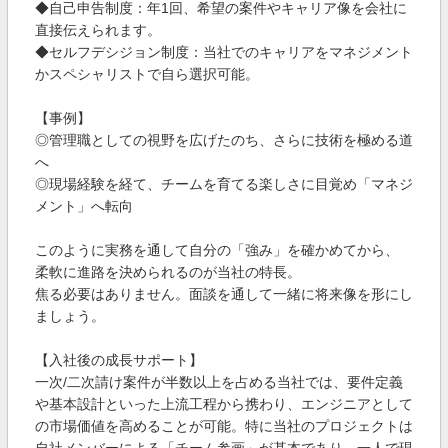
◆自己申告制度：年1回、希望の案件やキャリア像を会社に
直接伝えられます。
◆セルフデシジョン制度：当社でのキャリアをマネジメント
かスペシャリストで自ら選択可能。
【事例】
◎管理職としての視野を広げたのち、さらに技術を極める道
へ
◎現場経験を経て、チームを育てる楽しさに目覚め「マネジ
メント」へ転向
このように実務を通して自分の「強み」を確かめてから、
柔軟に進路を決められるのが当社の特長。
焦る必要はありません。面談を通して一緒に将来像を形にし
ましょう。
【入社後の成長サポート】
一次/二次請け案件が半数以上を占める当社では、要件定義
や基本設計といった上流工程から携わり、エンジニアとして
の市場価値を高めることが可能。特に当社のプロジェクトは