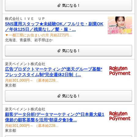
気になる！
株式会社ＬＩＶＥ ＵＰ
SNS運用スタッフ★未経験OK／フルリモ・副業OK
／年休125日／残業なし／髪・服・...
▼一都三県にお住まいの方 月給22万円...
北海道、青森県、岩手県ほか
気になる！
楽天ペイメント株式会社
広告プロダクトマーケティング*楽天グループ基盤*
フレックスタイム制*完全週休2日制（...
月給301,000円～ （基本給228...
東京都
気になる！
楽天ペイメント株式会社
顧客データ分析/データマーケティング*日本最大級1
億超の顧客基盤を活用*朝昼夕食3食...
月給301,000円～ （基本給228...
東京都