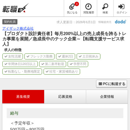
0
気になる
閲覧履歴
検索
ログイン
契約社員
求人更新日：2026年6月1日
情報提供元
アイザック株式会社
【プロダクト設計責任者】毎月200%以上の売上成長を誇るトレ
カ事業を展開／急成長中のテック企業～【転職支援サービス求
人】
求人の特徴
女性活躍
フレックス勤務
週休2日
土日祝休み
年間休日120日以上
第二新卒歓迎
学歴不問
転勤なし・勤務地限定
社宅・家賃補助あり
PCに転送する
募集概要
応募資格
企業情報
給与
＜予定年収＞
500万円～800万円