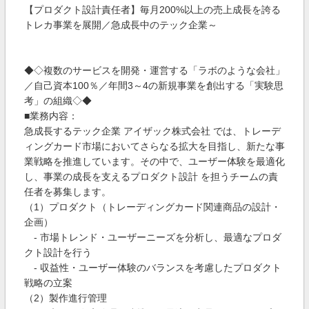
【プロダクト設計責任者】毎月200%以上の売上成長を誇る
トレカ事業を展開／急成長中のテック企業～
◆◇複数のサービスを開発・運営する「ラボのような会社」
／自己資本100％／年間3～4の新規事業を創出する「実験思
考」の組織◇◆
■業務内容：
急成長するテック企業 アイザック株式会社 では、トレーデ
ィングカード市場においてさらなる拡大を目指し、新たな事
業戦略を推進しています。その中で、ユーザー体験を最適化
し、事業の成長を支えるプロダクト設計 を担うチームの責
任者を募集します。
（1）プロダクト（トレーディングカード関連商品の設計・
企画）
- 市場トレンド・ユーザーニーズを分析し、最適なプロダ
クト設計を行う
- 収益性・ユーザー体験のバランスを考慮したプロダクト
戦略の立案
（2）製作進行管理