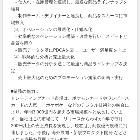
- 仕入れ・在庫管理と連携し、最適な商品ラインナップを
維持
- 制作チーム・デザイナーと連携し、商品をスムーズに市
場投入
（3）オペレーションの最適化・仕組み化
- 効率的なオペレーション構築・改善を行い、スピードと
品質を両立
- 販売データを基にPDCAを回し、ユーザー満足度を向上
（4）戦略的な分析と売上最大化
- 販売データの分析を通じて最適な商品ラインナップを決
定
- 売上最大化のためのプロモーション施策の企画・実行
■業務の魅力：
トレーディングカード市場は、ポケモンカードやワンピース
カードの人気、「ポケポケ」などのデジタル技術との融合に
より、年間3,000億円を超える市場規模へと成長していま
す。当社はこの市場にて、リリースからわずか1年で毎月
200%以上の売上成長を実現し、現在は月商数億円規模に到
達しました。今後は 海外展開・新規プロダクト開発 などさ
らなる成長を見据えています。