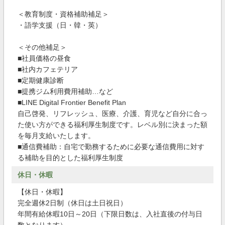
＜教育制度・資格補助補足＞
・語学支援（日・韓・英）
＜その他補足＞
■社員価格の昼食
■社内カフェテリア
■定期健康診断
■提携ジム利用費用補助…など
■LINE Digital Frontier Benefit Plan
自己啓発、リフレッシュ、医療、介護、育児など自分に合っ
た使い方ができる福利厚生制度です。レベル別に決まった額
を毎月支給いたします。
■通信費補助：自宅で勤務するために必要な通信費用に対す
る補助を目的とした福利厚生制度
休日・休暇
【休日・休暇】
完全週休2日制（休日は土日祝日）
年間有給休暇10日～20日（下限日数は、入社直後の付与日