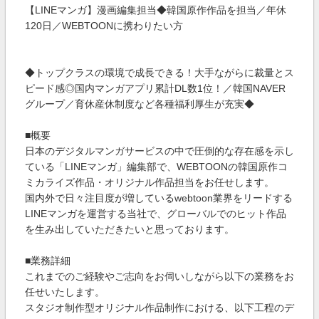
【LINEマンガ】漫画編集担当◆韓国原作作品を担当／年休
120日／WEBTOONに携わりたい方
◆トップクラスの環境で成長できる！大手ながらに裁量とス
ピード感◎国内マンガアプリ累計DL数1位！／韓国NAVER
グループ／育休産休制度など各種福利厚生が充実◆
■概要
日本のデジタルマンガサービスの中で圧倒的な存在感を示し
ている「LINEマンガ」編集部で、WEBTOONの韓国原作コ
ミカライズ作品・オリジナル作品担当をお任せします。
国内外で日々注目度が増しているwebtoon業界をリードする
LINEマンガを運営する当社で、グローバルでのヒット作品
を生み出していただきたいと思っております。
■業務詳細
これまでのご経験やご志向をお伺いしながら以下の業務をお
任せいたします。
スタジオ制作型オリジナル作品制作における、以下工程のデ