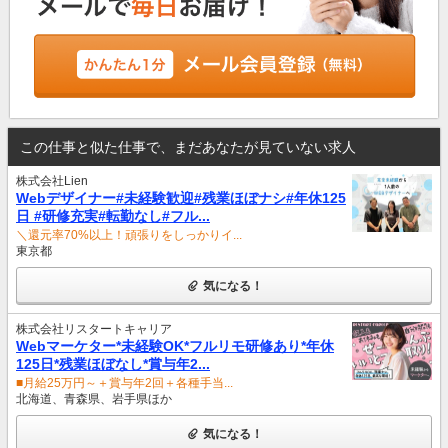
この仕事と似た仕事で、まだあなたが見ていない求人
株式会社Lien
Webデザイナー#未経験歓迎#残業ほぼナシ#年休125
⽇ #研修充実#転勤なし#フル...
＼還元率70%以上！頑張りをしっかりイ...
東京都
気になる！
株式会社リスタートキャリア
Webマーケター*未経験OK*フルリモ研修あり*年休
125日*残業ほぼなし*賞与年2...
■月給25万円～＋賞与年2回＋各種手当...
北海道、青森県、岩手県ほか
気になる！