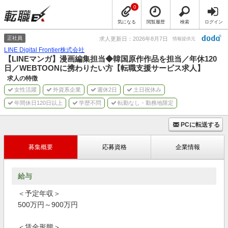
0
気になる
閲覧履歴
検索
ログイン
正社員
求人更新日：2026年8月7日
情報提供元
LINE Digital Frontier株式会社
【LINEマンガ】漫画編集担当◆韓国原作作品を担当／年休120
日／WEBTOONに携わりたい方【転職支援サービス求人】
求人の特徴
女性活躍
外資系企業
週休2日
土日祝休み
年間休日120日以上
学歴不問
転勤なし・勤務地限定
PCに転送する
募集概要
応募資格
企業情報
給与
＜予定年収＞
500万円～900万円
＜賃金形態＞