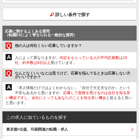
詳しい条件で探す
応募に関するよくある質問
（転職EXによく寄せられる一般的な質問）
Q
他の人は何社くらい応募していますか？
A
人によって異なりますが、
内定をもらっている人の平均応募数は10
社、約半数は6社以上
受けています。
Q
なんとなくいいなとは思うけど、応募を悩んでるときは応募しない方
がいいですか？
A
「求人情報だけではよくわからない」「自分で大丈夫なのか」という
不安もあるかと思いますが、
応募して面接を受けるのは会社を知る良
い機会ですし、会社にとってもあなたのことを知る良い機会
と捉えると良い
と思います。
この求人に似ているものを探す
東京都×出版、印刷関連の転職・求人