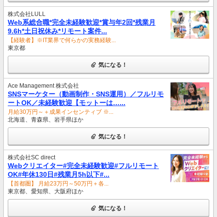
株式会社LULL
Web系総合職*完全未経験歓迎*賞与年2回*残業月
9.6h*土日祝休み*リモート案件...
【経験者】※IT業界で何らかの実務経験...
東京都
気になる！
Ace Management 株式会社
SNSマーケター（動画制作・SNS運用）／フルリモ
ートOK／未経験歓迎【モットーは…...
月給30万円～＋成果インセンティブ ※...
北海道、青森県、岩手県ほか
気になる！
株式会社SC direct
Webクリエイター#完全未経験歓迎#フルリモート
OK#年休130日#残業月5h以下#...
【首都圏】 月給23万円～50万円＋各...
東京都、愛知県、大阪府ほか
気になる！