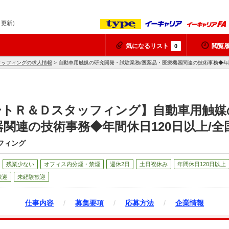
6 更新）
気になるリスト
閲覧
0
タッフィングの求人情報
> 自動車用触媒の研究開発・試験業務/医薬品・医療機器関連の技術事務◆年間
ートＲ＆Ｄスタッフィング】自動車用触媒
器関連の技術事務◆年間休日120日以上/
フィング
残業少ない
オフィス内分煙・禁煙
週休2日
土日祝休み
年間休日120日以上
歓迎
未経験歓迎
仕事内容
/
募集要項
/
応募方法
/
企業情報