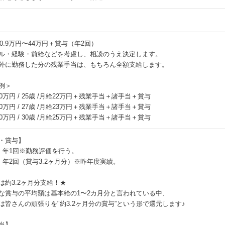
20.9万円〜44万円＋賞与（年2回）
ル・経験・前給などを考慮し、相談のうえ決定します。
外に勤務した分の残業手当は、もちろん全額支給します。
例＞
0万円 / 25歳 /月給22万円＋残業手当＋諸手当＋賞与
0万円 / 27歳 /月給23万円＋残業手当＋諸手当＋賞与
0万円 / 30歳 /月給25万円＋残業手当＋諸手当＋賞与
・賞与】
：年1回※勤務評価を行う。
：年2回（賞与3.2ヶ月分）※昨年度実績。
は約3.2ヶ月分支給！★
な賞与の平均額は基本給の1〜2カ月分と言われている中、
は皆さんの頑張りを"約3.2ヶ月分の賞与”という形で還元します♪
当】