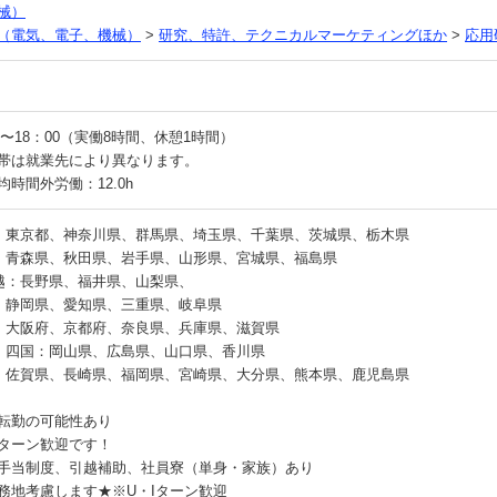
械）
（電気、電子、機械）
>
研究、特許、テクニカルマーケティングほか
>
応用
00〜18：00（実働8時間、休憩1時間）
帯は就業先により異なります。
均時間外労働：12.0h
：東京都、神奈川県、群馬県、埼玉県、千葉県、茨城県、栃木県
：青森県、秋田県、岩手県、山形県、宮城県、福島県
越：長野県、福井県、山梨県、
：静岡県、愛知県、三重県、岐阜県
：大阪府、京都府、奈良県、兵庫県、滋賀県
・四国：岡山県、広島県、山口県、香川県
：佐賀県、長崎県、福岡県、宮崎県、大分県、熊本県、鹿児島県
転勤の可能性あり
Iターン歓迎です！
手当制度、引越補助、社員寮（単身・家族）あり
務地考慮します★※U・Iターン歓迎