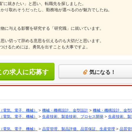
職”に就きたい」と思い、転職先を探しました。
っかり取れそうだったし、勤務地が選べるのが魅力でしたね。
生物に与える影響を研究する「研究職」に就いています。
、思い切って辞める意思を伝えるのも大切だと思います。
見つけるためには、勇気を出すことも大事ですよ。
この求人に応募す
気になる！
る
（電気、電子、機械）
>
機械・機構設計、金型設計
>
機械・機構設計、金型
（電気、電子、機械）
>
生産技術、製造技術、プロセス開発
>
生産技術、製
（電気、電子、機械）
>
品質管理、製品評価、品質保証、生産管理
>
品質管