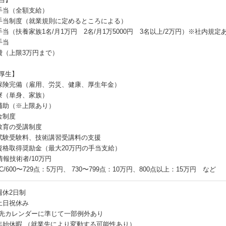
手当（全額支給）
手当制度（就業規則に定めるところによる）
手当（扶養家族1名/月1万円 2名/月1万5000円 3名以上/2万円）※社内規定
手当
費（上限3万円まで）
厚生】
保険完備（雇用、労災、健康、厚生年金）
寮（単身、家族）
補助（※上限あり）
金制度
教育の受講制度
試験受験料、技術講習受講料の支援
資格取得奨励金（最大20万円の手当支給）
情報技術者/10万円
IC/600〜729点：5万円、 730〜799点：10万円、800点以上：15万円 など
週休2日制
土日祝休み
先カレンダーに準じて一部例外あり
年始休暇 （就業先により変動する可能性あり）