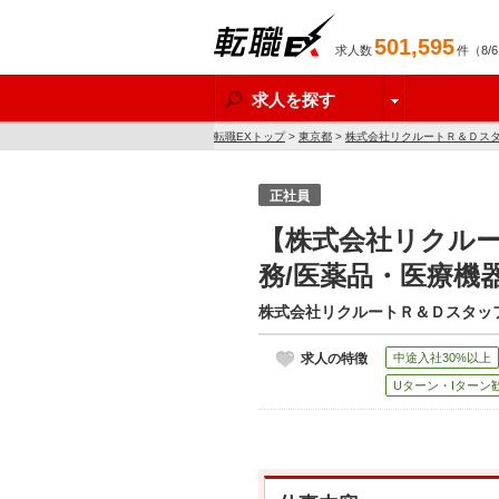
501,595
求人数
件（8/
転職EX
求人を探す
転職EXトップ
>
東京都
>
株式会社リクルートＲ＆Ｄス
正社員
【株式会社リクル
務/医薬品・医療機
株式会社リクルートＲ＆Ｄスタッ
求人の特徴
中途入社30%以上
Uターン・Iターン