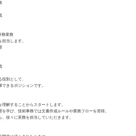
務
成
事務業務
を担当します。
理
成
る役割として、
揮できるポジションです。
を理解することからスタートします。
理を学び、技術事務では文書作成ルールや業務フローを習得。
ら、徐々に実務を担当していただきます。