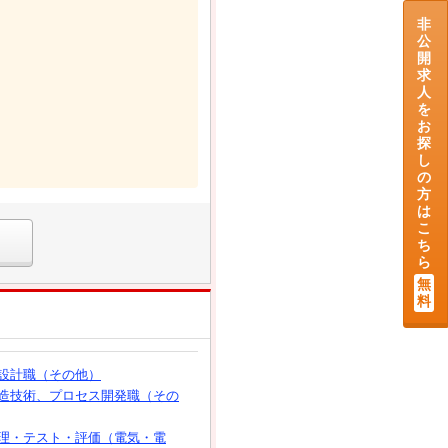
非
公
開
求
人
を
お
探
し
の
方
は
こ
ち
ら
無
料
設計職（その他）
造技術、プロセス開発職（その
理・テスト・評価（電気・電