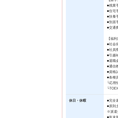
■残業
■住宅
■扶養
■別居
■交通
【福利
■社会
■社員
■引越
■退職
■通信
■資格
■各種
└応用
└TOE
休日・休暇
■完全
■原則
※派遣
■年末