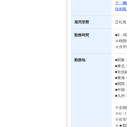
子・機
技術職
雇用形態
正社員
勤務時間
■9：
※時間
※月平
勤務地
■関東
■東北
■北信
■東海
■関西
■中国
■九州
※全国
※U・
※住宅
※★勤