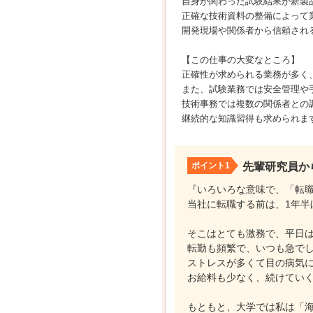
自身が関わった試験結果が新製
正確な技術資料の整備によって
開発現場や関係者から信頼され
【この仕事の大変なところ】
正確性が求められる業務が多く
また、試験業務では安全管理や
技術事務では複数の関係者との
継続的な知識習得も求められま
ポイント1
先輩研究員か
『いろいろな意味で、「転
当社に転職する前は、1年半
そこはとても激務で、平日
転勤も頻繁で、いつも急で
ストレスが多くて目の病気
お給料も少なく、続けてい
もともと、大学では私は「