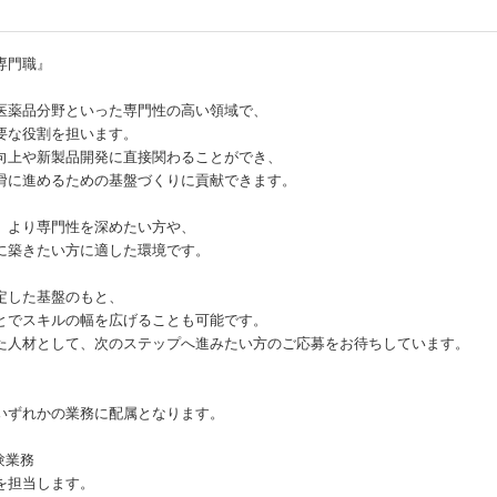
専門職』
医薬品分野といった専門性の高い領域で、
要な役割を担います。
向上や新製品開発に直接関わることができ、
滑に進めるための基盤づくりに貢献できます。
、より専門性を深めたい方や、
に築きたい方に適した環境です。
定した基盤のもと、
とでスキルの幅を広げることも可能です。
た人材として、次のステップへ進みたい方のご応募をお待ちしています。
いずれかの業務に配属となります。
験業務
を担当します。