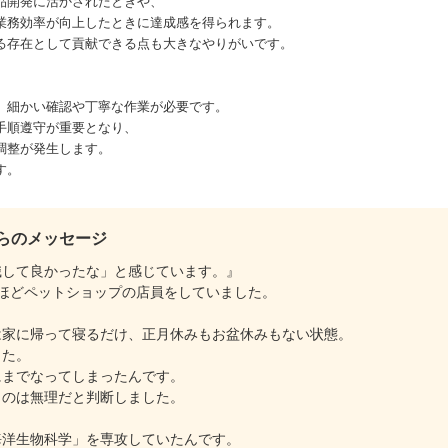
品開発に活かされたときや、
業務効率が向上したときに達成感を得られます。
る存在として貢献できる点も大きなやりがいです。
、細かい確認や丁寧な作業が必要です。
手順遵守が重要となり、
調整が発生します。
す。
らのメッセージ
職して良かったな」と感じています。』
ほどペットショップの店員をしていました。
は家に帰って寝るだけ、正月休みもお盆休みもない状態。
した。
にまでなってしまったんです。
くのは無理だと判断しました。
海洋生物科学」を専攻していたんです。