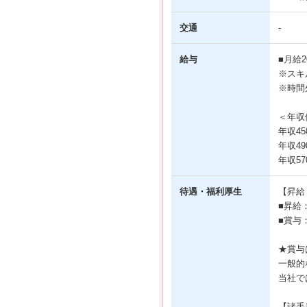
交通
-
給与
■月給
※スキ
※時間
＜年収
年収45
年収49
年収57
待遇・福利厚生
【昇給
■昇給
■賞与
★賞与
一般的
当社で
【諸手