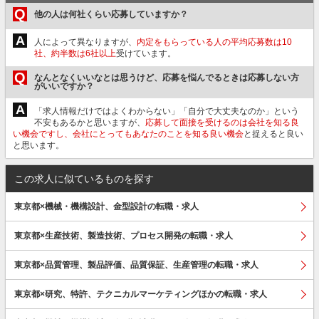
Q
他の人は何社くらい応募していますか？
A
人によって異なりますが、
内定をもらっている人の平均応募数は10
社、約半数は6社以上
受けています。
Q
なんとなくいいなとは思うけど、応募を悩んでるときは応募しない方
がいいですか？
A
「求人情報だけではよくわからない」「自分で大丈夫なのか」という
不安もあるかと思いますが、
応募して面接を受けるのは会社を知る良
い機会ですし、会社にとってもあなたのことを知る良い機会
と捉えると良い
と思います。
この求人に似ているものを探す
東京都×機械・機構設計、金型設計の転職・求人
東京都×生産技術、製造技術、プロセス開発の転職・求人
東京都×品質管理、製品評価、品質保証、生産管理の転職・求人
東京都×研究、特許、テクニカルマーケティングほかの転職・求人