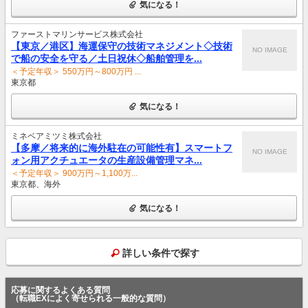
気になる！
ファーストマリンサービス株式会社
【東京／港区】海運保守の技術マネジメント◇技術
NO IMAGE
で船の安全を守る／土日祝休◇船舶管理を...
＜予定年収＞ 550万円～800万円 ...
東京都
気になる！
ミネベアミツミ株式会社
【多摩／将来的に海外駐在の可能性有】スマートフ
NO IMAGE
ォン用アクチュエータの生産設備管理マネ...
＜予定年収＞ 900万円～1,100万...
東京都、海外
気になる！
詳しい条件で探す
応募に関するよくある質問
（転職EXによく寄せられる一般的な質問）