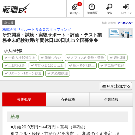
0
気になる
閲覧履歴
検索
ログイン
正社員
情報提供元
株式会社リクルートＲ＆Ｄスタッフィング
研究開発・試験・実験サポート・評価・テスト業
務◆未経験歓迎/年間休日120日以上/全国募集◆
求人の特徴
中途入社30%以上
残業少ない
オフィス内分煙・禁煙
週休2日
土日祝休み
年間休日120日以上
採用枠5名以上
第二新卒歓迎
Uターン・Iターン歓迎
未経験歓迎
PCに転送する
募集概要
応募資格
企業情報
給与
■月給20.9万円〜44万円＋賞与（年2回）
※スキル・経験・前給などを考慮し、相談のうえ決定しま