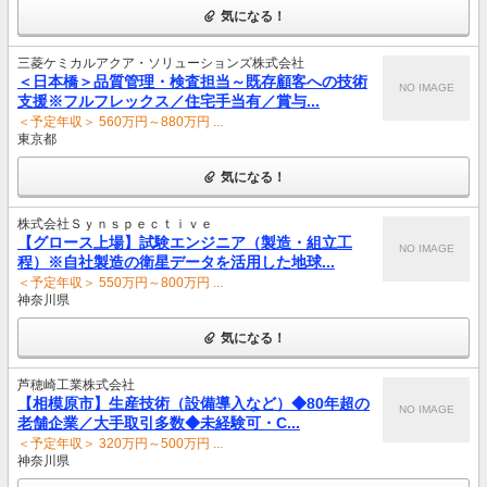
気になる！
三菱ケミカルアクア・ソリューションズ株式会社
＜日本橋＞品質管理・検査担当～既存顧客への技術
NO IMAGE
支援※フルフレックス／住宅手当有／賞与...
＜予定年収＞ 560万円～880万円 ...
東京都
気になる！
株式会社Ｓｙｎｓｐｅｃｔｉｖｅ
【グロース上場】試験エンジニア（製造・組立工
NO IMAGE
程）※自社製造の衛星データを活用した地球...
＜予定年収＞ 550万円～800万円 ...
神奈川県
気になる！
芦穂崎工業株式会社
【相模原市】生産技術（設備導入など）◆80年超の
NO IMAGE
老舗企業／大手取引多数◆未経験可・C...
＜予定年収＞ 320万円～500万円 ...
神奈川県