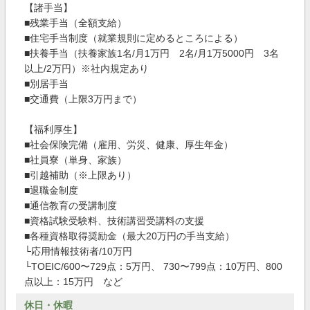
【諸手当】
■残業手当（全額支給）
■住宅手当制度（就業規則に定めるところによる）
■扶養手当（扶養家族1名/月1万円 2名/月1万5000円 3名
以上/2万円）※社内規定あり
■別居手当
■交通費（上限3万円まで）
【福利厚生】
■社会保険完備（雇用、労災、健康、厚生年金）
■社員寮（単身、家族）
■引越補助（※上限あり）
■退職金制度
■通信教育の受講制度
■資格試験受験料、技術講習受講料の支援
■各種資格取得奨励金（最大20万円の手当支給）
└応用情報技術者/10万円
└TOEIC/600〜729点：5万円、 730〜799点：10万円、800
点以上：15万円 など
休日・休暇