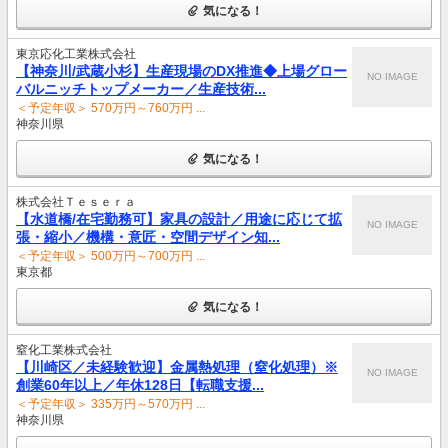
気になる！
東京応化工業株式会社
【神奈川/武蔵小杉】生産現場のDX推進◆上場グロー
NO IMAGE
バルニッチトップメーカー／生産技術...
＜予定年収＞ 570万円～760万円 ...
神奈川県
気になる！
株式会社Ｔｅｓｅｒａ
【水道橋/在宅勤務可】家具の設計／用途に応じて拡
NO IMAGE
張・縮小／機構・意匠・空間デザイン知...
＜予定年収＞ 500万円～700万円 ...
東京都
気になる！
窒化工業株式会社
【川崎区／未経験歓迎】金属熱処理（窒化処理）※
NO IMAGE
創業60年以上／年休128日【転職支援...
＜予定年収＞ 335万円～570万円 ...
神奈川県