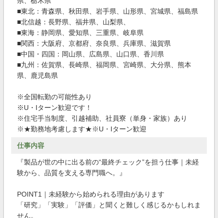
県、栃木県
■東北：青森県、秋田県、岩手県、山形県、宮城県、福島県
■北信越：長野県、福井県、山梨県、
■東海：静岡県、愛知県、三重県、岐阜県
■関西：大阪府、京都府、奈良県、兵庫県、滋賀県
■中国・四国：岡山県、広島県、山口県、香川県
■九州：佐賀県、長崎県、福岡県、宮崎県、大分県、熊本
県、鹿児島県
※全国転勤の可能性あり
※U・Iターン歓迎です！
※住宅手当制度、引越補助、社員寮（単身・家族）あり
※★勤務地考慮します★※U・Iターン歓迎
仕事内容
『製品が世の中に出る前の“最終チェック”を担う仕事｜未経
験から、品質を支える専門職へ。』
POINT1｜未経験から始められる理由があります
「研究」「実験」「評価」と聞くと難しく感じるかもしれま
せん。