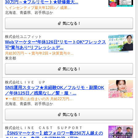
30万円～★フルリモート★研修最大...
＼インセンティブ最大年12回♪／ 成果...
北海道、青森県、岩手県ほか
気になる！
株式会社ユニフィット
Webマーケター*年休126日*リモートOK*フレックス
可*賞与あり*リフレッシュデ...
月給30万円～＋賞与年2回＋決算賞与※...
東京都
気になる！
株式会社ＬＩＶＥ ＵＰ
SNS運用スタッフ★未経験OK／フルリモ・副業OK
／年休125日／残業なし／髪・服・...
▼一都三県にお住まいの方 月給22万円...
北海道、青森県、岩手県ほか
気になる！
株式会社ＬＩＮＥ ＣＡＳＴ ＳＵＰＰＯＲＴ
【SNSマーケター】総フォロワー数250万人越えの