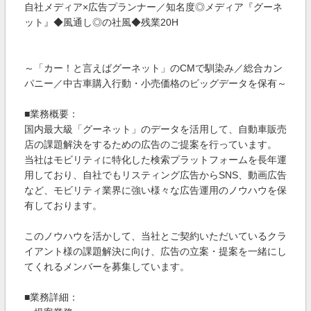
自社メディア×広告プランナー／知名度◎メディア『グーネ
ット』◆風通し◎の社風◆残業20H
～「カー！と言えばグーネット」のCMで馴染み／総合カン
パニー／中古車購入行動・小売価格のビッグデータを保有～
■業務概要：
国内最大級「グーネット」のデータを活用して、自動車販売
店の課題解決をするための広告のご提案を行っています。
当社はモビリティに特化した検索プラットフォームを長年運
用しており、自社でもリスティング広告からSNS、動画広告
など、モビリティ業界に強い様々な広告運用のノウハウを保
有しております。
このノウハウを活かして、当社とご契約いただいているクラ
イアント様の課題解決に向け、広告の立案・提案を一緒にし
てくれるメンバーを募集しています。
■業務詳細：