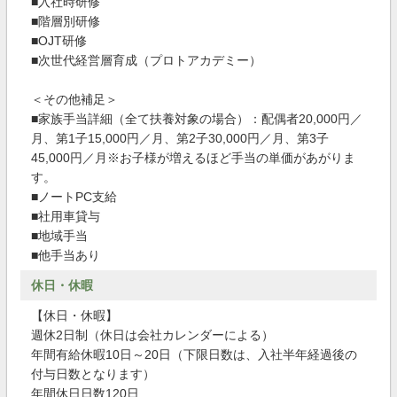
■入社時研修
■階層別研修
■OJT研修
■次世代経営層育成（プロトアカデミー）
＜その他補足＞
■家族手当詳細（全て扶養対象の場合）：配偶者20,000円／
月、第1子15,000円／月、第2子30,000円／月、第3子
45,000円／月※お子様が増えるほど手当の単価があがりま
す。
■ノートPC支給
■社用車貸与
■地域手当
■他手当あり
休日・休暇
【休日・休暇】
週休2日制（休日は会社カレンダーによる）
年間有給休暇10日～20日（下限日数は、入社半年経過後の
付与日数となります）
年間休日日数120日