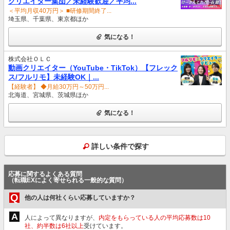
クリエイター集団／未経験歓迎／平均...
＜平均月収40万円＞ ■研修期間終了...
埼玉県、千葉県、東京都ほか
気になる！
株式会社ＯＬＣ
動画クリエイター（YouTube・TikTok）【フレック
ス/フルリモ】未経験OK｜...
【経験者】 ◆月給30万円～50万円...
北海道、宮城県、茨城県ほか
気になる！
詳しい条件で探す
応募に関するよくある質問
（転職EXによく寄せられる一般的な質問）
Q
他の人は何社くらい応募していますか？
A
人によって異なりますが、
内定をもらっている人の平均応募数は10
社、約半数は6社以上
受けています。