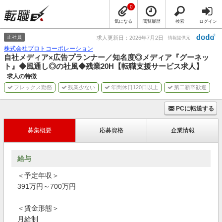
0
気になる
閲覧履歴
検索
ログイン
正社員
求人更新日：2026年7月2日
情報提供元
株式会社プロトコーポレーション
自社メディア×広告プランナー／知名度◎メディア『グーネッ
ト』◆風通し◎の社風◆残業20H【転職支援サービス求人】
求人の特徴
フレックス勤務
残業少ない
年間休日120日以上
第二新卒歓迎
PCに転送する
募集概要
応募資格
企業情報
給与
＜予定年収＞
391万円～700万円
＜賃金形態＞
月給制