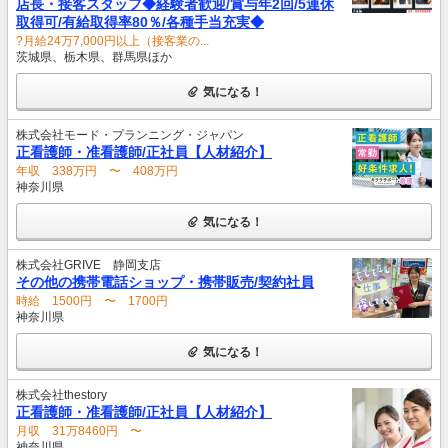
店長・接客スタッフ◆経験者歓迎/賞与年2回/5連休
取得可/有給取得率80％/各種手当充実◆
?月給24万7,000円以上（接客業の...
茨城県、栃木県、群馬県ほか
気になる！
株式会社モード・プランニング・ジャパン
正看護師・准看護師/正社員【人材紹介】
年収 338万円 〜 408万円
神奈川県
気になる！
株式会社GRIVE 静岡支店
その他の携帯電話ショップ・携帯販売/契約社員
時給 1500円 〜 1700円
神奈川県
気になる！
株式会社thestory
正看護師・准看護師/正社員【人材紹介】
月収 31万8460円 〜
神奈川県