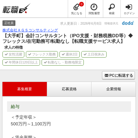
0
気になる
閲覧履歴
検索
ログイン
正社員
求人更新日：2026年6月8日
情報提供元
株式会社ＡＧＳコンサルティング
【大手町】会計コンサルタント（IPO支援・財務税務DD等）◆
フレックス/在宅勤務可/転勤なし【転職支援サービス求人】
求人の特徴
女性活躍
フレックス勤務
週休2日
土日祝休み
年間休日120日以上
転勤なし・勤務地限定
PCに転送する
募集概要
応募資格
企業情報
給与
＜予定年収＞
500万円～1,100万円
＜賃金形態＞