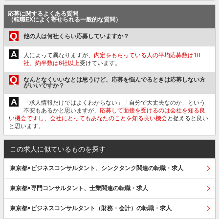
応募に関するよくある質問
（転職EXによく寄せられる一般的な質問）
Q
他の人は何社くらい応募していますか？
A
人によって異なりますが、
内定をもらっている人の平均応募数は10
社、約半数は6社以上
受けています。
Q
なんとなくいいなとは思うけど、応募を悩んでるときは応募しない方
がいいですか？
A
「求人情報だけではよくわからない」「自分で大丈夫なのか」という
不安もあるかと思いますが、
応募して面接を受けるのは会社を知る良
い機会ですし、会社にとってもあなたのことを知る良い機会
と捉えると良い
と思います。
この求人に似ているものを探す
東京都×ビジネスコンサルタント、シンクタンク関連の転職・求人
東京都×専門コンサルタント、士業関連の転職・求人
東京都×ビジネスコンサルタント（財務・会計）の転職・求人