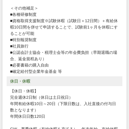
＜その他補足＞
■各種研修制度
■資格取得支援制度※試験休暇（試験日＋12日間）＋有給休
暇10日間を併せて申請することで、試験前1ヶ月を休暇にす
ることが可能
■特別報奨制度
■社員旅行
■公認会計士協会・税理士会等の年会費負担（早期退職の場
合、返金規程あり）
■必要書籍の購入自由
■確定給付型企業年金基金 等
休日・休暇
【休日・休暇】
完全週休2日制（休日は土日祝日）
年間有給休暇10日～20日（下限日数は、入社直後の付与日
数となります）
年間休日日数120日