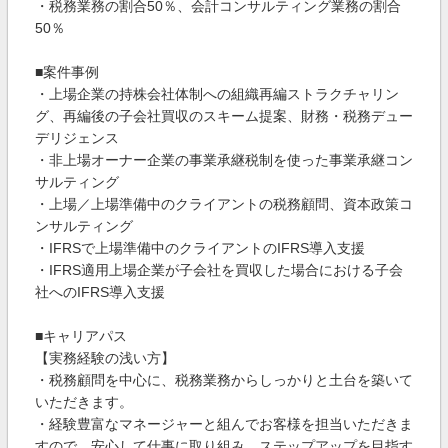
・税務業務の割合50％、会計コンサルティング業務の割合
50％
■案件事例
・上場企業の持株会社体制への組織再編ストラクチャリン
グ、再編後の子会社買収のスキーム提案、財務・税務デュー
デリジェンス
・非上場オーナー企業の事業承継税制を使った事業承継コン
サルティング
・上場／上場準備中のクライアントの税務顧問、資本政策コ
ンサルティング
・IFRSで上場準備中のクライアントのIFRS導入支援
・IFRS適用上場企業が子会社を買収した場合における子会
社へのIFRS導入支援
■キャリアパス
【実務経験の浅い方】
・税務顧問を中心に、税務業務からしっかりと土台を築いて
いただきます。
・経験豊富なマネージャーと組んでお客様を担当いただきま
すので、安心して仕事に取り組み、ステップアップを目指す