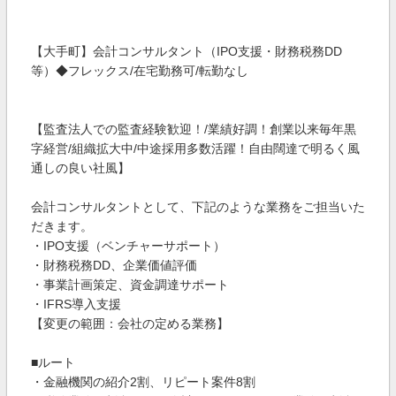
【大手町】会計コンサルタント（IPO支援・財務税務DD
等）◆フレックス/在宅勤務可/転勤なし
【監査法人での監査経験歓迎！/業績好調！創業以来毎年黒
字経営/組織拡大中/中途採用多数活躍！自由闊達で明るく風
通しの良い社風】
会計コンサルタントとして、下記のような業務をご担当いた
だきます。
・IPO支援（ベンチャーサポート）
・財務税務DD、企業価値評価
・事業計画策定、資金調達サポート
・IFRS導入支援
【変更の範囲：会社の定める業務】
■ルート
・金融機関の紹介2割、リピート案件8割