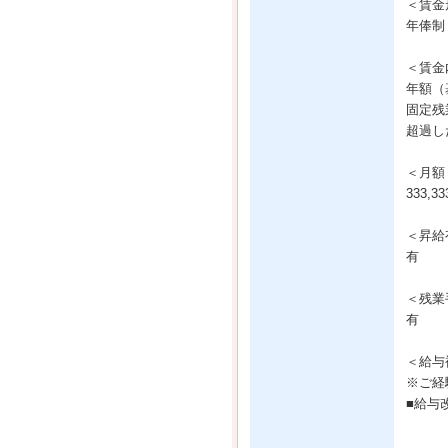
＜賃金
年俸制
＜賃金
年額（基
固定残
超過し
＜月額
333,
＜昇給
有
＜残業
有
＜給与
※ご経
■給与