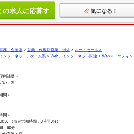
この求人に応募す
気になる！
る
事務、企画系
>
営業、代理店営業、渉外
>
ルートセールス
、インターネット、ゲーム系
>
Web、インターネット関連
>
Webマーケティン
員
形態補足＞
定め：無
期間＞
時間＞
～18:30 （所定労働時間：8時間0分）
間：60分
労働有無：有