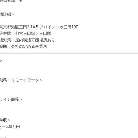
地詳細＞
東京都港区三田2-14-5 フロイントゥ三田10F
最寄駅：都営三田線／三田駅
煙対策：屋内喫煙可能場所あり
範囲：会社の定める事業所
＞
勤務・リモートワーク＞
ライン面接＞
年収＞
円～600万円