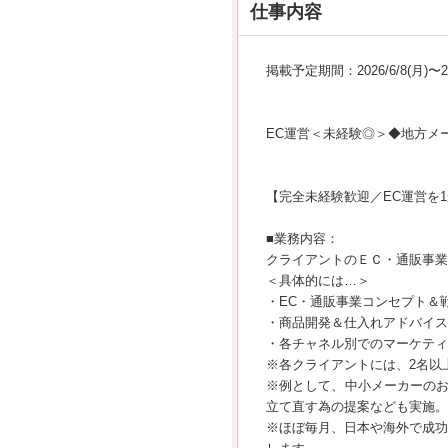
仕事内容
掲載予定期間：2026/6/8(月)〜202
EC運営＜未経験◎＞◆地方メ
【完全未経験歓迎／EC運営を
■業務内容：
クライアントのＥＣ・通販事業
＜具体的には…＞
・EC・通販事業コンセプト＆
・商品開発＆仕入れアドバイス
・各チャネル別でのマーケティ
※各クライアントには、2名以
※例として、中小メーカーの
立て直す為の提案なども実施。
※ほぼ毎月、日本や海外で成功