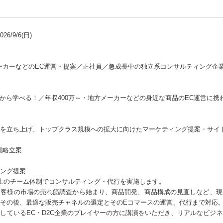
6/9/6(日)
ーカーなどのEC運営・提案／正社員／急成長中の独立系コンサルティング企
1から学べる！／年収400万～・地方メーカーなどの身近な商品のEC運営に携
を立ち上げ、トップクラス規模への拡大に向けたマーケティング提案・サイ
戦略立案
ング提案
上のチーム体制でコンサルティング・代行を実施します。
お客様の市場の売れ筋調査から始まり、商品開発、商品構成の見直しなど、現
その後、最適な販売チャネルの選定とそのEコマースの運営、代行まで対応
しているEC・D2C企業のプレイヤーの方に講演をいただき、リアルなビジ