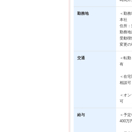
勤務地
＜勤務
本社
住所：
勤務地
受動喫
変更の
交通
＜転勤
有
＜在宅
相談可
＜オン
可
給与
＜予定
400万