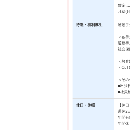
賃金は
月給(
待遇・福利厚生
通勤手
＜各手
通勤手
社会保
＜教育
・OJ
＜その
■出張
■社員
休日・休暇
【休日
週休2
年間有
年間休