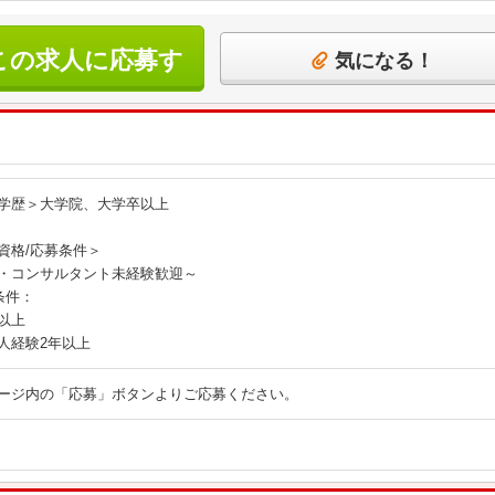
この求人に応募す
気になる！
る
学歴＞大学院、大学卒以上
資格/応募条件＞
・コンサルタント未経験歓迎～
条件：
以上
人経験2年以上
ージ内の「応募」ボタンよりご応募ください。