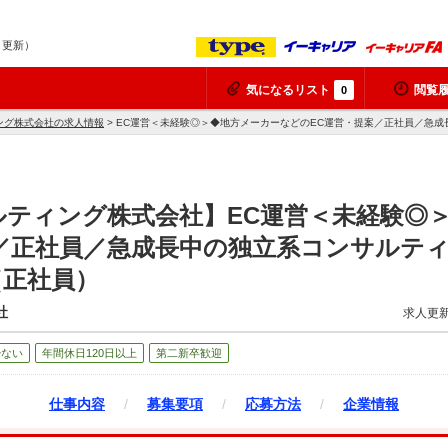
7 更新）
気になるリスト
閲覧
0
ング株式会社の求人情報
> EC運営＜未経験◎＞◆地方メーカーなどのEC運営・提案／正社員／急
ティング株式会社】EC運営＜未経験◎
／正社員／急成長中の独立系コンサルテ
（正社員）
社
求人更新
少ない
年間休日120日以上
第二新卒歓迎
仕事内容
/
募集要項
/
応募方法
/
企業情報