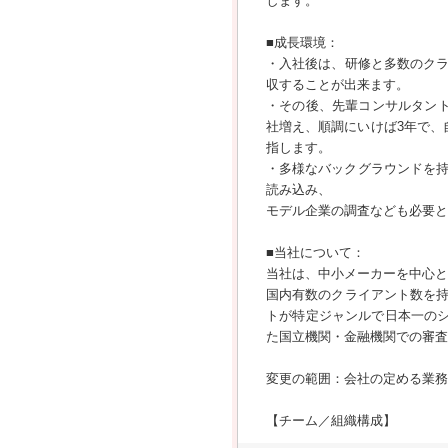
します。
■成長環境：
・入社後は、研修と多数のク
収することが出来ます。
・その後、先輩コンサルタン
社増え、順調にいけば3年で、
指します。
・多様なバックグラウンドを持
読み込み、
モデル企業の調査なども必要と
■当社について：
当社は、中小メーカーを中心と
国内有数のクライアント数を
トが特定ジャンルで日本一のシ
た国立機関・金融機関での審査
変更の範囲：会社の定める業務
【チーム／組織構成】