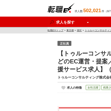
502,021
求人数
件（8/
転職EX
求人を探す
転職EXトップ
>
東京都
>
港区
>
トゥルーコンサルティ
人】
正社員
【トゥルーコンサル
どのEC運営・提案
援サービス求人】
トゥルーコンサルティング株式会
求人の特徴
女性活躍
残業