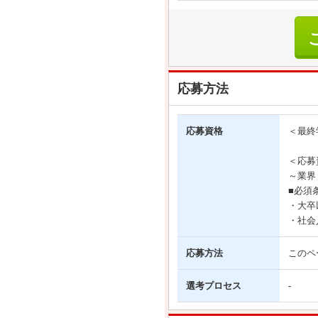
応募方法
応募資格
＜最終
＜応募
～業界
■必須
・大卒
・社会
応募方法
このペ
選考プロセス
-