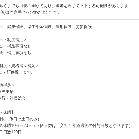
あくまでも目安の金額であり、選考を通じて上下する可能性があります。
月額)は固定手当を含めた表記です。
当、健康保険、厚生年金保険、雇用保険、労災保険
当・制度補足＞
当：補足事項なし
険：補足事項なし
制度・資格補助補足＞
Tにて研修致します。
他補足＞
日当支給
旅行・社員総会
・休暇】
日制（休日は土日のみ）
給休暇10日～20日（下限日数は、入社半年経過後の付与日数となります）
日日数120日