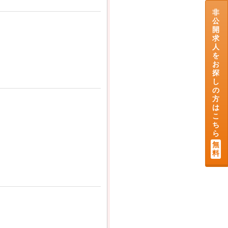
非
公
開
求
人
を
お
探
し
の
方
は
こ
ち
ら
無
料