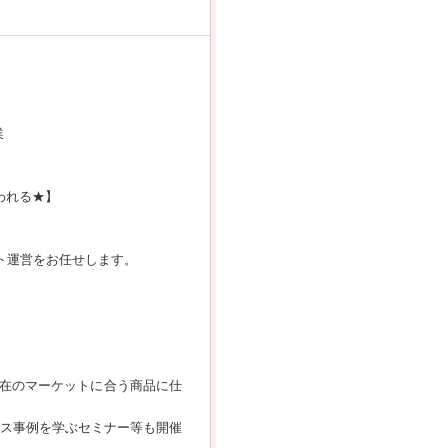
業
われる★】
ト運営をお任せします。
在のマーケットに合う商品に仕
。
ネス事例を学ぶセミナー等も開催