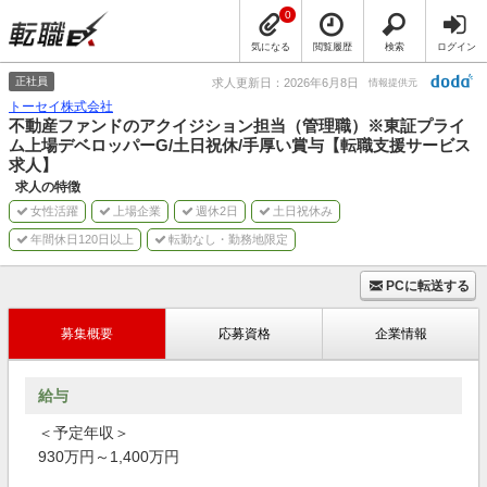
0
気になる
閲覧履歴
検索
ログイン
正社員
求人更新日：2026年6月8日
情報提供元
トーセイ株式会社
不動産ファンドのアクイジション担当（管理職）※東証プライ
ム上場デベロッパーG/土日祝休/手厚い賞与【転職支援サービス
求人】
求人の特徴
女性活躍
上場企業
週休2日
土日祝休み
年間休日120日以上
転勤なし・勤務地限定
PCに転送する
募集概要
応募資格
企業情報
給与
＜予定年収＞
930万円～1,400万円