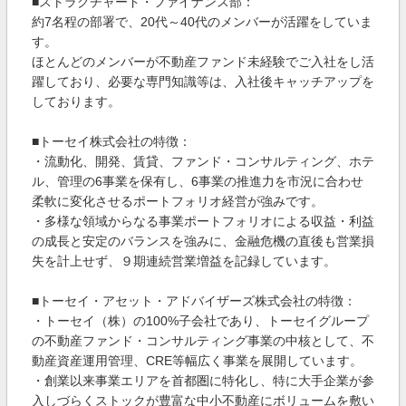
■ストラクチャード・ファイナンス部：
約7名程の部署で、20代～40代のメンバーが活躍をしていま
す。
ほとんどのメンバーが不動産ファンド未経験でご入社をし活
躍しており、必要な専門知識等は、入社後キャッチアップを
しております。
■トーセイ株式会社の特徴：
・流動化、開発、賃貸、ファンド・コンサルティング、ホテ
ル、管理の6事業を保有し、6事業の推進力を市況に合わせ
柔軟に変化させるポートフォリオ経営が強みです。
・多様な領域からなる事業ポートフォリオによる収益・利益
の成長と安定のバランスを強みに、金融危機の直後も営業損
失を計上せず、９期連続営業増益を記録しています。
■トーセイ・アセット・アドバイザーズ株式会社の特徴：
・トーセイ（株）の100%子会社であり、トーセイグループ
の不動産ファンド・コンサルティング事業の中核として、不
動産資産運用管理、CRE等幅広く事業を展開しています。
・創業以来事業エリアを首都圏に特化し、特に大手企業が参
入しづらくストックが豊富な中小不動産にボリュームを敷い