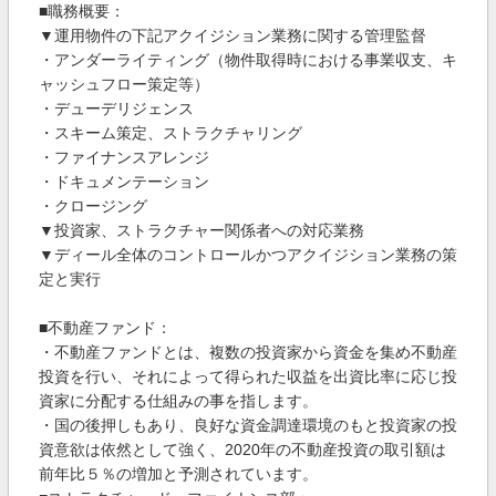
■職務概要：
▼運用物件の下記アクイジション業務に関する管理監督
・アンダーライティング（物件取得時における事業収支、キ
ャッシュフロー策定等）
・デューデリジェンス
・スキーム策定、ストラクチャリング
・ファイナンスアレンジ
・ドキュメンテーション
・クロージング
▼投資家、ストラクチャー関係者への対応業務
▼ディール全体のコントロールかつアクイジション業務の策
定と実行
■不動産ファンド：
・不動産ファンドとは、複数の投資家から資金を集め不動産
投資を行い、それによって得られた収益を出資比率に応じ投
資家に分配する仕組みの事を指します。
・国の後押しもあり、良好な資金調達環境のもと投資家の投
資意欲は依然として強く、2020年の不動産投資の取引額は
前年比５％の増加と予測されています。