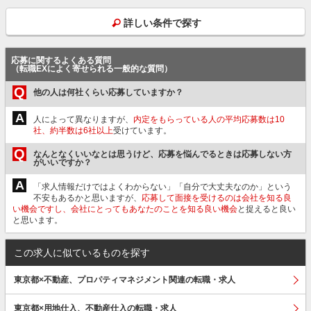
詳しい条件で探す
応募に関するよくある質問
（転職EXによく寄せられる一般的な質問）
Q
他の人は何社くらい応募していますか？
A
人によって異なりますが、
内定をもらっている人の平均応募数は10
社、約半数は6社以上
受けています。
Q
なんとなくいいなとは思うけど、応募を悩んでるときは応募しない方
がいいですか？
A
「求人情報だけではよくわからない」「自分で大丈夫なのか」という
不安もあるかと思いますが、
応募して面接を受けるのは会社を知る良
い機会ですし、会社にとってもあなたのことを知る良い機会
と捉えると良い
と思います。
この求人に似ているものを探す
東京都×不動産、プロパティマネジメント関連の転職・求人
東京都×用地仕入、不動産仕入の転職・求人