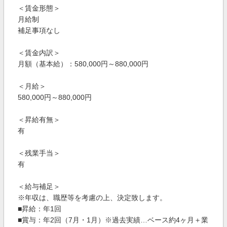
＜賃金形態＞
月給制
補足事項なし
＜賃金内訳＞
月額（基本給）：580,000円～880,000円
＜月給＞
580,000円～880,000円
＜昇給有無＞
有
＜残業手当＞
有
＜給与補足＞
※年収は、職歴等を考慮の上、決定致します。
■昇給：年1回
■賞与：年2回（7月・1月）※過去実績…ベース約4ヶ月＋業