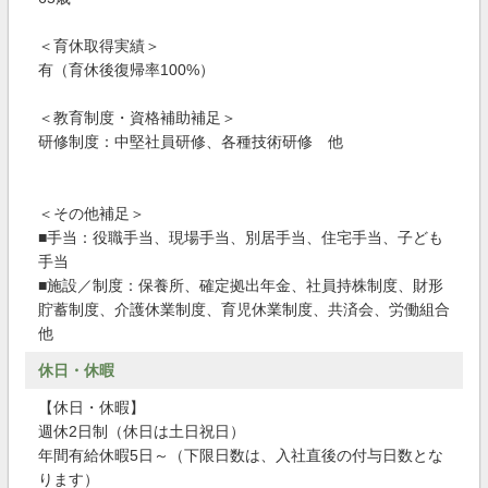
＜育休取得実績＞
有（育休後復帰率100%）
＜教育制度・資格補助補足＞
研修制度：中堅社員研修、各種技術研修 他
＜その他補足＞
■手当：役職手当、現場手当、別居手当、住宅手当、子ども
手当
■施設／制度：保養所、確定拠出年金、社員持株制度、財形
貯蓄制度、介護休業制度、育児休業制度、共済会、労働組合
他
休日・休暇
【休日・休暇】
週休2日制（休日は土日祝日）
年間有給休暇5日～（下限日数は、入社直後の付与日数とな
ります）