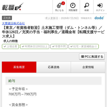
0
気になる
閲覧履歴
検索
ログイン
正社員
求人更新日：2026年7月29日
情報提供元
大豊建設株式会社
【東京／有資格者歓迎】土木施工管理（ダム・トンネル等）／
年休126日／充実の手当・福利厚生／退職金有【転職支援サービ
ス求人】
求人の特徴
上場企業
年間休日120日以上
学歴不問
社宅・家賃補助あり
PCに転送する
募集概要
応募資格
企業情報
給与
＜予定年収＞
700万円～799万円
＜賃金形態＞