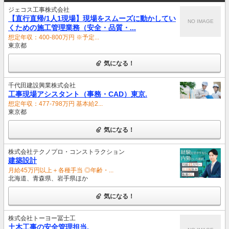
ジェコス工事株式会社
【直行直帰/1人1現場】現場をスムーズに動かしてい
NO IMAGE
くための施工管理業務（安全・品質・...
想定年収：400-800万円 ※予定...
東京都
気になる！
千代田建設興業株式会社
工事現場アシスタント（事務・CAD）東京.
想定年収：477-798万円 基本給2...
東京都
気になる！
株式会社テクノプロ・コンストラクション
建築設計
月給45万円以上＋各種手当 ◎年齢・...
北海道、青森県、岩手県ほか
気になる！
株式会社トーヨー冨士工
土木工事の安全管理担当.