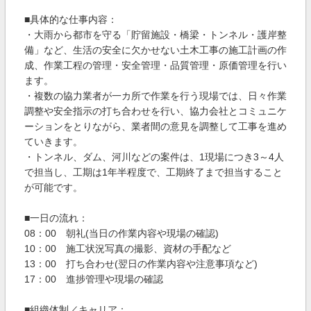
■具体的な仕事内容：
・大雨から都市を守る「貯留施設・橋梁・トンネル・護岸整
備」など、生活の安全に欠かせない土木工事の施工計画の作
成、作業工程の管理・安全管理・品質管理・原価管理を行い
ます。
・複数の協力業者が一カ所で作業を行う現場では、日々作業
調整や安全指示の打ち合わせを行い、協力会社とコミュニケ
ーションをとりながら、業者間の意見を調整して工事を進め
ていきます。
・トンネル、ダム、河川などの案件は、1現場につき3～4人
で担当し、工期は1年半程度で、工期終了まで担当すること
が可能です。
■一日の流れ：
08：00 朝礼(当日の作業内容や現場の確認)
10：00 施工状況写真の撮影、資材の手配など
13：00 打ち合わせ(翌日の作業内容や注意事項など)
17：00 進捗管理や現場の確認
■組織体制／キャリア：