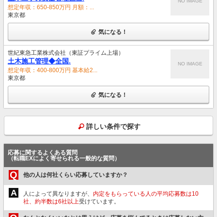
NO IMAGE
想定年収：650-850万円 月額：...
東京都
気になる！
世紀東急工業株式会社（東証プライム上場）
土木施工管理◆全国.
NO IMAGE
想定年収：400-800万円 基本給2...
東京都
気になる！
詳しい条件で探す
応募に関するよくある質問
（転職EXによく寄せられる一般的な質問）
Q
他の人は何社くらい応募していますか？
A
人によって異なりますが、
内定をもらっている人の平均応募数は10
社、約半数は6社以上
受けています。