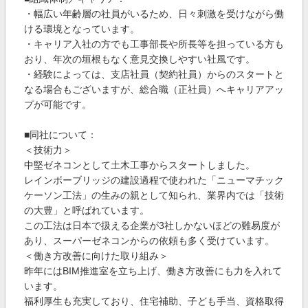
・幅広い年齢層の社員がいるため、日々刺激を受けながら働
ける環境となっています。
・キャリア入社の方でも工事部長や所長等を担っている方も
おり、年次の垣根もなく意見交換しやすい社風です。
・経験によっては、支店社員（契約社員）からのスタートと
なる場合もございますが、総合職（正社員）へキャリアアッ
プが可能です。
■同社について：
＜技術力＞
中堅ゼネコンとして土木工事からスタートしました。
レインボーブリッジの建設過程で使われた「ニューマチック
ケーソン工法」の生みの親として知られ、業界内では「技術
の大豊」と呼ばれています。
この工法は日本で扱える企業が3社しかないほどの難易度が
あり、スーパーゼネコンからの依頼も多く受けています。
＜働き方改善に向けた取り組み＞
昨年にはBIM推進室を立ち上げ、働き方改善にも力を入れて
います。
福利厚生も充実しており、住宅補助、子ども手当、資格取得