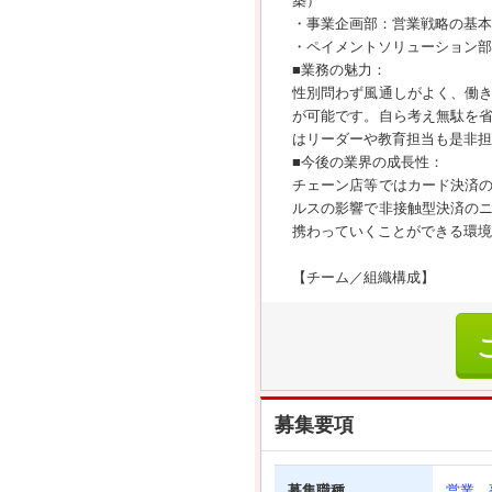
築）
・事業企画部：営業戦略の基本
・ペイメントソリューション部
■業務の魅力：
性別問わず風通しがよく、働
が可能です。自ら考え無駄を
はリーダーや教育担当も是非担
■今後の業界の成長性：
チェーン店等ではカード決済
ルスの影響で非接触型決済の
携わっていくことができる環境
【チーム／組織構成】
募集要項
募集職種
営業、