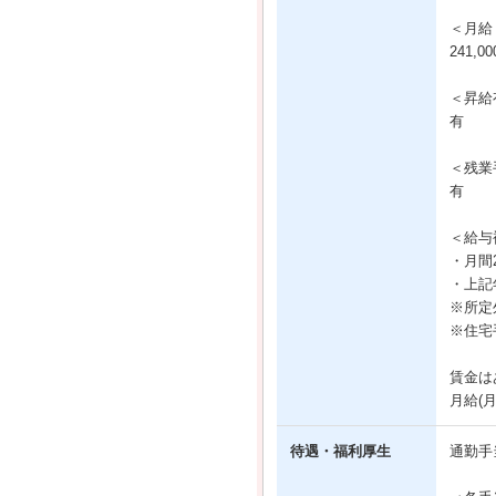
＜月給
241,0
＜昇給
有
＜残業
有
＜給与
・月間
・上記
※所定
※住宅
賃金は
月給(
待遇・福利厚生
通勤手