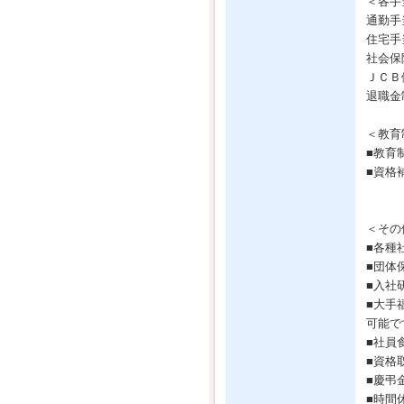
＜各手
通勤手
住宅手
社会保
ＪＣＢ
退職金
＜教育
■教育
■資格
＜その
■各種
■団体
■入社
■大手
可能で
■社員
■資格
■慶弔
■時間