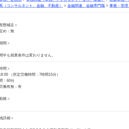
系（コンサルタント、金融、不動産）
>
金融関連、金融専門職
>
事務・管理
員
形態補足＞
定め：無
期間＞
間中も就業条件は変わりません。
時間＞
～18:00 （所定労働時間：7時間15分）
間：60分
労働有無：有
勤務＞
地詳細＞