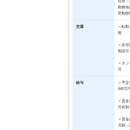
住所：
勤務地
受動喫
交通
＜転勤
無
＜在宅
相談可
＜オン
可
給与
＜予定
440万
＜賃金
月給制
＜賃金
月額（基