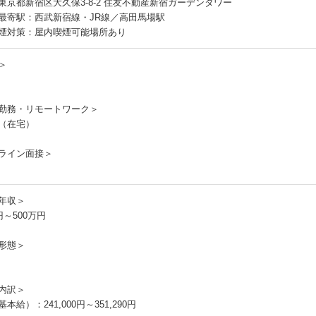
東京都新宿区大久保3-8-2 住友不動産新宿ガーデンタワー
最寄駅：西武新宿線・JR線／高田馬場駅
煙対策：屋内喫煙可能場所あり
＞
勤務・リモートワーク＞
（在宅）
ライン面接＞
年収＞
円～500万円
形態＞
内訳＞
本給）：241,000円～351,290円