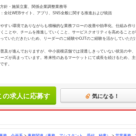
方針・施策立案、関係企業調整業務等
：全社WEBサイト、アプリ、SNS全般に関する推進および統括
きやすい環境でありながらも積極的な業務フローの改善や効率化、仕組み作り
省くことや、チームを推進していくこと、サービスクオリティを高めることが
っていただきたいため、リーダーのご経験やOJTのご経験を活かしていただ
の普及が進んでおりますが、中小規模店舗では浸透しきっていない状況の中、
ニーズが高まっています。将来性のあるマーケットにて成長を続けるため、主
です。
この求人に応募す
気になる！
る
事務、企画系
>
事務関連（事務、アシスタント、受付、秘書）
>
営業事務、