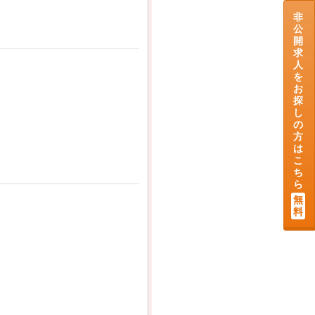
非
公
開
求
人
を
お
探
し
の
方
は
こ
ち
ら
無
料