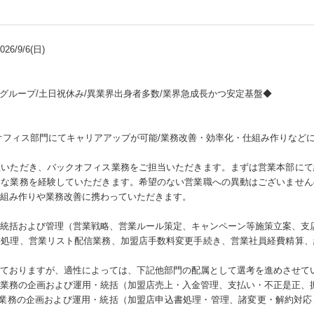
6/9/6(日)
グループ/土日祝休み/異業界出身者多数/業界急成長かつ安定基盤◆
オフィス部門にてキャリアアップが可能/業務改善・効率化・仕組み作りなど
社いただき、バックオフィス業務をご担当いただきます。まずは営業本部にて
々な業務を経験していただきます。希望のない営業職への異動はございません
組み作りや業務改善に携わっていただきます。
の統括および管理（営業戦略、営業ルール策定、キャンペーン等施策立案、支
書処理、営業リスト配信業務、加盟店手数料変更手続き、営業社員経費精算、
ておりますが、適性によっては、下記他部門の配属として選考を進めさせて
業務の企画および運用・統括（加盟店売上・入金管理、支払い・不正是正、
約業務の企画および運用・統括（加盟店申込書処理・管理、諸変更・解約対