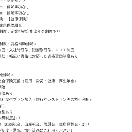
当・制度補足＞
当：補足事項なし
当：補足事項なし
険：【健康保険】
健康保険組合
制度：企業型確定拠出年金制度あり
制度・資格補助補足＞
制度：入社時研修、階層別研修、ＯＪＴ制度
補助：幅広い資格に対応した資格奨励制度あり
他補足＞
社会保険完備（雇用・労災・健康・厚生年金）
保険
研修あり
福利厚生プラン加入（旅行やレストラン等の割引利用が
す）
食堂あり
取得制度あり
金（結婚祝金、出産祝金、弔慰金、傷病見舞金）あり
休制度（通院、旅行計画にご利用ください）