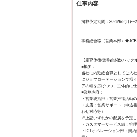
仕事内容
掲載予定期間：2026/6/8(月)〜202
事務総合職（営業本部）◆JCB
【産育休後復帰者多数/バック
■概要：
当社に内勤総合職としてご入
にジョブローテーションで様
アの幅を広げつつ、主体的に仕
■業務内容：
・営業統括部：営業推進活動
・支店：営業サポート（申込
わせ対応等）
※上記いずれかの配属を予定し
・カスタマーサービス部：管理
・ICTオペレーション部：契