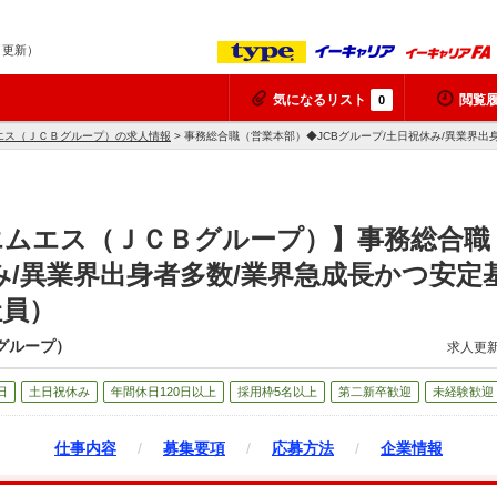
7 更新）
気になるリスト
閲覧
0
エス（ＪＣＢグループ）の求人情報
> 事務総合職（営業本部）◆JCBグループ/土日祝休み/異業界
ムエス（ＪＣＢグループ）】事務総合職（
み/異業界出身者多数/業界急成長かつ安定
社員）
グループ）
求人更新
日
土日祝休み
年間休日120日以上
採用枠5名以上
第二新卒歓迎
未経験歓迎
仕事内容
/
募集要項
/
応募方法
/
企業情報