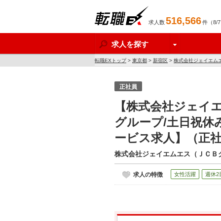
516,566
求人数
件（8/
転職EX
求人を探す
転職EXトップ
>
東京都
>
新宿区
>
株式会社ジェイエム
人】
正社員
【株式会社ジェイエ
グループ/土日祝休
ービス求人】（正
株式会社ジェイエムエス（ＪＣＢ
求人の特徴
女性活躍
週休2