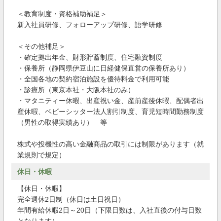
＜教育制度・資格補助補足＞
新入社員研修、フォローアップ研修、語学研修
＜その他補足＞
・確定拠出年金、財形貯蓄制度、住宅融資制度
・保養所（静岡県伊豆山に日経健保直営の保養所あり）
・全国各地の契約宿泊施設を優待料金で利用可能
・診療所（東京本社・大阪本社のみ）
・マタニティー休暇、出産祝い金、産前産後休暇、配偶者出
産休暇、ベビーシッター法人割引制度、育児短時間勤務制度
（男性の取得実績あり） 等
株式や投機性の高い金融商品の取引には制限があります（就
業規則で規定）
休日・休暇
【休日・休暇】
完全週休2日制（休日は土日祝日）
年間有給休暇2日～20日（下限日数は、入社直後の付与日数