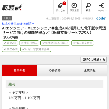
0
気になる
閲覧履歴
検索
ログイン
正社員
求人更新日：2026年6月30日
情報提供元
株式会社日本経済新聞社
AIエンジニア・MLエンジニア◆生成AIを活用した電子版や周辺
サービス向けの機能開発など【転職支援サービス求人】
求人の特徴
週休2日
土日祝休み
年間休日120日以上
第二新卒歓迎
学歴不問
社宅・家賃補助あり
PCに転送する
募集概要
応募資格
企業情報
給与
＜予定年収＞
750万円～1,100万円
＜賃金形態＞