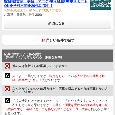
総合職(営業・事務・マーケ)◆未経験OK◆リモート
OK◆学歴不問◆20代活躍中！
＼完全未経験でも安心して年収UP可能で...
北海道、青森県、岩手県ほか
気になる！
詳しい条件で探す
応募に関するよくある質問
（転職EXによく寄せられる一般的な質問）
Q
他の人は何社くらい応募していますか？
A
人によって異なりますが、
内定をもらっている人の平均応募数は10
社、約半数は6社以上
受けています。
Q
なんとなくいいなとは思うけど、応募を悩んでるときは応募しない方
がいいですか？
A
「求人情報だけではよくわからない」「自分で大丈夫なのか」という
不安もあるかと思いますが、
応募して面接を受けるのは会社を知る良
い機会ですし、会社にとってもあなたのことを知る良い機会
と捉えると良い
と思います。