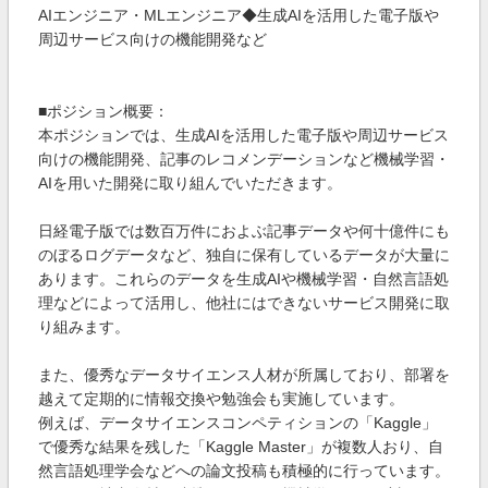
AIエンジニア・MLエンジニア◆生成AIを活用した電子版や
周辺サービス向けの機能開発など
■ポジション概要：
本ポジションでは、生成AIを活用した電子版や周辺サービス
向けの機能開発、記事のレコメンデーションなど機械学習・
AIを用いた開発に取り組んでいただきます。
日経電子版では数百万件におよぶ記事データや何十億件にも
のぼるログデータなど、独自に保有しているデータが大量に
あります。これらのデータを生成AIや機械学習・自然言語処
理などによって活用し、他社にはできないサービス開発に取
り組みます。
また、優秀なデータサイエンス人材が所属しており、部署を
越えて定期的に情報交換や勉強会も実施しています。
例えば、データサイエンスコンペティションの「Kaggle」
で優秀な結果を残した「Kaggle Master」が複数人おり、自
然言語処理学会などへの論文投稿も積極的に行っています。