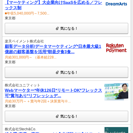
【マーケティング】大企業向けSaaSを広める／フレ
ックス制
■年収5,040,000円～7,500...
東京都
気になる！
楽天ペイメント株式会社
顧客データ分析/データマーケティング*日本最大級1
億超の顧客基盤を活用*朝昼夕食3食...
月給301,000円～ （基本給228...
東京都
気になる！
株式会社ユニフィット
Webマーケター*年休126日*リモートOK*フレックス
可*賞与あり*リフレッシュデ...
月給30万円～＋賞与年2回＋決算賞与※...
東京都
気になる！
株式会社Stech&Co.