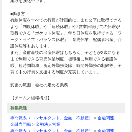
組みを強化中です。
■働き方：
有給休暇をすべての行員が計画的に、また公平に取得できる
よう「制度休暇」や「連続休暇」や2営業日続けての休暇が
取得できる「ポケット休暇」、年５日休暇を取得できる「ワ
ーク・ライフ・バランス休暇」、育児休業、配偶者出産、介
護休暇等もあります。
また、産前産後の出産休暇はもちろん、子どもが2歳になる
まで利用できる育児休業制度、復職後に利用できる看護休
暇、短時間勤務、所定外勤務免除、時間外勤務の制限等、子
育て中の行員を支援する制度が充実しています。
変更の範囲：会社の定める業務
【チーム／組織構成】
募集職種
専門職系（コンサルタント、金融、不動産）
>
金融関連、
金融専門職
>
金融法人営業
専門職系（コンサルタント、金融、不動産）
>
金融関連、