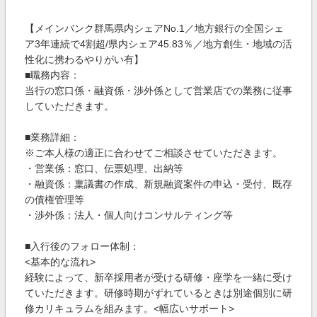
【メインバンク群馬県内シェアNo.1／地方銀行の全国シェ
ア3年連続で4割超/県内シェア45.83％／地方創生・地域の活
性化に携わるやりがい有】
■職務内容：
当行の窓口係・融資係・渉外係として営業店での業務に従事
していただきます。
■業務詳細：
※ご本人様の適正に合わせてご相談させていただきます。
・営業係：窓口、伝票処理、出納等
・融資係：稟議書の作成、新規融資案件の申込・受付、既存
の債権管理等
・渉外係：法人・個人向けコンサルティング等
■入行後のフォロー体制：
<基本的な流れ>
経験によって、新卒採用者が受ける研修・座学を一緒に受け
ていただきます。研修時期がずれているときは別途個別に研
修カリキュラムを組みます。<幅広いサポート>