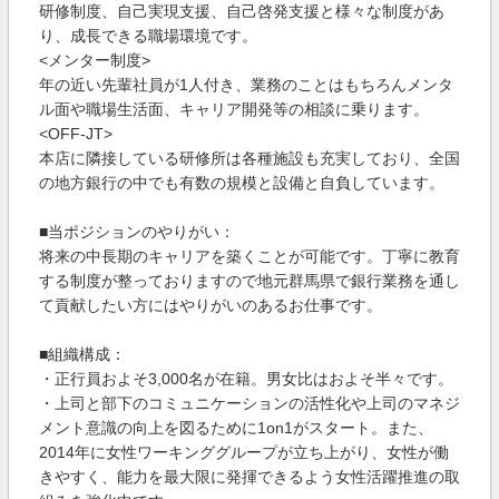
研修制度、自己実現支援、自己啓発支援と様々な制度があ
り、成長できる職場環境です。
<メンター制度>
年の近い先輩社員が1人付き、業務のことはもちろんメンタ
ル面や職場生活面、キャリア開発等の相談に乗ります。
<OFF-JT>
本店に隣接している研修所は各種施設も充実しており、全国
の地方銀行の中でも有数の規模と設備と自負しています。
■当ポジションのやりがい：
将来の中長期のキャリアを築くことが可能です。丁寧に教育
する制度が整っておりますので地元群馬県で銀行業務を通し
て貢献したい方にはやりがいのあるお仕事です。
■組織構成：
・正行員およそ3,000名が在籍。男女比はおよそ半々です。
・上司と部下のコミュニケーションの活性化や上司のマネジ
メント意識の向上を図るために1on1がスタート。また、
2014年に女性ワーキンググループが立ち上がり、女性が働
きやすく、能力を最大限に発揮できるよう女性活躍推進の取