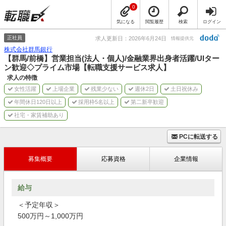
0
気になる
閲覧履歴
検索
ログイン
正社員
求人更新日：2026年6月24日
情報提供元
株式会社群馬銀行
【群馬/前橋】営業担当(法人・個人)/金融業界出身者活躍/UIター
ン歓迎◇プライム市場【転職支援サービス求人】
求人の特徴
女性活躍
上場企業
残業少ない
週休2日
土日祝休み
年間休日120日以上
採用枠5名以上
第二新卒歓迎
社宅・家賃補助あり
PCに転送する
募集概要
応募資格
企業情報
給与
＜予定年収＞
500万円～1,000万円