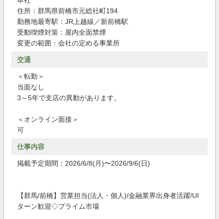
本社
住所：群馬県前橋市元総社町194
勤務地最寄駅：JR上越線／新前橋駅
受動喫煙対策：屋内全面禁煙
変更の範囲：会社の定める事業所
交通
＜転勤＞
当面なし
3～5年で支店の異動があります。
＜オンライン面接＞
可
仕事内容
掲載予定期間：2026/6/8(月)〜2026/9/6(日)
【群馬/前橋】営業担当(法人・個人)/金融業界出身者活躍/UI
ターン歓迎◇プライム市場