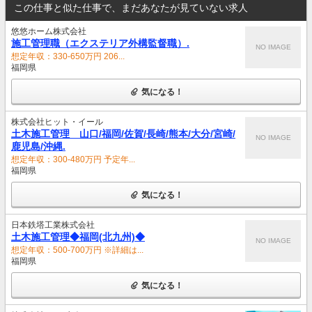
この仕事と似た仕事で、まだあなたが見ていない求人
悠悠ホーム株式会社
施工管理職（エクステリア外構監督職）.
NO IMAGE
想定年収：330-650万円 206...
福岡県
気になる！
株式会社ヒット・イール
土木施工管理 山口/福岡/佐賀/長崎/熊本/大分/宮崎/
NO IMAGE
鹿児島/沖縄.
想定年収：300-480万円 予定年...
福岡県
気になる！
日本鉄塔工業株式会社
土木施工管理◆福岡(北九州)◆
NO IMAGE
想定年収：500-700万円 ※詳細は...
福岡県
気になる！