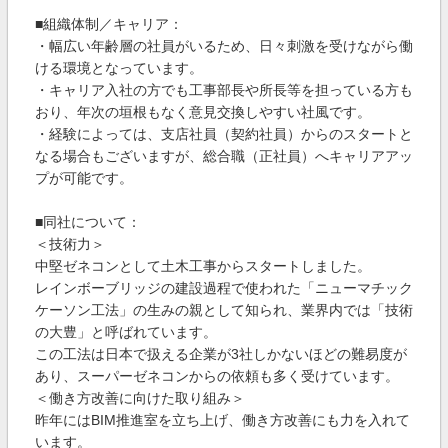
■組織体制／キャリア：
・幅広い年齢層の社員がいるため、日々刺激を受けながら働
ける環境となっています。
・キャリア入社の方でも工事部長や所長等を担っている方も
おり、年次の垣根もなく意見交換しやすい社風です。
・経験によっては、支店社員（契約社員）からのスタートと
なる場合もございますが、総合職（正社員）へキャリアアッ
プが可能です。
■同社について：
＜技術力＞
中堅ゼネコンとして土木工事からスタートしました。
レインボーブリッジの建設過程で使われた「ニューマチック
ケーソン工法」の生みの親として知られ、業界内では「技術
の大豊」と呼ばれています。
この工法は日本で扱える企業が3社しかないほどの難易度が
あり、スーパーゼネコンからの依頼も多く受けています。
＜働き方改善に向けた取り組み＞
昨年にはBIM推進室を立ち上げ、働き方改善にも力を入れて
います。