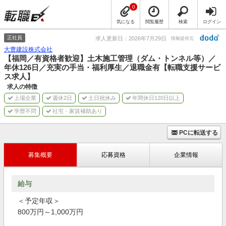
0
気になる
閲覧履歴
検索
ログイン
正社員
求人更新日：2026年7月29日
情報提供元
大豊建設株式会社
【福岡／有資格者歓迎】土木施工管理（ダム・トンネル等）／
年休126日／充実の手当・福利厚生／退職金有【転職支援サービ
ス求人】
求人の特徴
上場企業
週休2日
土日祝休み
年間休日120日以上
学歴不問
社宅・家賃補助あり
PCに転送する
募集概要
応募資格
企業情報
給与
＜予定年収＞
800万円～1,000万円