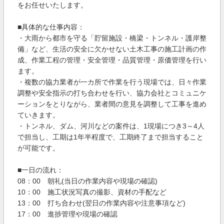
をお任せいたします。
■具体的な仕事内容：
・大雨から都市を守る「貯留施設・橋梁・トンネル・護岸整
備」など、生活の安全に欠かせない土木工事の施工計画の作
成、作業工程の管理・安全管理・品質管理・原価管理を行い
ます。
・複数の協力業者が一カ所で作業を行う現場では、日々作業
調整や安全指示の打ち合わせを行い、協力会社とコミュニケ
ーションをとりながら、業者間の意見を調整して工事を進め
ていきます。
・トンネル、ダム、河川などの案件は、1現場につき3～4人
で担当し、工期は1年半程度で、工期終了まで担当すること
が可能です。
■一日の流れ：
08：00 朝礼(当日の作業内容や現場の確認)
10：00 施工状況写真の撮影、資材の手配など
13：00 打ち合わせ(翌日の作業内容や注意事項など)
17：00 進捗管理や現場の確認