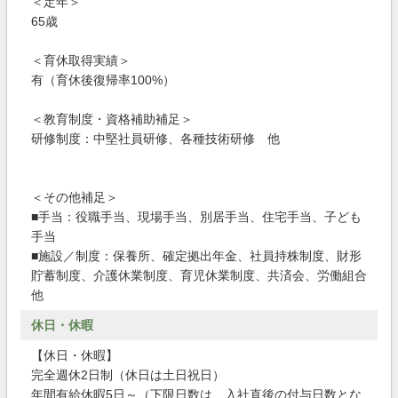
＜定年＞
65歳
＜育休取得実績＞
有（育休後復帰率100%）
＜教育制度・資格補助補足＞
研修制度：中堅社員研修、各種技術研修 他
＜その他補足＞
■手当：役職手当、現場手当、別居手当、住宅手当、子ども
手当
■施設／制度：保養所、確定拠出年金、社員持株制度、財形
貯蓄制度、介護休業制度、育児休業制度、共済会、労働組合
他
休日・休暇
【休日・休暇】
完全週休2日制（休日は土日祝日）
年間有給休暇5日～（下限日数は、入社直後の付与日数とな