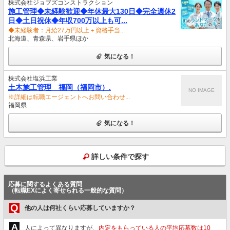
株式会社ジョブズコンストラクション
施工管理◆未経験歓迎◆年休最大130日◆完全週休2
日◆土日祝休◆年収700万以上も可...
◆未経験者：月給27万円以上＋資格手当...
北海道、青森県、岩手県ほか
気になる！
株式会社塩浜工業
土木施工管理 福岡（福岡市）.
NO IMAGE
※詳細は転職エージェントへお問い合わせ...
福岡県
気になる！
詳しい条件で探す
応募に関するよくある質問
（転職EXによく寄せられる一般的な質問）
Q
他の人は何社くらい応募していますか？
A
人によって異なりますが、
内定をもらっている人の平均応募数は10