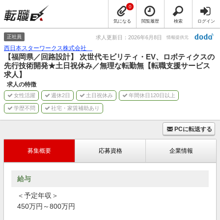
0
気になる
閲覧履歴
検索
ログイン
正社員
求人更新日：2026年6月8日
情報提供元
西日本スターワークス株式会社
【福岡県／回路設計】 次世代モビリティ・EV、ロボティクスの
先行技術開発★土日祝休み／無理な転勤無【転職支援サービス
求人】
求人の特徴
女性活躍
週休2日
土日祝休み
年間休日120日以上
学歴不問
社宅・家賃補助あり
PCに転送する
募集概要
応募資格
企業情報
給与
＜予定年収＞
450万円～800万円