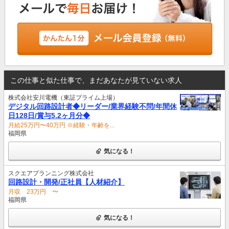
この仕事と似た仕事で、まだあなたが見ていない求人
株式会社安川電機（東証プライム上場）
デジタル回路設計者◆リーダー/業界経験不問/年間休
日128日/賞与5.2ヶ月分◆
月給25万円〜40万円 ※経験・年齢を...
福岡県
気になる！
スクエアプランニング株式会社
回路設計・開発/正社員【人材紹介】
月収 23万円 〜
福岡県
気になる！