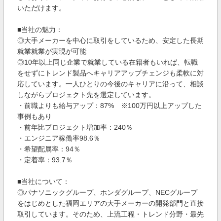
いただけます。
■当社の魅力：
◎大手メーカーを中心に取引をしているため、安定した長期
就業就業が実現が可能
◎10年以上同じ企業で就業している在籍者もいれば、転職
をせずにトレンド製品へキャリアアップチェンジも柔軟に対
応しています。一人ひとりの今後のキャリアに沿って、相談
しながらプロジェクト先を選定しています。
・前職よりも給与アップ：87% ※100万円以上アップした
事例もあり
・前年比プロジェクト増加率：240％
・エンジニア稼働率98.6％
・希望配属率：94％
・定着率：93.7％
■当社について：
◎パナソニックグループ、ホンダグループ、NECグループ
をはじめとした福岡エリアの大手メーカーの開発部門と直接
取引しています。そのため、上流工程・トレンド分野・最先