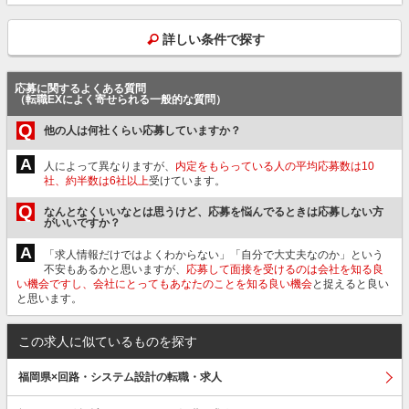
詳しい条件で探す
応募に関するよくある質問
（転職EXによく寄せられる一般的な質問）
Q
他の人は何社くらい応募していますか？
A
人によって異なりますが、
内定をもらっている人の平均応募数は10
社、約半数は6社以上
受けています。
Q
なんとなくいいなとは思うけど、応募を悩んでるときは応募しない方
がいいですか？
A
「求人情報だけではよくわからない」「自分で大丈夫なのか」という
不安もあるかと思いますが、
応募して面接を受けるのは会社を知る良
い機会ですし、会社にとってもあなたのことを知る良い機会
と捉えると良い
と思います。
この求人に似ているものを探す
福岡県×回路・システム設計の転職・求人