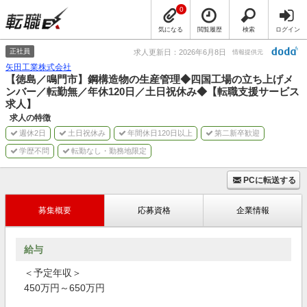
0
気になる
閲覧履歴
検索
ログイン
正社員
求人更新日：2026年6月8日
情報提供元
矢田工業株式会社
【徳島／鳴門市】鋼構造物の生産管理◆四国工場の立ち上げメ
ンバー／転勤無／年休120日／土日祝休み◆【転職支援サービス
求人】
求人の特徴
週休2日
土日祝休み
年間休日120日以上
第二新卒歓迎
学歴不問
転勤なし・勤務地限定
PCに転送する
募集概要
応募資格
企業情報
給与
＜予定年収＞
450万円～650万円