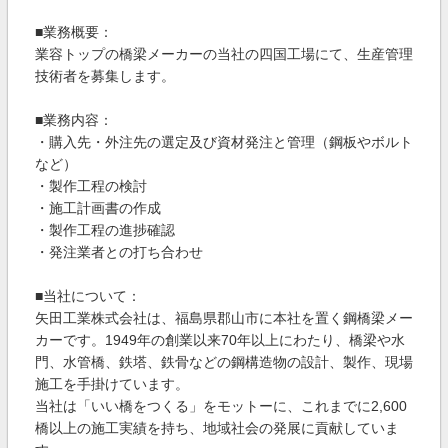
■業務概要：
業容トップの橋梁メーカーの当社の四国工場にて、生産管理
技術者を募集します。
■業務内容：
・購入先・外注先の選定及び資材発注と管理（鋼板やボルト
など）
・製作工程の検討
・施工計画書の作成
・製作工程の進捗確認
・発注業者との打ち合わせ
■当社について：
矢田工業株式会社は、福島県郡山市に本社を置く鋼橋梁メー
カーです。1949年の創業以来70年以上にわたり、橋梁や水
門、水管橋、鉄塔、鉄骨などの鋼構造物の設計、製作、現場
施工を手掛けています。
当社は「いい橋をつくる」をモットーに、これまでに2,600
橋以上の施工実績を持ち、地域社会の発展に貢献していま