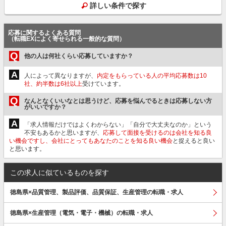
詳しい条件で探す
応募に関するよくある質問
（転職EXによく寄せられる一般的な質問）
Q
他の人は何社くらい応募していますか？
A
人によって異なりますが、
内定をもらっている人の平均応募数は10
社、約半数は6社以上
受けています。
Q
なんとなくいいなとは思うけど、応募を悩んでるときは応募しない方
がいいですか？
A
「求人情報だけではよくわからない」「自分で大丈夫なのか」という
不安もあるかと思いますが、
応募して面接を受けるのは会社を知る良
い機会ですし、会社にとってもあなたのことを知る良い機会
と捉えると良い
と思います。
この求人に似ているものを探す
徳島県×品質管理、製品評価、品質保証、生産管理の転職・求人
徳島県×生産管理（電気・電子・機械）の転職・求人