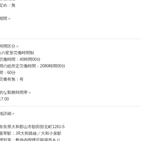
定め：無
期間＞
時間区分＞
位の変形労働時間制
労働時間：40時間00分
間の総所定労働時間：2080時間00分
間：60分
労働有無：有
的な勤務時間帯＞
7:00
地詳細＞
奈良県大和郡山市額田部北町1261-5
最寄駅：JR大和路線／大和小泉駅
煙対策：敷地内喫煙可能場所あり