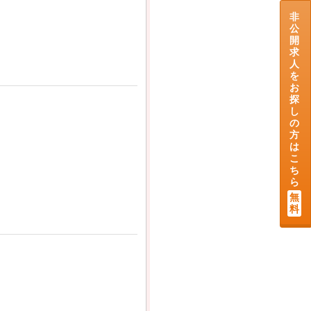
非
公
開
求
人
を
お
探
し
の
方
は
こ
ち
ら
無
料