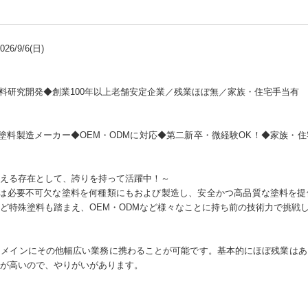
6/9/6(日)
塗料研究開発◆創業100年以上老舗安定企業／残業ほぼ無／家族・住宅手当有
用塗料製造メーカー◆OEM・ODMに対応◆第二新卒・微経験OK！◆家族・
える存在として、誇りを持って活躍中！～
では必要不可欠な塗料を何種類にもおよび製造し、安全かつ高品質な塗料を
ど特殊塗料も踏まえ、OEM・ODMなど様々なことに持ち前の技術力で挑戦
をメインにその他幅広い業務に携わることが可能です。基本的にほぼ残業はあ
が高いので、やりがいがあります。