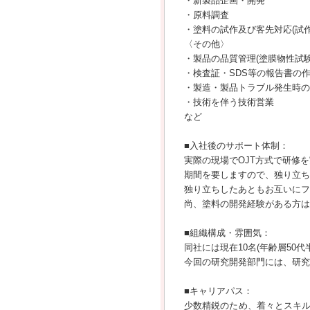
・新製品企画・開発
・原料調査
・塗料の試作及び客先対応(試
〈その他〉
・製品の品質管理(塗膜物性試験
・検査証・SDS等の報告書の
・製造・製品トラブル発生時の
・技術を伴う技術営業
など
■入社後のサポート体制：
実際の現場でOJT方式で研修
期間を要しますので、独り立ち
独り立ちしたあともお互いにフ
尚、塗料の開発経験がある方は
■組織構成・雰囲気：
同社には現在10名(年齢層50
今回の研究開発部門には、研究
■キャリアパス：
少数精鋭のため、着々とスキ