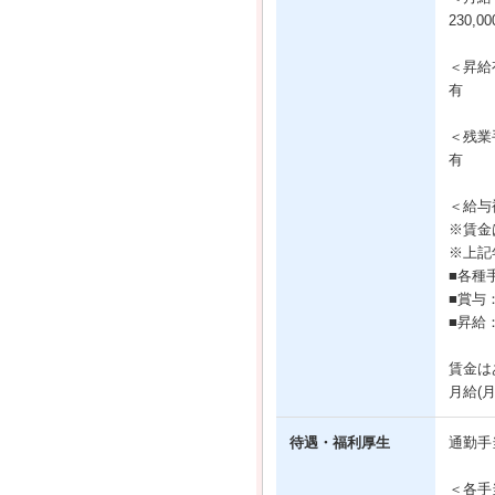
230,0
＜昇給
有
＜残業
有
＜給与
※賃金
※上記
■各種
■賞与
■昇給：
賃金は
月給(
待遇・福利厚生
通勤手
＜各手