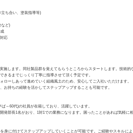
作立ち合い、塗装指導等)
など)
作成
対応
を実施します。同社製品群を覚えてもらうところからスタートします。技術的
できるまでじっくり丁寧に指導させて頂く予定です。
ォローしあって進めていく組織風土のため、安心してご入社いただけます。
、お持ちの経験を活かしてステップアップすることも可能です。
代半ば～60代)の社員が在籍しており、活躍しています。
開発部長1名がおり、1対1での業務になります。困ったことがあれば気軽に
ルを身に付けてステップアップしていくことが可能です。ご経験やスキルによ