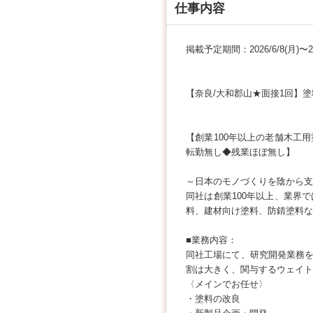
仕事内容
掲載予定期間：2026/6/8(月)〜202
【奈良/大和郡山★面接1回】
【創業100年以上の老舗木工
転勤無し◆残業ほぼ無し】
～日本のモノづくりを陰から支
同社は創業100年以上、業界
料、建材向け塗料、防錆塗料な
■業務内容：
同社工場にて、研究開発業務
割は大きく、関与するウェイト
〈メインでお任せ〉
・塗料の改良