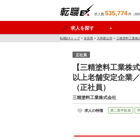
535,774
求人数
件（8/
転職EX
求人を探す
転職EXトップ
>
奈良県
>
大和郡山市
>
三精塗料工業株
正社員
【三精塗料工業株式
以上老舗安定企業
（正社員）
三精塗料工業株式会社
求人の特徴
第二新卒歓迎