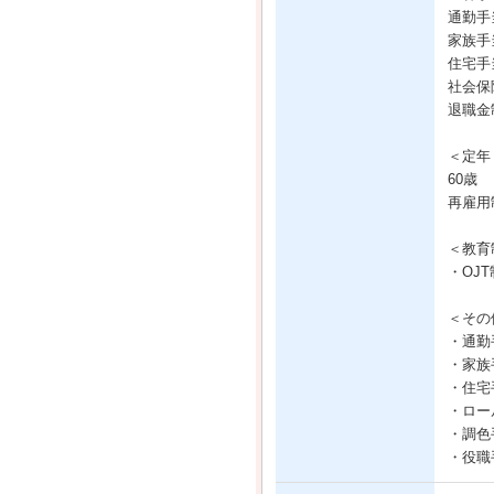
通勤手
家族手
住宅手
社会保
退職金
＜定年
60歳
再雇用
＜教育
・OJ
＜その
・通勤
・家族
・住宅
・ロール
・調色手
・役職手