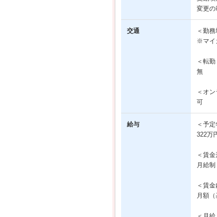
変更の
交通
＜勤務
※マイ
＜転勤
無
＜オン
可
給与
＜予定
322万
＜賃金
月給制
＜賃金
月額（基
＜月給