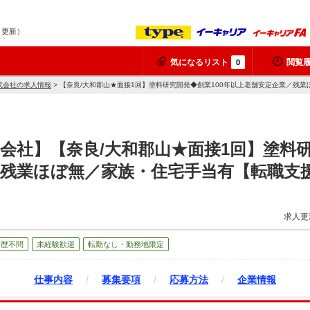
9 更新）
気になるリスト
閲覧
0
式会社の求人情報
> 【奈良/大和郡山★面接1回】塗料研究開発◆創業100年以上老舗安定企業／残
会社】【奈良/大和郡山★面接1回】塗料研
／残業ほぼ無／家族・住宅手当有【転職支
求人更
学歴不問
未経験歓迎
転勤なし・勤務地限定
仕事内容
/
募集要項
/
応募方法
/
企業情報