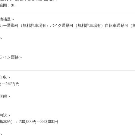
範囲：無
地補足＞
カー通勤可（無料駐車場有）バイク通勤可（無料駐車場有）自転車通勤可（
＞
ライン面接＞
年収＞
円～462万円
形態＞
内訳＞
本給）：230,000円～330,000円
＞