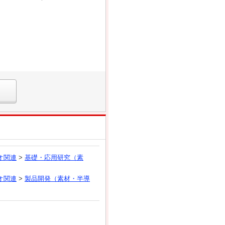
オ関連
>
基礎・応用研究（素
オ関連
>
製品開発（素材・半導