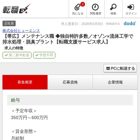
0
気になる
閲覧履歴
検索
ログイン
正社員
求人更新日：2026年6月8日
情報提供元
株式会社ヒューエンス
【帯広】メンテナンス職 ◆独自特許多数／オゾン×流体工学で
排水処理・脱臭プラント【転職支援サービス求人】
求人の特徴
第二新卒歓迎
学歴不問
PCに転送する
募集概要
応募資格
企業情報
給与
＜予定年収＞
350万円～600万円
＜賃金形態＞
月給制