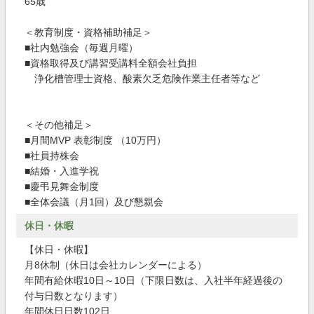
65歳
＜教育制度・資格補助補足＞
■社内勉強会（毎週月曜）
■資格取得及び講習受講料全額会社負担
浄化槽管理士資格、酸素欠乏危険作業主任者等など
＜その他補足＞
■月間MVP 表彰制度 （10万円）
■社員持株会
■結婚・入進学祝
■慶弔見舞金制度
■全体会議（月1回）及び懇親会
休日・休暇
【休日・休暇】
月8休制（休日は会社カレンダーによる）
年間有給休暇10日～10日（下限日数は、入社半年経過後の
付与日数となります）
年間休日日数102日