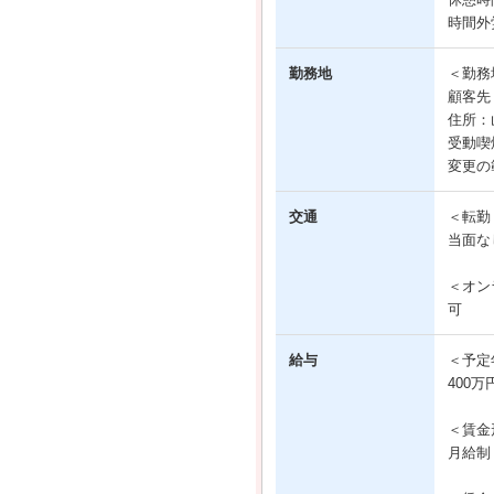
時間外
勤務地
＜勤務
顧客先
住所：
受動喫
変更の
交通
＜転勤
当面な
＜オン
可
給与
＜予定
400万
＜賃金
月給制