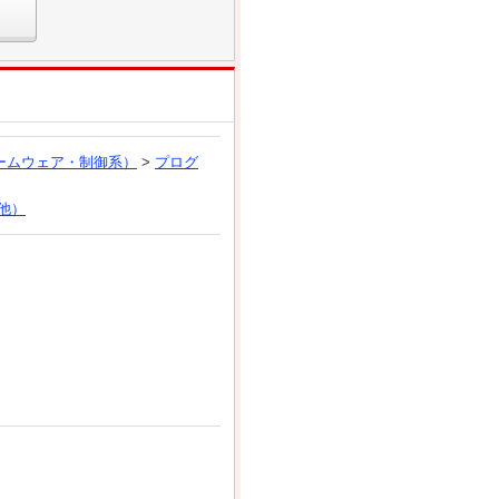
ームウェア・制御系）
>
プログ
他）