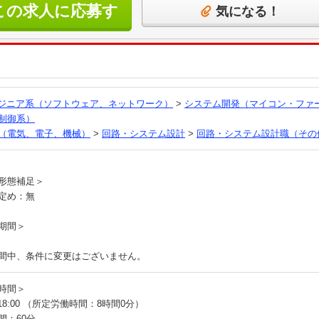
この求人に応募す
気になる！
る
ンジニア系（ソフトウェア、ネットワーク）
>
システム開発（マイコン・ファ
制御系）
（電気、電子、機械）
>
回路・システム設計
>
回路・システム設計職（その
員
形態補足＞
定め：無
期間＞
間中、条件に変更はございません。
時間＞
～18:00 （所定労働時間：8時間0分）
間：60分