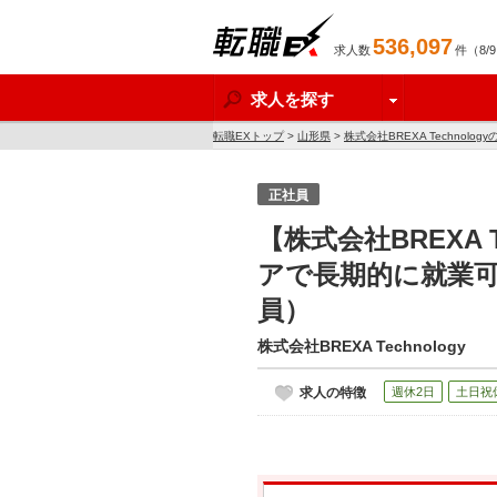
536,097
求人数
件（8/
転職EX
求人を探す
転職EXトップ
>
山形県
>
株式会社BREXA Technolog
正社員
【株式会社BREXA 
アで長期的に就業
員）
株式会社BREXA Technology
求人の特徴
週休2日
土日祝