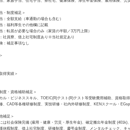
当、家族手当、住宅手当、寮社宅、健康保険、厚生年金保険、雇用保険、労
当・制度補足＞
当：全額支給（車通勤の場合も含む）
当：福利厚生その他欄に記載
当：転居が必要な場合のみ（家賃の半額／3万円上限）
：社員寮、借上社宅制度あり※当社規定あり
険：補足事項なし
＞
取得実績＞
制度・資格補助補足＞
カル・ビジネススキル、TOEIC(R)テスト(R)テスト等受験費用補助、資格
修、CAD等各種研修制度、実技研修・社内外研修制度、KENスクール・EGsp
他補足＞
には社会保険完備 (雇用・健康・労災・厚生年金)、確定搬出年金制度 (401k
護休暇制度、借上社宅制度、研修制度、慶弔金制度、メンタルチェック、キャ