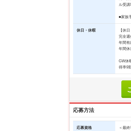
ル受講
■家族手
休日・休暇
【休日
完全週
年間有
年間休
GW休
得率9
応募方法
応募資格
＜最終