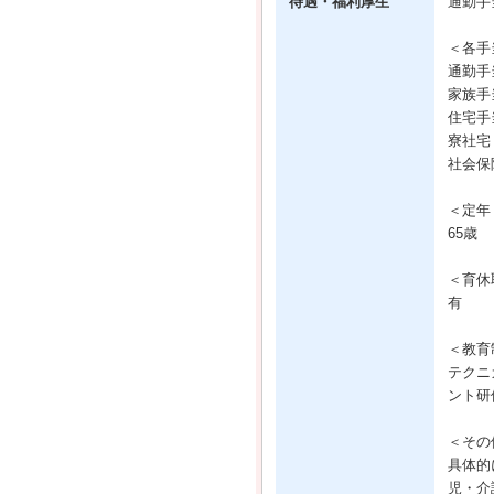
待遇・福利厚生
通勤手
＜各手
通勤手
家族手
住宅手
寮社宅
社会保
＜定年
65歳
＜育休
有
＜教育
テクニ
ント研
＜その
具体的
児・介