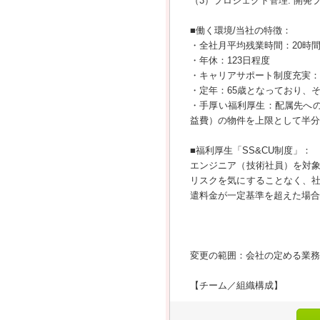
（3）プロジェクト管理: 開
■働く環境/当社の特徴：
・全社月平均残業時間：20時
・年休：123日程度
・キャリアサポート制度充実：
・定年：65歳となっており、
・手厚い福利厚生：配属先へ
益費）の物件を上限として半分
■福利厚生「SS&CU制度」：
エンジニア（技術社員）を対象
リスクを気にすることなく、
遣料金が一定基準を超えた場合
変更の範囲：会社の定める業務
【チーム／組織構成】