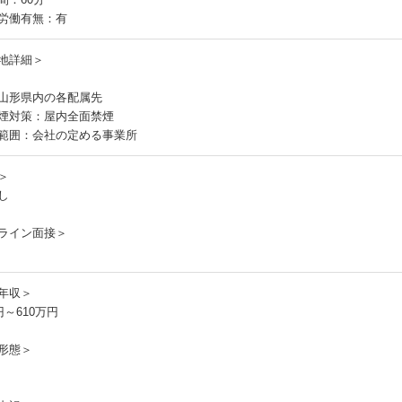
労働有無：有
地詳細＞
山形県内の各配属先
煙対策：屋内全面禁煙
範囲：会社の定める事業所
＞
し
ライン面接＞
年収＞
円～610万円
形態＞