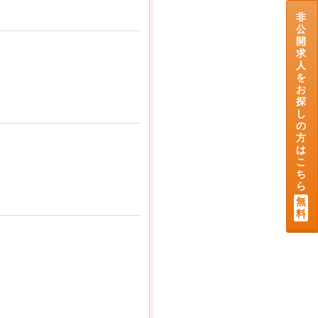
非
公
開
求
人
を
お
探
し
の
方
は
こ
ち
ら
無
料