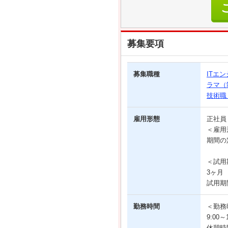
募集要項
募集職種
ITエ
ラマ（
技術職
雇用形態
正社
＜雇用
期間の
＜試用
3ヶ月
試用期
勤務時間
＜勤務
9:00
休憩時