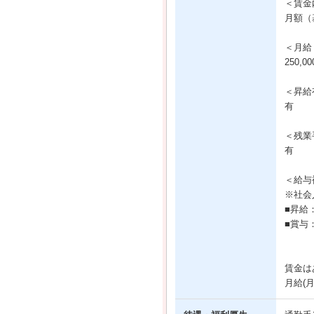
＜賃金
月額（基
＜月給
250,0
＜昇給
有
＜残業
有
＜給与
※社会
■昇給
■賞与
賃金は
月給(