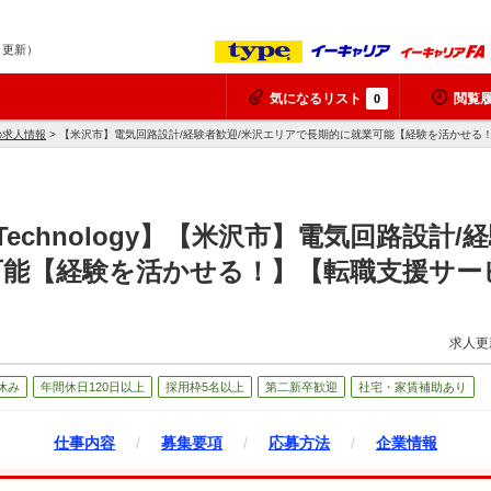
9 更新）
気になるリスト
閲覧
0
yの求人情報
> 【米沢市】電気回路設計/経験者歓迎/米沢エリアで長期的に就業可能【経験を活かせる
Technology】【米沢市】電気回路設計
可能【経験を活かせる！】【転職支援サー
求人更
休み
年間休日120日以上
採用枠5名以上
第二新卒歓迎
社宅・家賃補助あり
仕事内容
/
募集要項
/
応募方法
/
企業情報