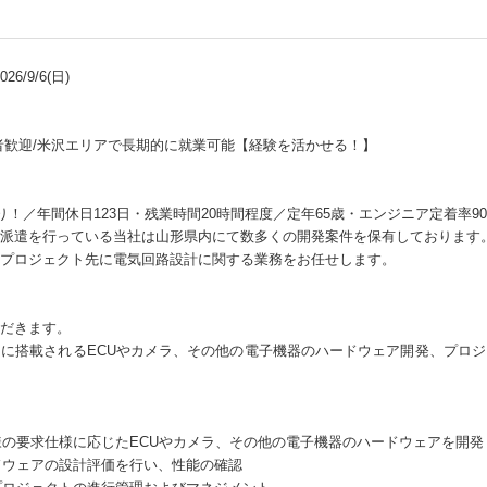
6/9/6(日)
者歓迎/米沢エリアで長期的に就業可能【経験を活かせる！】
！／年間休日123日・残業時間20時間程度／定年65歳・エンジニア定着率9
派遣を行っている当社は山形県内にて数多くの開発案件を保有しております
プロジェクト先に電気回路設計に関する業務をお任せします。
だきます。
に搭載されるECUやカメラ、その他の電子機器のハードウェア開発、プロ
客様の要求仕様に応じたECUやカメラ、その他の電子機器のハードウェアを開発
ードウェアの設計評価を行い、性能の確認