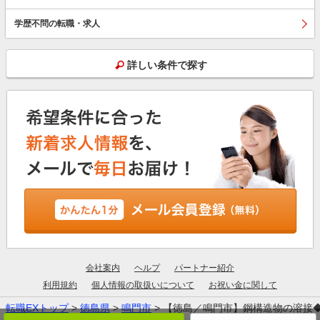
学歴不問の転職・求人
詳しい条件で探す
会社案内
ヘルプ
パートナー紹介
利用規約
個人情報の取扱いについて
お祝い金に関して
転職EXトップ
>
徳島県
>
鳴門市
> 【徳島／鳴門市】鋼構造物の溶接