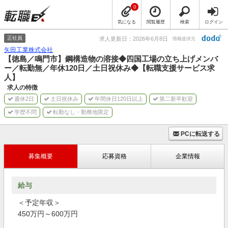
0
気になる
閲覧履歴
検索
ログイン
正社員
求人更新日：2026年6月8日
情報提供元
矢田工業株式会社
【徳島／鳴門市】鋼構造物の溶接◆四国工場の立ち上げメンバ
ー／転勤無／年休120日／土日祝休み◆【転職支援サービス求
人】
求人の特徴
週休2日
土日祝休み
年間休日120日以上
第二新卒歓迎
学歴不問
転勤なし・勤務地限定
PCに転送する
募集概要
応募資格
企業情報
給与
＜予定年収＞
450万円～600万円