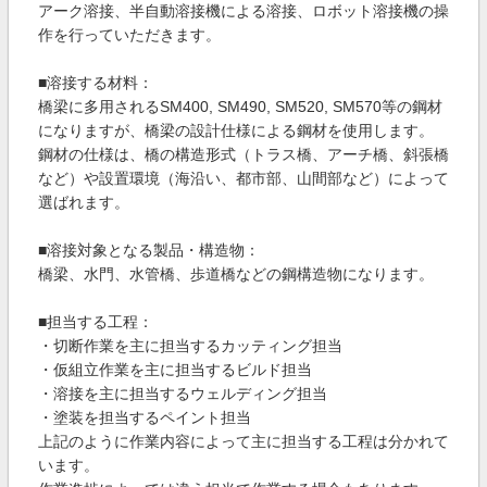
アーク溶接、半自動溶接機による溶接、ロボット溶接機の操
作を行っていただきます。
■溶接する材料：
橋梁に多用されるSM400, SM490, SM520, SM570等の鋼材
になりますが、橋梁の設計仕様による鋼材を使用します。
鋼材の仕様は、橋の構造形式（トラス橋、アーチ橋、斜張橋
など）や設置環境（海沿い、都市部、山間部など）によって
選ばれます。
■溶接対象となる製品・構造物：
橋梁、水門、水管橋、歩道橋などの鋼構造物になります。
■担当する工程：
・切断作業を主に担当するカッティング担当
・仮組立作業を主に担当するビルド担当
・溶接を主に担当するウェルディング担当
・塗装を担当するペイント担当
上記のように作業内容によって主に担当する工程は分かれて
います。