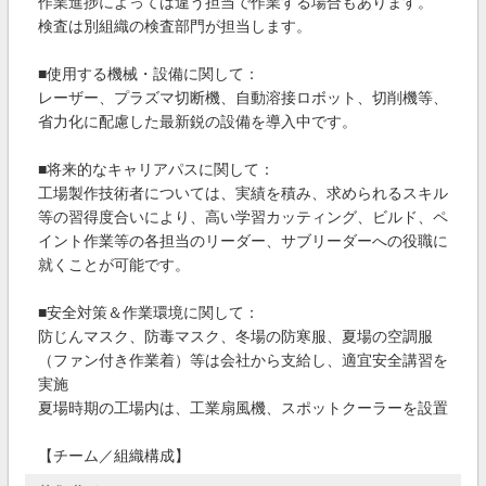
作業進捗によっては違う担当で作業する場合もあります。
検査は別組織の検査部門が担当します。
■使用する機械・設備に関して：
レーザー、プラズマ切断機、自動溶接ロボット、切削機等、
省力化に配慮した最新鋭の設備を導入中です。
■将来的なキャリアパスに関して：
工場製作技術者については、実績を積み、求められるスキル
等の習得度合いにより、高い学習カッティング、ビルド、ペ
イント作業等の各担当のリーダー、サブリーダーへの役職に
就くことが可能です。
■安全対策＆作業環境に関して：
防じんマスク、防毒マスク、冬場の防寒服、夏場の空調服
（ファン付き作業着）等は会社から支給し、適宜安全講習を
実施
夏場時期の工場内は、工業扇風機、スポットクーラーを設置
【チーム／組織構成】