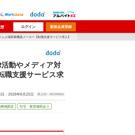
ログイン
新規会員登録
履歴
ライム上場医療機器メーカー【転職支援サービス求人】
R活動やメディア対
転職支援サービス求
日：2026年6月25日
求人ID：40230662
勤務地限定
社宅・家賃補助あり