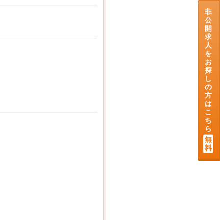
非
公
開
求
人
を
お
探
し
の
方
は
こ
ち
ら
無
料