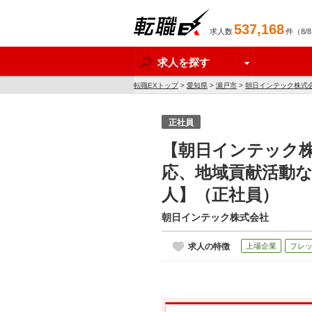
537,168
求人数
件（8/
転職EX
求人を探す
転職EXトップ
>
愛知県
>
瀬戸市
>
朝日インテック株式
正社員
【朝日インテック株
応、地域貢献活動
人】（正社員）
朝日インテック株式会社
求人の特徴
上場企業
フレ