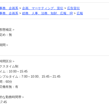
事務、企画系
>
企画、マーケティング、宣伝
>
広告宣伝
事務、企画系
>
総務、人事、法務、知財、広報、IR
>
広報
員
形態補足＞
定め：無
期間＞
時間区分＞
クスタイム制
ム：10:00～15:45
ブルタイム：7:00～10:00、15:45～21:45
間：60分
労働有無：有
的な勤務時間帯＞
7:45