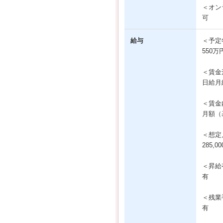
＜オン
可
給与
＜予定
550万
＜賃金
日給月
＜賃金
月額（基
＜想定
285,0
＜昇給
有
＜残業
有