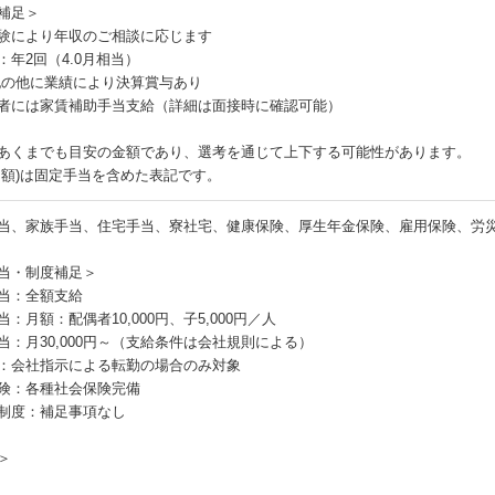
補足＞
験により年収のご相談に応じます
：年2回（4.0月相当）
記の他に業績により決算賞与あり
者には家賃補助手当支給（詳細は面接時に確認可能）
あくまでも目安の金額であり、選考を通じて上下する可能性があります。
月額)は固定手当を含めた表記です。
当、家族手当、住宅手当、寮社宅、健康保険、厚生年金保険、雇用保険、労
当・制度補足＞
当：全額支給
：月額：配偶者10,000円、子5,000円／人
当：月30,000円～（支給条件は会社規則による）
：会社指示による転勤の場合のみ対象
険：各種社会保険完備
制度：補足事項なし
＞