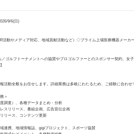
6/9/6(日)
PR活動やメディア対応、地域貢献活動など）◇プライム上場医療機器メーカ
る／ゴルフトーナメントへの協賛やプロゴルファーとのスポンサー契約、女
】
報活動全般をお任せします。詳細業務は多岐にわたるため、ご経験に合わせ
務＞
度調査）、各種データまとめ・分析
レスリリース、番組企画、広告宣伝企画
リリース、コンテンツ更新
域連携、地域情報誌、gigiプロジェクト、スポーツ協賛