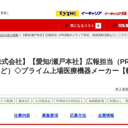
8 更新）
気になるリスト
閲覧
0
会社の求人情報
> 【愛知/瀬戸本社】広報担当（PR活動やメディア対応、地域貢献活動など）◇プ
式会社】【愛知/瀬戸本社】広報担当（P
など）◇プライム上場医療機器メーカー【
求人更新
ックス勤務
週休2日
土日祝休み
年間休日120日以上
未経験歓迎
転勤なし・
仕事内容
/
募集要項
/
応募方法
/
企業情報