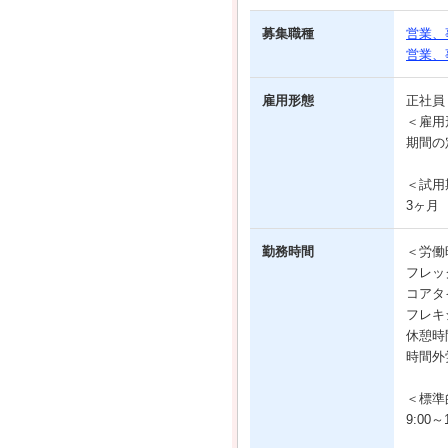
募集職種
営業、
営業、
雇用形態
正社
＜雇用
期間の
＜試用
3ヶ月
勤務時間
＜労働
フレッ
コアタイ
フレキシ
休憩時
時間外
＜標準
9:00～1