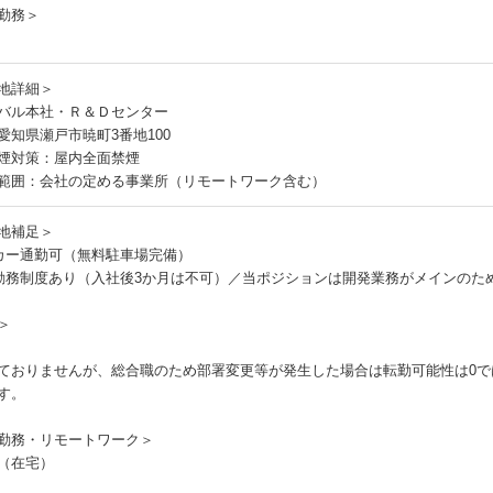
勤務＞
地詳細＞
バル本社・Ｒ＆Ｄセンター
愛知県瀬戸市暁町3番地100
煙対策：屋内全面禁煙
範囲：会社の定める事業所（リモートワーク含む）
地補足＞
カー通勤可（無料駐車場完備）
勤務制度あり（入社後3か月は不可）／当ポジションは開発業務がメインのた
＞
ておりませんが、総合職のため部署変更等が発生した場合は転勤可能性は0で
す。
勤務・リモートワーク＞
（在宅）