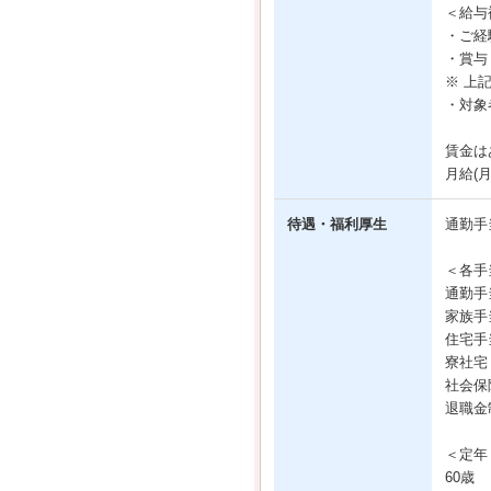
＜給与
・ご経
・賞与
※ 上
・対象
賃金は
月給(
待遇・福利厚生
通勤手
＜各手
通勤手
家族手当
住宅手
寮社宅
社会保
退職金
＜定年
60歳