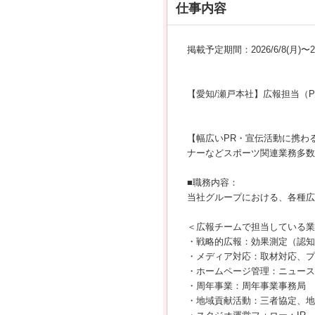
仕事内容
掲載予定期間：2026/6/8(月)〜202
【愛知/瀬戸本社】広報担当（
【幅広いPR・宣伝活動に携わ
ナーなどスポーツ関連業務多数
■職務内容：
当社グループにおける、各種広
＜広報チームで担当している業
・戦略的広報：効果測定（認知
・メディア対応：取材対応、プ
・ホームページ管理：ニュース
・周年事業：周年事業事務局
・地域貢献活動：三者協定、地