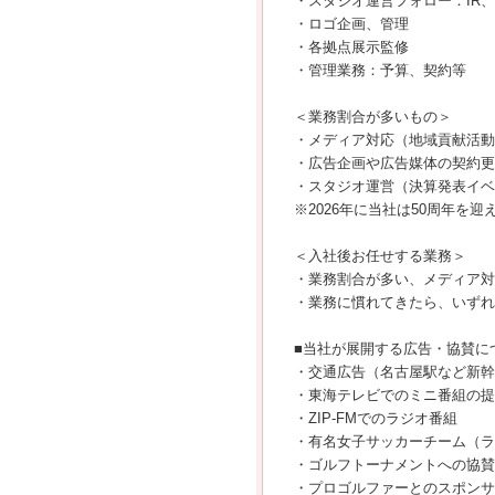
・スタジオ運営フォロー：IR
・ロゴ企画、管理
・各拠点展示監修
・管理業務：予算、契約等
＜業務割合が多いもの＞
・メディア対応（地域貢献活動
・広告企画や広告媒体の契約更
・スタジオ運営（決算発表イベ
※2026年に当社は50周年を
＜入社後お任せする業務＞
・業務割合が多い、メディア対
・業務に慣れてきたら、いずれ
■当社が展開する広告・協賛に
・交通広告（名古屋駅など新幹
・東海テレビでのミニ番組の提
・ZIP-FMでのラジオ番組
・有名女子サッカーチーム（ラ
・ゴルフトーナメントへの協賛
・プロゴルファーとのスポンサ