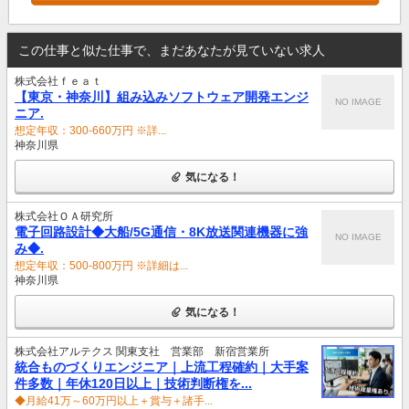
この仕事と似た仕事で、まだあなたが見ていない求人
株式会社ｆｅａｔ
【東京・神奈川】組み込みソフトウェア開発エンジ
NO IMAGE
ニア.
想定年収：300-660万円 ※詳...
神奈川県
気になる！
株式会社ＯＡ研究所
電子回路設計◆大船/5G通信・8K放送関連機器に強
NO IMAGE
み◆.
想定年収：500-800万円 ※詳細は...
神奈川県
気になる！
株式会社アルテクス 関東支社 営業部 新宿営業所
統合ものづくりエンジニア｜上流工程確約｜大手案
件多数｜年休120日以上｜技術判断権を...
◆月給41万～60万円以上＋賞与＋諸手...