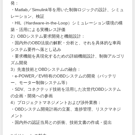
発：
・Matlab／Simulink等を用いた制御ロジックの設計、シミュ
レーション、検証
・HIL（Hardware-in-the-Loop）シミュレーション環境の構
築・活用による実機レス評価
2）OBDシステム要求開発と機能設計：
・国内外のOBD法規の解釈・分析と、それを具体的な車両
システム要件へ落とし込み
・要求機能を具現化するための詳細機能設計、制御アルゴリ
ズム開発
3）先進技術とOBDシステムの融合：
・e-POWER／EV特有のOBDシステムの開発（バッテリ
ー、モーター制御システム等）
・SDV、コネクテッド技術を活用した次世代OBDシステム
の企画・開発への参画
4）プロジェクトマネジメントおよび渉外業務：
・OBDシステム開発計画の立案、進捗管理、リスクマネジ
メント
・国内外の認証当局との折衝、技術文書の作成・提出