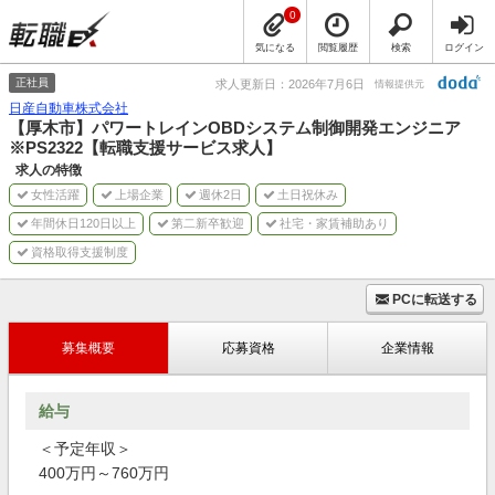
0
気になる
閲覧履歴
検索
ログイン
正社員
求人更新日：2026年7月6日
情報提供元
日産自動車株式会社
【厚木市】パワートレインOBDシステム制御開発エンジニア
※PS2322【転職支援サービス求人】
求人の特徴
女性活躍
上場企業
週休2日
土日祝休み
年間休日120日以上
第二新卒歓迎
社宅・家賃補助あり
資格取得支援制度
PCに転送する
募集概要
応募資格
企業情報
給与
＜予定年収＞
400万円～760万円