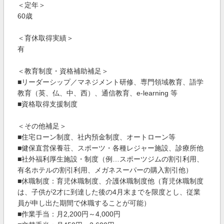
＜定年＞
60歳
＜育休取得実績＞
有
＜教育制度・資格補助補足＞
■リーダーシップ／マネジメント研修、専門領域教育、語学
教育（英、仏、中、西）、通信教育、e-learning 等
■資格取得支援制度
＜その他補足＞
■住宅ローン制度、社内預金制度、オートローン等
■健保直営保養荘、スポーツ・各種レジャー施設、診療所他
■社外福利厚生施設・制度（例…スポーツジムの割引利用、
有名ホテルの割引利用、メガネスーパーの購入割引他）
■休職制度：育児休職制度、介護休職制度他（育児休職制度
は、子供が2才に到達した後の4月末までを限度とし、従業
員が申し出た期間で休職することが可能）
■作業手当：月2,200円～4,000円