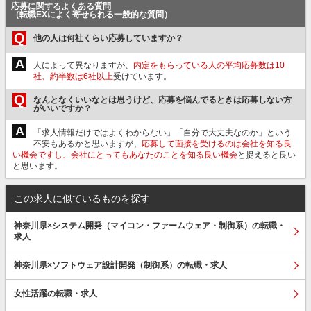
応募に関するよくある質問
（転職EXによく寄せられる一般的な質問）
Q
他の人は何社くらい応募していますか？
A
人によって異なりますが、
内定をもらっている人の平均応募数は10
社、約半数は6社以上
受けています。
Q
なんとなくいいなとは思うけど、応募を悩んでるときは応募しない方
がいいですか？
A
「求人情報だけではよくわからない」「自分で大丈夫なのか」という
不安もあるかと思いますが、
応募して面接を受けるのは会社を知る良
い機会ですし、会社にとってもあなたのことを知る良い機会
と捉えると良い
と思います。
この求人に似ているものを探す
神奈川県×システム開発（マイコン・ファームウェア・制御系）の転職・
求人
神奈川県×ソフトウェア設計開発（制御系）の転職・求人
女性活躍の転職・求人