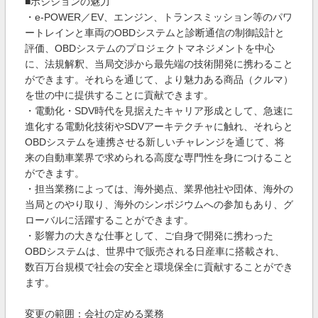
■ポジションの魅力
・e-POWER／EV、エンジン、トランスミッション等のパワ
ートレインと車両のOBDシステムと診断通信の制御設計と
評価、OBDシステムのプロジェクトマネジメントを中心
に、法規解釈、当局交渉から最先端の技術開発に携わること
ができます。それらを通じて、より魅力ある商品（クルマ）
を世の中に提供することに貢献できます。
・電動化・SDV時代を見据えたキャリア形成として、急速に
進化する電動化技術やSDVアーキテクチャに触れ、それらと
OBDシステムを連携させる新しいチャレンジを通じて、将
来の自動車業界で求められる高度な専門性を身につけること
ができます。
・担当業務によっては、海外拠点、業界他社や団体、海外の
当局とのやり取り、海外のシンポジウムへの参加もあり、グ
ローバルに活躍することができます。
・影響力の大きな仕事として、ご自身で開発に携わった
OBDシステムは、世界中で販売される日産車に搭載され、
数百万台規模で社会の安全と環境保全に貢献することができ
ます。
変更の範囲：会社の定める業務