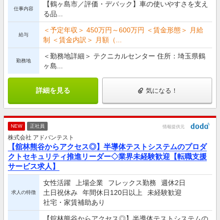
【鶴ヶ島市／評価・デバック】車の使いやすさを支え
仕事内容
る品...
＜予定年収＞ 450万円～600万円 ＜賃金形態＞ 月給
給与
制 ＜賃金内訳＞ 月額（...
＜勤務地詳細＞ テクニカルセンター 住所：埼玉県鶴
勤務地
ヶ島...
詳細を見る
気になる！
NEW
正社員
情報提供元
株式会社 アドバンテスト
【舘林熊谷からアクセス◎】半導体テストシステムのプロダ
クトセキュリティ推進リーダー◇業界未経験歓迎【転職支援
サービス求人】
女性活躍
上場企業
フレックス勤務
週休2日
土日祝休み
年間休日120日以上
未経験歓迎
求人の特徴
社宅・家賃補助あり
【舘林熊谷からアクセス◎】半導体テストシステムの