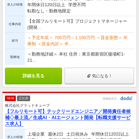
年間休日120日以上
学歴不問
求人の特徴
転勤なし・勤務地限定
【全国フルリモート可】プロジェクトマネージャー
仕事内容
(開発...
＜予定年収＞ 700万円～1,100万円 ＜賃金形態＞ 年
給与
俸制 ＜賃金内訳＞ 年...
＜勤務地詳細＞ 本社 住所：東京都新宿区揚場町1-
勤務地
21...
詳細を見る
気になる！
NEW
正社員
情報提供元
株式会社グラッドキューブ
【フルリモート可】テックリードエンジニア／開発責任者候
補◇最上流／生成AI・AIエージェント開発【転職支援サービ
ス求人】
上場企業
週休2日
土日祝休み
年間休日120日以上
求人の特徴