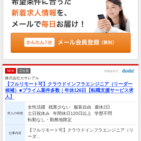
NEW
正社員
情報提供元
株式会社カサレアル
【フルリモート可】クラウドインフラエンジニア（リーダー
候補）■プライム案件多数｜年休126日【転職支援サービス求
人】
女性活躍
残業少ない
服装自由
週休2日
土日祝休み
年間休日120日以上
学歴不問
求人の特徴
転勤なし・勤務地限定
【フルリモート可】クラウドインフラエンジニア（リ
仕事内容
ーダ...