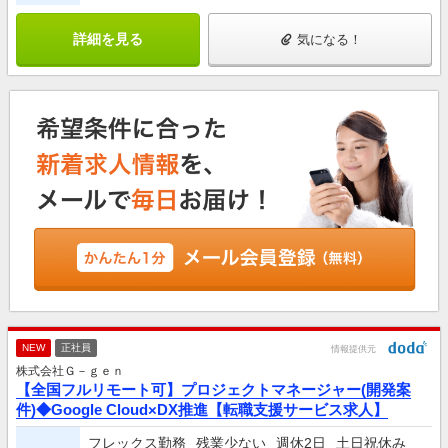
詳細を見る
気になる！
NEW
正社員
情報提供元
株式会社Ｇ－ｇｅｎ
【全国フルリモート可】プロジェクトマネージャー(開発案
件)◆Google Cloud×DX推進【転職支援サービス求人】
フレックス勤務
残業少ない
週休2日
土日祝休み