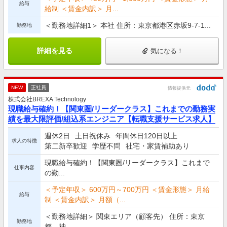
給与
給制 ＜賃金内訳＞ 月...
＜勤務地詳細1＞ 本社 住所：東京都港区赤坂9-7-1...
勤務地
詳細を見る
気になる！
NEW
正社員
情報提供元
株式会社BREXA Technology
現職給与確約！【関東圏/リーダークラス】これまでの勤務実
績を最大限評価/組込系エンジニア【転職支援サービス求人】
週休2日
土日祝休み
年間休日120日以上
求人の特徴
第二新卒歓迎
学歴不問
社宅・家賃補助あり
現職給与確約！【関東圏/リーダークラス】これまで
仕事内容
の勤...
＜予定年収＞ 600万円～700万円 ＜賃金形態＞ 月給
給与
制 ＜賃金内訳＞ 月額（...
＜勤務地詳細＞ 関東エリア（顧客先） 住所：東京
勤務地
都、神...