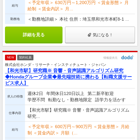
＜予定年収＞ 630万円～1,200万円 ＜賃金形態＞ 月
給与
給制 ＜賃金内訳＞ 月...
＜勤務地詳細＞ 本社 住所：埼玉県和光市本町8-1 ...
勤務地
詳細を見る
気になる！
NEW
契約社員
情報提供元
株式会社ホンダ・リサーチ・インスティチュート・ジャパン
【和光市駅】研究職※ 音響・音声認識アルゴリズム研究
◆Hondaグループ企業◆最先端技術に携わる【転職支援サー
ビス求人】
週休2日
年間休日120日以上
第二新卒歓迎
求人の特徴
学歴不問
転勤なし・勤務地限定
語学力を活かす
【和光市駅】研究職※ 音響・音声認識アルゴリズム
仕事内容
研究...
＜予定年収＞ 600万円～900万円 ＜賃金形態＞ 月給
給与
制 ＜賃金内訳＞ 月額（...