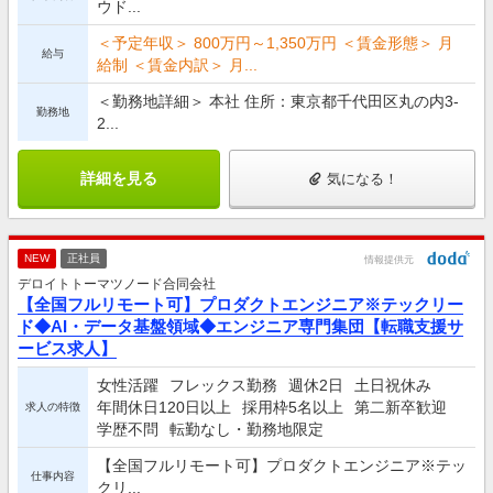
ウド...
＜予定年収＞ 800万円～1,350万円 ＜賃金形態＞ 月
給与
給制 ＜賃金内訳＞ 月...
＜勤務地詳細＞ 本社 住所：東京都千代田区丸の内3-
勤務地
2...
詳細を見る
気になる！
NEW
正社員
情報提供元
デロイトトーマツノード合同会社
【全国フルリモート可】プロダクトエンジニア※テックリー
ド◆AI・データ基盤領域◆エンジニア専門集団【転職支援サ
ービス求人】
女性活躍
フレックス勤務
週休2日
土日祝休み
年間休日120日以上
採用枠5名以上
第二新卒歓迎
求人の特徴
学歴不問
転勤なし・勤務地限定
【全国フルリモート可】プロダクトエンジニア※テッ
仕事内容
クリ...