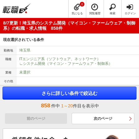
0
気になる
閲覧履歴
検索
ログイン
8/7更新！埼玉県のシステム開発（マイコン・ファームウェア・制御
系）の転職・求人情報 858件
現在選択されている条件
埼玉県
勤務地
ITエンジニア系（ソフトウェア、ネットワーク）
職種
∟システム開発（マイコン・ファームウェア・制御系）
未選択
業種
その他
さらに詳しい条件で絞込む
858
件中
1～20
件目を表示中
前のページ
次のページ