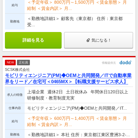
＜予定年収＞ 800万円～1,500万円 ＜賃金形態＞ 月
給与
給制 ＜賃金内訳＞ 月...
＜勤務地詳細1＞ 顧客先（東京都） 住所：東京都
勤務地
受...
詳細を見る
気になる！
NEW
正社員
情報提供元
SCSK株式会社
モビリティエンジニア(PM)◆OEMと共同開発／ITで自動車業
界をリード／在宅可＜0465MX＞【転職支援サービス求人】
上場企業
週休2日
土日祝休み
年間休日120日以上
求人の特徴
研修制度・教育制度充実
モビリティエンジニア(PM)◆OEMと共同開発／IT...
仕事内容
＜予定年収＞ 600万円～1,400万円 ＜賃金形態＞ 月
給与
給制 ＜賃金内訳＞ 月...
＜勤務地詳細1＞ 本社 住所：東京都江東区豊洲3-2-...
勤務地