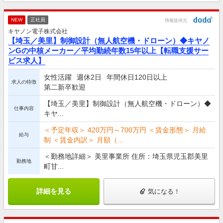
NEW
正社員
情報提供元
キヤノン電子株式会社
【埼玉／美里】制御設計（無人航空機・ドローン）◆キヤノ
ンGの中核メーカー／平均勤続年数15年以上【転職支援サー
ビス求人】
女性活躍
週休2日
年間休日120日以上
求人の特徴
第二新卒歓迎
【埼玉／美里】制御設計（無人航空機・ドローン）◆
仕事内容
キヤ...
＜予定年収＞ 420万円～700万円 ＜賃金形態＞ 月給
給与
制 ＜賃金内訳＞ 月額（...
＜勤務地詳細＞ 美里事業所 住所：埼玉県児玉郡美里
勤務地
町甘...
詳細を見る
気になる！