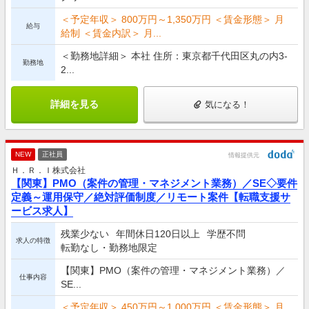
＜予定年収＞ 800万円～1,350万円 ＜賃金形態＞ 月
給与
給制 ＜賃金内訳＞ 月...
＜勤務地詳細＞ 本社 住所：東京都千代田区丸の内3-
勤務地
2...
詳細を見る
気になる！
NEW
正社員
情報提供元
Ｈ．Ｒ．Ｉ株式会社
【関東】PMO（案件の管理・マネジメント業務）／SE◇要件
定義～運用保守／絶対評価制度／リモート案件【転職支援サ
ービス求人】
残業少ない
年間休日120日以上
学歴不問
求人の特徴
転勤なし・勤務地限定
【関東】PMO（案件の管理・マネジメント業務）／
仕事内容
SE...
＜予定年収＞ 450万円～1,000万円 ＜賃金形態＞ 月