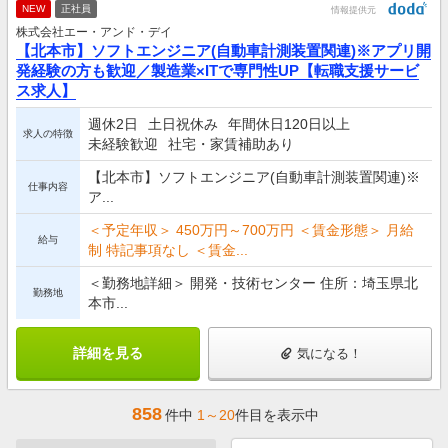
NEW
正社員
情報提供元
株式会社エー・アンド・デイ
【北本市】ソフトエンジニア(自動車計測装置関連)※アプリ開
発経験の方も歓迎／製造業×ITで専門性UP【転職支援サービ
ス求人】
週休2日
土日祝休み
年間休日120日以上
求人の特徴
未経験歓迎
社宅・家賃補助あり
【北本市】ソフトエンジニア(自動車計測装置関連)※
仕事内容
ア...
＜予定年収＞ 450万円～700万円 ＜賃金形態＞ 月給
給与
制 特記事項なし ＜賃金...
＜勤務地詳細＞ 開発・技術センター 住所：埼玉県北
勤務地
本市...
詳細を見る
気になる！
858
件中
1～20
件目を表示中