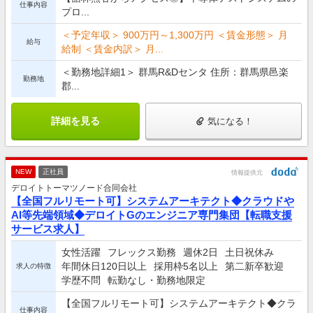
仕事内容
プロ...
＜予定年収＞ 900万円～1,300万円 ＜賃金形態＞ 月
給与
給制 ＜賃金内訳＞ 月...
＜勤務地詳細1＞ 群馬R&Dセンタ 住所：群馬県邑楽
勤務地
郡...
詳細を見る
気になる！
NEW
正社員
情報提供元
デロイトトーマツノード合同会社
【全国フルリモート可】システムアーキテクト◆クラウドや
AI等先端領域◆デロイトGのエンジニア専門集団【転職支援
サービス求人】
女性活躍
フレックス勤務
週休2日
土日祝休み
年間休日120日以上
採用枠5名以上
第二新卒歓迎
求人の特徴
学歴不問
転勤なし・勤務地限定
【全国フルリモート可】システムアーキテクト◆クラ
仕事内容