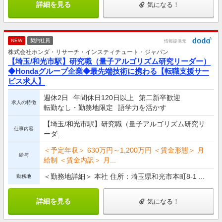
詳細を見る
気になる！
NEW
契約社員
情報提供元
株式会社ホンダ・リサーチ・インスティチュート・ジャパン
【埼玉/和光市駅】研究職（量子アルゴリズム研究リーダー）
◆Hondaグループ企業◆最先端技術に携わる【転職支援サー
ビス求人】
週休2日
年間休日120日以上
第二新卒歓迎
求人の特徴
転勤なし・勤務地限定
語学力を活かす
【埼玉/和光市駅】研究職（量子アルゴリズム研究リ
仕事内容
ーダ...
＜予定年収＞ 630万円～1,200万円 ＜賃金形態＞ 月
給与
給制 ＜賃金内訳＞ 月...
＜勤務地詳細＞ 本社 住所：埼玉県和光市本町8-1 ...
勤務地
詳細を見る
気になる！