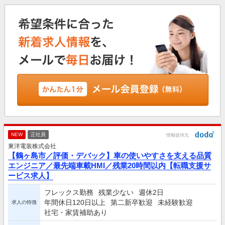
NEW
正社員
情報提供元
東洋電装株式会社
【鶴ヶ島市／評価・デバック】車の使いやすさを支える品質
エンジニア／最先端車載HMI／残業20時間以内【転職支援サ
ービス求人】
フレックス勤務
残業少ない
週休2日
年間休日120日以上
第二新卒歓迎
未経験歓迎
求人の特徴
社宅・家賃補助あり