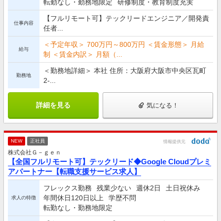
転勤なし・勤務地限定
研修制度・教育制度充実
【フルリモート可】テックリードエンジニア／開発責
仕事内容
任者...
＜予定年収＞ 700万円～800万円 ＜賃金形態＞ 月給
給与
制 ＜賃金内訳＞ 月額（...
＜勤務地詳細＞ 本社 住所：大阪府大阪市中央区瓦町
勤務地
2-...
詳細を見る
気になる！
NEW
正社員
情報提供元
株式会社Ｇ－ｇｅｎ
【全国フルリモート可】テックリード◆Google Cloudプレミ
アパートナー【転職支援サービス求人】
フレックス勤務
残業少ない
週休2日
土日祝休み
年間休日120日以上
学歴不問
求人の特徴
転勤なし・勤務地限定