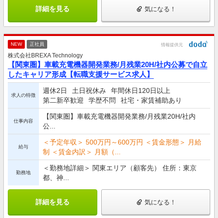
詳細を見る
気になる！
NEW
正社員
情報提供元
株式会社BREXA Technology
【関東圏】車載充電機器開発業務/月残業20H/社内公募で自立
したキャリア形成【転職支援サービス求人】
週休2日
土日祝休み
年間休日120日以上
求人の特徴
第二新卒歓迎
学歴不問
社宅・家賃補助あり
【関東圏】車載充電機器開発業務/月残業20H/社内
仕事内容
公...
＜予定年収＞ 500万円～600万円 ＜賃金形態＞ 月給
給与
制 ＜賃金内訳＞ 月額（...
＜勤務地詳細＞ 関東エリア（顧客先） 住所：東京
勤務地
都、神...
詳細を見る
気になる！