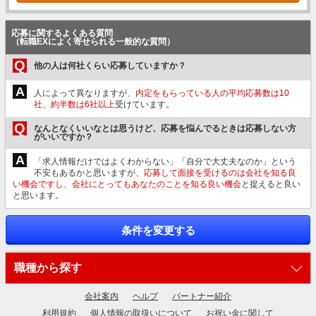
応募に関するよくある質問
（転職EXによく寄せられる一般的な質問）
Q
他の人は何社くらい応募していますか？
A
人によって異なりますが、
内定をもらっている人の平均応募数は10
社、約半数は6社以上
受けています。
Q
なんとなくいいなとは思うけど、応募を悩んでるときは応募しない方
がいいですか？
A
「求人情報だけではよくわからない」「自分で大丈夫なのか」という
不安もあるかと思いますが、
応募して面接を受けるのは会社を知る良
い機会ですし、会社にとってもあなたのことを知る良い機会
と捉えると良い
と思います。
条件を変更する
職種から探す
会社案内
ヘルプ
パートナー紹介
利用規約
個人情報の取扱いについて
お祝い金に関して