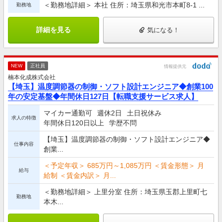
＜勤務地詳細＞ 本社 住所：埼玉県和光市本町8-1 ...
勤務地
詳細を見る
気になる！
NEW
正社員
情報提供元
楠本化成株式会社
【埼玉】温度調節器の制御・ソフト設計エンジニア◆創業100
年の安定基盤◆年間休日127日【転職支援サービス求人】
マイカー通勤可
週休2日
土日祝休み
求人の特徴
年間休日120日以上
学歴不問
【埼玉】温度調節器の制御・ソフト設計エンジニア◆
仕事内容
創業...
＜予定年収＞ 685万円～1,085万円 ＜賃金形態＞ 月
給与
給制 ＜賃金内訳＞ 月...
＜勤務地詳細＞ 上里分室 住所：埼玉県玉郡上里町七
勤務地
本木...