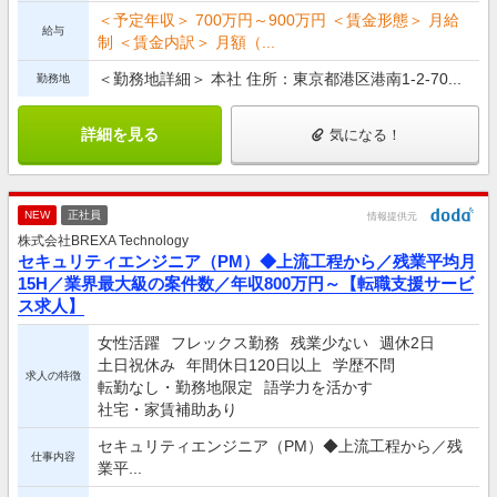
＜予定年収＞ 700万円～900万円 ＜賃金形態＞ 月給
給与
制 ＜賃金内訳＞ 月額（...
＜勤務地詳細＞ 本社 住所：東京都港区港南1-2-70...
勤務地
詳細を見る
気になる！
NEW
正社員
情報提供元
株式会社BREXA Technology
セキュリティエンジニア（PM）◆上流工程から／残業平均月
15H／業界最大級の案件数／年収800万円～【転職支援サービ
ス求人】
女性活躍
フレックス勤務
残業少ない
週休2日
土日祝休み
年間休日120日以上
学歴不問
求人の特徴
転勤なし・勤務地限定
語学力を活かす
社宅・家賃補助あり
セキュリティエンジニア（PM）◆上流工程から／残
仕事内容
業平...