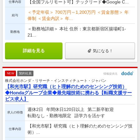
【全国フルリモート可】テックリード◆Google C...
仕事内容
＜予定年収＞ 700万円～1,200万円 ＜賃金形態＞ 年
給与
俸制 ＜賃金内訳＞ 年...
＜勤務地詳細＞ 本社 住所：東京都新宿区揚場町1-
勤務地
21...
詳細を見る
気になる！
NEW
契約社員
情報提供元
株式会社ホンダ・リサーチ・インスティチュート・ジャパン
【和光市駅】研究職（ヒト理解のためのセンシング技術）
◆Hondaグループ企業◆最先端技術に携わる【転職支援サー
ビス求人】
週休2日
年間休日120日以上
第二新卒歓迎
求人の特徴
転勤なし・勤務地限定
語学力を活かす
【和光市駅】研究職（ヒト理解のためのセンシング技
仕事内容
術）...