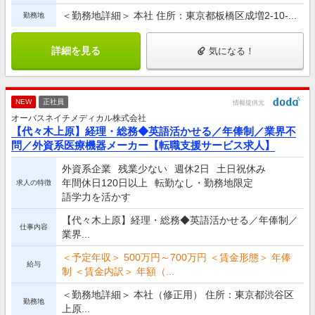
＜勤務地詳細＞ 本社 住所：東京都板橋区成増2-10-...
勤務地
詳細を見る
気になる！
NEW
正社員
情報提供元
オーバスネイチメディカル株式会社
【代々木上原】経理・総務◆英語活かせる／年俸制／業界不
問／外資系医療機器メーカー【転職支援サービス求人】
外資系企業
残業少ない
週休2日
土日祝休み
年間休日120日以上
転勤なし・勤務地限定
求人の特徴
語学力を活かす
【代々木上原】経理・総務◆英語活かせる／年俸制／
仕事内容
業界...
＜予定年収＞ 500万円～700万円 ＜賃金形態＞ 年俸
給与
制 ＜賃金内訳＞ 年額（...
＜勤務地詳細＞ 本社（修正用） 住所：東京都渋谷区
勤務地
上原...