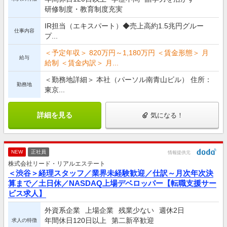
研修制度・教育制度充実
IR担当（エキスパート）◆売上高約1.5兆円グルー
仕事内容
プ...
＜予定年収＞ 820万円～1,180万円 ＜賃金形態＞ 月
給与
給制 ＜賃金内訳＞ 月...
＜勤務地詳細＞ 本社（パーソル南青山ビル） 住所：
勤務地
東京...
詳細を見る
気になる！
NEW
正社員
情報提供元
株式会社リード・リアルエステート
＜渋谷＞経理スタッフ／業界未経験歓迎／仕訳～月次年次決
算まで／土日休／NASDAQ上場デベロッパー【転職支援サー
ビス求人】
外資系企業
上場企業
残業少ない
週休2日
年間休日120日以上
第二新卒歓迎
求人の特徴