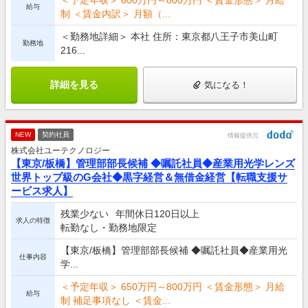
＜予定年収＞ 600万円～800万円 ＜賃金形態＞ 月給
給与
制 ＜賃金内訳＞ 月額（...
＜勤務地詳細＞ 本社 住所：東京都八王子市美山町
勤務地
216...
詳細を見る
気になる！
NEW
契約社員
情報提供元
株式会社ユーテクノロジー
【東京/板橋】管理部部長候補 ◆嘱託社員◆産業用光学レンズ
世界トップ級のG会社◆黒字経営＆無借金経営【転職支援サ
ービス求人】
残業少ない
年間休日120日以上
求人の特徴
転勤なし・勤務地限定
【東京/板橋】管理部部長候補 ◆嘱託社員◆産業用光
仕事内容
学...
＜予定年収＞ 650万円～800万円 ＜賃金形態＞ 月給
給与
制 補足事項なし ＜賃金...