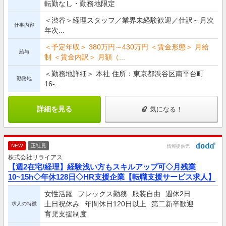
転勤なし・勤務地限定
＜渋谷＞経理スタッフ／業界未経験歓迎／仕訳～月次
仕事内容
年次...
＜予定年収＞ 380万円～430万円 ＜賃金形態＞ 月給
給与
制 ＜賃金内訳＞ 月額（...
＜勤務地詳細＞ 本社 住所：東京都渋谷区南平台町
勤務地
16-...
詳細を見る
気になる！
NEW
正社員
情報提供元
株式会社リライアス
【週2在宅/経理】経験浅い方もスキルアップ可◇月残業
10~15h◇年休128日◇HR支援企業【転職支援サービス求人】
女性活躍
フレックス勤務
服装自由
週休2日
土日祝休み
年間休日120日以上
第二新卒歓迎
求人の特徴
育児支援制度