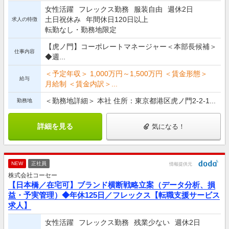
女性活躍
フレックス勤務
服装自由
週休2日
土日祝休み
年間休日120日以上
求人の特徴
転勤なし・勤務地限定
【虎ノ門】コーポレートマネージャー＜本部長候補＞
仕事内容
◆週...
＜予定年収＞ 1,000万円～1,500万円 ＜賃金形態＞
給与
月給制 ＜賃金内訳＞...
＜勤務地詳細＞ 本社 住所：東京都港区虎ノ門2-2-1...
勤務地
詳細を見る
気になる！
NEW
正社員
情報提供元
株式会社コーセー
【日本橋／在宅可】ブランド横断戦略立案（データ分析、損
益・予実管理）◆年休125日／フレックス【転職支援サービス
求人】
女性活躍
フレックス勤務
残業少ない
週休2日