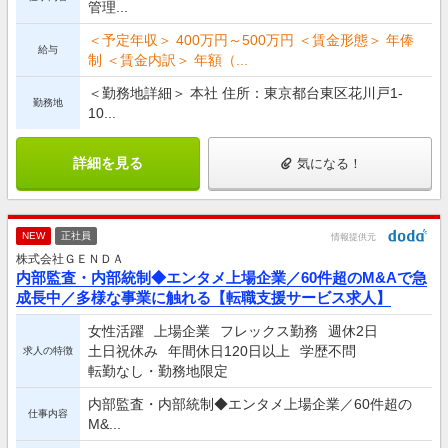
管理...
＜予定年収＞ 400万円～500万円 ＜賃金形態＞ 年俸
給与
制 ＜賃金内訳＞ 年額（...
＜勤務地詳細＞ 本社 住所：東京都台東区花川戸1-
勤務地
10...
詳細を見る
気になる！
NEW
正社員
情報提供元
株式会社ＧＥＮＤＡ
内部監査・内部統制◆エンタメ上場企業／60件超のM&Aで急
成長中／多様な事業に触れる【転職支援サービス求人】
女性活躍
上場企業
フレックス勤務
週休2日
土日祝休み
年間休日120日以上
学歴不問
求人の特徴
転勤なし・勤務地限定
内部監査・内部統制◆エンタメ上場企業／60件超の
仕事内容
M&...