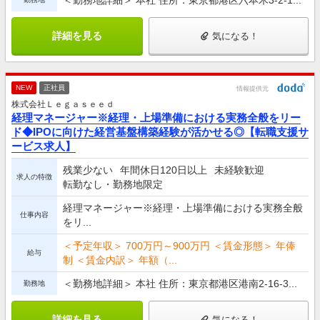
詳細を見る
気になる！
NEW
正社員
情報提供元
株式会社Ｌｅｇａｓｅｅｄ
経理マネージャー※経理・上場準備における実務全般をリー
ド◆IPOに向けた経営基盤構築経験が活かせる◎【転職支援サ
ービス求人】
残業少ない
年間休日120日以上
未経験歓迎
求人の特徴
転勤なし・勤務地限定
経理マネージャー※経理・上場準備における実務全般
仕事内容
をリ...
＜予定年収＞ 700万円～900万円 ＜賃金形態＞ 年俸
給与
制 ＜賃金内訳＞ 年額（...
＜勤務地詳細＞ 本社 住所：東京都港区港南2-16-3...
勤務地
詳細を見る
気になる！