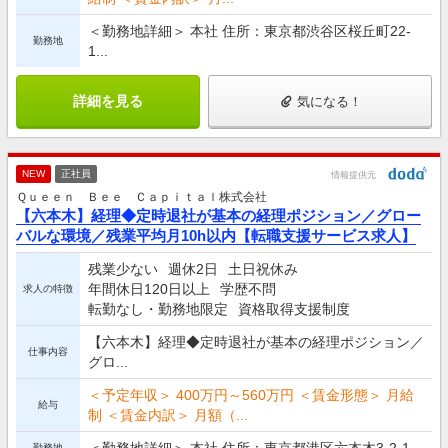
＜勤務地詳細＞ 本社 住所：東京都渋谷区桜丘町22-
勤務地
1...
詳細を見る
気になる！
NEW
正社員
情報提供元
Ｑｕｅｅｎ Ｂｅｅ Ｃａｐｉｔａｌ株式会社
【六本木】経理◆定時退社が基本の経理ポジション／グロー
バルな環境／残業平均月10h以内【転職支援サービス求人】
残業少ない
週休2日
土日祝休み
年間休日120日以上
学歴不問
求人の特徴
転勤なし・勤務地限定
資格取得支援制度
【六本木】経理◆定時退社が基本の経理ポジション／
仕事内容
グロ...
＜予定年収＞ 400万円～560万円 ＜賃金形態＞ 月給
給与
制 ＜賃金内訳＞ 月額（...
＜勤務地詳細＞ 本社 住所：東京都港区六本木3-2-1...
勤務地