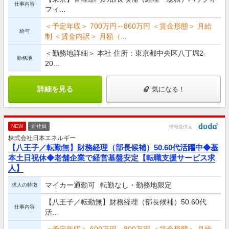
仕事内容
フィ...
＜予定年収＞ 700万円～860万円 ＜賃金形態＞ 月給
給与
制 ＜賃金内訳＞ 月額（...
＜勤務地詳細＞ 本社 住所：東京都中央区八丁堀2-
勤務地
20...
詳細を見る
気になる！
NEW
正社員
情報提供元
株式会社日本エネルギー
【八王子／転勤無】財務経理（部長候補）50.60代活躍中◆基
本土日祝休◆老舗企業で経営基盤安定【転職支援サービス求
人】
マイカー通勤可
転勤なし・勤務地限定
求人の特徴
【八王子／転勤無】財務経理（部長候補）50.60代
仕事内容
活...