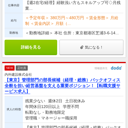
【週2在宅/経理】経験浅い方もスキルアップ可◇月残
仕事内容
業...
＜予定年収＞ 380万円～480万円 ＜賃金形態＞ 月給
給与
制 ＜賃金内訳＞ 月額（...
＜勤務地詳細＞ 本社 住所：東京都港区芝浦3-6-14...
勤務地
詳細を見る
気になる！
NEW
正社員
情報提供元
内外建設株式会社
【東京】管理部門の部長候補（経理・総務）バックオフィス
全般を担い経営基盤を支える重要ポジション！【転職支援サ
ービス求人】
残業少ない
週休2日
土日祝休み
年間休日120日以上
学歴不問
求人の特徴
転勤なし・勤務地限定
管理職・マネージャー職採用
【東京】管理部門の部長候補（経理・総務）バックオ