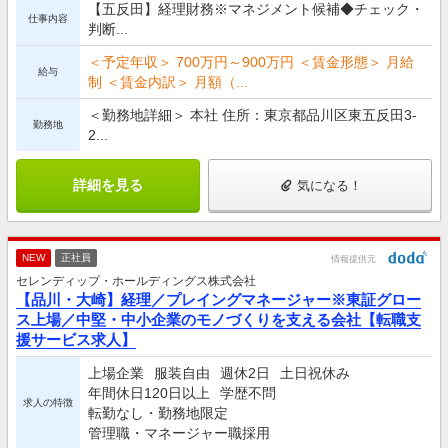
【五反田】経理財務※マネジメント候補◆チェック・
仕事内容
判断...
＜予定年収＞ 700万円～900万円 ＜賃金形態＞ 月給
給与
制 ＜賃金内訳＞ 月額（...
＜勤務地詳細＞ 本社 住所：東京都品川区東五反田3-
勤務地
2...
詳細を見る
気になる！
NEW
正社員
情報提供元
セレンディップ・ホールディングス株式会社
【品川・大崎】経理／プレイングマネージャー※東証グロー
ス上場／中堅・中小企業のモノづくりを支える会社【転職支
援サービス求人】
上場企業
服装自由
週休2日
土日祝休み
年間休日120日以上
学歴不問
求人の特徴
転勤なし・勤務地限定
管理職・マネージャー職採用