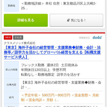
＜勤務地詳細＞ 本社 住所：東京都品川区上大崎2-
勤務地
25...
詳細を見る
気になる！
NEW
正社員
情報提供元
クラスメソッド株式会社
【東京】海外子会社の経営管理・支援業務◆財務・会計・法
務等／語学力を活かしてグローバル経営を支える【転職支援
サービス求人】
フレックス勤務
週休2日
土日祝休み
年間休日120日以上
学歴不問
求人の特徴
転勤なし・勤務地限定
語学力を活かす
【東京】海外子会社の経営管理・支援業務◆財務・会
仕事内容
計・...
＜予定年収＞ 500万円～800万円 ＜賃金形態＞ 月給
給与
制 ＜賃金内訳＞ 月額（...