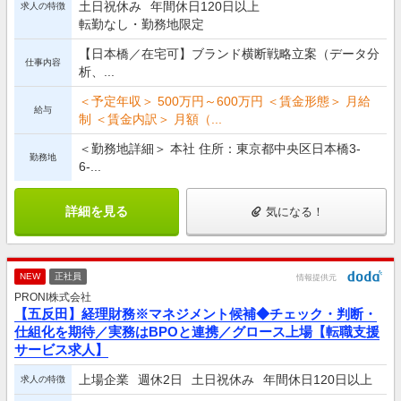
土日祝休み
年間休日120日以上
求人の特徴
転勤なし・勤務地限定
【日本橋／在宅可】ブランド横断戦略立案（データ分
仕事内容
析、...
＜予定年収＞ 500万円～600万円 ＜賃金形態＞ 月給
給与
制 ＜賃金内訳＞ 月額（...
＜勤務地詳細＞ 本社 住所：東京都中央区日本橋3-
勤務地
6-...
詳細を見る
気になる！
NEW
正社員
情報提供元
PRONI株式会社
【五反田】経理財務※マネジメント候補◆チェック・判断・
仕組化を期待／実務はBPOと連携／グロース上場【転職支援
サービス求人】
上場企業
週休2日
土日祝休み
年間休日120日以上
求人の特徴