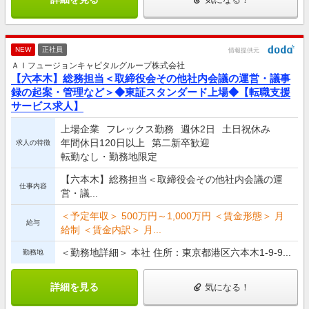
NEW
正社員
情報提供元
ＡＩフュージョンキャピタルグループ株式会社
【六本木】総務担当＜取締役会その他社内会議の運営・議事
録の起案・管理など＞◆東証スタンダード上場◆【転職支援
サービス求人】
上場企業
フレックス勤務
週休2日
土日祝休み
年間休日120日以上
第二新卒歓迎
求人の特徴
転勤なし・勤務地限定
【六本木】総務担当＜取締役会その他社内会議の運
仕事内容
営・議...
＜予定年収＞ 500万円～1,000万円 ＜賃金形態＞ 月
給与
給制 ＜賃金内訳＞ 月...
＜勤務地詳細＞ 本社 住所：東京都港区六本木1-9-9...
勤務地
詳細を見る
気になる！