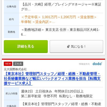
【品川・大崎】経理／プレイングマネージャー※東証
仕事内容
グロ...
＜予定年収＞ 1,001万円～1,200万円 ＜賃金形態＞
給与
年俸制 ＜賃金内訳＞...
＜勤務地詳細＞ 東京支店 住所：東京都品川区大崎1-
勤務地
6...
詳細を見る
気になる！
NEW
正社員
情報提供元
元大国際株式会社
【東京本社】管理部門スタッフ／経理・総務・不動産管理・
社長秘書業務など幅広いバックオフィス業務を担当【転職支
援サービス求人】
週休2日
土日祝休み
年間休日120日以上
求人の特徴
第二新卒歓迎
学歴不問
転勤なし・勤務地限定
【東京本社】管理部門スタッフ／経理・総務・不動産
仕事内容