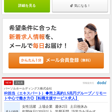
詳細を見る
気になる！
NEW
正社員
情報提供元
パーソルホールディングス株式会社
IR担当（エキスパート）◆売上高約1.5兆円グループ／リモー
ト中心で働き方◎【転職支援サービス求人】
女性活躍
上場企業
週休2日
土日祝休み
年間休日120日以上
学歴不問
語学力を活かす
求人の特徴