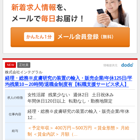
NEW
正社員
情報提供元
株式会社インテグラル
経理・総務※皮膚研究の装置の輸入・販売企業/年休125日/平
均残業10～20時間/退職金制度有【転職支援サービス求人】
女性活躍
残業少ない
週休2日
土日祝休み
求人の特徴
年間休日120日以上
転勤なし・勤務地限定
経理・総務※皮膚研究の装置の輸入・販売企業/年休
仕事内容
12...
＜予定年収＞ 400万円～500万円 ＜賃金形態＞ 月給
給与
制 ＜賃金内訳＞ 月額（...