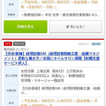
＜予定年収＞ 500万円～850万円 ＜賃金形態＞ 月給
給与
制 ＜賃金内訳＞ 月額（...
＜勤務地詳細＞ 本社 住所：東京都港区東新橋1-9-1...
勤務地
詳細を見る
気になる！
NEW
契約社員
情報提供元
株式会社コンヴァノ
【渋谷/新橋】経理財務GM（経理財務戦略立案・組織マネジ
メント）柔軟な働き方／全国にネイルサロン展開【転職支援
サービス求人】
女性活躍
上場企業
週休2日
土日祝休み
年間休日120日以上
転勤なし・勤務地限定
求人の特徴
管理職・マネージャー職採用
【渋谷/新橋】経理財務GM（経理財務戦略立案・組織
仕事内容
マ...
＜予定年収＞ 900万円～1,050万円 ＜賃金形態＞ 月
給与
給制 ＜賃金内訳＞ 月...