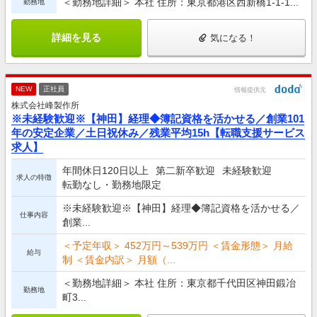
＜勤務地詳細＞ 本社 住所：東京都港区西新橋1-1-1...
勤務地
詳細を見る
気になる！
NEW
正社員
情報提供元
株式会社峰製作所
※未経験歓迎※【神田】経理◆簿記資格を活かせる／創業101
年の安定企業／土日祝休み／残業平均15h【転職支援サービス
求人】
年間休日120日以上
第二新卒歓迎
未経験歓迎
求人の特徴
転勤なし・勤務地限定
※未経験歓迎※【神田】経理◆簿記資格を活かせる／
仕事内容
創業...
＜予定年収＞ 452万円～539万円 ＜賃金形態＞ 月給
給与
制 ＜賃金内訳＞ 月額（...
＜勤務地詳細＞ 本社 住所：東京都千代田区神田鍛冶
勤務地
町3...