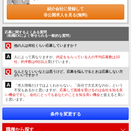
紹介会社に登録して
非公開求人を見る(無料)
応募に関するよくある質問
（転職EXによく寄せられる一般的な質問）
Q
他の人は何社くらい応募していますか？
A
人によって異なりますが、
内定をもらっている人の平均応募数は10
社、約半数は6社以上
受けています。
Q
なんとなくいいなとは思うけど、応募を悩んでるときは応募しない方
がいいですか？
A
「求人情報だけではよくわからない」「自分で大丈夫なのか」という
不安もあるかと思いますが、
応募して面接を受けるのは会社を知る良
い機会ですし、会社にとってもあなたのことを知る良い機会
と捉えると良い
と思います。
条件を変更する
職種から探す