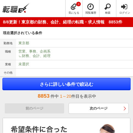
0
気になる
閲覧履歴
検索
ログイン
8/8更新！東京都の財務、会計、経理の転職・求人情報 8853件
現在選択されている条件
東京都
勤務地
営業、事務、企画系
職種
∟財務、会計、経理
未選択
業種
その他
さらに詳しい条件で絞込む
8853
件中
1～20
件目を表示中
前のページ
次のページ