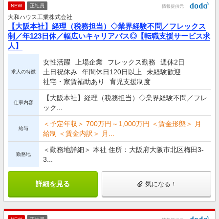
NEW
正社員
情報提供元
大和ハウス工業株式会社
【大阪本社】経理（税務担当）◇業界経験不問／フレックス
制／年123日休／幅広いキャリアパス◎【転職支援サービス求
人】
女性活躍
上場企業
フレックス勤務
週休2日
土日祝休み
年間休日120日以上
未経験歓迎
求人の特徴
社宅・家賃補助あり
育児支援制度
【大阪本社】経理（税務担当）◇業界経験不問／フレ
仕事内容
ック...
＜予定年収＞ 700万円～1,000万円 ＜賃金形態＞ 月
給与
給制 ＜賃金内訳＞ 月...
＜勤務地詳細＞ 本社 住所：大阪府大阪市北区梅田3-
勤務地
3...
詳細を見る
気になる！