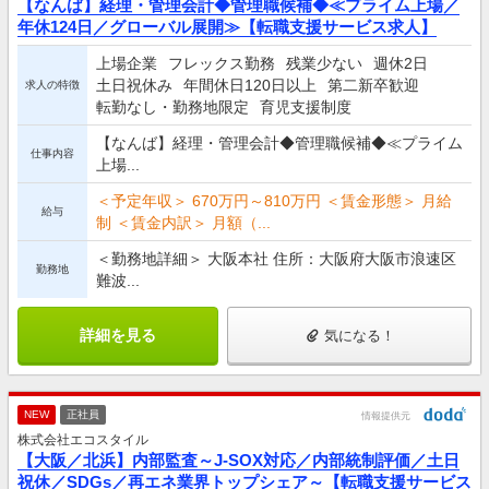
【なんば】経理・管理会計◆管理職候補◆≪プライム上場／
年休124日／グローバル展開≫【転職支援サービス求人】
上場企業
フレックス勤務
残業少ない
週休2日
土日祝休み
年間休日120日以上
第二新卒歓迎
求人の特徴
転勤なし・勤務地限定
育児支援制度
【なんば】経理・管理会計◆管理職候補◆≪プライム
仕事内容
上場...
＜予定年収＞ 670万円～810万円 ＜賃金形態＞ 月給
給与
制 ＜賃金内訳＞ 月額（...
＜勤務地詳細＞ 大阪本社 住所：大阪府大阪市浪速区
勤務地
難波...
詳細を見る
気になる！
NEW
正社員
情報提供元
株式会社エコスタイル
【大阪／北浜】内部監査～J-SOX対応／内部統制評価／土日
祝休／SDGs／再エネ業界トップシェア～【転職支援サービス