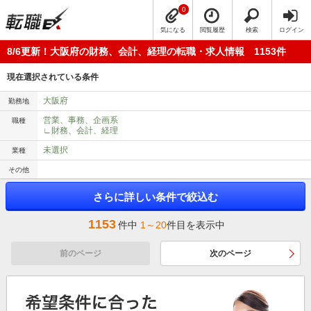
0
気になる
閲覧履歴
検索
ログイン
8/6更新！大阪府の財務、会計、経理の転職・求人情報 1153件
現在選択されている条件
大阪府
勤務地
営業、事務、企画系
職種
∟財務、会計、経理
未選択
業種
その他
さらに詳しい条件で絞込む
1153
件中
1～20
件目を表示中
前のページ
次のページ