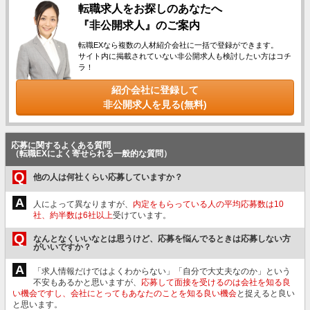
転職求人をお探しのあなたへ
『非公開求人』のご案内
転職EXなら複数の人材紹介会社に一括で登録ができます。
サイト内に掲載されていない非公開求人も検討したい方はコチ
ラ！
紹介会社に登録して
非公開求人を見る(無料)
応募に関するよくある質問
（転職EXによく寄せられる一般的な質問）
Q
他の人は何社くらい応募していますか？
A
人によって異なりますが、
内定をもらっている人の平均応募数は10
社、約半数は6社以上
受けています。
Q
なんとなくいいなとは思うけど、応募を悩んでるときは応募しない方
がいいですか？
A
「求人情報だけではよくわからない」「自分で大丈夫なのか」という
不安もあるかと思いますが、
応募して面接を受けるのは会社を知る良
い機会ですし、会社にとってもあなたのことを知る良い機会
と捉えると良い
と思います。