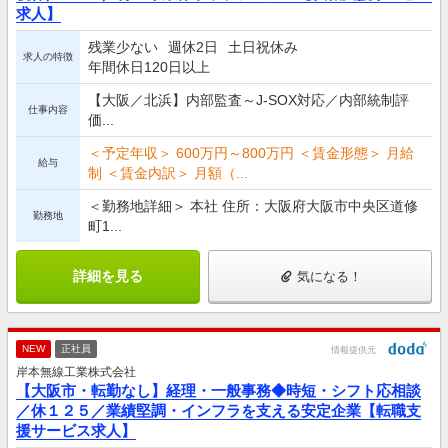
求人】
残業少ない
週休2日
土日祝休み
求人の特徴
年間休日120日以上
【大阪／北浜】内部監査～J-SOX対応／内部統制評
仕事内容
価...
＜予定年収＞ 600万円～800万円 ＜賃金形態＞ 月給
給与
制 ＜賃金内訳＞ 月額（...
＜勤務地詳細＞ 本社 住所：大阪府大阪市中央区道修
勤務地
町1...
詳細を見る
気になる！
NEW
正社員
情報提供元
岸本無線工業株式会社
【大阪市・転勤なし】経理・一般事務◆時短・シフト応相談
／休１２５／業績堅調・インフラを支える安定企業【転職支
援サービス求人】