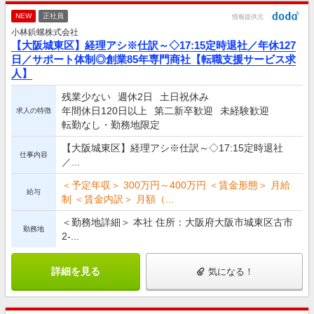
NEW
正社員
情報提供元
小林鋲螺株式会社
【大阪城東区】経理アシ※仕訳～◇17:15定時退社／年休127
日／サポート体制◎創業85年専門商社【転職支援サービス求
人】
残業少ない
週休2日
土日祝休み
年間休日120日以上
第二新卒歓迎
未経験歓迎
求人の特徴
転勤なし・勤務地限定
【大阪城東区】経理アシ※仕訳～◇17:15定時退社
仕事内容
／...
＜予定年収＞ 300万円～400万円 ＜賃金形態＞ 月給
給与
制 ＜賃金内訳＞ 月額（...
＜勤務地詳細＞ 本社 住所：大阪府大阪市城東区古市
勤務地
2-...
詳細を見る
気になる！