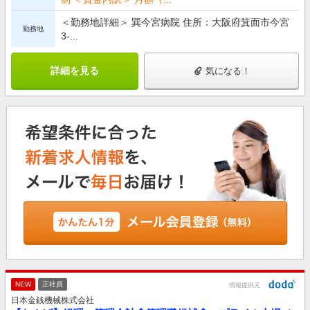
＜勤務地詳細＞ 巽今宮病院 住所：大阪府箕面市今宮
勤務地
3-...
詳細を見る
気になる！
NEW
正社員
情報提供元
日本金銭機械株式会社