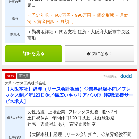
仕事内容
超...
＜予定年収＞ 607万円～990万円 ＜賃金形態＞ 月給
給与
制 ＜賃金内訳＞ 月額（...
＜勤務地詳細＞ 関西支社 住所：大阪府大阪市中央区
勤務地
南船...
詳細を見る
気になる！
NEW
正社員
情報提供元
大和ハウス工業株式会社
【大阪本社】経理（リース会計担当）◇業界経験不問／フレ
ックス制／年123日休／幅広いキャリアパス◎【転職支援サー
ビス求人】
女性活躍
上場企業
フレックス勤務
週休2日
土日祝休み
年間休日120日以上
未経験歓迎
求人の特徴
社宅・家賃補助あり
育児支援制度
【大阪本社】経理（リース会計担当）◇業界経験不問
仕事内容