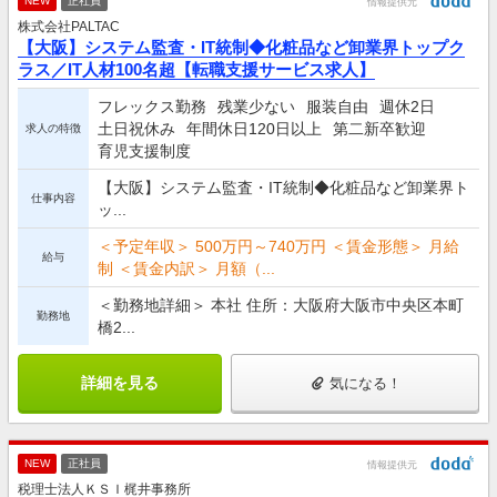
NEW
正社員
情報提供元
株式会社PALTAC
【大阪】システム監査・IT統制◆化粧品など卸業界トップク
ラス／IT人材100名超【転職支援サービス求人】
フレックス勤務
残業少ない
服装自由
週休2日
土日祝休み
年間休日120日以上
第二新卒歓迎
求人の特徴
育児支援制度
【大阪】システム監査・IT統制◆化粧品など卸業界ト
仕事内容
ッ...
＜予定年収＞ 500万円～740万円 ＜賃金形態＞ 月給
給与
制 ＜賃金内訳＞ 月額（...
＜勤務地詳細＞ 本社 住所：大阪府大阪市中央区本町
勤務地
橋2...
詳細を見る
気になる！
NEW
正社員
情報提供元
税理士法人ＫＳＩ梶井事務所