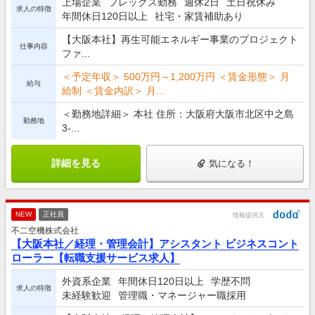
上場企業
フレックス勤務
週休2日
土日祝休み
求人の特徴
年間休日120日以上
社宅・家賃補助あり
【大阪本社】再生可能エネルギー事業のプロジェクト
仕事内容
ファ...
＜予定年収＞ 500万円～1,200万円 ＜賃金形態＞ 月
給与
給制 ＜賃金内訳＞ 月...
＜勤務地詳細＞ 本社 住所：大阪府大阪市北区中之島
勤務地
3-...
詳細を見る
気になる！
NEW
正社員
情報提供元
不二空機株式会社
【大阪本社／経理・管理会計】アシスタント ビジネスコント
ローラー【転職支援サービス求人】
外資系企業
年間休日120日以上
学歴不問
求人の特徴
未経験歓迎
管理職・マネージャー職採用