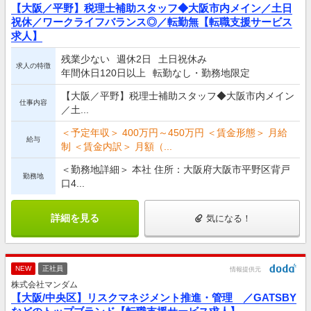
【大阪／平野】税理士補助スタッフ◆大阪市内メイン／土日
祝休／ワークライフバランス◎／転勤無【転職支援サービス
求人】
残業少ない
週休2日
土日祝休み
求人の特徴
年間休日120日以上
転勤なし・勤務地限定
【大阪／平野】税理士補助スタッフ◆大阪市内メイン
仕事内容
／土...
＜予定年収＞ 400万円～450万円 ＜賃金形態＞ 月給
給与
制 ＜賃金内訳＞ 月額（...
＜勤務地詳細＞ 本社 住所：大阪府大阪市平野区背戸
勤務地
口4...
詳細を見る
気になる！
NEW
正社員
情報提供元
株式会社マンダム
【大阪/中央区】リスクマネジメント推進・管理 ／GATSBY