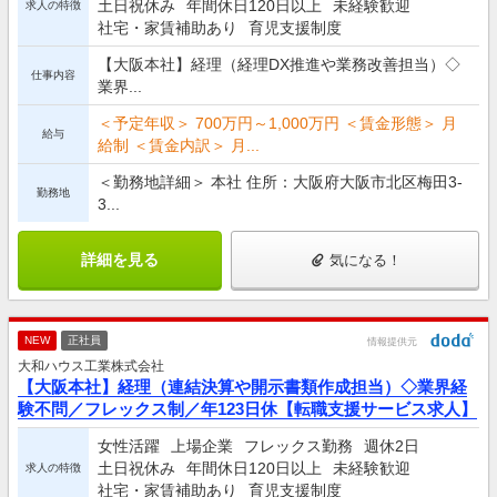
土日祝休み
年間休日120日以上
未経験歓迎
求人の特徴
社宅・家賃補助あり
育児支援制度
【大阪本社】経理（経理DX推進や業務改善担当）◇
仕事内容
業界...
＜予定年収＞ 700万円～1,000万円 ＜賃金形態＞ 月
給与
給制 ＜賃金内訳＞ 月...
＜勤務地詳細＞ 本社 住所：大阪府大阪市北区梅田3-
勤務地
3...
詳細を見る
気になる！
NEW
正社員
情報提供元
大和ハウス工業株式会社
【大阪本社】経理（連結決算や開示書類作成担当）◇業界経
験不問／フレックス制／年123日休【転職支援サービス求人】
女性活躍
上場企業
フレックス勤務
週休2日
土日祝休み
年間休日120日以上
未経験歓迎
求人の特徴
社宅・家賃補助あり
育児支援制度