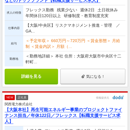
などのトップブランド【転職支援サービス求人】
フレックス勤務
残業少ない
週休2日
土日祝休み
求人の特徴
年間休日120日以上
研修制度・教育制度充実
【大阪/中央区】リスクマネジメント推進・管理 ／
仕事内容
GA...
＜予定年収＞ 660万円～720万円 ＜賃金形態＞ 月給
給与
制 ＜賃金内訳＞ 月額（...
＜勤務地詳細＞ 本社 住所：大阪府大阪市中央区十二
勤務地
軒町...
詳細を見る
気になる！
NEW
正社員
情報提供元
関西電力株式会社
【大阪本社】再生可能エネルギー事業のプロジェクトファイ
ナンス担当／年休122日／フレックス【転職支援サービス求
人】