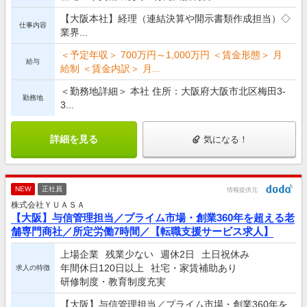
【大阪本社】経理（連結決算や開示書類作成担当）◇
仕事内容
業界...
＜予定年収＞ 700万円～1,000万円 ＜賃金形態＞ 月
給与
給制 ＜賃金内訳＞ 月...
＜勤務地詳細＞ 本社 住所：大阪府大阪市北区梅田3-
勤務地
3...
詳細を見る
気になる！
NEW
正社員
情報提供元
株式会社ＹＵＡＳＡ
【大阪】与信管理担当／プライム市場・創業360年を超える老
舗専門商社／所定労働7時間／【転職支援サービス求人】
上場企業
残業少ない
週休2日
土日祝休み
年間休日120日以上
社宅・家賃補助あり
求人の特徴
研修制度・教育制度充実
【大阪】与信管理担当／プライム市場・創業360年を