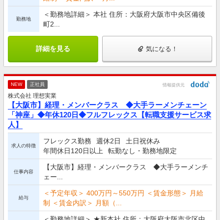
＜勤務地詳細＞ 本社 住所：大阪府大阪市中央区備後
勤務地
町2...
詳細を見る
気になる！
NEW
正社員
情報提供元
株式会社 理想実業
【大阪市】経理・メンバークラス ◆大手ラーメンチェーン
「神座」◆年休120日◆フルフレックス【転職支援サービス求
人】
フレックス勤務
週休2日
土日祝休み
求人の特徴
年間休日120日以上
転勤なし・勤務地限定
【大阪市】経理・メンバークラス ◆大手ラーメンチ
仕事内容
ェー...
＜予定年収＞ 400万円～550万円 ＜賃金形態＞ 月給
給与
制 ＜賃金内訳＞ 月額（...
＜勤務地詳細＞ ★新本社 住所：大阪府大阪市北区中