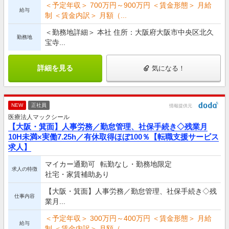
＜予定年収＞ 700万円～900万円 ＜賃金形態＞ 月給
給与
制 ＜賃金内訳＞ 月額（...
＜勤務地詳細＞ 本社 住所：大阪府大阪市中央区北久
勤務地
宝寺...
詳細を見る
気になる！
NEW
正社員
情報提供元
医療法人マックシール
【大阪・箕面】人事労務／勤怠管理、社保手続き◇残業月
10H未満×実働7.25h／有休取得ほぼ100％【転職支援サービス
求人】
マイカー通勤可
転勤なし・勤務地限定
求人の特徴
社宅・家賃補助あり
【大阪・箕面】人事労務／勤怠管理、社保手続き◇残
仕事内容
業月...
＜予定年収＞ 300万円～400万円 ＜賃金形態＞ 月給
給与
制 ＜賃金内訳＞ 月額（...