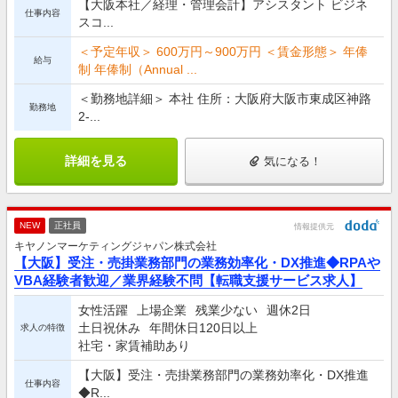
【大阪本社／経理・管理会計】アシスタント ビジネ
仕事内容
スコ...
＜予定年収＞ 600万円～900万円 ＜賃金形態＞ 年俸
給与
制 年俸制（Annual ...
＜勤務地詳細＞ 本社 住所：大阪府大阪市東成区神路
勤務地
2-...
詳細を見る
気になる！
NEW
正社員
情報提供元
キヤノンマーケティングジャパン株式会社
【大阪】受注・売掛業務部門の業務効率化・DX推進◆RPAや
VBA経験者歓迎／業界経験不問【転職支援サービス求人】
女性活躍
上場企業
残業少ない
週休2日
土日祝休み
年間休日120日以上
求人の特徴
社宅・家賃補助あり
【大阪】受注・売掛業務部門の業務効率化・DX推進
仕事内容
◆R...