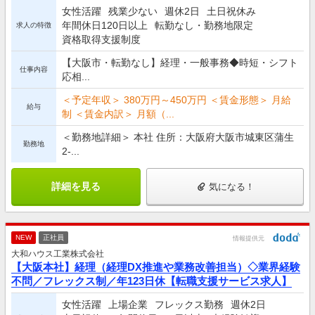
女性活躍
残業少ない
週休2日
土日祝休み
年間休日120日以上
転勤なし・勤務地限定
求人の特徴
資格取得支援制度
【大阪市・転勤なし】経理・一般事務◆時短・シフト
仕事内容
応相...
＜予定年収＞ 380万円～450万円 ＜賃金形態＞ 月給
給与
制 ＜賃金内訳＞ 月額（...
＜勤務地詳細＞ 本社 住所：大阪府大阪市城東区蒲生
勤務地
2-...
詳細を見る
気になる！
NEW
正社員
情報提供元
大和ハウス工業株式会社
【大阪本社】経理（経理DX推進や業務改善担当）◇業界経験
不問／フレックス制／年123日休【転職支援サービス求人】
女性活躍
上場企業
フレックス勤務
週休2日