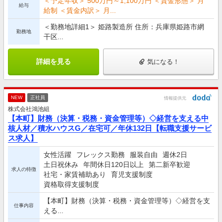
＜予定年収＞ 500万円～1,100万円 ＜賃金形態＞ 月
給与
給制 ＜賃金内訳＞ 月...
＜勤務地詳細1＞ 姫路製造所 住所：兵庫県姫路市網
勤務地
干区...
詳細を見る
気になる！
NEW
正社員
情報提供元
株式会社鴻池組
【本町】財務（決算・税務・資金管理等）◇経営を支える中
核人材／積水ハウスG／在宅可／年休132日【転職支援サービ
ス求人】
女性活躍
フレックス勤務
服装自由
週休2日
土日祝休み
年間休日120日以上
第二新卒歓迎
求人の特徴
社宅・家賃補助あり
育児支援制度
資格取得支援制度
【本町】財務（決算・税務・資金管理等）◇経営を支
仕事内容
える...