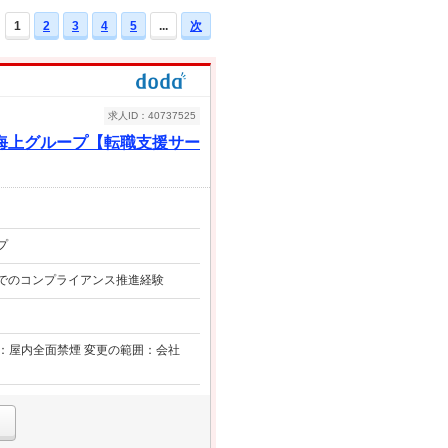
1
2
3
4
5
...
次
求人ID：40737525
海上グループ【転職支援サー
プ
）でのコンプライアンス推進経験
対策：屋内全面禁煙 変更の範囲：会社