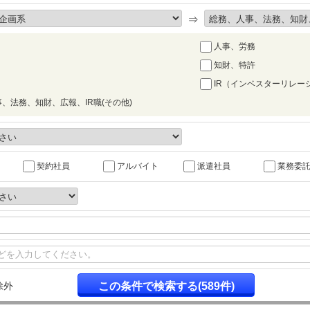
⇒
人事、労務
知財、特許
IR（インベスターリレー
、法務、知財、広報、IR職(その他)
契約社員
アルバイト
派遣社員
業務委
除外