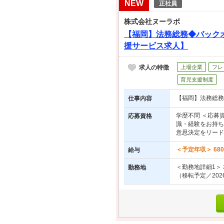
NEW
正社員
株式会社ヌーラボ
【福岡】法務総務◆バック
援サービス求人】
求人の特徴
上場企業
フレ
育児支援制度
【福岡】法務総務
仕事内容
学歴不問 ＜応募
応募資格
識・経験をお持ち
意思決定をリードし
＜予定年収＞ 680
給与
＜勤務地詳細1＞ 
勤務地
（移転予定／2026