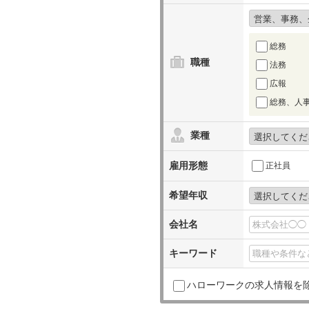
総務
職種
法務
広報
総務、人事
業種
雇用形態
正社員
希望年収
会社名
キーワード
ハローワークの求人情報を