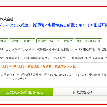
 株式会社
プライアンス推進）管理職／多様性ある組織でキャリア形成可
祝休み
年間休日120日以上
管理職・マネージャー職採用
社宅・家賃補助あり
理（コンプライアンス推進）管理職／多様性ある組織でキャリア形成可能・東京海
院、大学卒以上 ＜応募資格/応募条件＞ 【必須要件】 ・金融業界（特に保険業界
00万円～1,400万円 ＜賃金形態＞ 月給制 ＜賃金内訳＞ 月額（...
古屋支社 住所：愛知県名古屋市中区丸の内2-18-25 丸の内KSビル5F 受動喫煙
リモートワーク含む）
この求人の詳細を見る
気になる！