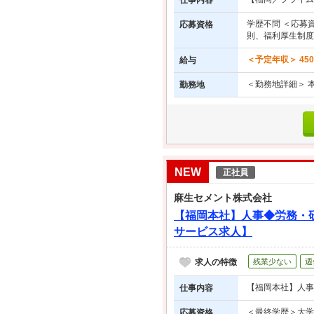
仕事内容
学歴不問 ＜応募
応募資格
則、福利厚生制度
＜予定年収＞ 45
給与
＜勤務地詳細＞ 
勤務地
NEW
正社員
麻生セメント株式会社
【福岡本社】人事◆労務・
サービス求人】
求人の特徴
残業少ない
週
【福岡本社】人事
仕事内容
＜最終学歴＞大学
応募資格