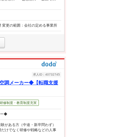
禁煙 変更の範囲：会社の定める事業所
求人ID：40732745
ア空調メーカー◆【転職支援
研修制度・教育制度充実
カー◆
ご経験がある方（中途・新卒問わず）
採用だけでなく研修や戦略などの人事