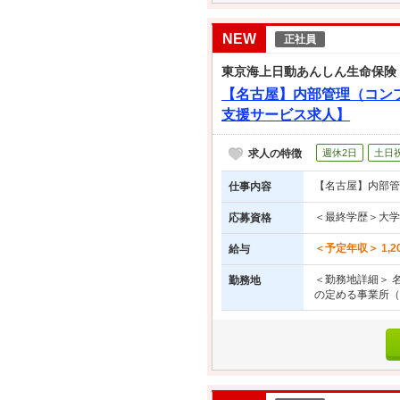
NEW
正社員
東京海上日動あんしん生命保険
【名古屋】内部管理（コン
支援サービス求人】
求人の特徴
週休2日
土日
【名古屋】内部管
仕事内容
＜最終学歴＞大学
応募資格
＜予定年収＞ 1,2
給与
＜勤務地詳細＞ 名
勤務地
の定める事業所（