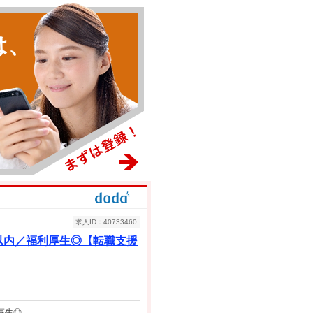
は、
求人ID：40733460
以内／福利厚生◎【転職支援
厚生◎