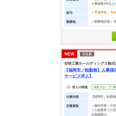
人事経験3年以上
＜予定年収＞ 54
給与
＜勤務地詳細＞ 本
勤務地
NEW
正社員
空研工業ホールディングス株式
【福岡市／転勤無】人事採
サービス求人】
求人の特徴
残業少ない
週
【福岡市／転勤無
仕事内容
＜最終学歴＞大学
応募資格
◇人材業界での営
企画経験の...