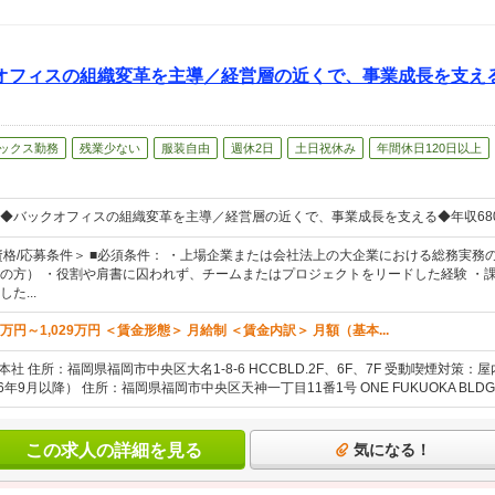
オフィスの組織変革を主導／経営層の近くで、事業成長を支える
ックス勤務
残業少ない
服装自由
週休2日
土日祝休み
年間休日120日以上
◆バックオフィスの組織変革を主導／経営層の近くで、事業成長を支える◆年収68
資格/応募条件＞ ■必須条件： ・上場企業または会社法上の大企業における総務実
の方） ・役割や肩書に囚われず、チームまたはプロジェクトをリードした経験 ・
た...
万円～1,029万円 ＜賃金形態＞ 月給制 ＜賃金内訳＞ 月額（基本...
本社 住所：福岡県福岡市中央区大名1-8-6 HCCBLD.2F、6F、7F 受動喫煙対策：
年9月以降） 住所：福岡県福岡市中央区天神一丁目11番1号 ONE FUKUOKA BLDG. 7
この求人の詳細を見る
気になる！