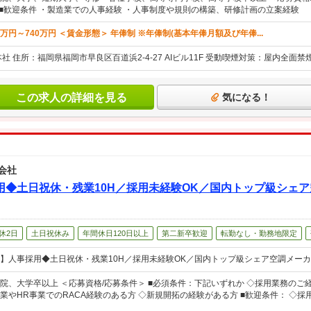
 ■歓迎条件 ・製造業での人事経験 ・人事制度や規則の構築、研修計画の立案経験
0万円～740万円 ＜賃金形態＞ 年俸制 ※年俸制(基本年俸月額及び年俸...
社 住所：福岡県福岡市早良区百道浜2-4-27 AIビル11F 受動喫煙対策：屋内全面
この求人の詳細を見る
気になる！
会社
用◆土日祝休・残業10H／採用未経験OK／国内トップ級シェ
休2日
土日祝休み
年間休日120日以上
第二新卒歓迎
転勤なし・勤務地限定
】人事採用◆土日祝休・残業10H／採用未経験OK／国内トップ級シェア空調メー
院、大学卒以上 ＜応募資格/応募条件＞ ■必須条件：下記いずれか ◇採用業務の
業やHR事業でのRACA経験のある方 ◇新規開拓の経験がある方 ■歓迎条件： ◇