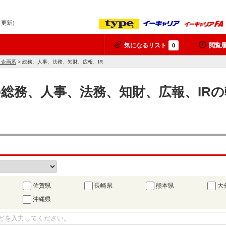
6 更新）
気になるリスト
閲覧
0
、企画系
> 総務、人事、法務、知財、広報、IR
県の総務、人事、法務、知財、広報、I
佐賀県
長崎県
熊本県
大
沖縄県