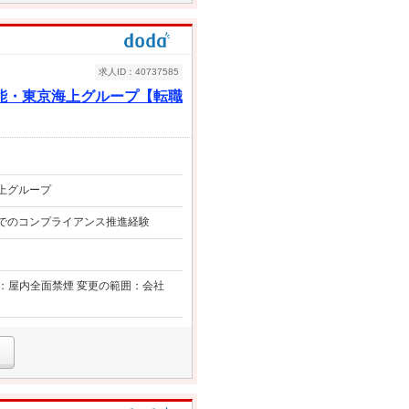
求人ID：40737585
能・東京海上グループ【転職
上グループ
）でのコンプライアンス推進経験
対策：屋内全面禁煙 変更の範囲：会社