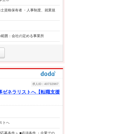
務士資格保有者 ・人事制度、就業規
更の範囲：会社の定める事業所
求人ID：40732967
事ゼネラリストへ【転職支援
ストへ
応募条件＞ ■必須条件 ・企業での