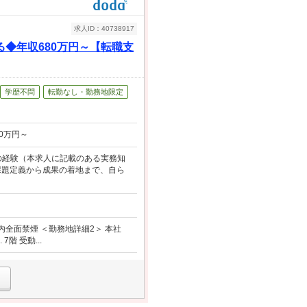
求人ID：40738917
◆年収680万円～【転職支
学歴不問
転勤なし・勤務地限定
0万円～
務の経験（本求人に記載のある実務知
課題定義から成果の着地まで、自ら
屋内全面禁煙 ＜勤務地詳細2＞ 本社
階 受動...