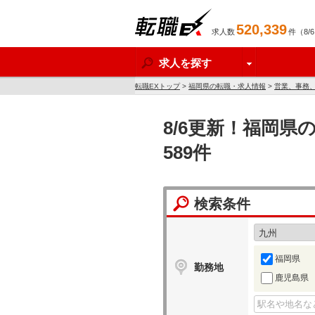
520,339
求人数
件（8/
転職EX
求人を探す
転職EXトップ
>
福岡県の転職・求人情報
>
営業、事務
8/6更新！福岡
589件
検索条件
福岡県
勤務地
鹿児島県