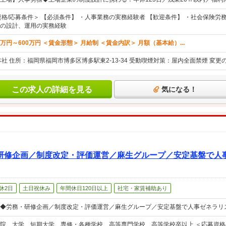
資格/応募条件＞ 【必須条件】 ・人事業務の実務経験者 【歓迎条件】 ・社会保険労
の設計、運用の実務経験
0万円～600万円 ＜賃金形態＞ 月給制 ＜賃金内訳＞ 月額（基本給）...
本社 住所：福岡県福岡市博多区博多駅東2-13-34 受動喫煙対策：屋内全面禁煙 変
この求人の詳細を見る
気になる！
研修企画／制度改定・評価運営／麻生グループ／安定基盤で人
休2日
土日祝休み
年間休日120日以上
社宅・家賃補助あり
◆労務・研修企画／制度改定・評価運営／麻生グループ／安定基盤で人事ゼネラリ
院、大学、短期大学、専修・各種学校、高等専門学校、高等学校卒以上 ＜応募資格/