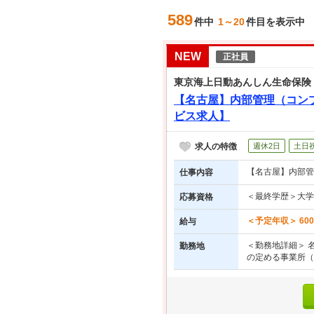
589
件中
1～20
件目を表示中
NEW
正社員
東京海上日動あんしん生命保険
【名古屋】内部管理（コン
ビス求人】
求人の特徴
週休2日
土日
【名古屋】内部管
仕事内容
＜最終学歴＞大学
応募資格
＜予定年収＞ 600
給与
＜勤務地詳細＞ 名
勤務地
の定める事業所（