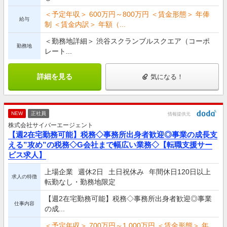
＜予定年収＞ 600万円～800万円 ＜賃金形態＞ 年俸
給与
制 ＜賃金内訳＞ 年額（...
＜勤務地詳細＞ 渋谷スクランブルスクエア（コーポ
勤務地
レート...
詳細を見る
気になる！
NEW
正社員
情報提供元
株式会社サイバーエージェント
【週2在宅勤務可能】税務◇事務所出身者歓迎◎事業の成長支
える”攻め”の税務◇G会社まで幅広い業務◇【転職支援サー
ビス求人】
上場企業
週休2日
土日祝休み
年間休日120日以上
求人の特徴
転勤なし・勤務地限定
【週2在宅勤務可能】税務◇事務所出身者歓迎◎事業
仕事内容
の成...
＜予定年収＞ 700万円～1,000万円 ＜賃金形態＞ 年