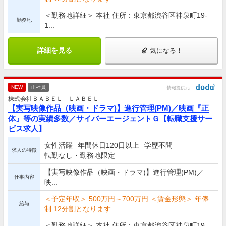
＜勤務地詳細＞ 本社 住所：東京都渋谷区神泉町19-
勤務地
1...
詳細を見る
気になる！
NEW
正社員
情報提供元
株式会社ＢＡＢＥＬ ＬＡＢＥＬ
【実写映像作品（映画・ドラマ)】進行管理(PM)／映画『正
体』等の実績多数／サイバーエージェントＧ【転職支援サー
ビス求人】
女性活躍
年間休日120日以上
学歴不問
求人の特徴
転勤なし・勤務地限定
【実写映像作品（映画・ドラマ)】進行管理(PM)／
仕事内容
映...
＜予定年収＞ 500万円～700万円 ＜賃金形態＞ 年俸
給与
制 12分割となります ...
＜勤務地詳細＞ 本社 住所：東京都渋谷区神泉町19-