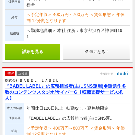
仕事内容
務全...
＜予定年収＞ 400万円～700万円 ＜賃金形態＞ 年俸
給与
制 12分割となります ...
＜勤務地詳細＞ 本社 住所：東京都渋谷区神泉町19-
勤務地
1...
詳細を見る
気になる！
NEW
正社員
情報提供元
株式会社ＢＡＢＥＬ ＬＡＢＥＬ
『BABEL LABEL』の広報担当者(主にSNS運用)◆話題作多
数のコンテンツスタジオ/サイバーG【転職支援サービス求
人】
年間休日120日以上
転勤なし・勤務地限定
求人の特徴
『BABEL LABEL』の広報担当者(主にSNS運...
仕事内容
＜予定年収＞ 400万円～800万円 ＜賃金形態＞ 年俸
給与
制 12分割となります ...