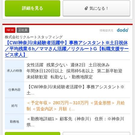
詳細を見る
気になる！
NEW
正社員
情報提供元
株式会社リクルートスタッフィング
【CW/神奈川/未経験者活躍中】事務アシスタント※土日祝休
／平均残業６h／ママさん活躍／リクルートG【転職支援サー
ビス求人】
女性活躍
残業少ない
週休2日
土日祝休み
年間休日120日以上
採用枠5名以上
第二新卒歓迎
求人の特徴
未経験歓迎
転勤なし・勤務地限定
【CW/神奈川/未経験者活躍中】事務アシスタント※
仕事内容
土...
＜予定年収＞ 280万円～310万円 ＜賃金形態＞ 月給
給与
制 ＜賃金内訳＞ 月額（...
＜勤務地詳細1＞ 顧客先（神奈川） 住所：※神奈川
勤務地
県...