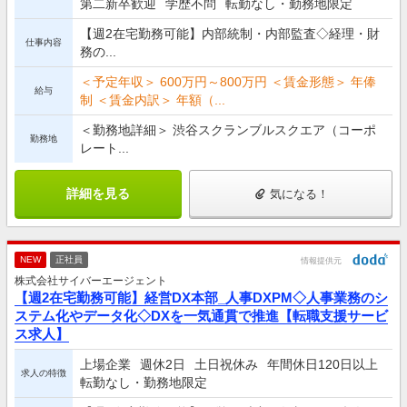
第二新卒歓迎
学歴不問
転勤なし・勤務地限定
【週2在宅勤務可能】内部統制・内部監査◇経理・財
仕事内容
務の...
＜予定年収＞ 600万円～800万円 ＜賃金形態＞ 年俸
給与
制 ＜賃金内訳＞ 年額（...
＜勤務地詳細＞ 渋谷スクランブルスクエア（コーポ
勤務地
レート...
詳細を見る
気になる！
NEW
正社員
情報提供元
株式会社サイバーエージェント
【週2在宅勤務可能】経営DX本部_人事DXPM◇人事業務のシ
ステム化やデータ化◇DXを一気通貫で推進【転職支援サービ
ス求人】
上場企業
週休2日
土日祝休み
年間休日120日以上
求人の特徴
転勤なし・勤務地限定