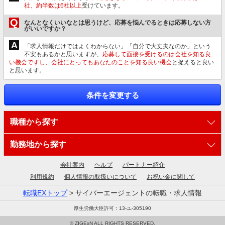
社、約半数は6社以上
受けています。
Q
なんとなくいいなとは思うけど、応募を悩んでるときは応募しない方
がいいですか？
A
「求人情報だけではよくわからない」「自分で大丈夫なのか」という
不安もあるかと思いますが、
応募して面接を受けるのは会社を知る良
い機会ですし、会社にとってもあなたのことを知る良い機会
と捉えると良い
と思います。
条件を変更する
職種から探す
勤務地から探す
会社案内
ヘルプ
パートナー紹介
利用規約
個人情報の取扱いについて
お祝い金に関して
転職EXトップ
> サイバーエージェントの転職・求人情報
厚生労働大臣許可：13-ユ-305190
© ZIGExN ALL RIGHTS RESERVED.