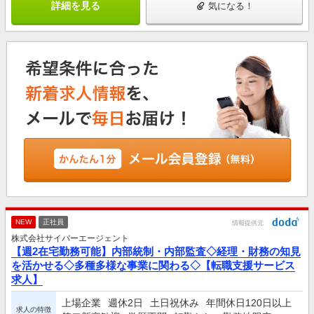
詳細を見る
気になる！
NEW
正社員
情報提供元
株式会社サイバーエージェント
【週2在宅勤務可能】内部統制・内部監査◇経理・財務の知見
を活かせる◇多種多様な事業に関わる◇【転職支援サービス
求人】
上場企業
週休2日
土日祝休み
年間休日120日以上
求人の特徴