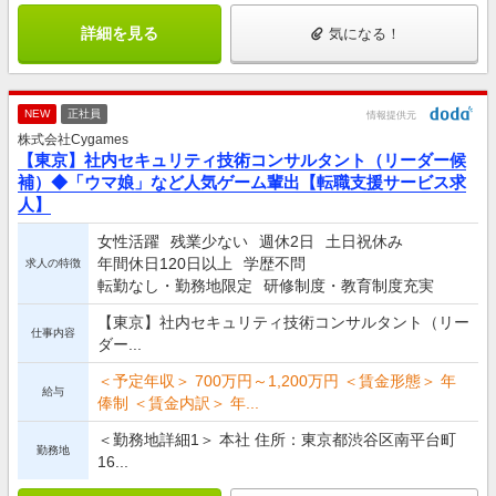
詳細を見る
気になる！
NEW
正社員
情報提供元
株式会社Cygames
【東京】社内セキュリティ技術コンサルタント（リーダー候
補）◆「ウマ娘」など人気ゲーム輩出【転職支援サービス求
人】
女性活躍
残業少ない
週休2日
土日祝休み
年間休日120日以上
学歴不問
求人の特徴
転勤なし・勤務地限定
研修制度・教育制度充実
【東京】社内セキュリティ技術コンサルタント（リー
仕事内容
ダー...
＜予定年収＞ 700万円～1,200万円 ＜賃金形態＞ 年
給与
俸制 ＜賃金内訳＞ 年...
＜勤務地詳細1＞ 本社 住所：東京都渋谷区南平台町
勤務地
16...