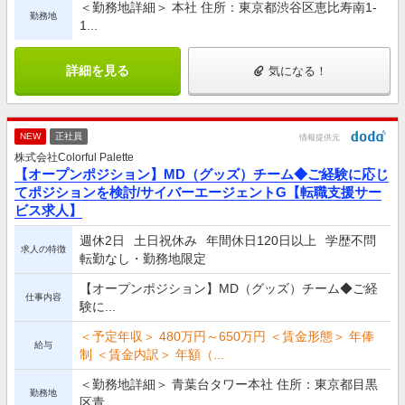
＜勤務地詳細＞ 本社 住所：東京都渋谷区恵比寿南1-
勤務地
1...
詳細を見る
気になる！
NEW
正社員
情報提供元
株式会社Colorful Palette
【オープンポジション】MD（グッズ）チーム◆ご経験に応じ
てポジションを検討/サイバーエージェントG【転職支援サー
ビス求人】
週休2日
土日祝休み
年間休日120日以上
学歴不問
求人の特徴
転勤なし・勤務地限定
【オープンポジション】MD（グッズ）チーム◆ご経
仕事内容
験に...
＜予定年収＞ 480万円～650万円 ＜賃金形態＞ 年俸
給与
制 ＜賃金内訳＞ 年額（...
＜勤務地詳細＞ 青葉台タワー本社 住所：東京都目黒
勤務地
区青...