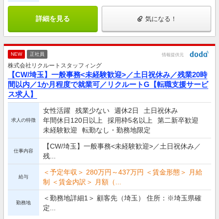
詳細を見る
気になる！
NEW
正社員
情報提供元
株式会社リクルートスタッフィング
【CW/埼玉】一般事務<未経験歓迎>／土日祝休み／残業20時
間以内／1か月程度で就業可／リクルートG【転職支援サービ
ス求人】
女性活躍
残業少ない
週休2日
土日祝休み
年間休日120日以上
採用枠5名以上
第二新卒歓迎
求人の特徴
未経験歓迎
転勤なし・勤務地限定
【CW/埼玉】一般事務<未経験歓迎>／土日祝休み／
仕事内容
残...
＜予定年収＞ 280万円～437万円 ＜賃金形態＞ 月給
給与
制 ＜賃金内訳＞ 月額（...
＜勤務地詳細1＞ 顧客先（埼玉） 住所：※埼玉県確
勤務地
定...