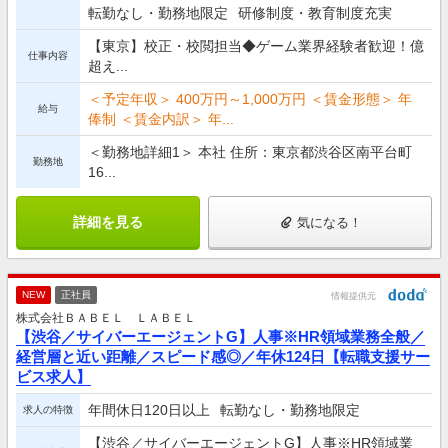
転勤なし・勤務地限定
研修制度・教育制度充実
【東京】校正・校閲担当◆ゲーム業界経験者歓迎！億
仕事内容
超え...
＜予定年収＞ 400万円～1,000万円 ＜賃金形態＞ 年
給与
俸制 ＜賃金内訳＞ 年...
＜勤務地詳細1＞ 本社 住所：東京都渋谷区南平台町
勤務地
16...
詳細を見る
気になる！
NEW
正社員
情報提供元
株式会社ＢＡＢＥＬ ＬＡＢＥＬ
【渋谷／サイバーエージェントG】人事※HR領域業務全般／
経営層と近い距離／スピード感◎／年休124日【転職支援サー
ビス求人】
年間休日120日以上
転勤なし・勤務地限定
求人の特徴
【渋谷／サイバーエージェントG】人事※HR領域業