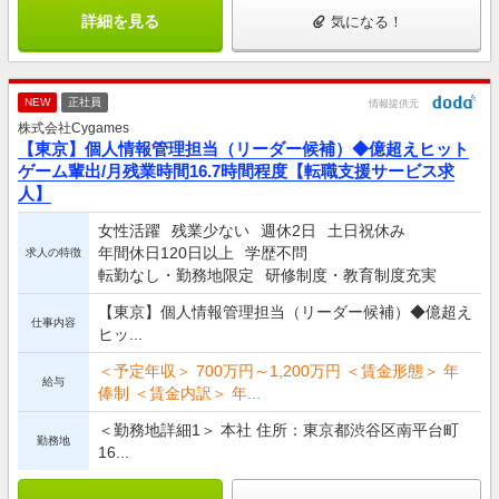
詳細を見る
気になる！
NEW
正社員
情報提供元
株式会社Cygames
【東京】個人情報管理担当（リーダー候補）◆億超えヒット
ゲーム輩出/月残業時間16.7時間程度【転職支援サービス求
人】
女性活躍
残業少ない
週休2日
土日祝休み
年間休日120日以上
学歴不問
求人の特徴
転勤なし・勤務地限定
研修制度・教育制度充実
【東京】個人情報管理担当（リーダー候補）◆億超え
仕事内容
ヒッ...
＜予定年収＞ 700万円～1,200万円 ＜賃金形態＞ 年
給与
俸制 ＜賃金内訳＞ 年...
＜勤務地詳細1＞ 本社 住所：東京都渋谷区南平台町
勤務地
16...