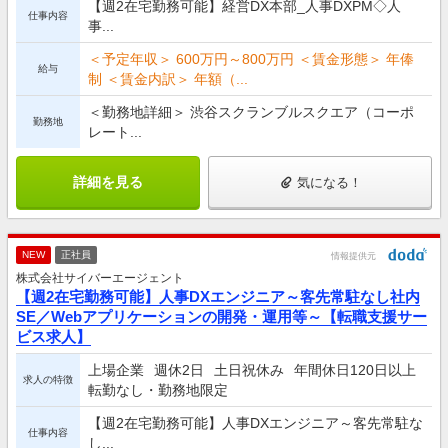
【週2在宅勤務可能】経営DX本部_人事DXPM◇人
仕事内容
事...
＜予定年収＞ 600万円～800万円 ＜賃金形態＞ 年俸
給与
制 ＜賃金内訳＞ 年額（...
＜勤務地詳細＞ 渋谷スクランブルスクエア（コーポ
勤務地
レート...
詳細を見る
気になる！
NEW
正社員
情報提供元
株式会社サイバーエージェント
【週2在宅勤務可能】人事DXエンジニア～客先常駐なし社内
SE／Webアプリケーションの開発・運用等～【転職支援サー
ビス求人】
上場企業
週休2日
土日祝休み
年間休日120日以上
求人の特徴
転勤なし・勤務地限定
【週2在宅勤務可能】人事DXエンジニア～客先常駐な
仕事内容
し...