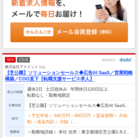
NEW
正社員
情報提供元
株式会社アドドットコム
【芝公園】ソリューションセールス◆広告AI SaaS／営業戦略
構築／COO直下【転職支援サービス求人】
週休2日
土日祝休み
年間休日120日以上
求人の特徴
転勤なし・勤務地限定
【芝公園】ソリューションセールス◆広告AI SaaS...
仕事内容
＜予定年収＞ 600万円～900万円 ＜賃金形態＞ 月給
給与
制 ＜賃金内訳＞ 月額（...
＜勤務地詳細＞ 本社 住所：東京都港区芝公園1-8-2...
勤務地