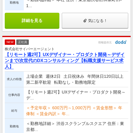
勤務地
1...
詳細を見る
気になる！
NEW
正社員
情報提供元
株式会社サイバーエージェント
【リモート週2可】UXデザイナー・プロダクト開発～デザイ
ンまで/次世代のDXコンサルティング【転職支援サービス求
人】
上場企業
週休2日
土日祝休み
年間休日120日以上
求人の特徴
第二新卒歓迎
転勤なし・勤務地限定
【リモート週2可】UXデザイナー・プロダクト開発～
仕事内容
デ...
＜予定年収＞ 600万円～1,000万円 ＜賃金形態＞ 年
給与
俸制 ＜賃金内訳＞ 年...
＜勤務地詳細＞ 渋谷スクランブルスクエア 住所：東
勤務地
京都...