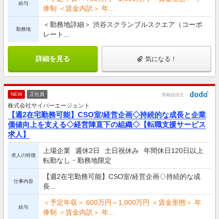
給与
俸制 ＜賃金内訳＞ 年...
＜勤務地詳細＞ 渋谷スクランブルスクエア（コーポ
勤務地
レート...
詳細を見る
気になる！
NEW
正社員
情報提供元
株式会社サイバーエージェント
【週2在宅勤務可能】CSO室/経営企画◇持続的な成長と企業
価値向上を支える◇経営陣直下の組織◇【転職支援サービス
求人】
上場企業
週休2日
土日祝休み
年間休日120日以上
求人の特徴
転勤なし・勤務地限定
【週2在宅勤務可能】CSO室/経営企画◇持続的な成
仕事内容
長...
＜予定年収＞ 600万円～1,000万円 ＜賃金形態＞ 年
給与
俸制 ＜賃金内訳＞ 年...