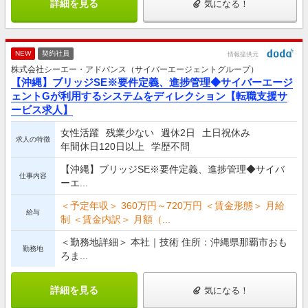
詳細を見る
気になる！
NEW
契約社員
情報提供元
株式会社シーエー・アドバンス（サイバーエージェントグループ）
【沖縄】ブリッジSE※要件定義、進捗管理◆サイバーエージ
ェントGが利用するシステムをディレクション【転職支援サ
ービス求人】
女性活躍
残業少ない
週休2日
土日祝休み
求人の特徴
年間休日120日以上
学歴不問
【沖縄】ブリッジSE※要件定義、進捗管理◆サイバ
仕事内容
ーエ...
＜予定年収＞ 360万円～720万円 ＜賃金形態＞ 月給
給与
制 ＜賃金内訳＞ 月額（...
＜勤務地詳細＞ 本社｜技術 住所：沖縄県那覇市おも
勤務地
ろま...
詳細を見る
気になる！