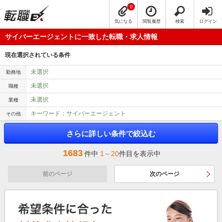
0
気になる
閲覧履歴
検索
ログイン
サイバーエージェントに一致した転職・求人情報
現在選択されている条件
未選択
勤務地
未選択
職種
未選択
業種
キーワード：サイバーエージェント
その他
さらに詳しい条件で絞込む
1683
件中
1～20
件目を表示中
前のページ
次のページ