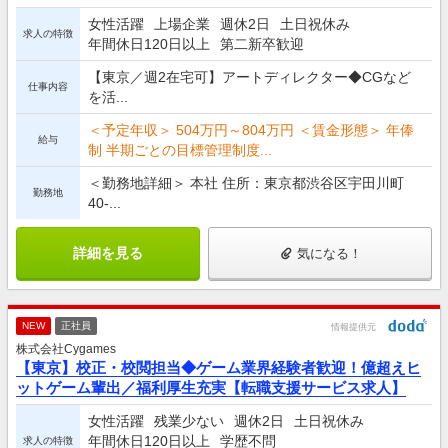
女性活躍
上場企業
週休2日
土日祝休み
求人の特徴
年間休日120日以上
第二新卒歓迎
【東京／週2在宅可】アートディレクター◆CGなど
仕事内容
を活...
＜予定年収＞ 504万円～804万円 ＜賃金形態＞ 年俸
給与
制 半期ごとの目標管理制度...
＜勤務地詳細＞ 本社 住所：東京都渋谷区宇田川町
勤務地
40-...
詳細を見る
気になる！
NEW
正社員
情報提供元
株式会社Cygames
【東京】校正・校閲担当◆ゲーム業界経験者歓迎！億超えヒ
ットゲーム輩出／福利厚生充実【転職支援サービス求人】
女性活躍
残業少ない
週休2日
土日祝休み
年間休日120日以上
学歴不問
求人の特徴