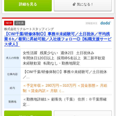
詳細を見る
気になる！
NEW
正社員
情報提供元
株式会社リクルートスタッフィング
【CW/千葉/研修体制◎】事務※未経験可／土日祝休／平均残
業６h／着実に昇給可能／入社後フォロー◎【転職支援サービ
ス求人】
女性活躍
残業少ない
週休2日
土日祝休み
年間休日120日以上
採用枠5名以上
第二新卒歓迎
求人の特徴
未経験歓迎
転勤なし・勤務地限定
【CW/千葉/研修体制◎】事務※未経験可／土日祝休
仕事内容
／...
＜予定年収＞ 280万円～310万円 ＜賃金形態＞ 月給
給与
制 ＜賃金内訳＞ 月額（...
＜勤務地詳細1＞ 顧客先（千葉） 住所：※千葉県確
勤務地
定...