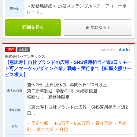
＜勤務地詳細＞ 渋谷スクランブルスクエア（コーポ
勤務地
レート...
詳細を見る
気になる！
NEW
正社員
情報提供元
株式会社セブンデックス
【恵比寿】自社ブランドの広報・SNS運用担当／週2日リモー
ト可／マーケ×デザイン企業／戦略～実行まで【転職支援サー
ビス求人】
週休2日
土日祝休み
年間休日120日以上
第二新卒歓迎
学歴不問
未経験歓迎
求人の特徴
転勤なし・勤務地限定
【恵比寿】自社ブランドの広報・SNS運用担当／週2
仕事内容
日...
＜予定年収＞ 450万円～650万円 ＜賃金形態＞ 月給
給与
制 ＜賃金内訳＞ 月額（...