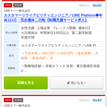
NEW
正社員
情報提供元
LINEヤフー株式会社
カスタマーリライアビリティエンジニア／LINE Platform◆年
休121日・完全週休二日制【転職支援サービス求人】
女性活躍
上場企業
フレックス勤務
週休2日
土日祝休み
年間休日120日以上
第二新卒歓迎
求人の特徴
学歴不問
カスタマーリライアビリティエンジニア／LINE Pl...
仕事内容
＜予定年収＞ 600万円～1,000万円 ＜賃金形態＞ 月
給与
給制 ＜賃金内訳＞ 月...
＜勤務地詳細＞ 赤坂オフィス 住所：東京都港区赤坂
勤務地
2-...
詳細を見る
気になる！
NEW
正社員
情報提供元
LINEヤフー株式会社