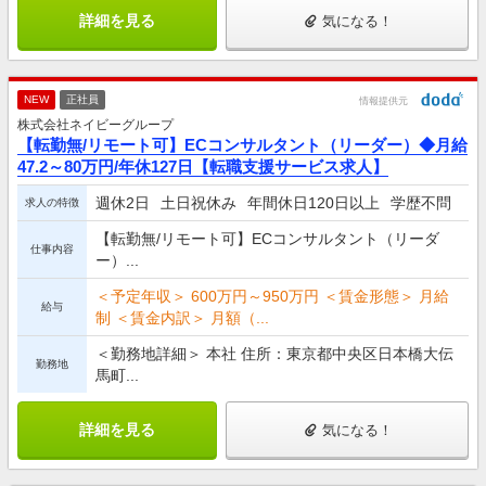
詳細を見る
気になる！
NEW
正社員
情報提供元
株式会社ネイビーグループ
【転勤無/リモート可】ECコンサルタント（リーダー）◆月給
47.2～80万円/年休127日【転職支援サービス求人】
週休2日
土日祝休み
年間休日120日以上
学歴不問
求人の特徴
【転勤無/リモート可】ECコンサルタント（リーダ
仕事内容
ー）...
＜予定年収＞ 600万円～950万円 ＜賃金形態＞ 月給
給与
制 ＜賃金内訳＞ 月額（...
＜勤務地詳細＞ 本社 住所：東京都中央区日本橋大伝
勤務地
馬町...
詳細を見る
気になる！