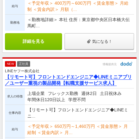
＜予定年収＞ 400万円～600万円 ＜賃金形態＞ 月給
給与
制 ＜賃金内訳＞ 月額（...
＜勤務地詳細＞ 本社 住所：東京都中央区日本橋大伝
勤務地
馬町...
詳細を見る
気になる！
NEW
正社員
情報提供元
LINEヤフー株式会社
【リモート可】フロントエンドエンジニア◆LINEミニアプリ
／ユーザー重視の製品開発【転職支援サービス求人】
上場企業
フレックス勤務
週休2日
土日祝休み
求人の特徴
年間休日120日以上
学歴不問
【リモート可】フロントエンドエンジニア◆LINEミ
仕事内容
ニ...
＜予定年収＞ 650万円～1,460万円 ＜賃金形態＞ 月
給与
給制 ＜賃金内訳＞ 月...