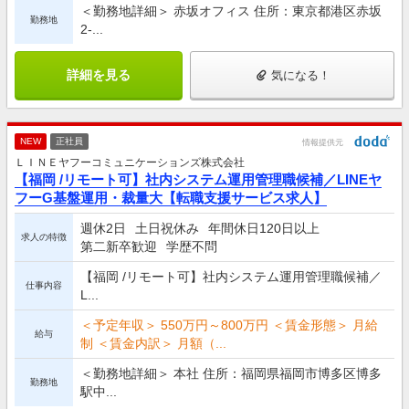
＜勤務地詳細＞ 赤坂オフィス 住所：東京都港区赤坂
勤務地
2-...
詳細を見る
気になる！
NEW
正社員
情報提供元
ＬＩＮＥヤフーコミュニケーションズ株式会社
【福岡 /リモート可】社内システム運用管理職候補／LINEヤ
フーG基盤運用・裁量大【転職支援サービス求人】
週休2日
土日祝休み
年間休日120日以上
求人の特徴
第二新卒歓迎
学歴不問
【福岡 /リモート可】社内システム運用管理職候補／
仕事内容
L...
＜予定年収＞ 550万円～800万円 ＜賃金形態＞ 月給
給与
制 ＜賃金内訳＞ 月額（...
＜勤務地詳細＞ 本社 住所：福岡県福岡市博多区博多
勤務地
駅中...