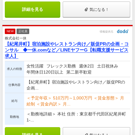
詳細を見る
気になる！
NEW
正社員
情報提供元
株式会社一休
【紀尾井町】宿泊施設やレストラン向け／販促PRの企画・コ
ンサル ◆一休.comなど／LINEヤフーG【転職支援サービス
求人】
女性活躍
フレックス勤務
週休2日
土日祝休み
求人の特徴
年間休日120日以上
第二新卒歓迎
【紀尾井町】宿泊施設やレストラン向け／販促PRの
仕事内容
企画...
＜予定年収＞ 510万円～1,000万円 ＜賃金形態＞ 月
給与
給制 ＜賃金内訳＞ 月...
＜勤務地詳細＞ 本社 住所：東京都千代田区紀尾井町
勤務地
1-...
詳細を見る