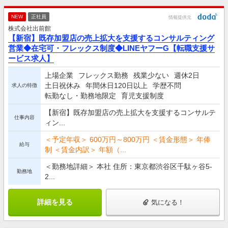
NEW
正社員
情報提供元
株式会社出前館
【新宿】既存加盟店の売上拡大を支援するコンサルティング
営業◆在宅可・フレックス制度◆LINEヤフーG【転職支援サ
ービス求人】
上場企業
フレックス勤務
残業少ない
週休2日
土日祝休み
年間休日120日以上
学歴不問
求人の特徴
転勤なし・勤務地限定
育児支援制度
【新宿】既存加盟店の売上拡大を支援するコンサルテ
仕事内容
ィン...
＜予定年収＞ 600万円～800万円 ＜賃金形態＞ 年俸
給与
制 ＜賃金内訳＞ 年額（...
＜勤務地詳細＞ 本社 住所：東京都渋谷区千駄ヶ谷5-
勤務地
2...
詳細を見る
気になる！