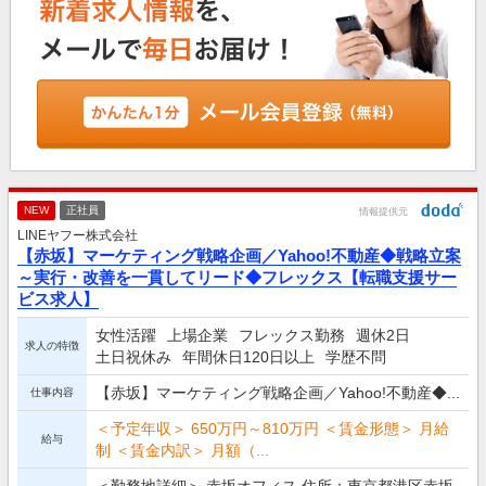
NEW
正社員
情報提供元
LINEヤフー株式会社
【赤坂】マーケティング戦略企画／Yahoo!不動産◆戦略立案
～実行・改善を一貫してリード◆フレックス【転職支援サー
ビス求人】
女性活躍
上場企業
フレックス勤務
週休2日
求人の特徴
土日祝休み
年間休日120日以上
学歴不問
【赤坂】マーケティング戦略企画／Yahoo!不動産◆...
仕事内容
＜予定年収＞ 650万円～810万円 ＜賃金形態＞ 月給
給与
制 ＜賃金内訳＞ 月額（...
＜勤務地詳細＞ 赤坂オフィス 住所：東京都港区赤坂