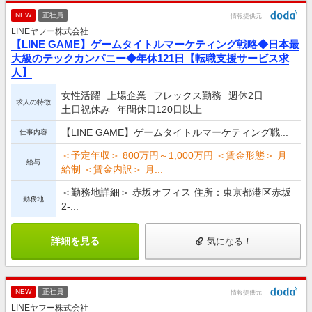
NEW
正社員
情報提供元
LINEヤフー株式会社
【LINE GAME】ゲームタイトルマーケティング戦略◆日本最
大級のテックカンパニー◆年休121日【転職支援サービス求
人】
女性活躍
上場企業
フレックス勤務
週休2日
求人の特徴
土日祝休み
年間休日120日以上
【LINE GAME】ゲームタイトルマーケティング戦...
仕事内容
＜予定年収＞ 800万円～1,000万円 ＜賃金形態＞ 月
給与
給制 ＜賃金内訳＞ 月...
＜勤務地詳細＞ 赤坂オフィス 住所：東京都港区赤坂
勤務地
2-...
詳細を見る
気になる！
NEW
正社員
情報提供元
LINEヤフー株式会社