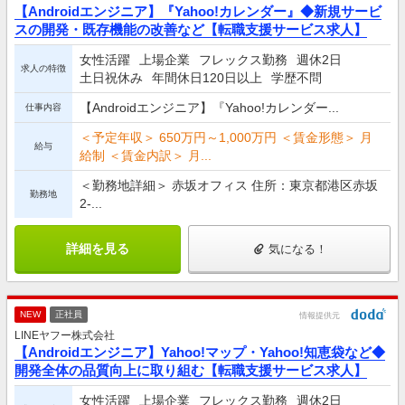
【Androidエンジニア】『Yahoo!カレンダー』◆新規サービ
スの開発・既存機能の改善など【転職支援サービス求人】
女性活躍
上場企業
フレックス勤務
週休2日
求人の特徴
土日祝休み
年間休日120日以上
学歴不問
【Androidエンジニア】『Yahoo!カレンダー...
仕事内容
＜予定年収＞ 650万円～1,000万円 ＜賃金形態＞ 月
給与
給制 ＜賃金内訳＞ 月...
＜勤務地詳細＞ 赤坂オフィス 住所：東京都港区赤坂
勤務地
2-...
詳細を見る
気になる！
NEW
正社員
情報提供元
LINEヤフー株式会社
【Androidエンジニア】Yahoo!マップ・Yahoo!知恵袋など◆
開発全体の品質向上に取り組む【転職支援サービス求人】
女性活躍
上場企業
フレックス勤務
週休2日