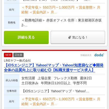
＜予定年収＞ 550万円～1,000万円 ＜賃金形態＞ 月
給与
給制 ＜賃金内訳＞ 月...
＜勤務地詳細＞ 赤坂オフィス 住所：東京都港区赤坂
勤務地
2-...
詳細を見る
気になる！
NEW
正社員
情報提供元
LINEヤフー株式会社
【iOSエンジニア】Yahoo!マップ・Yahoo!知恵袋など◆開発
全体の品質向上に取り組む◎【転職支援サービス求人】
女性活躍
上場企業
フレックス勤務
週休2日
求人の特徴
土日祝休み
年間休日120日以上
学歴不問
【iOSエンジニア】Yahoo!マップ・Yahoo!...
仕事内容
＜予定年収＞ 650万円～1,000万円 ＜賃金形態＞ 月
給与
給制 ＜賃金内訳＞ 月...