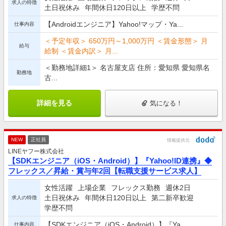
求人の特徴
土日祝休み
年間休日120日以上
学歴不問
【Androidエンジニア】Yahoo!マップ・Ya...
仕事内容
＜予定年収＞ 650万円～1,000万円 ＜賃金形態＞ 月
給与
給制 ＜賃金内訳＞ 月...
＜勤務地詳細1＞ 名古屋支店 住所：愛知県 愛知県名
勤務地
古...
詳細を見る
気になる！
NEW
正社員
情報提供元
LINEヤフー株式会社
【SDKエンジニア（iOS・Android）】『Yahoo!ID連携』◆
フレックス／昇給・賞与年2回【転職支援サービス求人】
女性活躍
上場企業
フレックス勤務
週休2日
土日祝休み
年間休日120日以上
第二新卒歓迎
求人の特徴
学歴不問
【SDKエンジニア（iOS・Android）】『Ya...
仕事内容