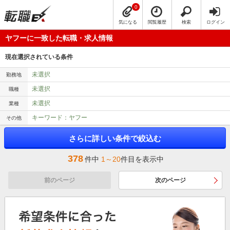
0
気になる
閲覧履歴
検索
ログイン
ヤフーに一致した転職・求人情報
現在選択されている条件
未選択
勤務地
未選択
職種
未選択
業種
キーワード：ヤフー
その他
さらに詳しい条件で絞込む
378
件中
1～20
件目を表示中
前のページ
次のページ