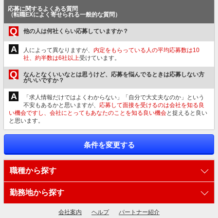
応募に関するよくある質問
（転職EXによく寄せられる一般的な質問）
Q
他の人は何社くらい応募していますか？
A
人によって異なりますが、
内定をもらっている人の平均応募数は10
社、約半数は6社以上
受けています。
Q
なんとなくいいなとは思うけど、応募を悩んでるときは応募しない方
がいいですか？
A
「求人情報だけではよくわからない」「自分で大丈夫なのか」という
不安もあるかと思いますが、
応募して面接を受けるのは会社を知る良
い機会ですし、会社にとってもあなたのことを知る良い機会
と捉えると良い
と思います。
条件を変更する
職種から探す
勤務地から探す
会社案内
ヘルプ
パートナー紹介