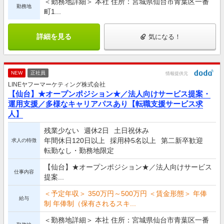
＜勤務地詳細＞ 本社 住所：宮城県仙台市青葉区一番
勤務地
町1...
詳細を見る
気になる！
NEW
正社員
情報提供元
LINEヤフーマーケティング株式会社
【仙台】★オープンポジション★／法人向けサービス提案・
運用支援／多様なキャリアパスあり【転職支援サービス求
人】
残業少ない
週休2日
土日祝休み
年間休日120日以上
採用枠5名以上
第二新卒歓迎
求人の特徴
転勤なし・勤務地限定
【仙台】★オープンポジション★／法人向けサービス
仕事内容
提案...
＜予定年収＞ 350万円～500万円 ＜賃金形態＞ 年俸
給与
制 年俸制（保有されるスキ...
＜勤務地詳細＞ 本社 住所：宮城県仙台市青葉区一番