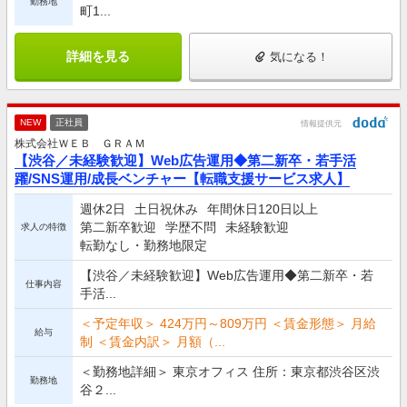
勤務地
町1...
詳細を見る
気になる！
NEW
正社員
情報提供元
株式会社ＷＥＢ ＧＲＡＭ
【渋谷／未経験歓迎】Web広告運用◆第二新卒・若手活
躍/SNS運用/成長ベンチャー【転職支援サービス求人】
週休2日
土日祝休み
年間休日120日以上
第二新卒歓迎
学歴不問
未経験歓迎
求人の特徴
転勤なし・勤務地限定
【渋谷／未経験歓迎】Web広告運用◆第二新卒・若
仕事内容
手活...
＜予定年収＞ 424万円～809万円 ＜賃金形態＞ 月給
給与
制 ＜賃金内訳＞ 月額（...
＜勤務地詳細＞ 東京オフィス 住所：東京都渋谷区渋
勤務地
谷２...