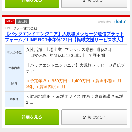
気になる！
NEW
正社員
情報提供元
LINEヤフー株式会社
【バックエンドエンジニア】大規模メッセージ送信プラット
フォーム／LINE BOT◆年休121日【転職支援サービス求人】
女性活躍
上場企業
フレックス勤務
週休2日
求人の特徴
土日祝休み
年間休日120日以上
学歴不問
【バックエンドエンジニア】大規模メッセージ送信プ
仕事内容
ラッ...
＜予定年収＞ 950万円～1,400万円 ＜賃金形態＞ 月
給与
給制 ＜賃金内訳＞ 月...
＜勤務地詳細＞ 赤坂オフィス 住所：東京都港区赤坂
勤務地
2-...
詳細を見る
気になる！