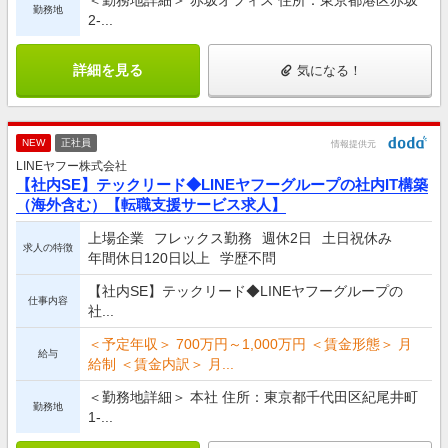
勤務地
2-...
詳細を見る
気になる！
NEW
正社員
情報提供元
LINEヤフー株式会社
【社内SE】テックリード◆LINEヤフーグループの社内IT構築
（海外含む）【転職支援サービス求人】
上場企業
フレックス勤務
週休2日
土日祝休み
求人の特徴
年間休日120日以上
学歴不問
【社内SE】テックリード◆LINEヤフーグループの
仕事内容
社...
＜予定年収＞ 700万円～1,000万円 ＜賃金形態＞ 月
給与
給制 ＜賃金内訳＞ 月...
＜勤務地詳細＞ 本社 住所：東京都千代田区紀尾井町
勤務地
1-...