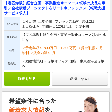
【港区赤坂】経営企画・事業推進◆コマース領域の成長を牽
引／全社横断プロジェクトをリード◆フレックス【転職支援
サービス求人】
女性活躍
上場企業
フレックス勤務
週休2日
求人の特徴
土日祝休み
年間休日120日以上
学歴不問
【港区赤坂】経営企画・事業推進◆コマース領域の成
仕事内容
長を...
＜予定年収＞ 800万円～1,300万円 ＜賃金形態＞ 月
給与
給制 ＜賃金内訳＞ 月...
＜勤務地詳細＞ 赤坂オフィス 住所：東京都港区赤坂
勤務地
2-...
詳細を見る
気になる！