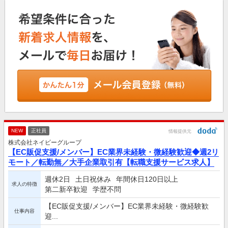
NEW
正社員
情報提供元
株式会社ネイビーグループ
【EC販促支援/メンバー】EC業界未経験・微経験歓迎◆週2リ
モート／転勤無／大手企業取引有【転職支援サービス求人】
週休2日
土日祝休み
年間休日120日以上
求人の特徴
第二新卒歓迎
学歴不問
【EC販促支援/メンバー】EC業界未経験・微経験歓
仕事内容
迎...