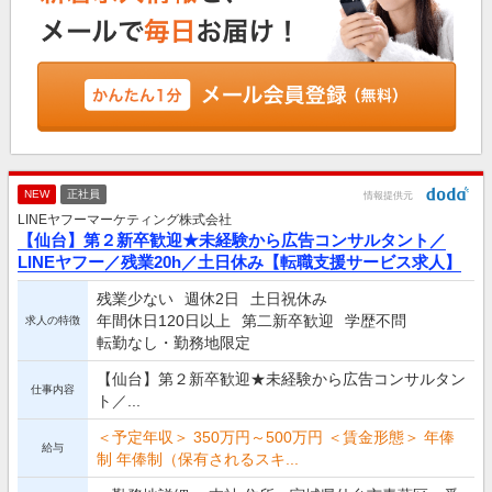
NEW
正社員
情報提供元
LINEヤフーマーケティング株式会社
【仙台】第２新卒歓迎★未経験から広告コンサルタント／
LINEヤフー／残業20h／土日休み【転職支援サービス求人】
残業少ない
週休2日
土日祝休み
年間休日120日以上
第二新卒歓迎
学歴不問
求人の特徴
転勤なし・勤務地限定
【仙台】第２新卒歓迎★未経験から広告コンサルタン
仕事内容
ト／...
＜予定年収＞ 350万円～500万円 ＜賃金形態＞ 年俸
給与
制 年俸制（保有されるスキ...