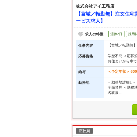
株式会社アイ工務店
【宮城／転勤無】注文住宅
ービス求人】
求人の特徴
週休2日
採用
【宮城／転勤無】
仕事内容
学歴不問 ＜応募
応募資格
お住まいから車で
＜予定年収＞ 600
給与
＜勤務地詳細1＞
勤務地
全面禁煙 ＜勤務
名取展...
正社員