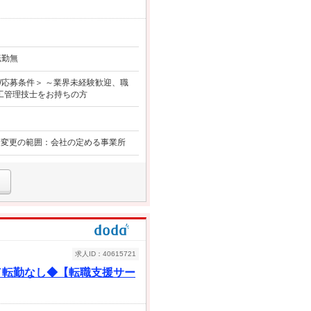
転勤無
応募条件＞ ～業界未経験歓迎、職
施工管理技士をお持ちの方
煙 変更の範囲：会社の定める事業所
求人ID：40615721
／転勤なし◆【転職支援サー