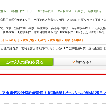
祝休み
年間休日120日以上
第二新卒歓迎
未経験歓迎
転勤なし・勤務地限定
◎施工管理◇年休127日・土日祝休／年収400万円～／建物に必要なダクト工事／
院、大学、短期大学、専修・各種学校、高等専門学校、高等学校卒以上 ＜応募資格/
二新卒歓迎～ ■必須条件：普通自動車運転免許 ■歓迎条件：1級または2級管工事
0万円～540万円 ＜賃金形態＞ 月給制 ＜賃金内訳＞ 月額（基本給）...
仙台営業所 住所：宮城県宮城郡利府町しらかし台6-1-7 受動喫煙対策：屋内全面禁
この求人の詳細を見る
気になる！
ニア◆電気設計経験者歓迎！長期就業したい方へ／年休125日