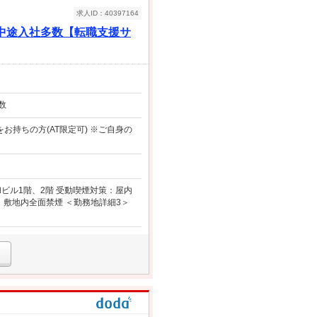
求人ID：40397164
中途入社多数【転職支援サ
数
お持ちの方(AT限定可) ※ご自身の
ビル1階、2階 受動喫煙対策：屋内
：敷地内全面禁煙 ＜勤務地詳細3＞