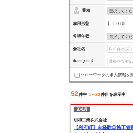
業種
雇用形態
正社員
希望年収
会社名
キーワード
ハローワークの求人情報を
52
件中
1～20
件目を表示中
正社員
明和工業株式会社
【利府町】未経験◎施工管理