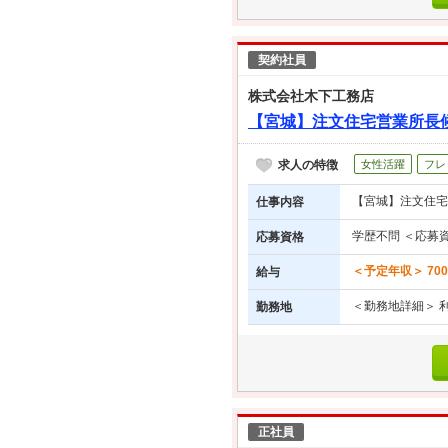
契約社員
株式会社木下工務店
【宮城】注文住宅営業所長候
求人の特徴
女性活躍
フレ
【宮城】注文住宅
仕事内容
学歴不問 ＜応募
応募資格
＜予定年収＞ 700
給与
＜勤務地詳細＞ 
勤務地
正社員