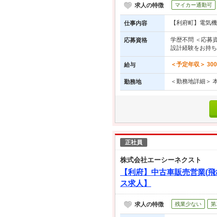
求人の特徴
マイカー通勤可
【利府町】電気機
仕事内容
学歴不問 ＜応募
応募資格
設計経験をお持ち
＜予定年収＞ 30
給与
＜勤務地詳細＞ 
勤務地
正社員
株式会社エーシーネクスト
【利府】中古車販売営業(
ス求人】
求人の特徴
残業少ない
第