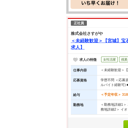
正社員
株式会社さすがや
＜未経験歓迎＞【宮城】宝
求人】
求人の特徴
女性活躍
残業
＜未経験歓迎＞【
仕事内容
学歴不問 ＜応募
応募資格
ルバイト経験可)
＜予定年収＞ 31
給与
＜勤務地詳細1＞ 
勤務地
務地詳細2＞ イオ