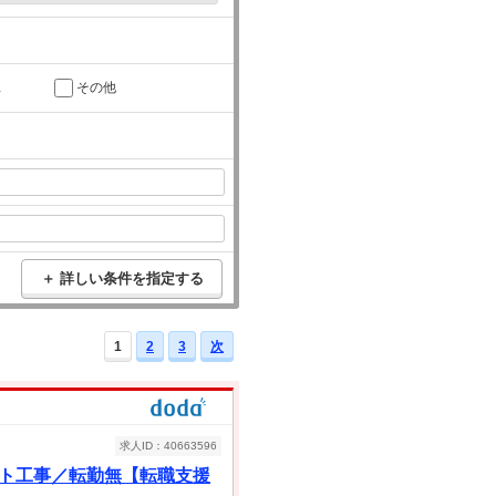
託
その他
＋ 詳しい条件を指定する
1
2
3
次
求人ID：40663596
クト工事／転勤無【転職支援