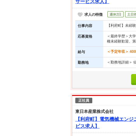
サービス求人】
求人の特徴
週休2日
土日
【利府町】未経験
仕事内容
＜最終学歴＞大学
応募資格
種未経験歓迎、第
＜予定年収＞ 40
給与
＜勤務地詳細＞ 
勤務地
正社員
東日本産業株式会社
【利府町】電気機械エンジ
ビス求人】