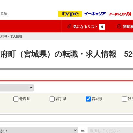
8 更新）
気になるリスト
閲覧
0
の転職・求人情報
利府町（宮城県）の転職・求人情報 5
青森県
岩手県
宮城県
秋
⇒