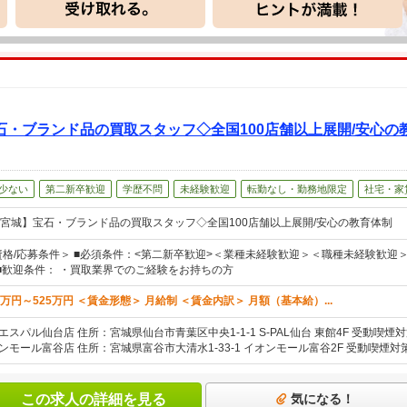
石・ブランド品の買取スタッフ◇全国100店舗以上展開/安心の
少ない
第二新卒歓迎
学歴不問
未経験歓迎
転勤なし・勤務地限定
社宅・家
宮城】宝石・ブランド品の買取スタッフ◇全国100店舗以上展開/安心の教育体制
資格/応募条件＞ ■必須条件：<第二新卒歓迎>＜業種未経験歓迎＞＜職種未経験歓迎＞
 ■歓迎条件： ・買取業界でのご経験をお持ちの方
8万円～525万円 ＜賃金形態＞ 月給制 ＜賃金内訳＞ 月額（基本給）...
エスパル仙台店 住所：宮城県仙台市青葉区中央1-1-1 S-PAL仙台 東館4F 受動喫
ンモール富谷店 住所：宮城県富谷市大清水1-33-1 イオンモール富谷2F 受動喫煙対策
この求人の詳細を見る
気になる！