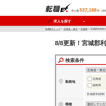
537,168
求人数
件（8/
転職EX
求人を探す
転職EXトップ
>
北海道・東北
>
宮城県
> 宮城郡利府町
8/8更新！宮城郡
検索条件
北海道
勤務地
福島県
職種