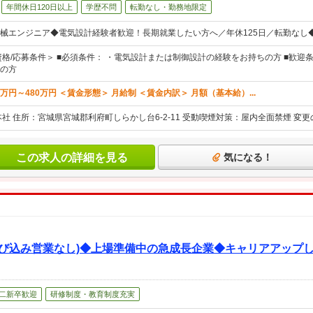
年間休日120日以上
学歴不問
転勤なし・勤務地限定
械エンジニア◆電気設計経験者歓迎！長期就業したい方へ／年休125日／転勤なし
資格/応募条件＞ ■必須条件： ・電気設計または制御設計の経験をお持ちの方 ■歓迎条
の方
0万円～480万円 ＜賃金形態＞ 月給制 ＜賃金内訳＞ 月額（基本給）...
本社 住所：宮城県宮城郡利府町しらかし台6-2-11 受動喫煙対策：屋内全面禁煙 変
この求人の詳細を見る
気になる！
飛び込み営業なし)◆上場準備中の急成長企業◆キャリアアップ
二新卒歓迎
研修制度・教育制度充実