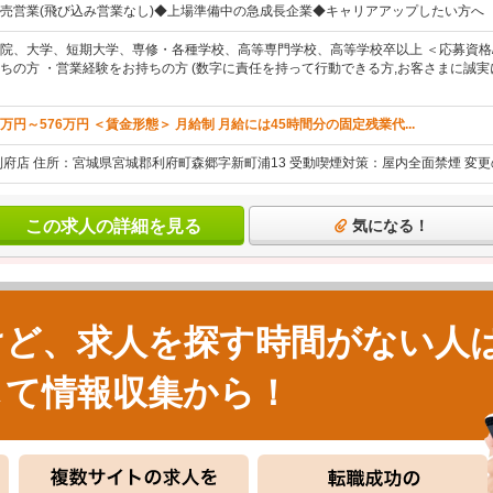
売営業(飛び込み営業なし)◆上場準備中の急成長企業◆キャリアアップしたい方へ
院、大学、短期大学、専修・各種学校、高等専門学校、高等学校卒以上 ＜応募資格/
ちの方 ・営業経験をお持ちの方 (数字に責任を持って行動できる方,お客さまに誠実に
0万円～576万円 ＜賃金形態＞ 月給制 月給には45時間分の固定残業代...
利府店 住所：宮城県宮城郡利府町森郷字新町浦13 受動喫煙対策：屋内全面禁煙 変
この求人の詳細を見る
気になる！
けど、求人を探す時間がない人
して情報収集から！