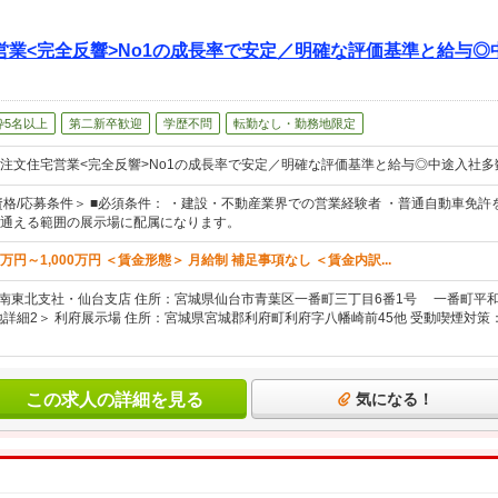
営業<完全反響>No1の成長率で安定／明確な評価基準と給与◎
枠5名以上
第二新卒歓迎
学歴不問
転勤なし・勤務地限定
注文住宅営業<完全反響>No1の成長率で安定／明確な評価基準と給与◎中途入社多
資格/応募条件＞ ■必須条件： ・建設・不動産業界での営業経験者 ・普通自動車免許を
通える範囲の展示場に配属になります。
万円～1,000万円 ＜賃金形態＞ 月給制 補足事項なし ＜賃金内訳...
 南東北支社・仙台支店 住所：宮城県仙台市青葉区一番町三丁目6番1号 一番町平和
地詳細2＞ 利府展示場 住所：宮城県宮城郡利府町利府字八幡崎前45他 受動喫煙対策
この求人の詳細を見る
気になる！