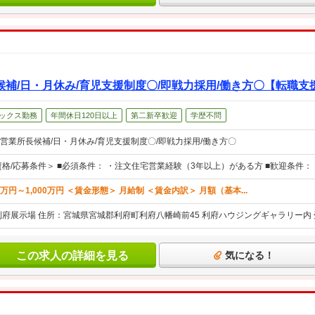
補/日・月休み/育児支援制度〇/即戦力採用/働き方〇【転職支
ックス勤務
年間休日120日以上
第二新卒歓迎
学歴不問
営業所長候補/日・月休み/育児支援制度〇/即戦力採用/働き方〇
資格/応募条件＞ ■必須条件： ・注文住宅営業経験（3年以上）がある方 ■歓迎条件
万円～1,000万円 ＜賃金形態＞ 月給制 ＜賃金内訳＞ 月額（基本...
利府展示場 住所：宮城県宮城郡利府町利府八幡崎前45 利府ハウジングギャラリー内
この求人の詳細を見る
気になる！