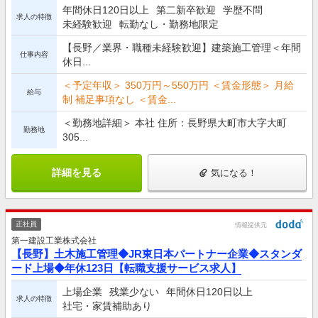
年間休日120日以上
第二新卒歓迎
学歴不問
求人の特徴
未経験歓迎
転勤なし・勤務地限定
【長野／業界・職種未経験歓迎】建築施工管理＜年間
仕事内容
休日...
＜予定年収＞ 350万円～550万円 ＜賃金形態＞ 月給
給与
制 補足事項なし ＜賃金...
＜勤務地詳細＞ 本社 住所：長野県大町市大字大町
勤務地
305...
詳細を見る
気になる！
正社員
情報提供元
第一建設工業株式会社
【長野】土木施工管理◆JR東日本パートナー企業◆スタンダ
ード上場◆年休123日【転職支援サービス求人】
上場企業
残業少ない
年間休日120日以上
求人の特徴
社宅・家賃補助あり