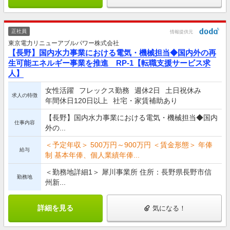
正社員
情報提供元
東京電力リニューアブルパワー株式会社
【長野】国内水力事業における電気・機械担当◆国内外の再
生可能エネルギー事業を推進 RP-1【転職支援サービス求
人】
女性活躍
フレックス勤務
週休2日
土日祝休み
求人の特徴
年間休日120日以上
社宅・家賃補助あり
【長野】国内水力事業における電気・機械担当◆国内
仕事内容
外の...
＜予定年収＞ 500万円～900万円 ＜賃金形態＞ 年俸
給与
制 基本年俸、個人業績年俸...
＜勤務地詳細1＞ 犀川事業所 住所：長野県長野市信
勤務地
州新...
詳細を見る
気になる！