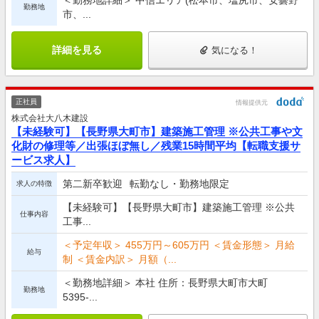
＜勤務地詳細＞ 中信エリア(松本市、塩尻市、安曇野
勤務地
市、...
詳細を見る
気になる！
正社員
情報提供元
株式会社大八木建設
【未経験可】【長野県大町市】建築施工管理 ※公共工事や文
化財の修理等／出張ほぼ無し／残業15時間平均【転職支援サ
ービス求人】
第二新卒歓迎
転勤なし・勤務地限定
求人の特徴
【未経験可】【長野県大町市】建築施工管理 ※公共
仕事内容
工事...
＜予定年収＞ 455万円～605万円 ＜賃金形態＞ 月給
給与
制 ＜賃金内訳＞ 月額（...
＜勤務地詳細＞ 本社 住所：長野県大町市大町
勤務地
5395-...