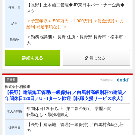
【長野】土木施工管理◆JR東日本パートナー企業◆
仕事内容
スタ...
＜予定年収＞ 500万円～1,000万円 ＜賃金形態＞ 月
給与
給制 補足事項なし ＜...
＜勤務地詳細＞ 長野 住所：長野県 長野市・松本市・
勤務地
大...
詳細を見る
気になる！
正社員
情報提供元
株式会社相模組
【長野】建築施工管理(一級保持) ／白馬村高級別荘の建築／
年間休日120日／U・Iターン歓迎【転職支援サービス求人】
年間休日120日以上
第二新卒歓迎
学歴不問
求人の特徴
転勤なし・勤務地限定
【長野】建築施工管理(一級保持) ／白馬村高級別荘
仕事内容
の...