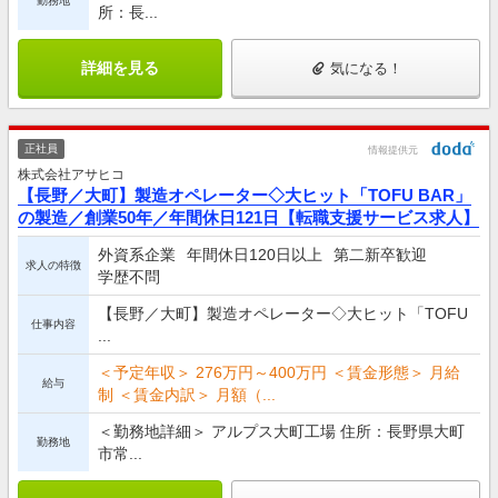
勤務地
所：長...
詳細を見る
気になる！
正社員
情報提供元
株式会社アサヒコ
【長野／大町】製造オペレーター◇大ヒット「TOFU BAR」
の製造／創業50年／年間休日121日【転職支援サービス求人】
外資系企業
年間休日120日以上
第二新卒歓迎
求人の特徴
学歴不問
【長野／大町】製造オペレーター◇大ヒット「TOFU
仕事内容
...
＜予定年収＞ 276万円～400万円 ＜賃金形態＞ 月給
給与
制 ＜賃金内訳＞ 月額（...
＜勤務地詳細＞ アルプス大町工場 住所：長野県大町
勤務地
市常...