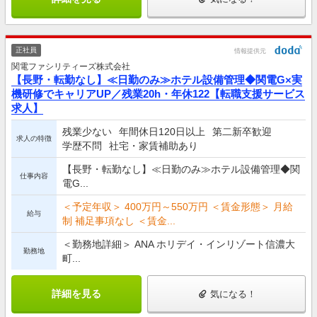
正社員
情報提供元
関電ファシリティーズ株式会社
【長野・転勤なし】≪日勤のみ≫ホテル設備管理◆関電G×実
機研修でキャリアUP／残業20h・年休122【転職支援サービス
求人】
残業少ない
年間休日120日以上
第二新卒歓迎
求人の特徴
学歴不問
社宅・家賃補助あり
【長野・転勤なし】≪日勤のみ≫ホテル設備管理◆関
仕事内容
電G...
＜予定年収＞ 400万円～550万円 ＜賃金形態＞ 月給
給与
制 補足事項なし ＜賃金...
＜勤務地詳細＞ ANA ホリデイ・インリゾート信濃大
勤務地
町...
詳細を見る
気になる！