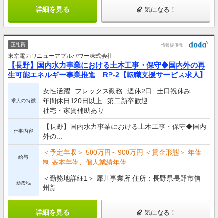
詳細を見る
気になる！
正社員
情報提供元
東京電力リニューアブルパワー株式会社
【長野】国内水力事業における土木工事・保守◆国内外の再
生可能エネルギー事業推進 RP-2【転職支援サービス求人】
女性活躍
フレックス勤務
週休2日
土日祝休み
年間休日120日以上
第二新卒歓迎
求人の特徴
社宅・家賃補助あり
【長野】国内水力事業における土木工事・保守◆国内
仕事内容
外の...
＜予定年収＞ 500万円～900万円 ＜賃金形態＞ 年俸
給与
制 基本年俸、個人業績年俸...
＜勤務地詳細1＞ 犀川事業所 住所：長野県長野市信
勤務地
州新...
詳細を見る
気になる！