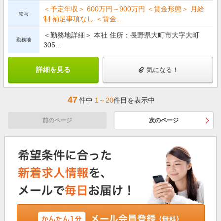
＜予定年収＞ 600万円～900万円 ＜賃金形態＞ 月給
給与
制 補足事項なし ＜賃金...
＜勤務地詳細＞ 本社 住所：長野県大町市大字大町
勤務地
305...
詳細を見る
気になる！
47
件中
1～20
件目を表示中
前のページ
次のページ