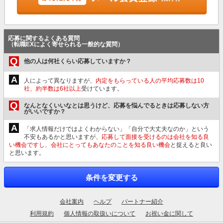
応募に関するよくある質問
（転職EXによく寄せられる一般的な質問）
Q
他の人は何社くらい応募していますか？
A
人によって異なりますが、
内定をもらっている人の平均応募数は10
社、約半数は6社以上
受けています。
Q
なんとなくいいなとは思うけど、応募を悩んでるときは応募しない方
がいいですか？
A
「求人情報だけではよくわからない」「自分で大丈夫なのか」という
不安もあるかと思いますが、
応募して面接を受けるのは会社を知る良
い機会ですし、会社にとってもあなたのことを知る良い機会
と捉えると良い
と思います。
条件を変更する
会社案内
ヘルプ
パートナー紹介
利用規約
個人情報の取扱いについて
お祝い金に関して