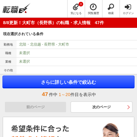
0
気になる
閲覧履歴
検索
ログイン
8/8更新！大町市（長野県）の転職・求人情報 47件
現在選択されている条件
北陸・北信越 - 長野県 - 大町市
勤務地
未選択
職種
未選択
業種
その他
さらに詳しい条件で絞込む
47
件中
1～20
件目を表示中
前のページ
次のページ