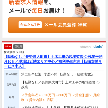
NEW
正社員
情報提供元
株式会社長屋組
【転勤なし／長野県大町市】土木工事の現場監督 ◇残業平均
月10ｈ／現場は近隣エリア中心／福利厚生充実【転職支援サ
ービス求人】
第二新卒歓迎
学歴不問
転勤なし・勤務地限定
求人の特徴
【転勤なし／長野県大町市】土木工事の現場監督 ◇
仕事内容
残業...
＜予定年収＞ 520万円～800万円 ＜賃金形態＞ 月給
給与
制 ＜賃金内訳＞ 月額（...
＜勤務地詳細＞ 本社 住所：長野県大町市大町3353 ...
勤務地