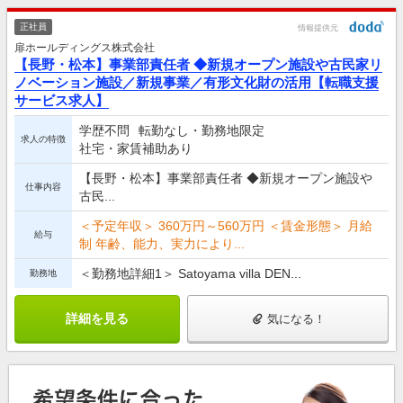
正社員
情報提供元
扉ホールディングス株式会社
【長野・松本】事業部責任者 ◆新規オープン施設や古民家リ
ノベーション施設／新規事業／有形文化財の活用【転職支援
サービス求人】
学歴不問
転勤なし・勤務地限定
求人の特徴
社宅・家賃補助あり
【長野・松本】事業部責任者 ◆新規オープン施設や
仕事内容
古民...
＜予定年収＞ 360万円～560万円 ＜賃金形態＞ 月給
給与
制 年齢、能力、実力により...
＜勤務地詳細1＞ Satoyama villa DEN...
勤務地
詳細を見る
気になる！