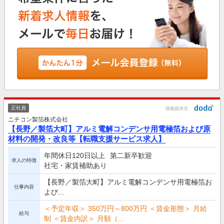
正社員
情報提供元
ニチコン製箔株式会社
【長野／製箔大町】アルミ電解コンデンサ用電極箔および原
材料の開発・改良等【転職支援サービス求人】
年間休日120日以上
第二新卒歓迎
求人の特徴
社宅・家賃補助あり
【長野／製箔大町】アルミ電解コンデンサ用電極箔お
仕事内容
よび...
＜予定年収＞ 350万円～800万円 ＜賃金形態＞ 月給
給与
制 ＜賃金内訳＞ 月額（...