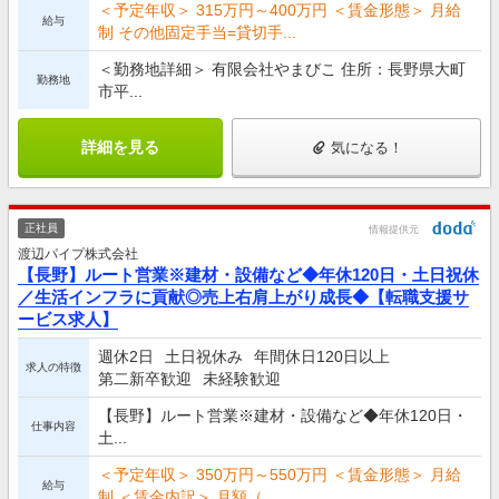
＜予定年収＞ 315万円～400万円 ＜賃金形態＞ 月給
給与
制 その他固定手当=貸切手...
＜勤務地詳細＞ 有限会社やまびこ 住所：長野県大町
勤務地
市平...
詳細を見る
気になる！
正社員
情報提供元
渡辺パイプ株式会社
【長野】ルート営業※建材・設備など◆年休120日・土日祝休
／生活インフラに貢献◎売上右肩上がり成長◆【転職支援サ
ービス求人】
週休2日
土日祝休み
年間休日120日以上
求人の特徴
第二新卒歓迎
未経験歓迎
【長野】ルート営業※建材・設備など◆年休120日・
仕事内容
土...
＜予定年収＞ 350万円～550万円 ＜賃金形態＞ 月給
給与
制 ＜賃金内訳＞ 月額（...