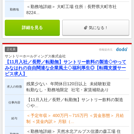
＜勤務地詳細＞ 大町工場 住所：長野県大町市社
勤務地
8224...
詳細を見る
気になる！
正社員
情報提供元
サントリーホールディングス株式会社
【11月入社／長野／転勤無】サントリー飲料の製造◇やって
みなはれの自由闊達な企業風土◇福利厚生◎【転職支援サー
ビス求人】
残業少ない
年間休日120日以上
未経験歓迎
求人の特徴
転勤なし・勤務地限定
社宅・家賃補助あり
【11月入社／長野／転勤無】サントリー飲料の製造
仕事内容
◇や...
＜予定年収＞ 400万円～715万円 ＜賃金形態＞ 月給
給与
制 ＜賃金内訳＞ 月額（...
＜勤務地詳細＞ 天然水北アルプス信濃の森工場 住