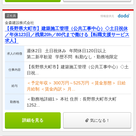
正社員
情報提供元
金森建設株式会社
【長野県大町市】建築施工管理（公共工事中心）◇土日祝休
／年休123日／残業20h／80代まで働ける【転職支援サービス
求人】
週休2日
土日祝休み
年間休日120日以上
求人の特徴
第二新卒歓迎
学歴不問
転勤なし・勤務地限定
【長野県大町市】建築施工管理（公共工事中心）◇土
仕事内容
日祝...
＜予定年収＞ 300万円～525万円 ＜賃金形態＞ 日給
給与
月給制 ＜賃金内訳＞ 月...
＜勤務地詳細1＞ 本社 住所：長野県大町市大町
勤務地
1252...
詳細を見る
気になる！