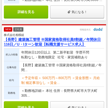
詳細を見る
気になる！
NEW
正社員
情報提供元
株式会社相模組
【長野】建築施工管理 ※国家資格取得社員8割超／年間休日
116日／U・Iターン歓迎【転職支援サービス求人】
年間休日120日以上
第二新卒歓迎
学歴不問
求人の特徴
転勤なし・勤務地限定
社宅・家賃補助あり
【長野】建築施工管理 ※国家資格取得社員8割超／年
仕事内容
間...
＜予定年収＞ 500万円～800万円 ＜賃金形態＞ 月給
給与
制 補足事項なし ＜賃金...
＜勤務地詳細＞ 本社 住所：長野県大町市大字大町
勤務地
305...
詳細を見る
気になる！