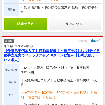
＜勤務地詳細＞ 長野県の各営業所 住所：長野県長野
勤務地
市、...
詳細を見る
気になる！
正社員
情報提供元
株式会社スズキ自販長野
【長野県中信エリア】自動車整備士～賞与実績6.2カ月分／各
種手当充実でフレックス有／UIターン歓迎～【転職支援サー
ビス求人】
フレックス勤務
採用枠5名以上
第二新卒歓迎
求人の特徴
学歴不問
【長野県中信エリア】自動車整備士～賞与実績6.2カ
仕事内容
月...
＜予定年収＞ 400万円～520万円 ＜賃金形態＞ 月給
給与
制 ＜賃金内訳＞ 月額（...