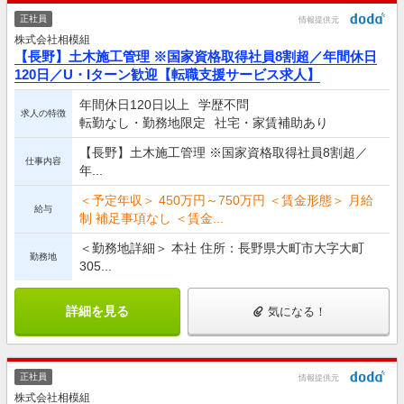
正社員
情報提供元
株式会社相模組
【長野】土木施工管理 ※国家資格取得社員8割超／年間休日
120日／U・Iターン歓迎【転職支援サービス求人】
年間休日120日以上
学歴不問
求人の特徴
転勤なし・勤務地限定
社宅・家賃補助あり
【長野】土木施工管理 ※国家資格取得社員8割超／
仕事内容
年...
＜予定年収＞ 450万円～750万円 ＜賃金形態＞ 月給
給与
制 補足事項なし ＜賃金...
＜勤務地詳細＞ 本社 住所：長野県大町市大字大町
勤務地
305...
詳細を見る
気になる！
正社員
情報提供元
株式会社相模組