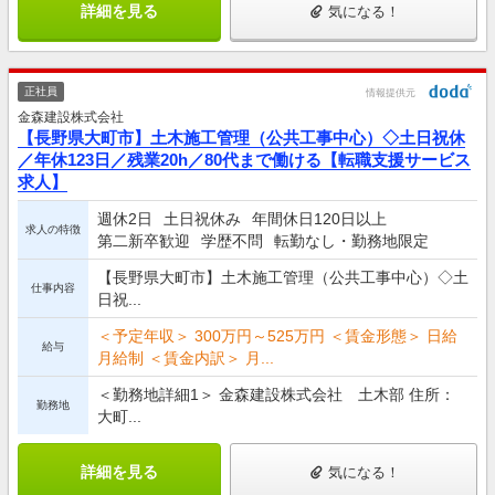
詳細を見る
気になる！
正社員
情報提供元
金森建設株式会社
【長野県大町市】土木施工管理（公共工事中心）◇土日祝休
／年休123日／残業20h／80代まで働ける【転職支援サービス
求人】
週休2日
土日祝休み
年間休日120日以上
求人の特徴
第二新卒歓迎
学歴不問
転勤なし・勤務地限定
【長野県大町市】土木施工管理（公共工事中心）◇土
仕事内容
日祝...
＜予定年収＞ 300万円～525万円 ＜賃金形態＞ 日給
給与
月給制 ＜賃金内訳＞ 月...
＜勤務地詳細1＞ 金森建設株式会社 土木部 住所：
勤務地
大町...
詳細を見る
気になる！