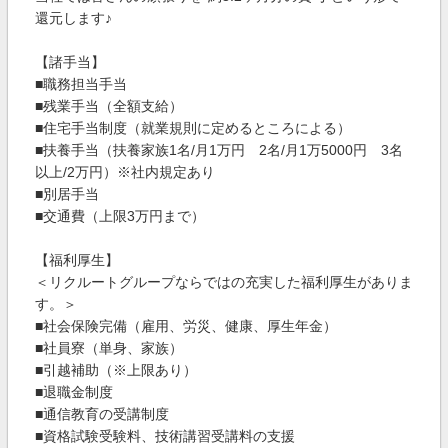
還元します♪
【諸手当】
■職務担当手当
■残業手当（全額支給）
■住宅手当制度（就業規則に定めるところによる）
■扶養手当（扶養家族1名/月1万円 2名/月1万5000円 3名
以上/2万円）※社内規定あり
■別居手当
■交通費（上限3万円まで）
【福利厚生】
＜リクルートグループならではの充実した福利厚生がありま
す。＞
■社会保険完備（雇用、労災、健康、厚生年金）
■社員寮（単身、家族）
■引越補助（※上限あり）
■退職金制度
■通信教育の受講制度
■資格試験受験料、技術講習受講料の支援