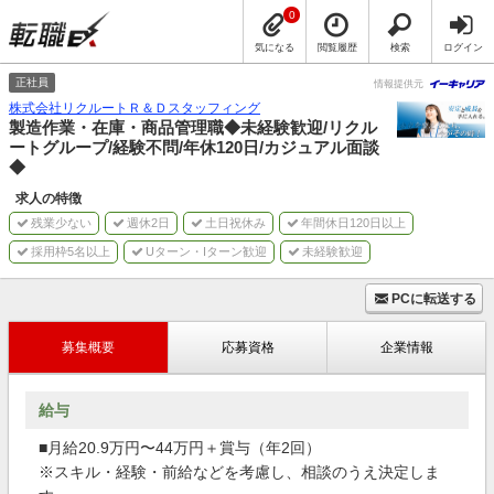
0
気になる
閲覧履歴
検索
ログイン
正社員
情報提供元
株式会社リクルートＲ＆Ｄスタッフィング
製造作業・在庫・商品管理職◆未経験歓迎/リクル
ートグループ/経験不問/年休120日/カジュアル面談
◆
求人の特徴
残業少ない
週休2日
土日祝休み
年間休日120日以上
採用枠5名以上
Uターン・Iターン歓迎
未経験歓迎
PCに転送する
募集概要
応募資格
企業情報
給与
■月給20.9万円〜44万円＋賞与（年2回）
※スキル・経験・前給などを考慮し、相談のうえ決定しま