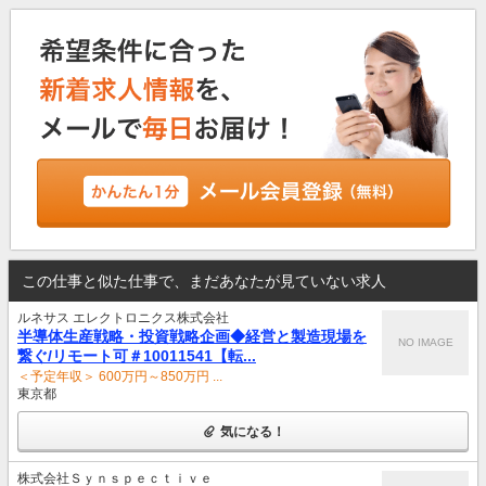
この仕事と似た仕事で、まだあなたが見ていない求人
ルネサス エレクトロニクス株式会社
半導体生産戦略・投資戦略企画◆経営と製造現場を
NO IMAGE
繋ぐ/リモート可＃10011541【転...
＜予定年収＞ 600万円～850万円 ...
東京都
気になる！
株式会社Ｓｙｎｓｐｅｃｔｉｖｅ