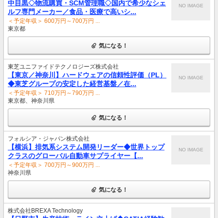
中目黒◇物流購買・SCM管理職◇国内で希少なシェ
NO IMAGE
ルフ専門メーカー／食品・医療で高いシ...
＜予定年収＞ 600万円～700万円 ...
東京都
気になる！
東芝ユニファイドテクノロジーズ株式会社
【東京／神奈川】ハードウェアの信頼性評価（PL）
NO IMAGE
◆東芝グループの安定した経営基盤／在...
＜予定年収＞ 710万円～790万円 ...
東京都、神奈川県
気になる！
フォルシア・ジャパン株式会社
【横浜】排気系システム開発リーダー◆世界トップ
NO IMAGE
クラスのグローバル自動車サプライヤー【...
＜予定年収＞ 700万円～900万円 ...
神奈川県
気になる！
株式会社BREXA Technology