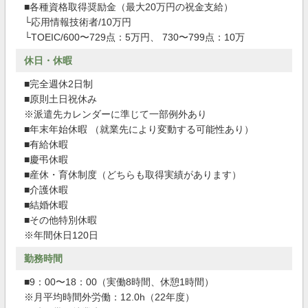
■各種資格取得奨励金（最大20万円の祝金支給）
└応用情報技術者/10万円
└TOEIC/600〜729点：5万円、 730〜799点：10万
休日・休暇
■完全週休2日制
■原則土日祝休み
※派遣先カレンダーに準じて一部例外あり
■年末年始休暇 （就業先により変動する可能性あり）
■有給休暇
■慶弔休暇
■産休・育休制度（どちらも取得実績があります）
■介護休暇
■結婚休暇
■その他特別休暇
※年間休日120日
勤務時間
■9：00〜18：00（実働8時間、休憩1時間）
※月平均時間外労働：12.0h（22年度）