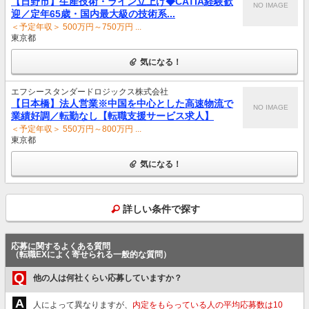
【日野市】生産技術・ライン立上げ◆CATIA経験歓
NO IMAGE
迎／定年65歳・国内最大級の技術系...
＜予定年収＞ 500万円～750万円 ...
東京都
気になる！
エフシースタンダードロジックス株式会社
【日本橋】法人営業※中国を中心とした高速物流で
NO IMAGE
業績好調／転勤なし【転職支援サービス求人】
＜予定年収＞ 550万円～800万円 ...
東京都
気になる！
詳しい条件で探す
応募に関するよくある質問
（転職EXによく寄せられる一般的な質問）
Q
他の人は何社くらい応募していますか？
A
人によって異なりますが、
内定をもらっている人の平均応募数は10