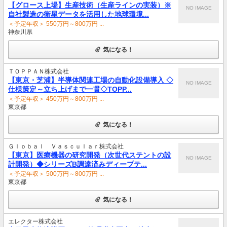
【グロース上場】生産技術（生産ラインの実装）※
NO IMAGE
自社製造の衛星データを活用した地球環境...
＜予定年収＞ 550万円～800万円 ...
神奈川県
気になる！
ＴＯＰＰＡＮ株式会社
【東京・芝浦】半導体関連工場の自動化設備導入 ◇
NO IMAGE
仕様策定～立ち上げまで一貫◇TOPP...
＜予定年収＞ 450万円～800万円 ...
東京都
気になる！
Ｇｌｏｂａｌ Ｖａｓｃｕｌａｒ株式会社
【東京】医療機器の研究開発（次世代ステントの設
NO IMAGE
計開発）◆シリーズB調達済みディープテ...
＜予定年収＞ 500万円～800万円 ...
東京都
気になる！
エレクター株式会社