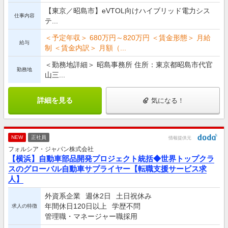
【東京／昭島市】eVTOL向けハイブリッド電力シス
仕事内容
テ...
＜予定年収＞ 680万円～820万円 ＜賃金形態＞ 月給
給与
制 ＜賃金内訳＞ 月額（...
＜勤務地詳細＞ 昭島事務所 住所：東京都昭島市代官
勤務地
山三...
詳細を見る
気になる！
NEW
正社員
情報提供元
フォルシア・ジャパン株式会社
【横浜】自動車部品開発プロジェクト統括◆世界トップクラ
スのグローバル自動車サプライヤー【転職支援サービス求
人】
外資系企業
週休2日
土日祝休み
年間休日120日以上
学歴不問
求人の特徴
管理職・マネージャー職採用