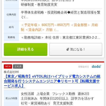
研修制度・教育制度充実
半導体生産戦略・投資戦略企画◆経営と製造現場を繋
仕事内容
ぐ/...
＜予定年収＞ 600万円～850万円 ＜賃金形態＞ 月給
給与
制 ＜賃金内訳＞ 月額（...
＜勤務地詳細＞ 本社 住所：東京都江東区豊洲3-2-2...
勤務地
詳細を見る
気になる！
NEW
正社員
情報提供元
株式会社IHI
【東京／昭島市】eVTOL向けハイブリッド電力システムの統
合開発を行うシステムエンジニア◆リモート可【転職支援サ
ービス求人】
女性活躍
上場企業
フレックス勤務
週休2日
土日祝休み
年間休日120日以上
語学力を活かす
求人の特徴
社宅・家賃補助あり
育児支援制度