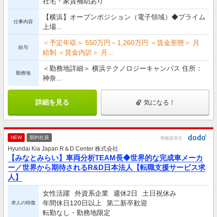
社宅・家賃補助あり
【横浜】オープンポジション（電子領域）◆プライム
仕事内容
上場...
＜予定年収＞ 550万円～1,260万円 ＜賃金形態＞ 月
給与
給制 ＜賃金内訳＞ 月...
＜勤務地詳細＞ 横浜テクノロジーキャンパス 住所：
勤務地
神奈...
詳細を見る
気になる！
NEW
契約社員
情報提供元
Hyundai Kia Japan R＆D Center 株式会社
【みなとみらい】車両分析TEAM長◆世界的な完成車メーカ
ー／世界から期待されるR&D日本法人【転職支援サービス求
人】
女性活躍
外資系企業
週休2日
土日祝休み
年間休日120日以上
第二新卒歓迎
求人の特徴
転勤なし・勤務地限定