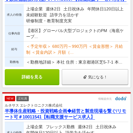
上場企業
週休2日
土日祝休み
年間休日120日以上
未経験歓迎
語学力を活かす
求人の特徴
研修制度・教育制度充実
【港区】グローバル大型プロジェクトのPM（海底ケ
仕事内容
ーブ...
＜予定年収＞ 680万円～990万円 ＜賃金形態＞ 月給
給与
制 ＜賃金内訳＞ 月額（...
＜勤務地詳細＞ 本社 住所：東京都港区芝5-7-1 本...
勤務地
詳細を見る
気になる！
NEW
正社員
情報提供元
ルネサス エレクトロニクス株式会社
半導体生産戦略・投資戦略企画◆経営と製造現場を繋ぐ/リモ
ート可＃10011541【転職支援サービス求人】
上場企業
フレックス勤務
週休2日
土日祝休み
年間休日120日以上
語学力を活かす
求人の特徴