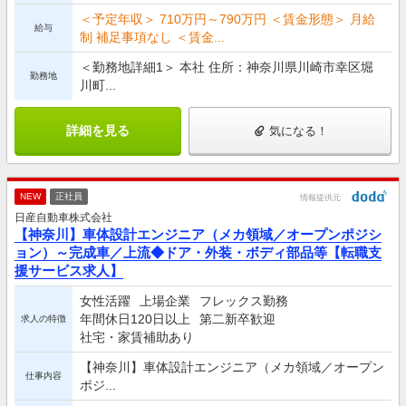
＜予定年収＞ 710万円～790万円 ＜賃金形態＞ 月給
給与
制 補足事項なし ＜賃金...
＜勤務地詳細1＞ 本社 住所：神奈川県川崎市幸区堀
勤務地
川町...
詳細を見る
気になる！
NEW
正社員
情報提供元
日産自動車株式会社
【神奈川】車体設計エンジニア（メカ領域／オープンポジシ
ョン）～完成車／上流◆ドア・外装・ボディ部品等【転職支
援サービス求人】
女性活躍
上場企業
フレックス勤務
年間休日120日以上
第二新卒歓迎
求人の特徴
社宅・家賃補助あり
【神奈川】車体設計エンジニア（メカ領域／オープン
仕事内容
ポジ...