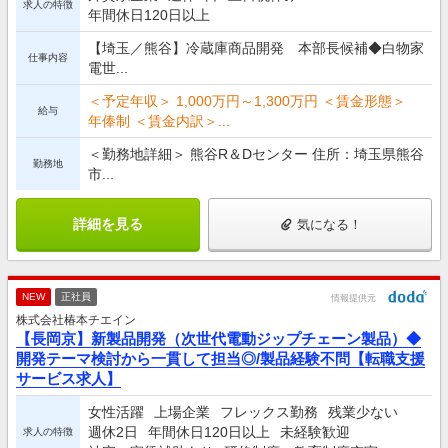
求人の特徴
年間休日120日以上
【埼玉／熊谷】冷蔵庫商品開発 本部長候補◆白物家
仕事内容
電世...
＜予定年収＞ 1,000万円～1,300万円 ＜賃金形態＞
給与
年俸制 ＜賃金内訳＞...
＜勤務地詳細＞ 熊谷R＆Dセンター 住所：埼玉県熊谷
勤務地
市...
詳細を見る
気になる！
NEW
正社員
情報提供元
株式会社椿本チエイン
【長岡京】新製品開発（次世代電動ジップチェーン製品）◆
開発テーマ検討から一貫して担当◎/製品経験不問【転職支援
サービス求人】
女性活躍
上場企業
フレックス勤務
残業少ない
週休2日
年間休日120日以上
未経験歓迎
求人の特徴