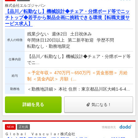
株式会社エルゴジャパン
【品川／転勤なし】機械設計◆チェア・分煙ボード等でニッ
チトップ◆若手から製品企画に挑戦できる環境【転職支援サ
ービス求人】
残業少ない
週休2日
土日祝休み
年間休日120日以上
第二新卒歓迎
学歴不問
求人の特徴
転勤なし・勤務地限定
【品川／転勤なし】機械設計◆チェア・分煙ボード等
仕事内容
でニ...
＜予定年収＞ 470万円～650万円 ＜賃金形態＞ 月給
給与
制 ＜賃金内訳＞ 月額（...
＜勤務地詳細＞ 本社 住所：東京都品川区大崎1-6-4...
勤務地
詳細を見る
気になる！
NEW
正社員
情報提供元
Ｇｌｏｂａｌ Ｖａｓｃｕｌａｒ株式会社