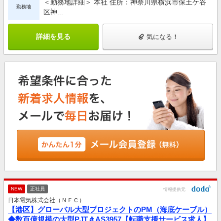
＜勤務地詳細＞ 本社 住所：神奈川県横浜市保土ケ谷
勤務地
区神...
詳細を見る
気になる！
NEW
正社員
情報提供元
日本電気株式会社（ＮＥＣ）
【港区】グローバル大型プロジェクトのPM（海底ケーブル）
◆数百億規模の大型PJT＃AS3957【転職支援サービス求人】