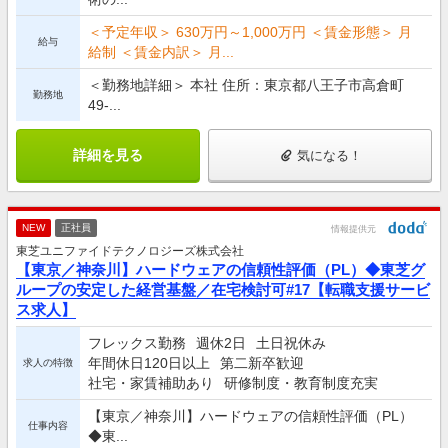
＜予定年収＞ 630万円～1,000万円 ＜賃金形態＞ 月
給与
給制 ＜賃金内訳＞ 月...
＜勤務地詳細＞ 本社 住所：東京都八王子市高倉町
勤務地
49-...
詳細を見る
気になる！
NEW
正社員
情報提供元
東芝ユニファイドテクノロジーズ株式会社
【東京／神奈川】ハードウェアの信頼性評価（PL）◆東芝グ
ループの安定した経営基盤／在宅検討可#17【転職支援サービ
ス求人】
フレックス勤務
週休2日
土日祝休み
年間休日120日以上
第二新卒歓迎
求人の特徴
社宅・家賃補助あり
研修制度・教育制度充実
【東京／神奈川】ハードウェアの信頼性評価（PL）
仕事内容
◆東...