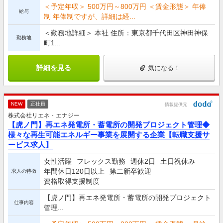
＜予定年収＞ 500万円～800万円 ＜賃金形態＞ 年俸
給与
制 年俸制ですが、詳細は経...
＜勤務地詳細＞ 本社 住所：東京都千代田区神田神保
勤務地
町1...
詳細を見る
気になる！
NEW
正社員
情報提供元
株式会社リエネ・エナジー
【虎ノ門】再エネ発電所・蓄電所の開発プロジェクト管理◆
様々な再生可能エネルギー事業を展開する企業【転職支援サ
ービス求人】
女性活躍
フレックス勤務
週休2日
土日祝休み
年間休日120日以上
第二新卒歓迎
求人の特徴
資格取得支援制度
【虎ノ門】再エネ発電所・蓄電所の開発プロジェクト
仕事内容
管理...