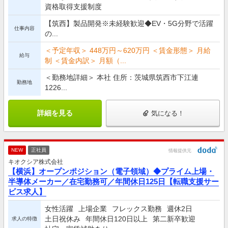
資格取得支援制度
【筑西】製品開発※未経験歓迎◆EV・5G分野で活躍
仕事内容
の...
＜予定年収＞ 448万円～620万円 ＜賃金形態＞ 月給
給与
制 ＜賃金内訳＞ 月額（...
＜勤務地詳細＞ 本社 住所：茨城県筑西市下江連
勤務地
1226...
詳細を見る
気になる！
NEW
正社員
情報提供元
キオクシア株式会社
【横浜】オープンポジション（電子領域）◆プライム上場・
半導体メーカー／在宅勤務可／年間休日125日【転職支援サー
ビス求人】
女性活躍
上場企業
フレックス勤務
週休2日
土日祝休み
年間休日120日以上
第二新卒歓迎
求人の特徴