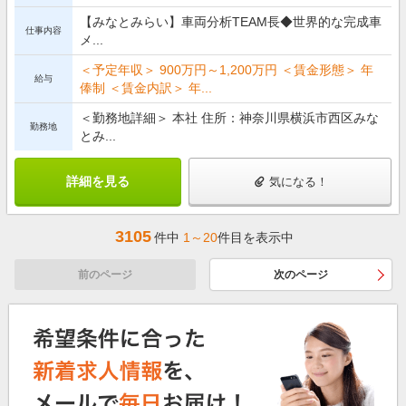
【みなとみらい】車両分析TEAM長◆世界的な完成車
仕事内容
メ...
＜予定年収＞ 900万円～1,200万円 ＜賃金形態＞ 年
給与
俸制 ＜賃金内訳＞ 年...
＜勤務地詳細＞ 本社 住所：神奈川県横浜市西区みな
勤務地
とみ...
詳細を見る
気になる！
3105
件中
1～20
件目を表示中
前のページ
次のページ