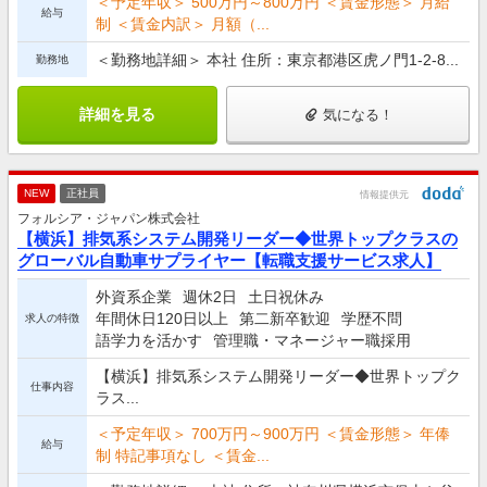
＜予定年収＞ 500万円～800万円 ＜賃金形態＞ 月給
給与
制 ＜賃金内訳＞ 月額（...
＜勤務地詳細＞ 本社 住所：東京都港区虎ノ門1-2-8...
勤務地
詳細を見る
気になる！
NEW
正社員
情報提供元
フォルシア・ジャパン株式会社
【横浜】排気系システム開発リーダー◆世界トップクラスの
グローバル自動車サプライヤー【転職支援サービス求人】
外資系企業
週休2日
土日祝休み
年間休日120日以上
第二新卒歓迎
学歴不問
求人の特徴
語学力を活かす
管理職・マネージャー職採用
【横浜】排気系システム開発リーダー◆世界トップク
仕事内容
ラス...
＜予定年収＞ 700万円～900万円 ＜賃金形態＞ 年俸
給与
制 特記事項なし ＜賃金...