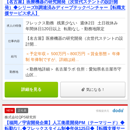
【名古屋】医療機器の研究開発（次世代ステントの設計開
発）◆シリーズB調達済みディープテックベンチャー【転職支
援サービス求人】
フレックス勤務
残業少ない
週休2日
土日祝休み
求人の特徴
年間休日120日以上
転勤なし・勤務地限定
【名古屋】医療機器の研究開発（次世代ステントの設
仕事内容
計開...
＜予定年収＞ 500万円～800万円 ＜賃金形態＞ 年俸
給与
制 年俸制ですが、詳細は経...
＜勤務地詳細＞ 名古屋ラボ 住所：愛知県名古屋市守
勤務地
山区...
詳細を見る
気になる！
NEW
正社員
情報提供元
株式会社QPS研究所
【福岡／宇宙開発企業】人工衛星開発PM（テーマリード）◆
転勤なし◆フレックスタイム制◆年休125日◆【転職支援サー