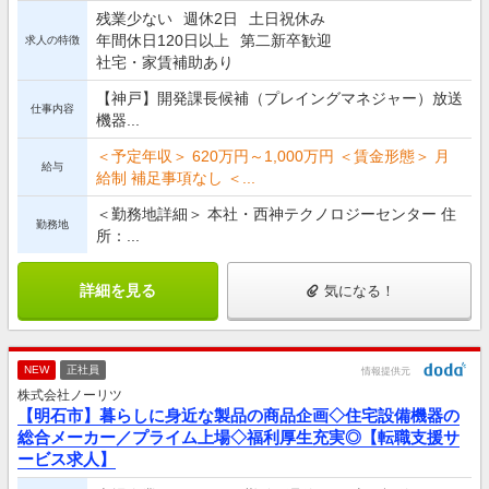
残業少ない
週休2日
土日祝休み
年間休日120日以上
第二新卒歓迎
求人の特徴
社宅・家賃補助あり
【神戸】開発課長候補（プレイングマネジャー）放送
仕事内容
機器...
＜予定年収＞ 620万円～1,000万円 ＜賃金形態＞ 月
給与
給制 補足事項なし ＜...
＜勤務地詳細＞ 本社・西神テクノロジーセンター 住
勤務地
所：...
詳細を見る
気になる！
NEW
正社員
情報提供元
株式会社ノーリツ
【明石市】暮らしに身近な製品の商品企画◇住宅設備機器の
総合メーカー／プライム上場◇福利厚生充実◎【転職支援サ
ービス求人】