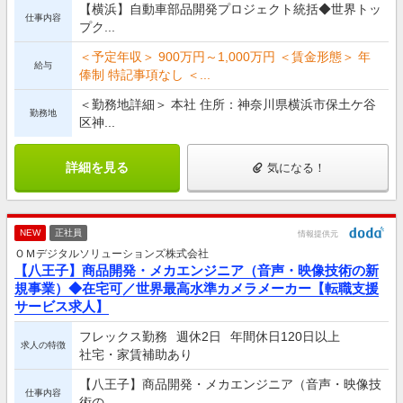
【横浜】自動車部品開発プロジェクト統括◆世界トッ
仕事内容
プク...
＜予定年収＞ 900万円～1,000万円 ＜賃金形態＞ 年
給与
俸制 特記事項なし ＜...
＜勤務地詳細＞ 本社 住所：神奈川県横浜市保土ケ谷
勤務地
区神...
詳細を見る
気になる！
NEW
正社員
情報提供元
ＯＭデジタルソリューションズ株式会社
【八王子】商品開発・メカエンジニア（音声・映像技術の新
規事業）◆在宅可／世界最高水準カメラメーカー【転職支援
サービス求人】
フレックス勤務
週休2日
年間休日120日以上
求人の特徴
社宅・家賃補助あり
【八王子】商品開発・メカエンジニア（音声・映像技
仕事内容
術の...