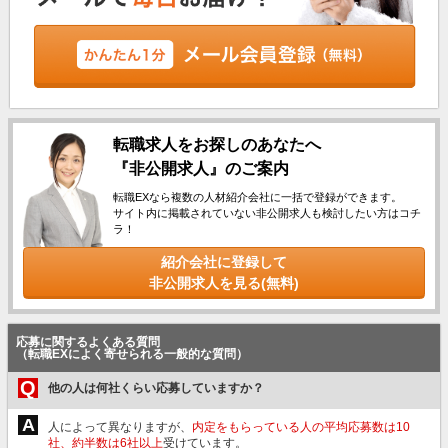
転職求人をお探しのあなたへ
『非公開求人』のご案内
転職EXなら複数の人材紹介会社に一括で登録ができます。
サイト内に掲載されていない非公開求人も検討したい方はコチ
ラ！
紹介会社に登録して
非公開求人を見る(無料)
応募に関するよくある質問
（転職EXによく寄せられる一般的な質問）
Q
他の人は何社くらい応募していますか？
A
人によって異なりますが、
内定をもらっている人の平均応募数は10
社、約半数は6社以上
受けています。