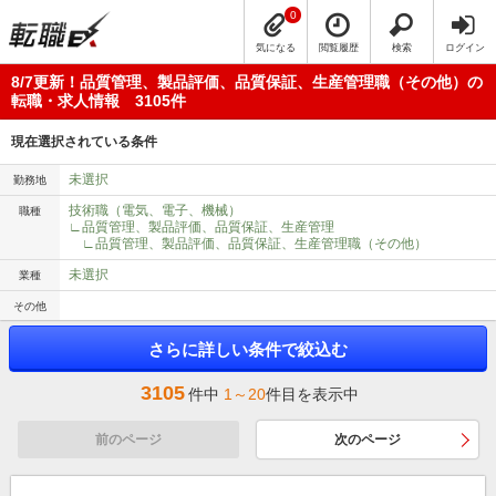
0
気になる
閲覧履歴
検索
ログイン
8/7更新！品質管理、製品評価、品質保証、生産管理職（その他）の
転職・求人情報 3105件
現在選択されている条件
未選択
勤務地
技術職（電気、電子、機械）
職種
∟品質管理、製品評価、品質保証、生産管理
∟品質管理、製品評価、品質保証、生産管理職（その他）
未選択
業種
その他
さらに詳しい条件で絞込む
3105
件中
1～20
件目を表示中
前のページ
次のページ