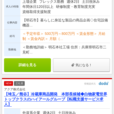
上場企業
フレックス勤務
週休2日
土日祝休み
年間休日120日以上
研修制度・教育制度充実
求人の特徴
資格取得支援制度
【明石市】暮らしに身近な製品の商品企画◇住宅設備
仕事内容
機器...
＜予定年収＞ 500万円～800万円 ＜賃金形態＞ 月給
給与
制 ＜賃金内訳＞ 月額（...
＜勤務地詳細＞ 明石本社工場 住所：兵庫県明石市二
勤務地
見町...
詳細を見る
気になる！
NEW
正社員
情報提供元
アクア株式会社
【埼玉／熊谷】冷蔵庫商品開発 本部長候補◆白物家電世界
トップクラスのハイアールグループ【転職支援サービス求
人】
外資系企業
週休2日
土日祝休み