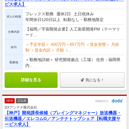
ビス求人】
フレックス勤務
週休2日
土日祝休み
求人の特徴
年間休日120日以上
転勤なし・勤務地限定
【福岡／宇宙開発企業】人工衛星開発PM（テーマリ
仕事内容
ード...
＜予定年収＞ 400万円～857万円 ＜賃金形態＞ 月給
給与
制 ＜賃金内訳＞ 月額（...
＜勤務地詳細＞ 研究開発拠点（工場） 住所：福岡県
勤務地
内...
詳細を見る
気になる！
NEW
正社員
情報提供元
DXアンテナ株式会社
【神戸】開発課長候補（プレイングマネジャー）放送機器・
伝送機器／エレコムG／アンテナトップシェア【転職支援サ
ービス求人】