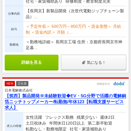
社宅・家賃補助あり
研修制度・教育制度充実
【長岡京】新製品開発（次世代電動ジップチェーン製
仕事内容
品）...
＜予定年収＞ 500万円～850万円 ＜賃金形態＞ 月給
給与
制 ＜賃金内訳＞ 月額（...
＜勤務地詳細＞ 長岡京工場 住所：京都府長岡京市神
勤務地
足暮...
詳細を見る
気になる！
NEW
正社員
情報提供元
日本電解株式会社
【筑西】製品開発※未経験歓迎◆EV・5G分野で活躍の電解銅
箔ニッチトップメーカー/転勤無/年休123【転職支援サービス
求人】
女性活躍
フレックス勤務
残業少ない
週休2日
土日祝休み
年間休日120日以上
第二新卒歓迎
求人の特徴
転勤なし・勤務地限定
社宅・家賃補助あり