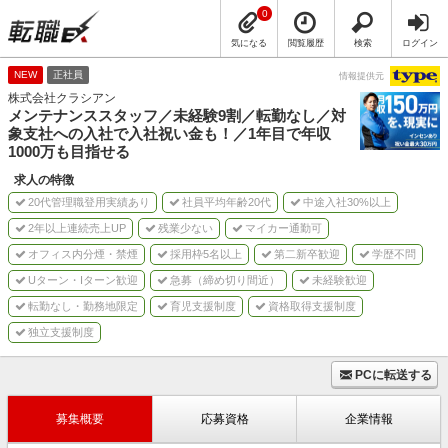
0
気になる
閲覧履歴
検索
ログイン
NEW
正社員
情報提供元
株式会社クラシアン
メンテナンススタッフ／未経験9割／転勤なし／対
象支社への入社で入社祝い金も！／1年目で年収
1000万も目指せる
求人の特徴
20代管理職登用実績あり
社員平均年齢20代
中途入社30%以上
2年以上連続売上UP
残業少ない
マイカー通勤可
オフィス内分煙・禁煙
採用枠5名以上
第二新卒歓迎
学歴不問
Uターン・Iターン歓迎
急募（締め切り間近）
未経験歓迎
転勤なし・勤務地限定
育児支援制度
資格取得支援制度
独立支援制度
PCに転送する
募集概要
応募資格
企業情報