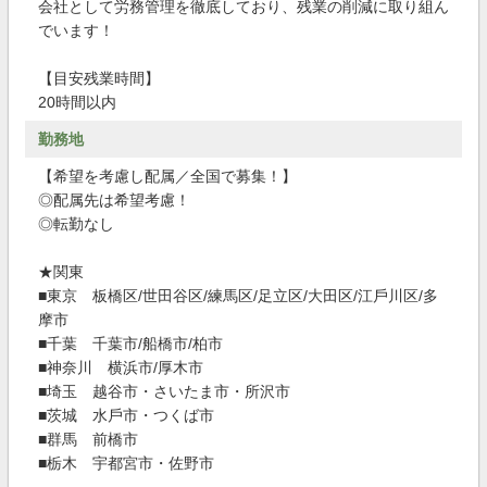
会社として労務管理を徹底しており、残業の削減に取り組ん
でいます！
【目安残業時間】
20時間以内
勤務地
【希望を考慮し配属／全国で募集！】
◎配属先は希望考慮！
◎転勤なし
★関東
■東京 板橋区/世⽥⾕区/練⾺区/⾜⽴区/⼤⽥区/江⼾川区/多
摩市
■千葉 千葉市/船橋市/柏市
■神奈川 横浜市/厚⽊市
■埼⽟ 越⾕市・さいたま市・所沢市
■茨城 ⽔⼾市・つくば市
■群⾺ 前橋市
■栃⽊ 宇都宮市・佐野市