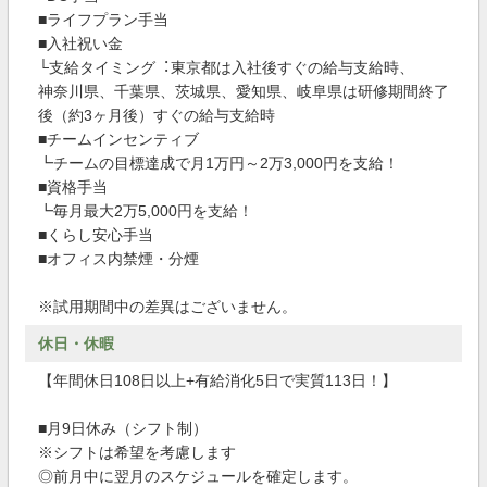
■ライフプラン手当
■入社祝い金
└⽀給タイミング︓東京都は⼊社後すぐの給与⽀給時、
神奈川県、千葉県、茨城県、愛知県、岐⾩県は研修期間終了
後（約3ヶ⽉後）すぐの給与⽀給時
■チームインセンティブ
┗チームの目標達成で月1万円～2万3,000円を支給！
■資格手当
┗毎月最大2万5,000円を支給！
■くらし安心手当
■オフィス内禁煙・分煙
※試用期間中の差異はございません。
休日・休暇
【年間休日108日以上+有給消化5日で実質113日！】
■月9日休み（シフト制）
※シフトは希望を考慮します
◎前月中に翌月のスケジュールを確定します。