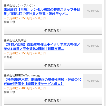
株式会社サン・アルゲン
未経験◎【川崎】レンタル機器の整備スタッフ◆日
NO IMAGE
勤／面接1回で正社員／発電・製鉄所など...
＜予定年収＞ 350万円～500万円 ...
神奈川県
気になる！
株式会社大黒商会
【京都／西院】自動車整備士◆イタリア車の整備／
NO IMAGE
年休115日／完全週休2日制【転職支援...
＜予定年収＞ 250万円～400万円 ...
京都府
気になる！
株式会社BREXA Technology
【神奈川/厚木市】開発車両の整備性実験・評価◇40
NO IMAGE
代50代活躍中【転職支援サービス求人】
＜予定年収＞ 400万円～500万円 ...
神奈川県
気になる！