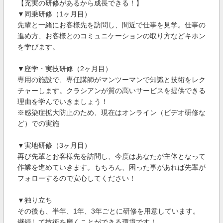
【充実の研修があるから成長できる！】
▼同乗研修（1ヶ月目）
先輩と一緒にお客様先を訪問し、間近で仕事を見学。仕事の
進め方、お客様とのコミュニケーションの取り方などキホン
を学びます。
▼座学・実技研修（2ヶ月目）
専用の施設で、専任講師がマンツーマンで知識と技術をレク
チャーします。クラシアンが質の高いサービスを提供できる
理由を学んでいきましょう！
※感染症拡大防止のため、現在はオンライン（ビデオ研修な
ど）での実施
▼実地研修（3ヶ月目）
再び先輩とお客様先を訪問し、今度はあなたが主体となって
作業を進めていきます。もちろん、困った事があれば先輩が
フォローするので安心してください！
▼独り立ち
その後も、半年、1年、3年ごとに研修を用意しています。
継続して技術を磨くことができる環境です！