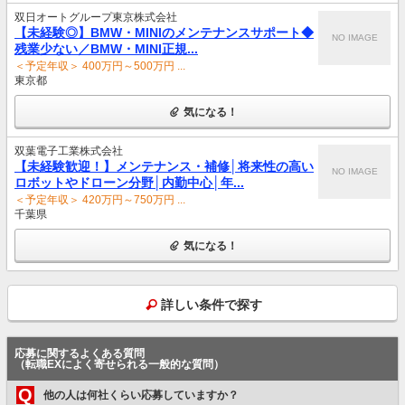
双日オートグループ東京株式会社
【未経験◎】BMW・MINIのメンテナンスサポート◆
NO IMAGE
残業少ない／BMW・MINI正規...
＜予定年収＞ 400万円～500万円 ...
東京都
気になる！
双葉電子工業株式会社
【未経験歓迎！】メンテナンス・補修│将来性の高い
NO IMAGE
ロボットやドローン分野│内勤中心│年...
＜予定年収＞ 420万円～750万円 ...
千葉県
気になる！
詳しい条件で探す
応募に関するよくある質問
（転職EXによく寄せられる一般的な質問）
Q
他の人は何社くらい応募していますか？