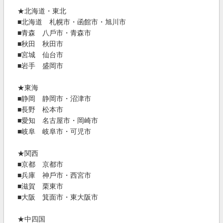
★北海道・東北
■北海道 札幌市・函館市・旭川市
■⻘森 ⼋⼾市・⻘森市
■秋⽥ 秋⽥市
■宮城 仙台市
■岩⼿ 盛岡市
★東海
■静岡 静岡市・沼津市
■⻑野 松本市
■愛知 名古屋市・岡崎市
■岐⾩ 岐⾩市・可児市
★関⻄
■京都 京都市
■兵庫 神⼾市・⻄宮市
■滋賀 栗東市
■⼤阪 箕⾯市・東⼤阪市
★中四国