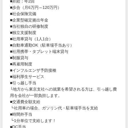
■昇給：年2回
■歩合（月6万円～120万円）
■社会保険完備
■企業型確定拠出年金
■当社独自の研修制度
■独立支援制度
■社用車貸与（1人1台）
■自動車通勤OK（駐車場手当あり）
■社用携帯・タブレット端末貸与
■制服貸与
■再雇用制度
■インフルエンザ予防接種
■福利厚生サービス
■引っ越し手当
└地方から東京支社への就業を希望される方は、引っ越し費
用を会社が一部負担します。
■交通費全額支給
┗社用車の場合、ガソリン代・駐車場手当を支給
■時間外手当
┗1分単位で支給します！
■DC手当