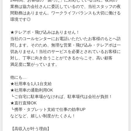
24時間、お客様の「困った」に対応している当社。夜間の
業務は協力会社さんに委託しているので、当社スタッフの夜
間勤務はありません。ワークライフバランスも大切に働ける
環境です◎
★テレアポ・飛び込みはありません！
当社のコールセンターにお電話いただいたお客様のもとへ訪
問します。そのため、無理な営業・飛び込み・テレアポは一
切ありません！当社のサービスを必要とされているお客様に
対し、丁寧に向き合うことができるからこそ、高い顧客
満足度に繋がっています。
他にも…
★社用車を1人1台支給
★社用車の通勤利用OK
┗ご自宅に駐車場がなければ、駐車場代は会社が負担！
★直行直帰OK
┗携帯・タブレット支給で仕事の効率UP
などなど、嬉しい制度がたくさん！
【高収入が叶う理由】