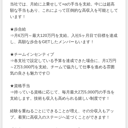
当社では、月給に上乗せして+αの手当を支給。中には超高
額な手当もあり、これによって圧倒的な高収入を可能として
います！
★歩合給
⇒月6万円～最大120万円を支給。入社5ヶ月目で目標を達成
し、高額な歩合をGETしたメンバーもいます！
★チームインセンティブ
⇒各支社で設定している予算を達成できた場合に、月1万円
～2万3,000円を支給。チームで協力して仕事を進める雰囲
気の良さも魅力です◎
★資格手当
⇒持っている資格に応じて、毎月最大2万5,000円の手当を
支給します。技術も収入も高められる嬉しい制度です！
経験を重ねるごとにできることが増え、その分収入もアッ
プ。着実に高収入のステージへ近づくことができます！