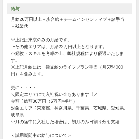
給与
月給26万円以上＋歩合給＋チームインセンティブ＋諸手当
＋残業代
※上記は東京のみの月給です。
┗その他エリアは、月給22万円以上となります。
※経験・スキルを考慮の上、弊社規程により優遇いたしま
す。
※上記月給には一律支給のライフプラン手当（月5万4000
円）を含みます。
更に・・・・
＼限定エリアにて⼊社祝い⾦もあります︕／
⾦額︓総額30万円（5万円×半年）
対象エリア︓東京都、神奈川県、千葉県、茨城県、愛知県、
岐⾩県
※⽉の途中に⼊社した場合は、初⽉のみ⽇割り分を⽀給
＜試用期間中の給与について＞