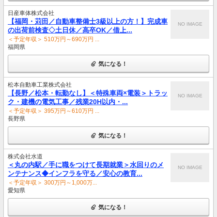
日産車体株式会社
【福岡・苅田／自動車整備士3級以上の方！】完成車
NO IMAGE
の出荷前検査◇土日休／高卒OK／借上...
＜予定年収＞ 510万円～690万円 ...
福岡県
気になる！
松本自動車工業株式会社
【長野／松本・転勤なし】＜特殊車両×電装＞トラッ
NO IMAGE
ク・建機の電気工事／残業20H以内・...
＜予定年収＞ 395万円～610万円 ...
長野県
気になる！
株式会社水道
＜丸の内駅／手に職をつけて長期就業＞水回りのメ
NO IMAGE
ンテナンス◆インフラを守る／安心の教育...
＜予定年収＞ 300万円～1,000万...
愛知県
気になる！