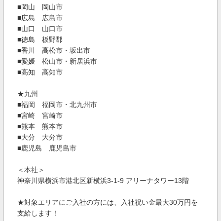
■岡⼭ 岡⼭市
■広島 広島市
■⼭⼝ ⼭⼝市
■徳島 板野郡
■⾹川 ⾼松市・坂出市
■愛媛 松⼭市・新居浜市
■⾼知 ⾼知市
★九州
■福岡 福岡市・北九州市
■宮崎 宮崎市
■熊本 熊本市
■⼤分 ⼤分市
■⿅児島 ⿅児島市
＜本社＞
神奈川県横浜市港北区新横浜3-1-9 アリーナタワー13階
★対象エリアにご入社の方には、入社祝い金最大30万円を
支給します！