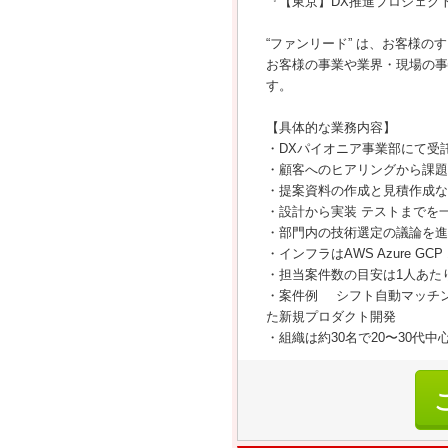
『【東京】DX推進プロジェク
“ファンリード” は、お客様の
お客様の事業や業界・現場の事
す。
【具体的な業務内容】
・DXパイオニア事業部にて受
・顧客へのヒアリングから課題
・提案資料の作成と見積作成な
・設計から実装 テストまでを
・部門内の技術選定の議論を進
・インフラはAWS Azure G
・担当案件数の目安は1人あたり
・案件例 シフト自動マッチン
た新規プロダクト開発
・組織は約30名で20〜30代