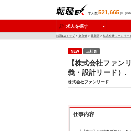
521,665
求人数
件（8/
転職EX
求人を探す
転職EXトップ
>
東京都
>
豊島区
>
株式会社ファンリー
NEW
正社員
【株式会社ファンリ
義・設計リード）.
株式会社ファンリード
仕事内容