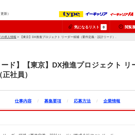
6 更新）
気になるリスト
閲覧
0
ドの求人情報
> 【東京】DX推進プロジェクト リーダー候補（要件定義・設計リード）.
ード】【東京】DX推進プロジェクト リ
（正社員）
仕事内容
/
募集要項
/
応募方法
/
企業情報