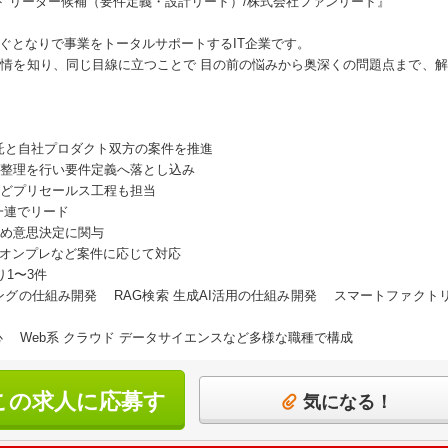
ト リーダー候補（要件定義・設計リード）/株式会社ファンリード』
すぐとなりで事業をトータルサポートするIT企業です。
情を知り、同じ目線に立つことで 目の前の悩みから奥深くの問題点まで、
託と自社プロダクト双方の案件を推進
整理を行い要件定義へ落とし込み
どプリセールス工程も担当
一連でリード
め意思決定に関与
CP オンプレなど案件に応じて対応
1〜3件
グの仕組み開発 RAG検索 生成AI活用の仕組み開発 スマートファクトリ
中心 Web系 クラウド データサイエンスなど多様な職種で構成
この求人に応募す
気になる！