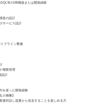
greSQL等のDB構築または開発経験
構造の設計
ロサービス設計
パイプライン整備
計
ド権限管理
離設計
AIを使った開発経験
る人物像】
直接対話し提案から並走することを楽しめる方