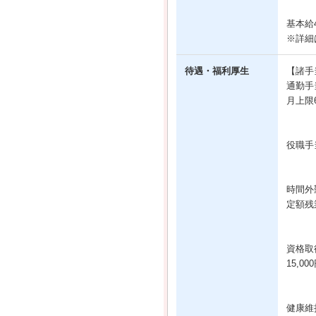
基本給4
※詳細
待遇・福利厚生
【諸手
通勤手
月上限6
役職手
時間外
定額残
資格取
15,00
健康維