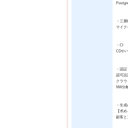
Post
・三層
マイク
・CI
CDや
・認証
認可設
クラウ
NW分
・生成
【求め
顧客と