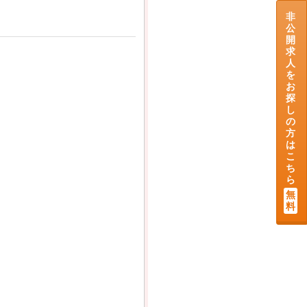
非
公
開
求
人
を
お
探
し
の
方
は
こ
ち
ら
無
料