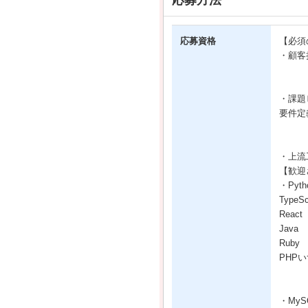
応募方法
応募資格
【必須
・顧客
・課題
要件定
・上流
【歓迎
・Pyth
TypeSc
React
Java
Ruby
PHP
・MyS