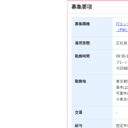
募集要項
募集職種
ITエ
（PM
雇用形態
正社員
勤務時間
09:30-
フレッ
※詳細
勤務地
東京都
基本は
可案件
※東京
交通
-
給与
想定年収