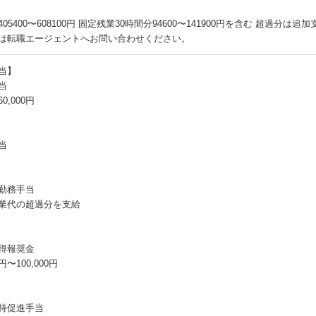
05400〜608100円 固定残業30時間分94600〜141900円を含む 超過分は追加
は転職エージェントへお問い合わせください。
当】
当
0,000円
当
勤務手当
業代の超過分を支給
得報奨金
0円〜100,000円
持促進手当