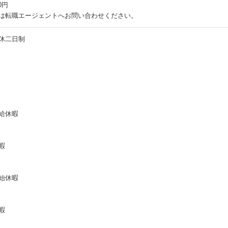
0円
は転職エージェントへお問い合わせください。
休二日制
給休暇
暇
始休暇
暇