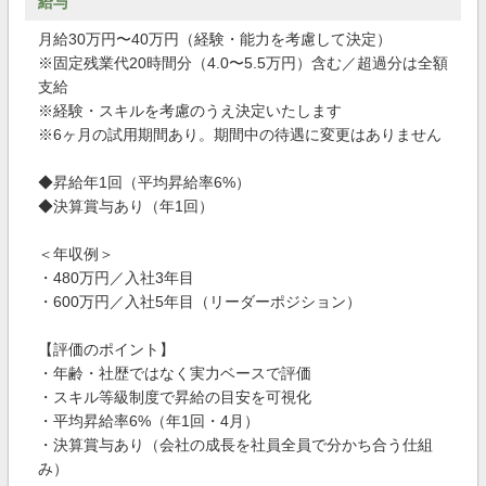
給与
月給30万円〜40万円（経験・能力を考慮して決定）
※固定残業代20時間分（4.0〜5.5万円）含む／超過分は全額
支給
※経験・スキルを考慮のうえ決定いたします
※6ヶ月の試用期間あり。期間中の待遇に変更はありません
◆昇給年1回（平均昇給率6%）
◆決算賞与あり（年1回）
＜年収例＞
・480万円／入社3年目
・600万円／入社5年目（リーダーポジション）
【評価のポイント】
・年齢・社歴ではなく実力ベースで評価
・スキル等級制度で昇給の目安を可視化
・平均昇給率6%（年1回・4月）
・決算賞与あり（会社の成長を社員全員で分かち合う仕組
み）