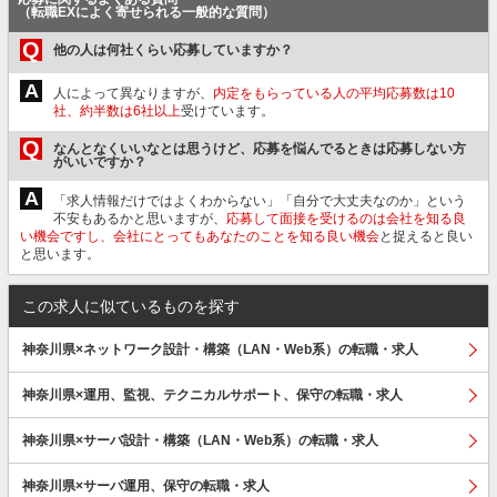
（転職EXによく寄せられる一般的な質問）
Q
他の人は何社くらい応募していますか？
A
人によって異なりますが、
内定をもらっている人の平均応募数は10
社、約半数は6社以上
受けています。
Q
なんとなくいいなとは思うけど、応募を悩んでるときは応募しない方
がいいですか？
A
「求人情報だけではよくわからない」「自分で大丈夫なのか」という
不安もあるかと思いますが、
応募して面接を受けるのは会社を知る良
い機会ですし、会社にとってもあなたのことを知る良い機会
と捉えると良い
と思います。
この求人に似ているものを探す
神奈川県×ネットワーク設計・構築（LAN・Web系）の転職・求人
神奈川県×運用、監視、テクニカルサポート、保守の転職・求人
神奈川県×サーバ設計・構築（LAN・Web系）の転職・求人
神奈川県×サーバ運用、保守の転職・求人