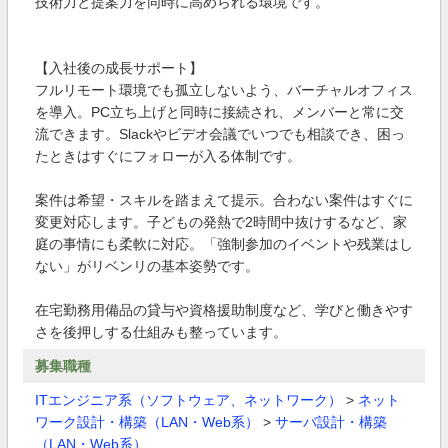
技術力と提案力を同時に高められる環境です。
【入社後の成長サポート】
フルリモート環境でも孤立しないよう、バーチャルオフィス
を導入。PC立ち上げと同時に接続され、メンバーと常に交
流できます。Slackやビデオ会議でいつでも相談でき、困っ
たときはすぐにフォローが入る体制です。
案件は希望・スキルを踏まえて提示。合わない案件はすぐに
変更対応します。子どもの発熱で2時間中抜けするなど、家
庭の事情にも柔軟に対応。「強制参加のイベントや残業はし
ない」がリベンリの基本姿勢です。
在宅勤務用備品の貸与や資格援助制度など、学びと働きやす
さを後押しする仕組みも整っています。
募集職種
ITエンジニア系（ソフトウェア、ネットワーク）
>
ネット
ワーク設計・構築（LAN・Web系）
>
サーバ設計・構築
（LAN・Web系）