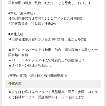
◎首都圏の拠点で勤務いただくことを想定しております
■本社（湘南本社）
神奈川県藤沢市辻堂神台2-2-1 アイクロス湘南8階
└JR東海道線「辻堂駅」徒歩3分
■東北支社
秋田県仙北市角館町水ノ目沢98-12 谷口第二ビル2階
★現在のメンバーは北は秋田・仙台、南は高知・大阪など全
国各地に在籍
★バーチャルオフィス導入で社員同士の距離感ゼロ
★U・Iターン歓迎／転勤なし
(変更の範囲)上記を除く当社関連勤務地
仕事内容
★まずはお客様先のクラウド基盤構築・運用に参画。ゆくゆ
くは自社サービス・受託案件のインフラも担えます。