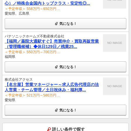
心）／特殊合金国内トップクラス・安定性◎...
＜予定年収＞ 558万円～650万円 ...
愛知県、広島県
気になる！
パナソニックホームズ不動産株式会社
【福岡／薬院大通駅すぐ】売買仲介・買取再販営業
NO IMAGE
（管理職候補）◆休日129日／残業25...
＜予定年収＞ 550万円～700万円 ...
福岡県
気になる！
株式会社アクセス
【名古屋】営業マネージャー～求人広告代理店の法
NO IMAGE
人営業・チーム管理／土日祝休み・福利厚...
＜予定年収＞ 521万円～580万円 ...
愛知県
気になる！
詳しい条件で探す