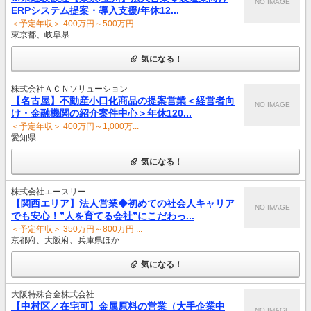
NO IMAGE
ERPシステム提案・導入支援/年休12...
＜予定年収＞ 400万円～500万円 ...
東京都、岐阜県
気になる！
株式会社ＡＣＮソリューション
【名古屋】不動産小口化商品の提案営業＜経営者向
NO IMAGE
け・金融機関の紹介案件中心＞年休120...
＜予定年収＞ 400万円～1,000万...
愛知県
気になる！
株式会社エースリー
【関西エリア】法人営業◆初めての社会人キャリア
NO IMAGE
でも安心！”人を育てる会社”にこだわっ...
＜予定年収＞ 350万円～800万円 ...
京都府、大阪府、兵庫県ほか
気になる！
大阪特殊合金株式会社
【中村区／在宅可】金属原料の営業（大手企業中
NO IMAGE