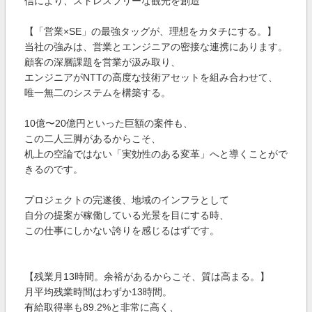
信により、ストレスフリーな観光を創造
【「営業×SE」の最強タッグが、理想をカタチにする。】
当社の強みは、営業とエンジニアの密接な連携にあります。
顧客の深層課題を営業が汲み取り、
エンジニアがNTTの高度な技術アセットを組み合わせて、
唯一無二のシステムを構築する。
10億〜20億円といった巨額の案件も、
この二人三脚があるからこそ、
机上の空論ではない「実効性のある変革」へと導くことがで
きるのです。
プロジェクトの完遂後、地域のインフラとして
自分の提案が稼働している光景を目にする時、
この仕事にしかない誇りを感じるはずです。
【残業月13時間。余裕があるからこそ、質は高まる。】
月平均残業時間はわずか13時間。
有給取得率も89.2%と非常に高く、