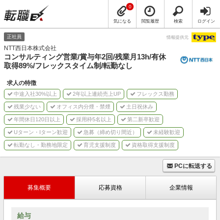
0
気になる
閲覧履歴
検索
ログイン
正社員
情報提供元
NTT西日本株式会社
コンサルティング営業/賞与年2回/残業月13h/有休
取得89%/フレックスタイム制/転勤なし
求人の特徴
中途入社30%以上
2年以上連続売上UP
フレックス勤務
残業少ない
オフィス内分煙・禁煙
土日祝休み
年間休日120日以上
採用枠5名以上
第二新卒歓迎
Uターン・Iターン歓迎
急募（締め切り間近）
未経験歓迎
転勤なし・勤務地限定
育児支援制度
資格取得支援制度
PCに転送する
募集概要
応募資格
企業情報
給与