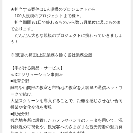
★担当する案件は1人規模のプロジェクトから
100人規模のプロジェクトまで様々。
担当期間も1日で終わるものから数カ月単位に及ぶものま
であります。
だんだん大きな規模のプロジェクトに携わっていきましょ
う！
※(変更の範囲)上記業務を除く当社業務全般
【手がける商品・サービス】
≪ICTソリューション事例≫
■教育分野
離島や山間部の教室と市街地の教室を大容量の通信ネットワ
ークで結び、
大型スクリーンを導入することで、距離を感じさせない合同
授業や文化交流を実現
■観光分野
観光地各所に設置したカメラやセンサのデータを用いて、混
雑状況の可視化や、観光客へのさまざまな観光資源の魅力発