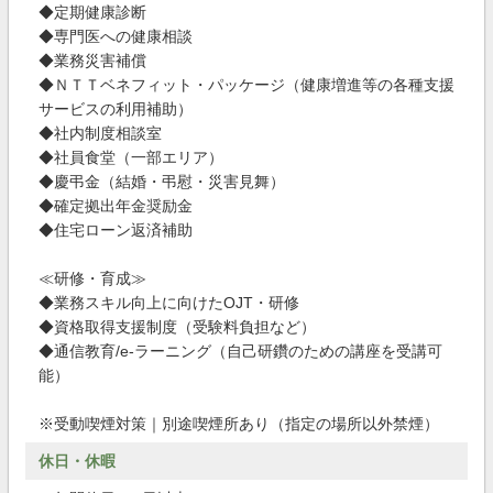
◆定期健康診断
◆専門医への健康相談
◆業務災害補償
◆ＮＴＴベネフィット・パッケージ（健康増進等の各種支援
サービスの利用補助）
◆社内制度相談室
◆社員食堂（一部エリア）
◆慶弔金（結婚・弔慰・災害見舞）
◆確定拠出年金奨励金
◆住宅ローン返済補助
≪研修・育成≫
◆業務スキル向上に向けたOJT・研修
◆資格取得支援制度（受験料負担など）
◆通信教育/e-ラーニング（自己研鑽のための講座を受講可
能）
※受動喫煙対策｜別途喫煙所あり（指定の場所以外禁煙）
休日・休暇