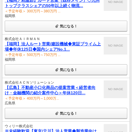
【福岡／粕屋郡】ルート営業（既存メイン）◇九州
NO IMAGE
トップクラスシェアの50年以上続く物流...
＜予定年収＞ 300万円～380万円 ...
福岡県
気になる！
株式会社ＡＩＲＭＡＮ
【福岡】法人ルート営業/建設機械◆東証プライム上
NO IMAGE
場◆年休125日◆国内シェアNo.1...
＜予定年収＞ 500万円～750万円 ...
福岡県
気になる！
株式会社ＡＣＮソリューション
【広島】不動産小口化商品の提案営業＜経営者向
NO IMAGE
け・金融機関の紹介案件中心＞年休120日...
＜予定年収＞ 400万円～1,000万...
広島県
気になる！
ウィリー株式会社
※未経験歓迎【東京/立川】法人営業◆製造業向け