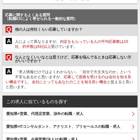
応募に関するよくある質問
（転職EXによく寄せられる一般的な質問）
Q
他の人は何社くらい応募していますか？
A
人によって異なりますが、
内定をもらっている人の平均応募数は10
社、約半数は6社以上
受けています。
Q
なんとなくいいなとは思うけど、応募を悩んでるときは応募しない方
がいいですか？
A
「求人情報だけではよくわからない」「自分で大丈夫なのか」という
不安もあるかと思いますが、
応募して面接を受けるのは会社を知る良
い機会ですし、会社にとってもあなたのことを知る良い機会
と捉えると良い
と思います。
この求人に似ているものを探す
愛知県×営業、代理店営業、渉外の転職・求人
愛知県×ITコンサルタント、アナリスト、プリセールスの転職・求人
愛知県×営業、企画営業(法人)の転職・求人