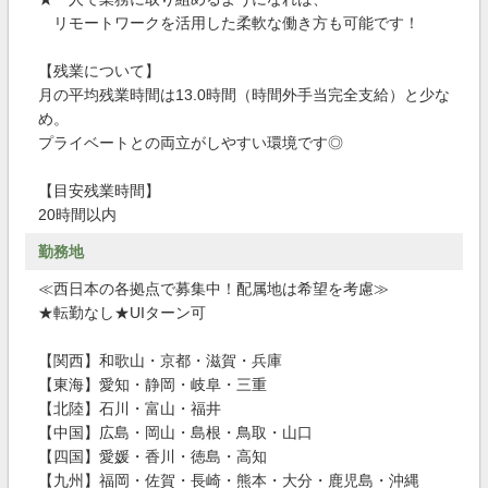
リモートワークを活用した柔軟な働き方も可能です！
【残業について】
月の平均残業時間は13.0時間（時間外手当完全支給）と少な
め。
プライベートとの両立がしやすい環境です◎
【目安残業時間】
20時間以内
勤務地
≪西日本の各拠点で募集中！配属地は希望を考慮≫
★転勤なし★UIターン可
【関西】和歌山・京都・滋賀・兵庫
【東海】愛知・静岡・岐阜・三重
【北陸】石川・富山・福井
【中国】広島・岡山・島根・鳥取・山口
【四国】愛媛・香川・徳島・高知
【九州】福岡・佐賀・長崎・熊本・大分・鹿児島・沖縄