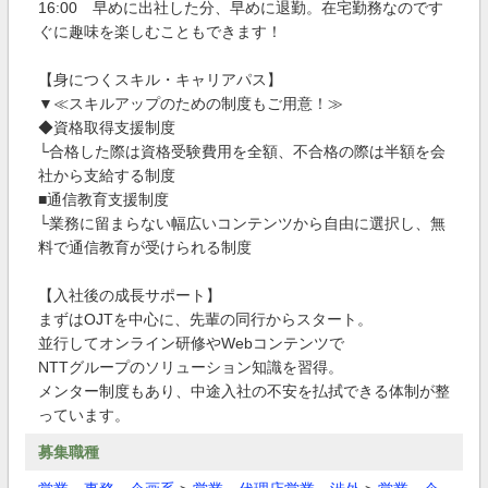
16:00 早めに出社した分、早めに退勤。在宅勤務なのです
ぐに趣味を楽しむこともできます！
【身につくスキル・キャリアパス】
▼≪スキルアップのための制度もご用意！≫
◆資格取得支援制度
└合格した際は資格受験費用を全額、不合格の際は半額を会
社から支給する制度
■通信教育支援制度
└業務に留まらない幅広いコンテンツから自由に選択し、無
料で通信教育が受けられる制度
【入社後の成長サポート】
まずはOJTを中心に、先輩の同行からスタート。
並行してオンライン研修やWebコンテンツで
NTTグループのソリューション知識を習得。
メンター制度もあり、中途入社の不安を払拭できる体制が整
っています。
募集職種