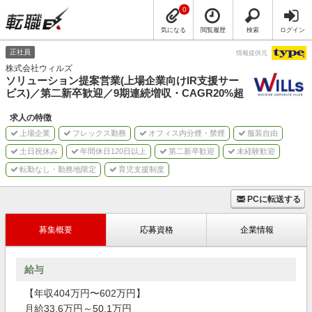
0
気になる
閲覧履歴
検索
ログイン
正社員
情報提供元
株式会社ウィルズ
ソリューション提案営業(上場企業向けIR支援サー
ビス)／第二新卒歓迎／9期連続増収・CAGR20%超
求人の特徴
上場企業
フレックス勤務
オフィス内分煙・禁煙
服装自由
土日祝休み
年間休日120日以上
第二新卒歓迎
未経験歓迎
転勤なし・勤務地限定
育児支援制度
PCに転送する
募集概要
応募資格
企業情報
給与
【年収404万円〜602万円】
月給33.6万円～50.1万円