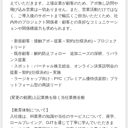
えていただきます。上場企業が顧客のため、アポ無し訪問や
飛び込み営業は一切ありません。また、営業活動だけではな
く、ご導入後のサポートまで幅広くご担当いただくため、社
内外のプロジェクト関係者・顧客との良好なコミュニケーシ
ョンや関係構築力も求められます。
・新規顧客：接触アポ～提案～契約(仕様決め)～プロジェク
トリード​
・既存顧客：解約防止フォロー 追加ニーズの深耕、リバラ
ンス提案
・スポット：バーチャル株主総会、オンライン決算説明会の
提案～契約(仕様決め)～実施
・ラージキャップ向け：PYC（プレミアム優待倶楽部）プラ
ットフォーム型の商談リード
(変更の範囲)上記業務を除く当社業務全般
【教育体制について】
入社後は、IR業界の知識や当社のサービスについて、座学、
ロールプレイング、OJTを通じて丁寧に学んでいただきま