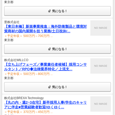
東京都
気になる！
昱株式会社
【東日本橋】新規事業推進：海外防衛製品と環境対
NO IMAGE
策商材の国内展開を担う業務/土日祝休/...
＜予定年収＞ 500万円～700万円 ...
東京都
気になる！
株式会社WILLCO
【立ち上げフェーズ／事業責任者候補】採用コンサ
NO IMAGE
ルタント／RPO◆法律業界特化／上流支...
＜予定年収＞ 500万円～800万円 ...
東京都
気になる！
株式会社BREXA Technology
【丸の内・週2~3在宅】新卒採用人事/学生のキャリ
NO IMAGE
アに伴走■営業経験者歓迎/ゆくゆく...
＜予定年収＞ 370万円～450万円 ...