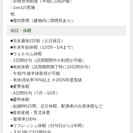
- 目標管理制度（半期に1回評価）
- 1on1の実施
他
■屋内禁煙（建物内に喫煙所あり）
休日・休暇
■完全週休2日制（土日祝日）
■年末年始休暇（12/29～1/4まで）
■ウェルカム休暇
- 2日間付与（試用期間中の利用が可能）
■有給休暇（試用期間満了時に10日間付与）
- 午前/午後半休取得が可能
- 有休消化率76%以上 ※2025年度実績
■夏季休暇
- 4日間付与（7月～10月）
■慶弔休暇
- 結婚時5日間、忌引休暇、配偶者の出産休暇など
■産前産後・育児休業
- 復帰率100%
■リフレッシュ休暇（付与日から1年間）
- 入社3年で3日間付与