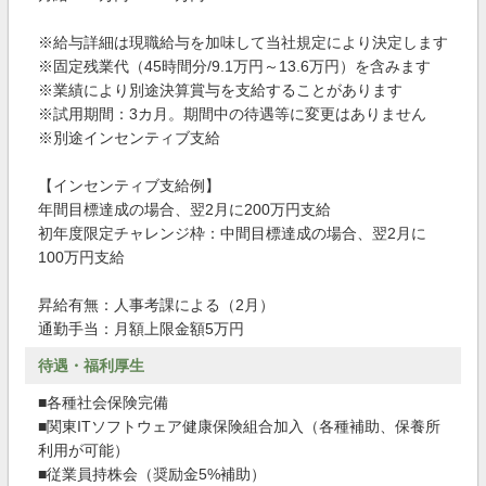
※給与詳細は現職給与を加味して当社規定により決定します
※固定残業代（45時間分/9.1万円～13.6万円）を含みます
※業績により別途決算賞与を支給することがあります
※試用期間：3カ月。期間中の待遇等に変更はありません
※別途インセンティブ支給
【インセンティブ支給例】
年間目標達成の場合、翌2月に200万円支給
初年度限定チャレンジ枠：中間目標達成の場合、翌2月に
100万円支給
昇給有無：人事考課による（2月）
通勤手当：月額上限金額5万円
待遇・福利厚生
■各種社会保険完備
■関東ITソフトウェア健康保険組合加入（各種補助、保養所
利用が可能）
■従業員持株会（奨励金5%補助）