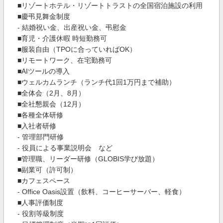
■リゾートホテル・リゾートトラストの全国宿泊施設の利用
■慶弔見舞金制度
- 結婚祝い金、出産祝い金、弔慰金
■育児・介護休暇 時短勤務可
■服装自由（TPOに合っていればOK）
■リモートワーク、在宅勤務可
■AIツールの導入
■ウェルカムランチ（ランチ代1回1万円まで補助）
■全体会（2月、8月）
■全社懇親会（12月）
■各種全体研修
■入社者研修
- 管理部門研修
- 役員による事業説明会 など
■管理職、リーダー研修（GLOBIS学び放題）
■副業可（許可制）
■カフェスペース
- Office Oasis設置（飲料、コーヒーサーバー、軽食）
■人事評価制度
- 役割等級制度