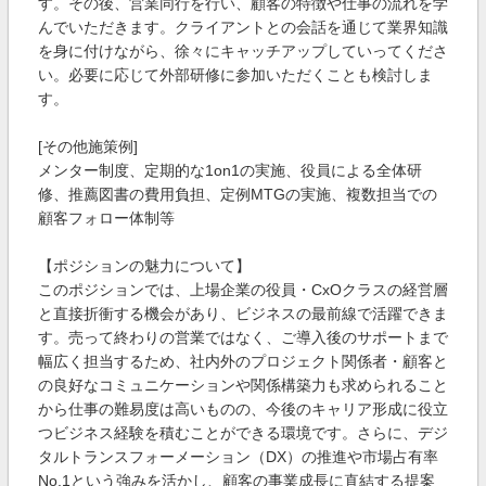
す。その後、営業同行を行い、顧客の特徴や仕事の流れを学
んでいただきます。クライアントとの会話を通じて業界知識
を身に付けながら、徐々にキャッチアップしていってくださ
い。必要に応じて外部研修に参加いただくことも検討しま
す。
[その他施策例]
メンター制度、定期的な1on1の実施、役員による全体研
修、推薦図書の費用負担、定例MTGの実施、複数担当での
顧客フォロー体制等
【ポジションの魅力について】
このポジションでは、上場企業の役員・CxOクラスの経営層
と直接折衝する機会があり、ビジネスの最前線で活躍できま
す。売って終わりの営業ではなく、ご導入後のサポートまで
幅広く担当するため、社内外のプロジェクト関係者・顧客と
の良好なコミュニケーションや関係構築力も求められること
から仕事の難易度は高いものの、今後のキャリア形成に役立
つビジネス経験を積むことができる環境です。さらに、デジ
タルトランスフォーメーション（DX）の推進や市場占有率
No.1という強みを活かし、顧客の事業成長に直結する提案