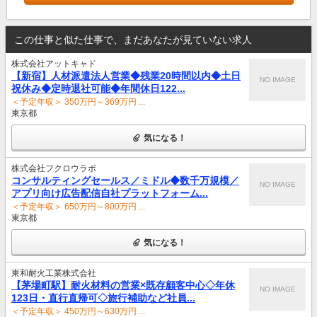
この仕事と似た仕事で、まだあなたが見ていない求人
株式会社アットキャド
【新宿】人材派遣法人営業◆残業20時間以内◆土日
NO IMAGE
祝休み◆定時退社可能◆年間休日122...
＜予定年収＞ 350万円～369万円 ...
東京都
気になる！
株式会社フクロウラボ
コンサルティングセールス／ミドル◆数千万規模／
NO IMAGE
アプリ向け広告配信自社プラットフォーム...
＜予定年収＞ 650万円～800万円 ...
東京都
気になる！
東和耐火工業株式会社
【茅場町駅】耐火材料の営業×既存顧客中心◇年休
NO IMAGE
123日・直行直帰可◇旅行補助など社員...
＜予定年収＞ 450万円～630万円 ...