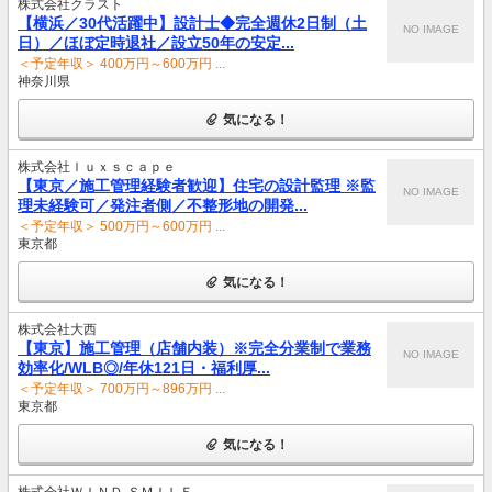
株式会社クラスト
【横浜／30代活躍中】設計士◆完全週休2日制（土
NO IMAGE
日）／ほぼ定時退社／設立50年の安定...
＜予定年収＞ 400万円～600万円 ...
神奈川県
気になる！
株式会社ｌｕｘｓｃａｐｅ
【東京／施工管理経験者歓迎】住宅の設計監理 ※監
NO IMAGE
理未経験可／発注者側／不整形地の開発...
＜予定年収＞ 500万円～600万円 ...
東京都
気になる！
株式会社大西
【東京】施工管理（店舗内装）※完全分業制で業務
NO IMAGE
効率化/WLB◎/年休121日・福利厚...
＜予定年収＞ 700万円～896万円 ...
東京都
気になる！
株式会社ＷＩＮＤ‐ＳＭＩＬＥ