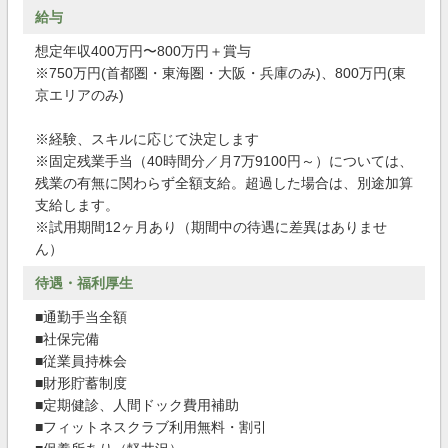
給与
想定年収400万円〜800万円＋賞与
※750万円(⾸都圏・東海圏・大阪・兵庫のみ)、800万円(東
京エリアのみ)
※経験、スキルに応じて決定します
※固定残業手当（40時間分／月7万9100円～）については、
残業の有無に関わらず全額支給。超過した場合は、別途加算
支給します。
※試用期間12ヶ月あり（期間中の待遇に差異はありませ
ん）
待遇・福利厚生
■通勤手当全額
■社保完備
■従業員持株会
■財形貯蓄制度
■定期健診、人間ドック費用補助
■フィットネスクラブ利用無料・割引