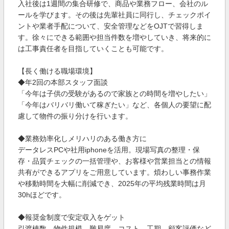
入社後は1週間の集合研修で、商品や業務フロー、会社のル
ールを学びます。その後は先輩社員に同行し、チェックポイ
ントや業者手配について、安全管理などをOJTで習得しま
す。徐々にできる範囲や担当件数を増やしていき、将来的に
は工事責任者を目指していくことも可能です。
【長く働ける職場環境】
◆年2回の本部スタッフ⾯談
「今年は⼦供の受験があるので家族との時間を増やしたい」
「今年はバリバリ働いて稼ぎたい」など、各個⼈の要望に配
慮して物件の振り分けを行います。
◆業務効率化しメリハリのある働き方に
データレスPCや社⽤iphoneを活⽤。現場写真の整理・保
存・品質チェックの一括管理や、お客様や営業担当との情報
共有ができるアプリをご用意しています。煩わしい事務作業
や移動時間を大幅に削減でき、2025年の平均残業時間は月
30hほどです。
◆報奨⾦制度で安定収入をゲット
引渡棟数、物件規模、難易度、コスト、⼯期、顧客評価など