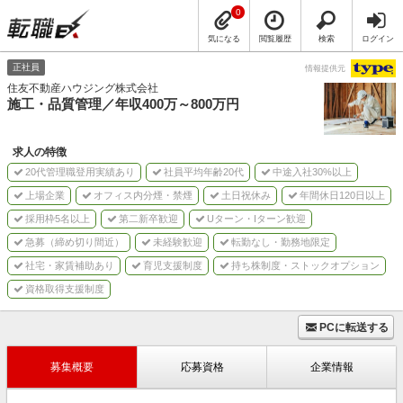
0
気になる
閲覧履歴
検索
ログイン
正社員
情報提供元
住友不動産ハウジング株式会社
施⼯・品質管理／年収400万～800万円
求人の特徴
20代管理職登用実績あり
社員平均年齢20代
中途入社30%以上
上場企業
オフィス内分煙・禁煙
土日祝休み
年間休日120日以上
採用枠5名以上
第二新卒歓迎
Uターン・Iターン歓迎
急募（締め切り間近）
未経験歓迎
転勤なし・勤務地限定
社宅・家賃補助あり
育児支援制度
持ち株制度・ストックオプション
資格取得支援制度
PCに転送する
募集概要
応募資格
企業情報