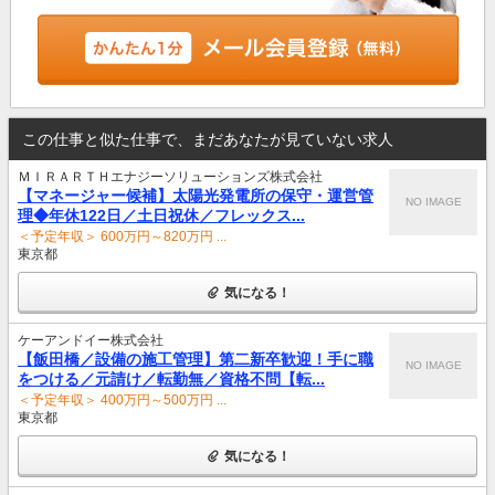
この仕事と似た仕事で、まだあなたが見ていない求人
ＭＩＲＡＲＴＨエナジーソリューションズ株式会社
【マネージャー候補】太陽光発電所の保守・運営管
NO IMAGE
理◆年休122日／土日祝休／フレックス...
＜予定年収＞ 600万円～820万円 ...
東京都
気になる！
ケーアンドイー株式会社
【飯田橋／設備の施工管理】第二新卒歓迎！手に職
NO IMAGE
をつける／元請け／転勤無／資格不問【転...
＜予定年収＞ 400万円～500万円 ...
東京都
気になる！