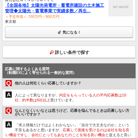
【全国各地】太陽光発電所・蓄電所建設の土木施工
NO IMAGE
管理◆太陽光・蓄電事業で実績多数／再生...
＜予定年収＞ 700万円～900万円 ...
東京都
気になる！
詳しい条件で探す
応募に関するよくある質問
（転職EXによく寄せられる一般的な質問）
Q
他の人は何社くらい応募していますか？
A
人によって異なりますが、
内定をもらっている人の平均応募数は10
社、約半数は6社以上
受けています。
Q
なんとなくいいなとは思うけど、応募を悩んでるときは応募しない方
がいいですか？
A
「求人情報だけではよくわからない」「自分で大丈夫なのか」という
不安もあるかと思いますが、
応募して面接を受けるのは会社を知る良
い機会ですし、会社にとってもあなたのことを知る良い機会
と捉えると良い