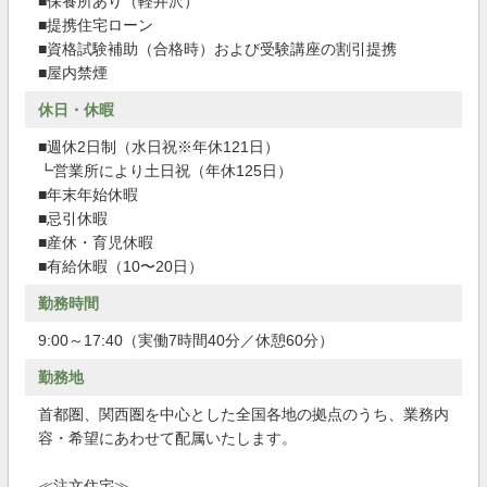
■保養所あり（軽井沢）
■提携住宅ローン
■資格試験補助（合格時）および受験講座の割引提携
■屋内禁煙
休日・休暇
■週休2日制（水日祝※年休121日）
┗営業所により土日祝（年休125日）
■年末年始休暇
■忌引休暇
■産休・育児休暇
■有給休暇（10〜20日）
勤務時間
9:00～17:40（実働7時間40分／休憩60分）
勤務地
首都圏、関西圏を中心とした全国各地の拠点のうち、業務内
容・希望にあわせて配属いたします。
≪注文住宅≫