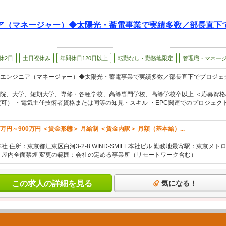
ア（マネージャー）◆太陽光・蓄電事業で実績多数／部長直下
休2日
土日祝休み
年間休日120日以上
転勤なし・勤務地限定
管理職・マネー
エンジニア（マネージャー）◆太陽光・蓄電事業で実績多数／部長直下でプロジェ
院、大学、短期大学、専修・各種学校、高等専門学校、高等学校卒以上 ＜応募資格/
定可） ・電気主任技術者資格または同等の知見・スキル ・EPC関連でのプロジェク
0万円～900万円 ＜賃金形態＞ 月給制 ＜賃金内訳＞ 月額（基本給）...
社 住所：東京都江東区白河3-2-8 WIND-SMILE本社ビル 勤務地最寄駅：東京
：屋内全面禁煙 変更の範囲：会社の定める事業所（リモートワーク含む）
この求人の詳細を見る
気になる！