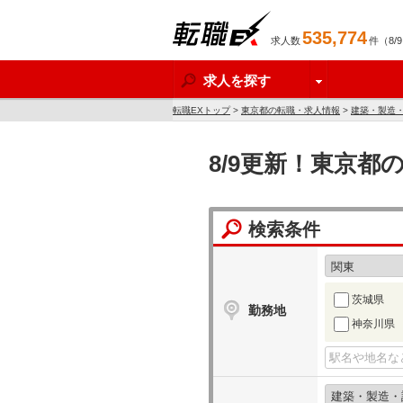
535,774
求人数
件（8/
転職EX
求人を探す
転職EXトップ
>
東京都の転職・求人情報
>
建築・製造
8/9更新！東京都
検索条件
茨城県
勤務地
神奈川県