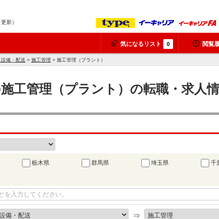
9 更新）
気になるリスト
閲覧
0
・設備・配送
>
施工管理
> 施工管理（プラント）
の施工管理（プラント）の転職・求人情報
栃木県
群馬県
埼玉県
千
⇒