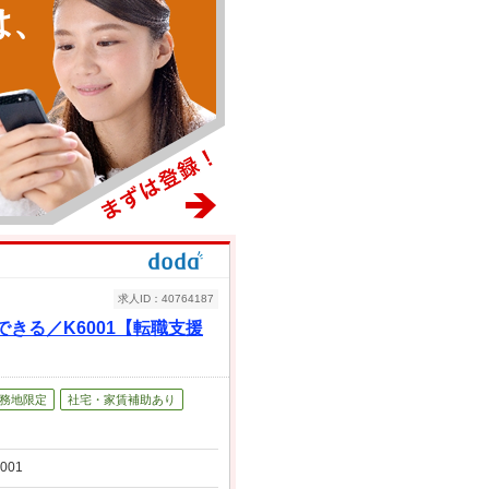
は、
求人ID：40764187
きる／K6001【転職支援
務地限定
社宅・家賃補助あり
01