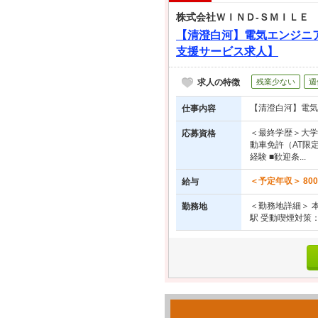
株式会社ＷＩＮＤ‐ＳＭＩＬＥ
【清澄白河】電気エンジニ
支援サービス求人】
求人の特徴
残業少ない
週
【清澄白河】電気
仕事内容
＜最終学歴＞大学
応募資格
動車免許（AT限
経験 ■歓迎条...
＜予定年収＞ 80
給与
＜勤務地詳細＞ 本
勤務地
駅 受動喫煙対策