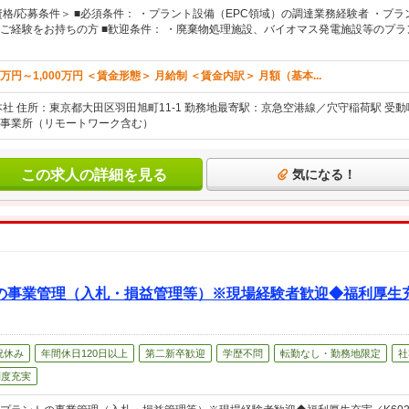
資格/応募条件＞ ■必須条件： ・プラント設備（EPC領域）の調達業務経験者 ・プ
ご経験をお持ちの方 ■歓迎条件： ・廃棄物処理施設、バイオマス発電施設等のプ
万円～1,000万円 ＜賃金形態＞ 月給制 ＜賃金内訳＞ 月額（基本...
本社 住所：東京都大田区羽田旭町11-1 勤務地最寄駅：京急空港線／穴守稲荷駅 受
事業所（リモートワーク含む）
この求人の詳細を見る
気になる！
の事業管理（入札・損益管理等）※現場経験者歓迎◆福利厚生充実
祝休み
年間休日120日以上
第二新卒歓迎
学歴不問
転勤なし・勤務地限定
社
制度充実