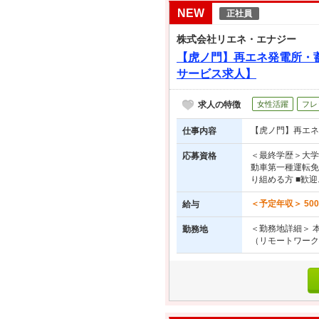
NEW
正社員
株式会社リエネ・エナジー
【虎ノ門】再エネ発電所・
サービス求人】
求人の特徴
女性活躍
フレ
【虎ノ門】再エネ
仕事内容
＜最終学歴＞大学
応募資格
動車第一種運転免
り組める方 ■歓迎..
＜予定年収＞ 50
給与
＜勤務地詳細＞ 
勤務地
（リモートワーク