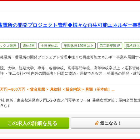
蓄電所の開発プロジェクト管理◆様々な再生可能エネルギー事
ックス勤務
週休2日
土日祝休み
年間休日120日以上
第二新卒歓迎
資格取得
発電所・蓄電所の開発プロジェクト管理◆様々な再生可能エネルギー事業を展開す
院、大学、短期大学、専修・各種学校、高等専門学校、高等学校卒以上 ＜応募資格/
許 ・施工会社や社内外の関係者と円滑に協議・調整できる方 ・発電所の開発・建
.
0万円～800万円 ＜賃金形態＞ 月給制 ＜賃金内訳＞ 月額（基本給）...
本社 住所：東京都港区虎ノ門1-2-8 虎ノ門琴平タワー6F 受動喫煙対策：屋内全面
含む）
この求人の詳細を見る
気になる！