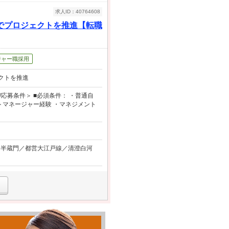
求人ID：40764608
でプロジェクトを推進【転職
ジャー職採用
クトを推進
応募条件＞ ■必須条件： ・普通自
トマネージャー経験 ・マネジメント
メトロ半蔵門／都営大江戸線／清澄白河