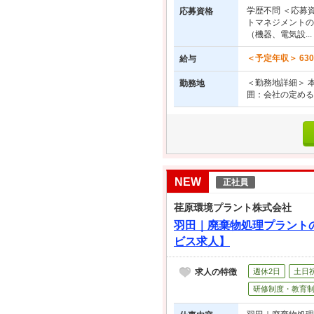
学歴不問 ＜応募
応募資格
トマネジメントの
（機器、電気設...
＜予定年収＞ 630
給与
＜勤務地詳細＞ 
勤務地
囲：会社の定める
NEW
正社員
荏原環境プラント株式会社
羽田｜廃棄物処理プラント
ビス求人】
求人の特徴
週休2日
土日
研修制度・教育