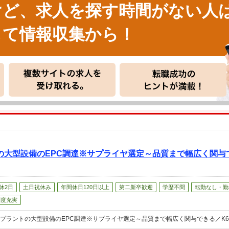
けど、求人を探す時間がない人
して情報収集から！
大型設備のEPC調達※サプライヤ選定～品質まで幅広く関与で
休2日
土日祝休み
年間休日120日以上
第二新卒歓迎
学歴不問
転勤なし・勤
制度充実
プラントの大型設備のEPC調達※サプライヤ選定～品質まで幅広く関与できる／K60