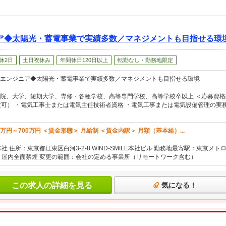
ア◆太陽光・蓄電事業で実績多数／マネジメントも目指せる環
休2日
土日祝休み
年間休日120日以上
転勤なし・勤務地限定
エンジニア◆太陽光・蓄電事業で実績多数／マネジメントも目指せる環境
院、大学、短期大学、専修・各種学校、高等専門学校、高等学校卒以上 ＜応募資格/
定可） ・電気工事士または電気主任技術者資格 ・電気工事または電気設備管理の実務
0万円～700万円 ＜賃金形態＞ 月給制 ＜賃金内訳＞ 月額（基本給）...
社 住所：東京都江東区白河3-2-8 WIND-SMILE本社ビル 勤務地最寄駅：東京
：屋内全面禁煙 変更の範囲：会社の定める事業所（リモートワーク含む）
この求人の詳細を見る
気になる！