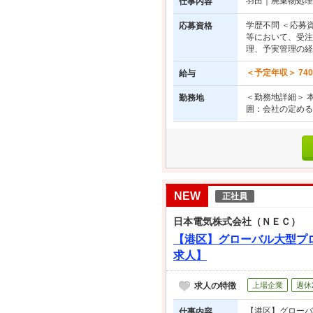
羽田｜廃棄物処理
仕事内容
学歴不問 ＜応募
応募資格
等において、受注
理、予実管理の経験
＜予定年収＞ 740
給与
＜勤務地詳細＞ 
勤務地
囲：会社の定める
NEW
正社員
日本電気株式会社（ＮＥＣ）
【港区】グローバル大型プロ
求人】
求人の特徴
上場企業
週休
【港区】グローバ
仕事内容