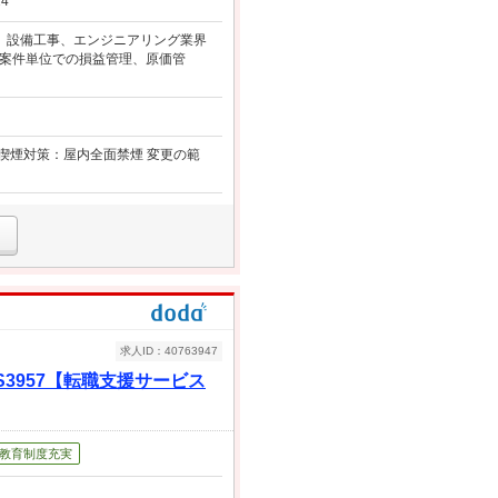
4
ト、設備工事、エンジニアリング業界
ト案件単位での損益管理、原価管
動喫煙対策：屋内全面禁煙 変更の範
求人ID：40763947
3957【転職支援サービス
教育制度充実