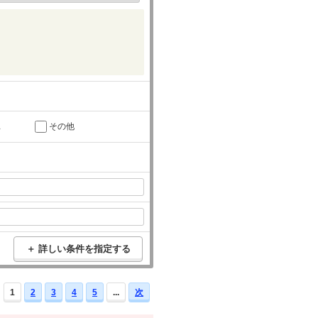
託
その他
＋ 詳しい条件を指定する
1
2
3
4
5
...
次