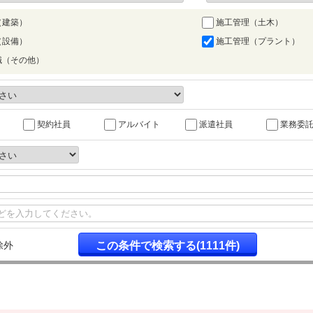
（建築）
施工管理（土木）
（設備）
施工管理（プラント）
職（その他）
契約社員
アルバイト
派遣社員
業務委
除外