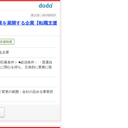
求人ID：40765037
業を展開する企業【転職支援
支援制度
る企業
応募条件＞ ■必須条件： ・普通自
設に関心を持ち、主体的に業務に取
禁煙 変更の範囲：会社の定める事業所