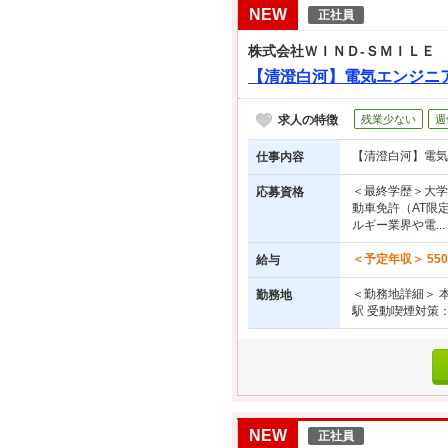
NEW
正社員
株式会社ＷＩＮＤ‐ＳＭＩＬＥ
【清澄白河】電気エンジニ
求人の特徴
残業少ない
週
【清澄白河】電気
仕事内容
＜最終学歴＞大学
応募資格
動車免許（AT限
ルギー業界や電...
＜予定年収＞ 55
給与
＜勤務地詳細＞ 本
勤務地
駅 受動喫煙対策
NEW
正社員