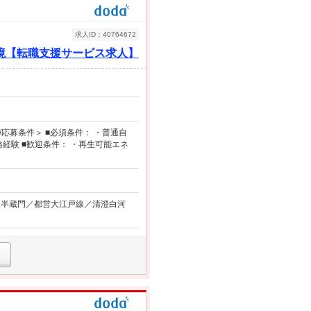
求人ID：40764672
境【転職支援サービス求人】
応募条件＞ ■必須条件： ・普通自
経験 ■歓迎条件： ・再生可能エネ
メトロ半蔵門／都営大江戸線／清澄白河