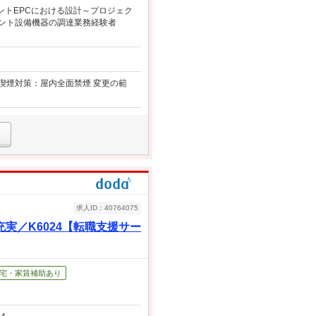
ラントEPCにおける設計～プロジェク
ラント設備機器の調達業務経験者
動喫煙対策：屋内全面禁煙 変更の範
求人ID：40764075
／K6024【転職支援サー
宅・家賃補助あり