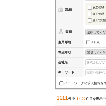
施工管理
職種
施工管理
施工管理
業種
雇用形態
正社員
希望年収
会社名
キーワード
ハローワークの求人情報を
1111
件中
1～20
件目を表示中