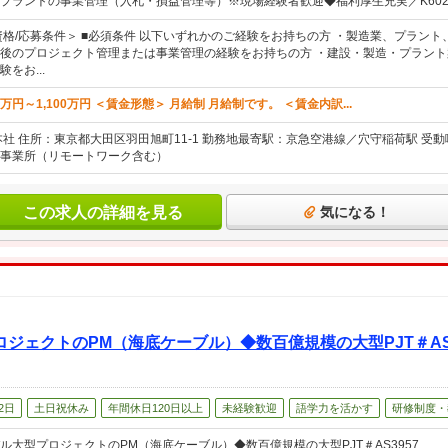
プラントの事業管理（入札・損益管理等）※現場経験者歓迎◆福利厚生充実／K602
資格/応募条件＞ ■必須条件 以下いずれかのご経験をお持ちの方 ・製造業、プラン
後のプロジェクト管理または事業管理の経験をお持ちの方 ・建設・製造・プラン
をお...
万円～1,100万円 ＜賃金形態＞ 月給制 月給制です。 ＜賃金内訳...
本社 住所：東京都大田区羽田旭町11-1 勤務地最寄駅：京急空港線／穴守稲荷駅 受
事業所（リモートワーク含む）
この求人の詳細を見る
気になる！
ジェクトのPM（海底ケーブル）◆数百億規模の大型PJT＃AS
2日
土日祝休み
年間休日120日以上
未経験歓迎
語学力を活かす
研修制度・
ル大型プロジェクトのPM（海底ケーブル）◆数百億規模の大型PJT＃AS3957